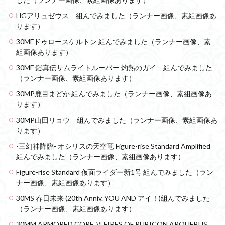
アーマード・コア
ウマ娘
ウルズハント
HGアリュゼウス 組んでみました（ランナー画像、素組画像あ
ウルトラマン
ウルトラマンZ
ります）
エクスプローリングラボネイチャー
エルガイム
30MFドゥロースケルトン 組んでみました（ランナー画像、素
エンドオブヒーローズ
エヴァ
エヴァンゲリオン
組画像あります）
オリジン
オルフェンズ
オーガス
30MF 鎧真伝サムライトルーパー 灼熱のガイ 組んでみました
（ランナー画像、素組画像あります）
ガオガイガー
ガンダム
ガンダムSEED
30MP鹿目まどか 組んでみました（ランナー画像、素組画像あ
ガンダムW
ガンダムアーティファクト
ります）
ガンダムＳＥＥＤ
ガンプラ
ガンプラレビュー
30MP山田リョウ 組んでみました（ランナー画像、素組画像あ
ガンｘソード
ガールガンレディ
キングヘイロー
ります）
クウガ
ククルスドアン
クロスシルエット
-三幻神降臨- オシリスの天空竜 Figure-rise Standard Amplified
グッドスマイルカンパニー
グランゾート
ゲッター
組んでみました（ランナー画像、素組画像あります）
ゲッターアーク
ゲート処理
ゲート処理追加
Figure-rise Standard 仮面ライダー新1号 組んでみました（ラン
ナー画像、素組画像あります）
コトブキヤ
コピック塗装
コラボ
30MS 春日未来 (20th Anniv. YOU AND アイ！)組んでみました
コードビースト
ゴジラ
ゴーダンナー
サムネ
（ランナー画像、素組画像あります）
サムライトルーパー
サンプル
ザク陣営
30MM ARMORED CORE Ⅵ FIRES OF RUBICON ARQUEBUS