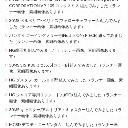
シタデル
シタデルカラー
シャニマス
CORPORATION VP-40S ロックスミス 組んでみました（ラン
シンエヴァンゲリオン
シンデュアリティ
ナー画像、素組画像あります）
シン・エヴァンゲリオン劇場版
ジム陣営
30MS ベルベリア=ベリィス(フェローチェフォーム)組んでみま
した（ランナー画像、素組画像あります）
ジークアクス
スクウェア・エニックス
バンダイ ゴーイングメリー号(Netflix ONEPIECE) 組んでみまし
スターウォーズ
ストラクチャーアーツ
スパロボ
た（ランナー画像、素組画像あります）
スパロボＯＧ
スミ入れ
スーパーロボット大戦
HG龍王丸 組んでみました（ランナー画像、素組画像ありま
スーパーロボット大戦OG
セブンイレブン
す）
ゼノギアス
ゾンビノイド
ダイスdeシタデル
30MS SIS-K00 ミコルル[カラーB] 組んでみました（ランナー画
像、素組画像あります）
ダメージ表現
チトセリウム
ティタノマキア
ディアゴスティーニ
デジモン
ドラゴンボール
HG グスタフ･カール００型 組んでみました（ランナー画像、素
組画像あります）
ドラゴンボールZ
ナイチンゲール
ナデシコ
HG シャリア専用リック・ドム(GQ) 組んでみました（ランナー
ハイパークロームAg
バトローグ
バンダイ
画像、素組画像あります）
パトレイバー
パーツ紹介
ビルドメタバース
30MS キャスター/アルトリア・キャスター組んでみました（ラ
ファフナー
フィギュア
ンナー画像、素組画像あります）
フィギュアライズスタンダード
フィギュアライズ・ラボ
MGSD デスティニーガンダム 組んでみました（ランナー画