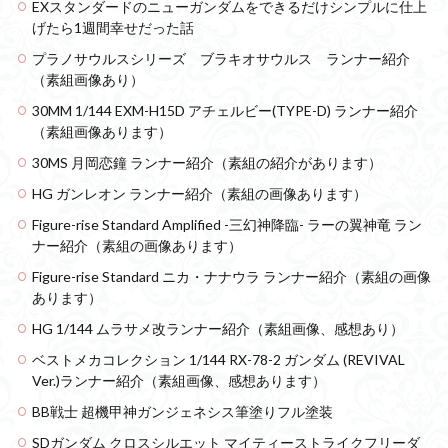
EXスタンダードのニューガンダムをできるだけシンプルに仕上
げたら1週間幸せだった話
プラノサウルスシリーズ ブラキオサウルス ランナー紹介
（素組画像あり）
30MM 1/144 EXM-H15D アチェルビー(TYPE-D) ランナー紹介
（素組画像あります）
30MS 月岡恋鐘 ランナー紹介（素組の紹介があります）
HG ガンレオン ランナー紹介（素組の画像あります）
Figure-rise Standard Amplified -三幻神降臨- ラーの翼神竜 ラン
ナー紹介（素組の画像あります）
Figure-rise Standard ニカ・ナナウラ ランナー紹介（素組の画像
あります）
HG 1/144 ムラサメ改ランナー紹介（素組画像、感想あり）
ベストメカコレクション 1/144 RX-78-2 ガンダム (REVIVAL
Ver.)ランナー紹介（素組画像、感想あります）
BB戦士 超機甲神ガンジェネシス筆塗りフル塗装
SDガンダム クロスシルエット マイティーストライクフリーダ