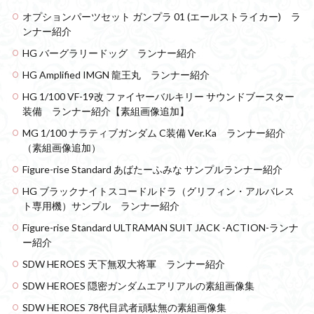
オプションパーツセット ガンプラ 01 (エールストライカー) ラ
ンナー紹介
HG バーグラリードッグ ランナー紹介
HG Amplified IMGN 龍王丸 ランナー紹介
HG 1/100 VF-19改 ファイヤーバルキリー サウンドブースター
装備 ランナー紹介【素組画像追加】
MG 1/100 ナラティブガンダム C装備 Ver.Ka ランナー紹介
（素組画像追加）
Figure-rise Standard あばたーふみな サンプルランナー紹介
HG ブラックナイトスコードルドラ（グリフィン・アルバレス
ト専用機）サンプル ランナー紹介
Figure-rise Standard ULTRAMAN SUIT JACK -ACTION-ランナ
ー紹介
SDW HEROES 天下無双大将軍 ランナー紹介
SDW HEROES 隠密ガンダムエアリアルの素組画像集
SDW HEROES 78代目武者頑駄無の素組画像集