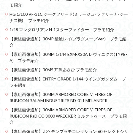
仮面ライダードライブ
仮面ライダーブレイド
モ紹介
侵略ロボ
倉持ｷｮｰﾘｭｰ
元祖SD
全塗装
HG 1/100 VF-31C ジークフリード(ミラージュ･ファリーナ･ジー
ナス機) プラモ紹介
内容紹介
勇者王
化石
塗装
1/48 マンダロリアン N-1スターファイター プラモ紹介
塗装組立キット
境界戦機
展示
【素組画像追加】30MP 綾波レイ(プラグスーツVer.) プラモ紹
平成ザクジム合戦R4
平成ザクジム合戦くらくら
介
平成ザクジム合戦くらくらR
【素組画像追加】30MM 1/144 EXM-X20A レヴィニクス(TYPE-
平成ザクジム合戦くらくらR3
A) プラモ紹介
平成ザクジム合戦くらくらR4
【素組画像追加】30MS 芹沢あさひ プラモ紹介
平成ザクジム合戦くらくらR6
【素組画像追加】ENTRY GRADE 1/144 ウイングガンダム プ
平成ザクジム合戦くらくらR7
楽園追放
ラモ紹介
横浜ガンダム
橘猫工業
機動動姫
水星の魔女
【素組画像追加】30MM ARMORED CORE Ⅵ FIRES OF
RUBICON BALAM INDUSTRIES BD-011 MELANDER
筆塗
筆塗り
簡単フィニッシュ
素組
【素組画像追加】30MM ARMORED CORE Ⅵ FIRES OF
素組レビュー
素組代行
素組代行キット一覧
RUBICON RaD CC-3000 WRECKER ミルクトゥース プラモ紹
素組代行サービス
素組依頼
素組画像
介
素組紹介
組み立てました
組み立て代行
【素組画像追加】ポケモンプラモコレクション 60 セレクトシリ