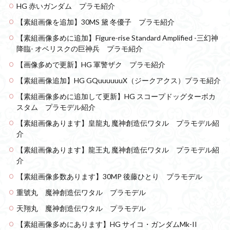
HG 赤いガンダム プラモ紹介
【素組画像を追加】30MS 黛 冬優子 プラモ紹介
【素組画像多めに追加】Figure-rise Standard Amplified -三幻神
降臨- オベリスクの巨神兵 プラモ紹介
【画像多めで更新】HG 軍警ザク プラモ紹介
【素組画像追加】HG GQuuuuuuX（ジークアクス）プラモ紹介
【素組画像多めに追加して更新】HG スコープドッグターボカ
スタム プラモデル紹介
【素組画像あります】皇龍丸 魔神創造伝ワタル プラモデル紹
介
【素組画像あります】龍王丸 魔神創造伝ワタル プラモデル紹
介
【素組画像多数あります】30MP 後藤ひとり プラモデル
重號丸 魔神創造伝ワタル プラモデル
天翔丸 魔神創造伝ワタル プラモデル
【素組画像多めにあります】HG サイコ・ガンダムMk-II