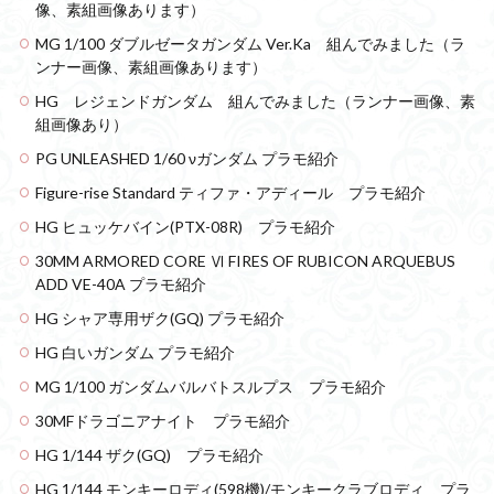
像、素組画像あります）
フォーゼ
フルメカニクス
フル塗装
MG 1/100 ダブルゼータガンダム Ver.Ka 組んでみました（ラ
フレームアームズ・ガール
ンナー画像、素組画像あります）
フレームミュージック・ガール
ブレンパワード
HG レジェンドガンダム 組んでみました（ランナー画像、素
プラノサウルス
プラフィア
プラモ
組画像あり）
プラモデル
プラモ紹介
プレミアムバンダイ
PG UNLEASHED 1/60 νガンダム プラモ紹介
ヘキサギア
ベルセルク
ホビーショップくらくら
Figure-rise Standard ティファ・アディール プラモ紹介
ボトムズ
ポケモン
マクロス
マクロスF
HG ヒュッケバイン(PTX-08R) プラモ紹介
マクロスΔ
マクロスデルタ
マクロスプラス
30MM ARMORED CORE Ⅵ FIRES OF RUBICON ARQUEBUS
マクロス７
マジンガーZ
マックスファクトリー
ADD VE-40A プラモ紹介
ムーミンハウス
メガミデバイス
メッキ風塗装
HG シャア専用ザク(GQ) プラモ紹介
モデロイド
モルカー
ヤマト
HG 白いガンダム プラモ紹介
ヤマトよ永遠に REBEL3199
ランナー
MG 1/100 ガンダムバルバトスルプス プラモ紹介
ランナー紹介
レビュー
ワタル
ワンピース
30MFドラゴニアナイト プラモ紹介
ヱヴァンゲリヲン
一番くじ
三国創傑伝
HG 1/144 ザク(GQ) プラモ紹介
仮面ライダー
仮面ライダーアギト
HG 1/144 モンキーロディ(598機)/モンキークラブロディ プラ