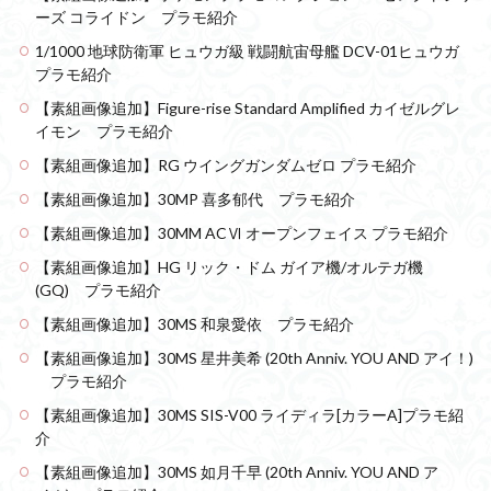
組み立て依頼
組立代行
組立依頼
ーズ コライドン プラモ紹介
蒼穹のファフナー
装甲娘
輝羅鋼
途中経過
1/1000 地球防衛軍 ヒュウガ級 戦闘航宙母艦 DCV-01ヒュウガ
プラモ紹介
遊戯王
遊模
配信特別企画
【素組画像追加】Figure-rise Standard Amplified カイゼルグレ
鉄血のオルフェンズ
閃光のハサウェイ
食玩
イモン プラモ紹介
鬼滅の刃
魔神創造伝ワタル
魔神英雄伝ワタル
【素組画像追加】RG ウイングガンダムゼロ プラモ紹介
魔装機神
龍神丸
龍騎
ＨＧ
ＭＧ
【素組画像追加】30MP 喜多郁代 プラモ紹介
ＲＧ
ＳＲＷ
【素組画像追加】30MM ACⅥ オープンフェイス プラモ紹介
【素組画像追加】HG リック・ドム ガイア機/オルテガ機
検索
(GQ) プラモ紹介
【素組画像追加】30MS 和泉愛依 プラモ紹介
【素組画像追加】30MS 星井美希 (20th Anniv. YOU AND アイ！)
プラモ紹介
【素組画像追加】30MS SIS-V00 ライディラ[カラーA]プラモ紹
介
【素組画像追加】30MS 如月千早 (20th Anniv. YOU AND ア