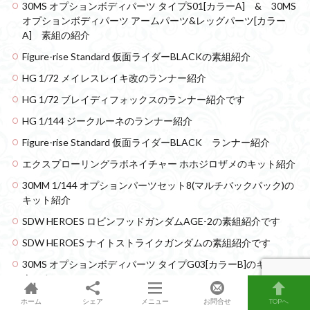
30MS オプションボディパーツ タイプS01[カラーA] & 30MS
オプションボディパーツ アームパーツ&レッグパーツ[カラー
A] 素組の紹介
Figure-rise Standard 仮面ライダーBLACKの素組紹介
HG 1/72 メイレスレイキ改のランナー紹介
HG 1/72 ブレイディフォックスのランナー紹介です
HG 1/144 ジークルーネのランナー紹介
Figure-rise Standard 仮面ライダーBLACK ランナー紹介
エクスプローリングラボネイチャー ホホジロザメのキット紹介
30MM 1/144 オプションパーツセット8(マルチバックパック)の
キット紹介
SDW HEROES ロビンフッドガンダムAGE-2の素組紹介です
SDW HEROES ナイトストライクガンダムの素組紹介です
30MS オプションボディパーツ タイプG03[カラーB]のキット紹
介です
30MS SIS-Gc69r アルカ=カルティー(カルテットフォーム)の素
ホーム
シェア
メニュー
お問合せ
TOPへ