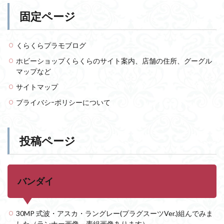
PUIPUI
Re incarnation
Reincarnation
RG
固定ページ
SD
SDCS
SDEX
SDW
SDWヒーローズ
SDガンダム
SDクロスシルエット
くらくらプラモブログ
SDワールドヒーローズ
SEED
SEEDFREEDOM
ホビーショップくらくらのサイト案内、店舗の住所、グーグル
show up
Supreme
ULTIMAGEAR
マップなど
ULTRAMAN SUIT
Urdr-Hunt
wave
YOASOBI
サイトマップ
くらくらの挑戦状2021
くらくらコンペ
プライバシｰポリシーについて
くらくらプラモアイギス
くらくらプラモコンペ
くらくら・オブザデッドコンペ
くらくら・オブザデッドプラモコンペ
投稿ページ
くらくら創彩少女庭園コンペ
くらくら塗装初めセット2022
アイドルマスター
バンダイ
アイドルマスターシャイニーカラーズ
アイマス
アギト
アスカ
アリスギア・アイギス
アリス・ギア・アイギス
アーマードコア
30MP 式波・アスカ・ラングレー(プラグスーツVer.)組んでみま
した（ランナー画像、素組画像あります）