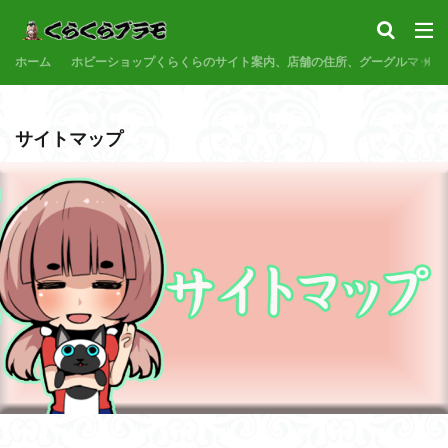
サンプル
素組代行
コトブキヤ
バンダイ
コンペ
ホーム
カテゴリー
ホビーショップくらくらのサイト案内、店舗の住所、グーグルマップ
サイトマップ
タグ
30MF
30MM
30MP
30MS
86
ACVI
Amplified
Amplified IMGN
BANDAI
BB戦士
CS
EG
END OF HEROES
EXスタンダード
FA:G
Fate
Figure-rise Standard
Figure-rise Standard Amplified
Figure-riseLABO
FULL MECHANICS
GQuuuuuuX
HG
HGCE
HGUC
Imaginary Skeleton
MG
MGEX
MGSD
MODEROID
MSD
Netflix
PG
PLAMATEA
PLAMAX
PLUM