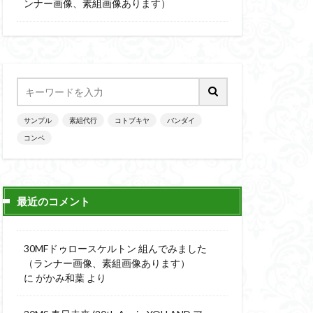
楽園追放
ンナー画像、素組画像あります）
ニッシュ
素組
素組画像
画
魔神英雄伝ワタル
サンプル
素組代行
コトブキヤ
バンダイ
コンペ
最近のコメント
30MFドゥロースケルトン 組んでみました
（ランナー画像、素組画像あります）
に
がかみ和葉
より