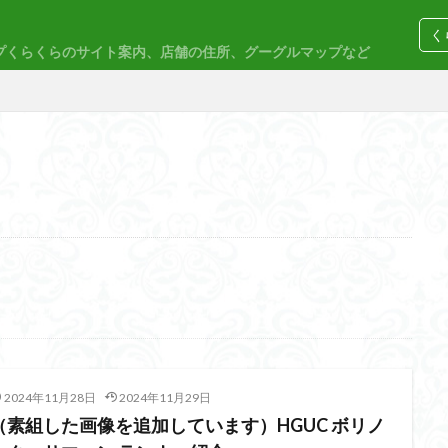
く
プくらくらのサイト案内、店舗の住所、グーグルマップなど
コトブキヤ
バンダイ
コンペ
M
30MP
30MS
86
ACVI
Amplified
Amplified IMG
EG
END OF HEROES
EXスタンダード
FA:G
Fate
F
rd Amplified
Figure-riseLABO
FULL MECHANICS
GQuuuuuuX
nary Skeleton
MG
MGEX
MGSD
MODEROID
MSD
PLAMAX
PLUM
PUIPUI
Re incarnation
Reincarnation
SDW
SDWヒーローズ
SDガンダム
SDクロスシルエット
2024年11月28日
2024年11月29日
ーズ
SEED
SEEDFREEDOM
show up
Supreme
ULTIMA
（素組した画像を追加しています）HGUC ボリノ
Urdr-Hunt
wave
YOASOBI
くらくらの挑戦状2021
く