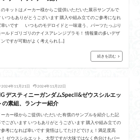
このキットはメーカー様からご提供いただいた展示サンプルで
す いつもありがとうございます 購入や組み立てのご参考になれ
ば幸いです いつものモデロイドと一味違う、パーツたっぷり
モールドゴリゴリのナイスアレンジプラモ！ 情報量の多いデザ
インですが可動がよく考えられ […]
続きを読む
2024年11月21日
2024年11月22日
HG デスティニーガンダムSpecII&ゼウスシルエッ
トの素組、ランナー紹介
メーカー様からご提供いただいた有償のサンプルを紹介した記
事でございます いつもありがとうございます 購入や組み立ての
ご参考になれば幸いです 覚悟はしてたけどでけぇ！満足度高
い！ ゼウスシルエット、大型ですが大味ではなく色分けもパー