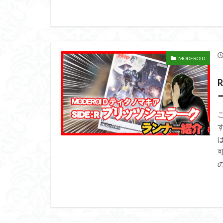
平成ザクジム合戦
横浜ガンダム
素組レビュー
素組紹介
組
MODEROID
蒼穹のファフナー
鉄血のオルフェン
魔装機神
龍