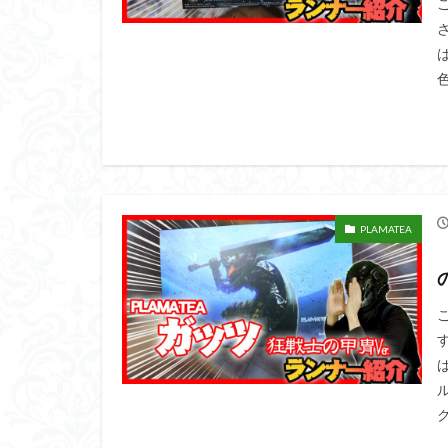
ダイスdeシタデル
ドラゴンボール
色
バンダイ
パ
フィギュアライズ
フレームアームズ
プラフィア
ホビーショップく
PLAMATEA
マクロスデルタ
ムーミンハウス
ヤマトよ永遠に REB
ヱヴァンゲリヲン
仮面ライダードラ
内容紹介
勇
平成ザクジム合戦