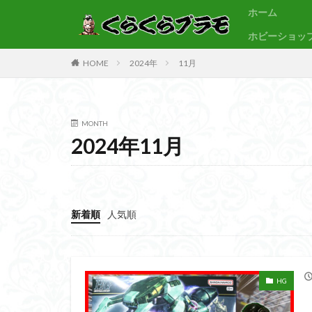
ホーム
ホビーショッ
サンプル
素組代行
HOME
2024年
11月
カテゴリー
MONTH
2024年11月
タグ
30MF
30M
BB戦士
CS
Figure-rise Standa
新着順
人気順
HGUC
Imagi
PLAMATEA
SDCS
SDEX
HG
SDワールドヒーロ
ULTRAMAN SUIT