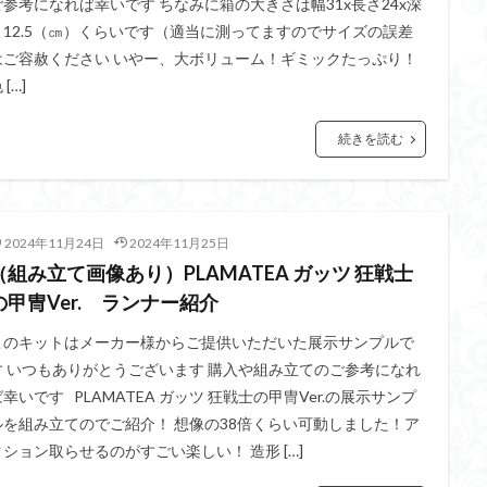
ご参考になれば幸いです ちなみに箱の大きさは幅31x長さ24x深
さ12.5（㎝）くらいです（適当に測ってますのでサイズの誤差
ダメージ表現
チトセリウム
ティタノマキア
ディアゴステ
はご容赦ください いやー、大ボリューム！ギミックたっぷり！
ドラゴンボールZ
ナイチンゲール
ナデシコ
ハイパークロームA
 […]
トレイバー
パーツ紹介
ビルドメタバース
ファフナー
フィギ
スタンダード
フィギュアライズ・ラボ
フォーゼ
フルメカニクス
続きを読む
・ガール
フレームミュージック・ガール
ブレンパワード
プラノサ
プラモ
プラモデル
プラモ紹介
プレミアムバンダイ
ヘキサギ
らくら
ボトムズ
ポケモン
マクロス
マクロスF
マクロ
2024年11月24日
2024年11月25日
マクロスプラス
マクロス７
マジンガーZ
マックスファクトリ
（組み立て画像あり）PLAMATEA ガッツ 狂戦士
メガミデバイス
メッキ風塗装
モデロイド
モルカー
ヤマ
の甲冑Ver. ランナー紹介
EL3199
ランナー
ランナー紹介
レビュー
ワタル
ワ
このキットはメーカー様からご提供いただいた展示サンプルで
一番くじ
三国創傑伝
仮面ライダー
仮面ライダーアギト
す いつもありがとうございます 購入や組み立てのご参考になれ
イブ
仮面ライダーブレイド
侵略ロボ
倉持ｷｮｰﾘｭｰ
元祖SD
ば幸いです PLAMATEA ガッツ 狂戦士の甲冑Ver.の展示サンプ
ルを組み立てのでご紹介！ 想像の38倍くらい可動しました！ア
者王
化石
塗装
塗装組立キット
境界戦機
展示
平
クション取らせるのがすごい楽しい！ 造形 […]
くらくら
平成ザクジム合戦くらくらR
平成ザクジム合戦くらくらR3