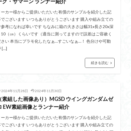
ーク・サマーン ランナー紹介
イギス
くらくらプラモコンペ
くらくら・オブザデッドコンペ
メーカー様からご提供いただいた有償のサンプルを紹介した記
デッドプラモコンペ
くらくら創彩少女庭園コンペ
くらくら塗装初めセット
事でございます いつもありがとうございます 購入や組み立ての
アイドルマスターシャイニーカラーズ
アイマス
アギト
アス
ご参考になれば幸いです ちなみに箱の大きさは幅31x長さ20x深
さ10（㎝）くらいです（適当に測ってますので誤差はご容赦く
ギス
アリス・ギア・アイギス
アーマードコア
アーマード・コア
ださい 本当にプラモ化したなぁ…すごいなぁ…！ 色分けや可動
ウルトラマン
ウルトラマンZ
エクスプローリングラボネイチャー
 […]
ーズ
エヴァ
エヴァンゲリオン
オリジン
オルフェンズ
ガンダム
ガンダムSEED
ガンダムW
ガンダムアーティファクト
続きを読む
ガンプラ
ガンプラレビュー
ガンｘソード
ガールガンレディ
クウガ
ククルスドアン
クロスシルエット
グッドスマイルカン
ゲッター
ゲッターアーク
ゲート処理
ゲート処理追加
コト
2024年11月28日
2024年11月30日
コラボ
コードビースト
ゴジラ
ゴーダンナー
サムネ
（素組した画像あり）MGSD ウイングガンダムゼ
ク陣営
シタデル
シタデルカラー
シャニマス
シンエヴァンゲ
ロ EW素組画像とランナー紹介
シン・エヴァンゲリオン劇場版
ジム陣営
ジークアクス
スク
メーカー様からご提供いただいた有償のサンプルを紹介した記
ストラクチャーアーツ
スパロボ
スパロボＯＧ
スミ入れ
事でございます いつもありがとうございます 購入や組み立ての
大戦
スーパーロボット大戦OG
セブンイレブン
ゼノギアス