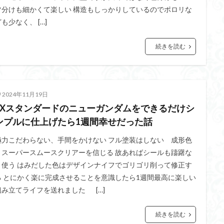
ツ分けも細かくて楽しい 構造もしっかりしているのでポロリな
も少なく、 […]
続きを読む
2024年11月19日
EXスタンダードのニューガンダムをできるだけシ
ンプルに仕上げたら1週間幸せだった話
極力こだわらない、手間をかけない フル塗装はしない 成形色
とスーパースムースクリアーを信じる 故あればシールも躊躇な
く使う はみだした色はデザインナイフでゴリゴリ削って修正す
る とにかく楽に完成させることを意識したら1週間最高に楽しい
組み立てライフを送れました […]
続きを読む