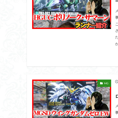
くらくらプラモア
くらくら・オブザ
アイドルマスター
アリスギア・アイ
ウルズハント
が
エンドオブヒーロ
ガオガイガー
ガンダムＳＥＥＤ
キングヘイロー
グランゾート
MG
コピック塗装
サンプル
ザ
シンデュアリティ
スターウォーズ
スーパーロボット