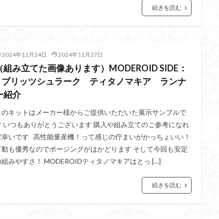
くらくらR4
平成ザクジム合戦くらくらR6
平成ザクジム合戦くらくらR7
続きを読む
橘猫工業
機動動姫
水星の魔女
筆塗
筆塗り
簡単フィ
素組代行
素組代行キット一覧
素組代行サービス
素組依頼
み立てました
組み立て代行
組み立て依頼
組立代行
組立依頼
2024年11月24日
2024年11月27日
装甲娘
輝羅鋼
途中経過
遊戯王
遊模
配信特別企
（組み立てた画像あります）MODEROID SIDE：
ズ
閃光のハサウェイ
食玩
鬼滅の刃
魔神創造伝ワタル
R ブリッツシュラーク ティタノマキア ランナ
神丸
龍騎
ＨＧ
ＭＧ
ＲＧ
ＳＲＷ
ー紹介
このキットはメーカー様からご提供いただいた展示サンプルで
検索
す いつもありがとうございます 購入や組み立てのご参考になれ
ば幸いです 高性能量産機！って感じの佇まいがかっちょいい！
可動も優秀なのでポージングがはかどります そして今回も安定
の組みやすさ！ MODEROIDティタノマキアはとっ […]
続きを読む