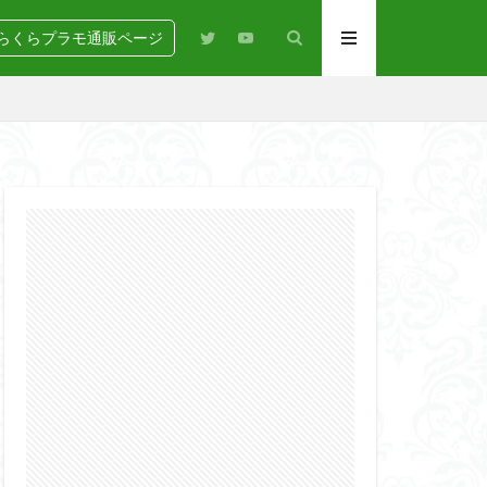
らくらプラモ通販ページ
N
BANDAI
igure-rise Standard
HG
HGCE
Netflix
PG
RG
SD
GEAR
らくらコンペ