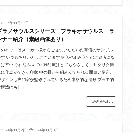
2024年11月19日
プラノサウルスシリーズ ブラキオサウルス ラ
ンナー紹介（素組画像あり）
このキットはメーカー様からご提供いただいた有償のサンプル
です いつもありがとうございます 購入や組み立てのご参考にな
れば幸いです 組み立ての難易度はとてもやさしく、サクサク簡
単に作成ができる印象 中の骨から組み立てられる面白い構造、
デザインも専門家が監修されているため本格的な造形 プラモ的
構造はも […]
続きを読む
2024年11月2日
2024年11月3日