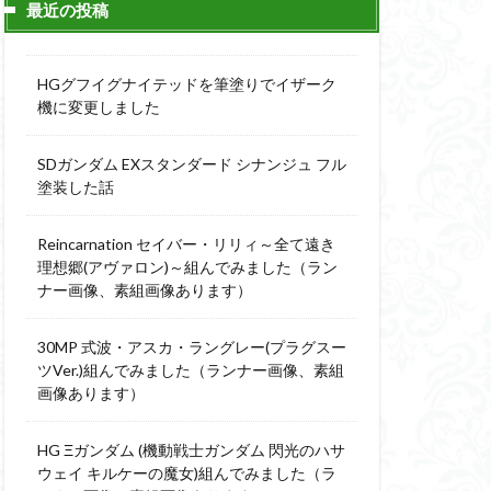
最近の投稿
ィーニ
デジモン
g
バトローグ
HGグフイグナイテッドを筆塗りでイザーク
ュア
機に変更しました
フル塗装
SDガンダム EXスタンダード シナンジュ フル
ウルス
塗装した話
ア
ベルセルク
スΔ
Reincarnation セイバー・リリィ～全て遠き
ー
理想郷(アヴァロン)～組んでみました（ラン
ナー画像、素組画像あります）
ト
ンピース
30MP 式波・アスカ・ラングレー(プラグスー
ツVer.)組んでみました（ランナー画像、素組
画像あります）
全塗装
成ザクジム合戦R4
HG Ξガンダム (機動戦士ガンダム 閃光のハサ
ウェイ キルケーの魔女)組んでみました（ラ