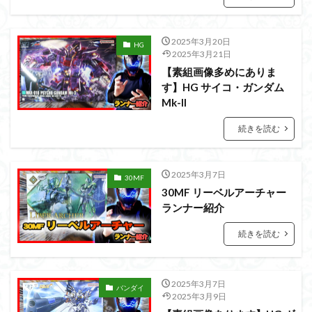
シタデル
シタデルカラー
シャニマス
シンエヴァンゲリオン
シンデュアリティ
2025年3月20日
HG
シン・エヴァンゲリオン劇場版
ジム陣営
2025年3月21日
ジークアクス
スクウェア・エニックス
【素組画像多めにありま
す】HG サイコ・ガンダム
スターウォーズ
ストラクチャーアーツ
スパロボ
Mk-II
スパロボＯＧ
スミ入れ
スーパーロボット大戦
続きを読む
スーパーロボット大戦OG
セブンイレブン
ゼノギアス
ゾンビノイド
ダイスdeシタデル
ダメージ表現
チトセリウム
ティタノマキア
2025年3月7日
30MF
30MF リーベルアーチャー
ディアゴスティーニ
デジモン
ドラゴンボール
ランナー紹介
ドラゴンボールZ
ナイチンゲール
ナデシコ
続きを読む
ハイパークロームAg
バトローグ
バンダイ
パトレイバー
パーツ紹介
ビルドメタバース
ファフナー
フィギュア
2025年3月7日
バンダイ
2025年3月9日
フィギュアライズスタンダード
フィギュアライズ・ラボ