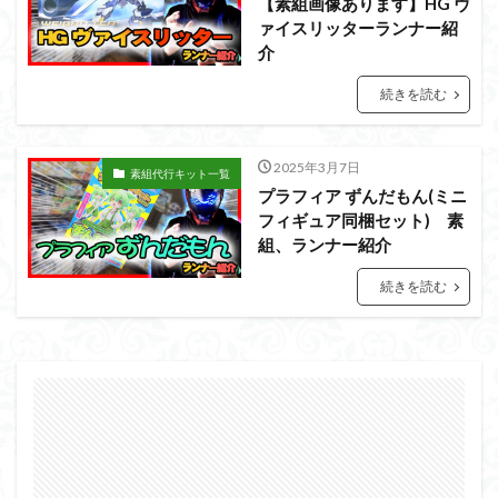
【素組画像あります】HG ヴ
フォーゼ
フルメカニクス
フル塗装
ァイスリッターランナー紹
フレームアームズ・ガール
介
フレームミュージック・ガール
ブレンパワード
続きを読む
プラノサウルス
プラフィア
プラモ
プラモデル
プラモ紹介
プレミアムバンダイ
2025年3月7日
素組代行キット一覧
ヘキサギア
ベルセルク
ホビーショップくらくら
プラフィア ずんだもん(ミニ
ボトムズ
ポケモン
マクロス
マクロスF
フィギュア同梱セット) 素
組、ランナー紹介
マクロスΔ
マクロスデルタ
マクロスプラス
マクロス７
マジンガーZ
マックスファクトリー
続きを読む
ムーミンハウス
メガミデバイス
メッキ風塗装
モデロイド
モルカー
ヤマト
ヤマトよ永遠に REBEL3199
ランナー
ランナー紹介
レビュー
ワタル
ワンピース
ヱヴァンゲリヲン
一番くじ
三国創傑伝
仮面ライダー
仮面ライダーアギト