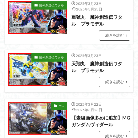
アーマード・コア
ウマ娘
ウルズハント
2025年3月23日
魔神創造伝ワタル
2025年3月23日
ウルトラマン
ウルトラマンZ
重號丸 魔神創造伝ワタ
エクスプローリングラボネイチャー
エルガイム
ル プラモデル
エンドオブヒーローズ
エヴァ
エヴァンゲリオン
続きを読む
オリジン
オルフェンズ
オーガス
ガオガイガー
ガンダム
ガンダムSEED
2025年3月23日
ガンダムW
ガンダムアーティファクト
魔神創造伝ワタル
天翔丸 魔神創造伝ワタ
ガンダムＳＥＥＤ
ガンプラ
ガンプラレビュー
ル プラモデル
ガンｘソード
ガールガンレディ
キングヘイロー
続きを読む
クウガ
ククルスドアン
クロスシルエット
グッドスマイルカンパニー
グランゾート
ゲッター
ゲッターアーク
ゲート処理
ゲート処理追加
2025年3月22日
MG
2025年3月23日
コトブキヤ
コピック塗装
コラボ
【素組画像多めに追加】MG
コードビースト
ゴジラ
ゴーダンナー
サムネ
ガンダムヴィダール
サムライトルーパー
サンプル
ザク陣営
続きを読む