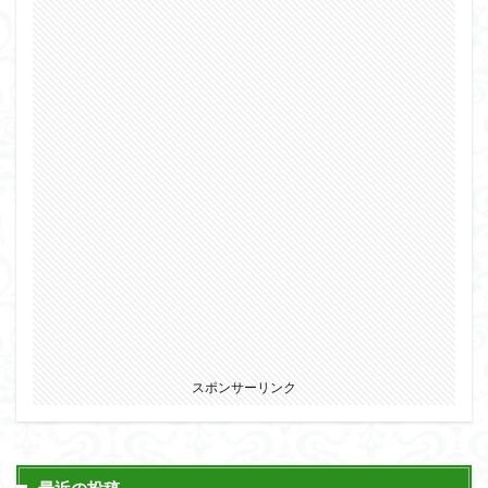
仮面ライダードライブ
仮面ライダーブレイド
侵略ロボ
倉持ｷｮｰﾘｭｰ
元祖SD
全塗装
内容紹介
勇者王
化石
塗装
塗装組立キット
境界戦機
展示
平成ザクジム合戦R4
平成ザクジム合戦くらくら
平成ザクジム合戦くらくらR
平成ザクジム合戦くらくらR3
平成ザクジム合戦くらくらR4
平成ザクジム合戦くらくらR6
平成ザクジム合戦くらくらR7
楽園追放
横浜ガンダム
橘猫工業
機動動姫
水星の魔女
筆塗
筆塗り
簡単フィニッシュ
素組
スポンサーリンク
素組レビュー
素組代行
素組代行キット一覧
素組代行サービス
素組依頼
素組画像
素組紹介
組み立てました
組み立て代行