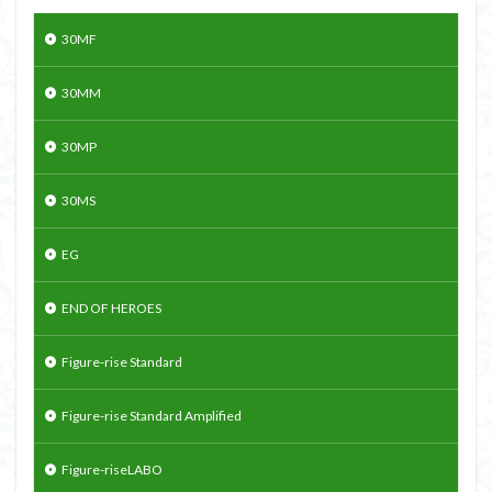
30MF
30MM
30MP
30MS
EG
END OF HEROES
Figure-rise Standard
Figure-rise Standard Amplified
Figure-riseLABO