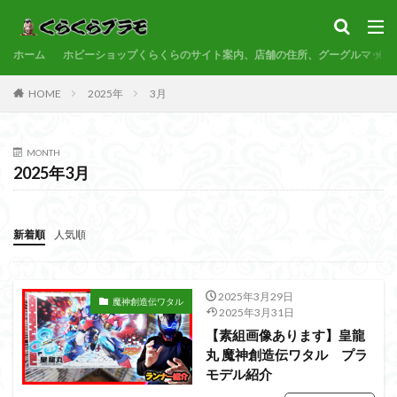
サンプル
素組代行
コトブキヤ
バンダイ
コンペ
ホーム
カテゴリー
ホビーショップくらくらのサイト案内、店舗の住所、グーグルマップ
HOME
2025年
3月
タグ
MONTH
30MF
30MM
30MP
30MS
86
2025年3月
ACVI
Amplified
Amplified IMGN
BANDAI
BB戦士
CS
EG
END OF HEROES
新着順
人気順
EXスタンダード
FA:G
Fate
Figure-rise Standard
Figure-rise Standard Amplified
Figure-riseLABO
FULL MECHANICS
GQuuuuuuX
2025年3月29日
魔神創造伝ワタル
2025年3月31日
HG
HGCE
HGUC
Imaginary Skeleton
【素組画像あります】皇龍
MG
MGEX
MGSD
MODEROID
MSD
丸 魔神創造伝ワタル プラ
モデル紹介
Netflix
PG
PLAMATEA
PLAMAX
PLUM