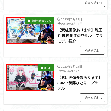
PUIPUI
Re incarnation
Reincarnation
RG
続きを読む
SD
SDCS
SDEX
SDW
SDWヒーローズ
SDガンダム
SDクロスシルエット
2025年3月29日
魔神創造伝ワタル
SDワールドヒーローズ
SEED
SEEDFREEDOM
2025年3月31日
【素組画像あります】龍王
show up
Supreme
ULTIMAGEAR
丸 魔神創造伝ワタル プラ
ULTRAMAN SUIT
Urdr-Hunt
wave
YOASOBI
モデル紹介
くらくらの挑戦状2021
くらくらコンペ
続きを読む
くらくらプラモアイギス
くらくらプラモコンペ
くらくら・オブザデッドコンペ
2025年3月25日
くらくら・オブザデッドプラモコンペ
30MP
2025年3月26日
くらくら創彩少女庭園コンペ
【素組画像多数あります】
30MP 後藤ひとり プラモ
くらくら塗装初めセット2022
アイドルマスター
デル
アイドルマスターシャイニーカラーズ
アイマス
アギト
アスカ
アリスギア・アイギス
続きを読む
アリス・ギア・アイギス
アーマードコア