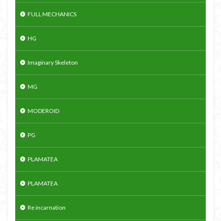
FULL MECHANICS
HG
Imaginary Skeleton
MG
MODEROID
PG
PLAMATEA
PLAMATEA
Re incarnation