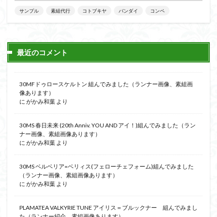
サンプル
素組代行
コトブキヤ
バンダイ
コンペ
最近のコメント
30MFドゥロースケルトン 組んでみました（ランナー画像、素組画
像あります）
に
がかみ和葉
より
30MS 春日未来 (20th Anniv. YOU AND アイ！)組んでみました（ラン
ナー画像、素組画像あります）
に
がかみ和葉
より
30MS ベルベリア=ベリィス(フェローチェフォーム)組んでみました
（ランナー画像、素組画像あります）
に
がかみ和葉
より
PLAMATEA VALKYRIE TUNE アイリス＝ブルックナー 組んでみまし
た（ランナー紹介、素組画像あります）