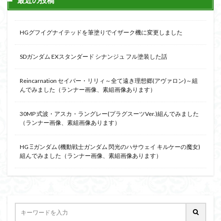
最近の投稿
組み立て依頼
組立代行
組立依頼
蒼穹のファフナー
装甲娘
輝羅鋼
途中経過
HGグフイグナイテッドを筆塗りでイザーク機に変更しました
遊戯王
遊模
配信特別企画
鉄血のオルフェンズ
閃光のハサウェイ
食玩
SDガンダム EXスタンダード シナンジュ フル塗装した話
鬼滅の刃
魔神創造伝ワタル
魔神英雄伝ワタル
魔装機神
龍神丸
龍騎
ＨＧ
ＭＧ
Reincarnation セイバー・リリィ～全て遠き理想郷(アヴァロン)～組
んでみました（ランナー画像、素組画像あります）
ＲＧ
ＳＲＷ
30MP 式波・アスカ・ラングレー(プラグスーツVer.)組んでみました
検索
（ランナー画像、素組画像あります）
HG Ξガンダム (機動戦士ガンダム 閃光のハサウェイ キルケーの魔女)
組んでみました（ランナー画像、素組画像あります）