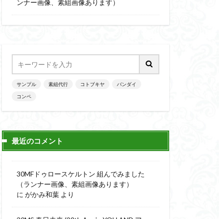
楽園追放
ンナー画像、素組画像あります）
ニッシュ
素組
素組画像
画
魔神英雄伝ワタル
サンプル
素組代行
コトブキヤ
バンダイ
コンペ
最近のコメント
30MFドゥロースケルトン 組んでみました
（ランナー画像、素組画像あります）
に
がかみ和葉
より