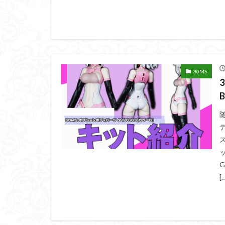
平成ザクジム合戦
横浜ガンダム
素組レビュー
素組紹介
組
蒼穹のファフナー
30MS
鉄血のオルフェン
魔装機神
龍
[