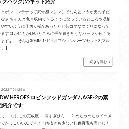
ックパック)のキット紹介
イギス
くらくらプラモコンペ
くらくら・オブザデッドコンペ
ウェポンコンテナって武骨感マシマシでなんというか男の子だ
デッドプラモコンペ
くらくら創彩少女庭園コンペ
くらくら塗装初めセット
よなぁ ちゃんと色々収納できるようになっているところや収納
アイドルマスターシャイニーカラーズ
アイマス
アギト
アス
しやすいように仕切り板があったりと芸コマなつくりになって
います ほかにもかゆいところに手が届きそうなパーツが色々あ
ギス
アリス・ギア・アイギス
アーマードコア
アーマード・コア
りますよ！ そんな30MM 1/144 オプションパーツセット8(マル
ウルトラマン
ウルトラマンZ
エクスプローリングラボネイチャー
 […]
ーズ
エヴァ
エヴァンゲリオン
オリジン
オルフェンズ
ガンダム
ガンダムSEED
ガンダムW
ガンダムアーティファクト
続きを読む
ガンプラ
ガンプラレビュー
ガンｘソード
ガールガンレディ
クウガ
ククルスドアン
クロスシルエット
グッドスマイルカン
ゲッター
ゲッターアーク
ゲート処理
ゲート処理追加
コト
2022年5月28日
コラボ
コードビースト
ゴジラ
ゴーダンナー
サムネ
SDW HEROES ロビンフッドガンダムAGE-2の素
ク陣営
シタデル
シタデルカラー
シャニマス
シンエヴァンゲ
組紹介です
シン・エヴァンゲリオン劇場版
ジム陣営
ジークアクス
スク
えぇ……なにこの完成度……高すぎひん……？ めちゃめちゃイケメ
ストラクチャーアーツ
スパロボ
スパロボＯＧ
スミ入れ
ンでかっこいいんですよ！肉抜きも少ないし色再現も高いし！
大戦
スーパーロボット大戦OG
セブンイレブン
ゼノギアス