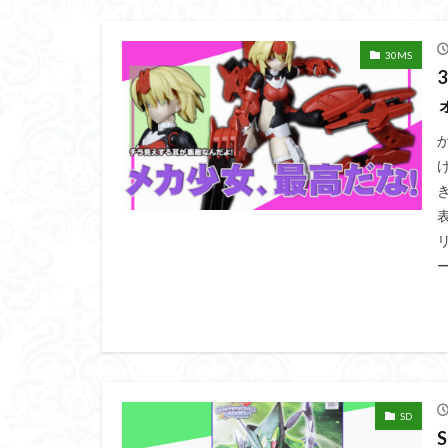
30MS
ー
SD