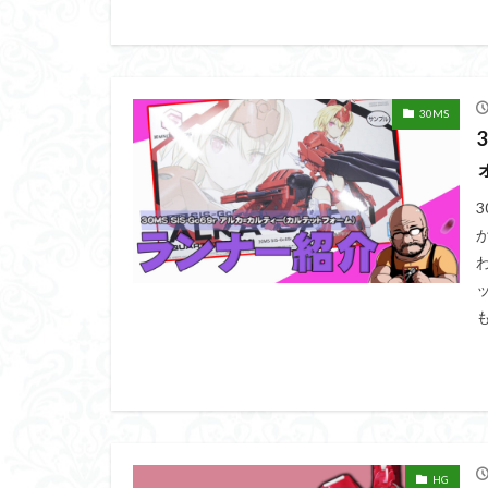
30MS
HG