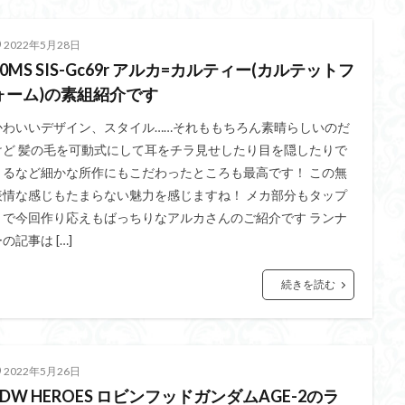
2022年5月28日
30MS SIS-Gc69r アルカ=カルティー(カルテットフ
ォーム)の素組紹介です
かわいいデザイン、スタイル……それももちろん素晴らしいのだ
けど 髪の毛を可動式にして耳をチラ見せしたり目を隠したりで
きるなど細かな所作にもこだわったところも最高です！ この無
表情な感じもたまらない魅力を感じますね！ メカ部分もタップ
リで今回作り応えもばっちりなアルカさんのご紹介です ランナ
の記事は […]
続きを読む
2022年5月26日
SDW HEROES ロビンフッドガンダムAGE-2のラ