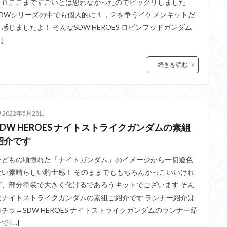
正直ここまですごいとは思わなかったのでビックリしました
SDWシリーズの中でも個人的に１，２を争うイケメンキットだ
ダメージ表現
チトセリウム
ティタノマキア
ディアゴステ
と感じましたよ！ そんなSDW HEROES ロビンフッドガンダム
ドラゴンボールZ
ナイチンゲール
ナデシコ
ハイパークロームA
…]
トレイバー
パーツ紹介
ビルドメタバース
ファフナー
フィギ
スタンダード
フィギュアライズ・ラボ
フォーゼ
フルメカニクス
続きを読む
・ガール
フレームミュージック・ガール
ブレンパワード
プラノサ
プラモ
プラモデル
プラモ紹介
プレミアムバンダイ
ヘキサギ
らくら
ボトムズ
ポケモン
マクロス
マクロスF
マクロ
2022年5月28日
マクロスプラス
マクロス７
マジンガーZ
マックスファクトリ
SDW HEROES ナイトストライクガンダムの素組
メガミデバイス
メッキ風塗装
モデロイド
モルカー
ヤマ
紹介です
EL3199
ランナー
ランナー紹介
レビュー
ワタル
ワ
子どもの頃憧れた「ナイトガンダム」のイメージから一切遜色
一番くじ
三国創傑伝
仮面ライダー
仮面ライダーアギト
ない素晴らしい騎士感！ そのままでももちろんかっこいいけれ
イブ
仮面ライダーブレイド
侵略ロボ
倉持ｷｮｰﾘｭｰ
元祖SD
ど、部分塗装で大きく化けるであろうキットでございます そん
なナイトストライクガンダムの素組ご紹介です ランナー紹介は
者王
化石
塗装
塗装組立キット
境界戦機
展示
平
コチラ→SDW HEROES ナイトストライクガンダムのランナー紹
くらくら
平成ザクジム合戦くらくらR
平成ザクジム合戦くらくらR3
で […]