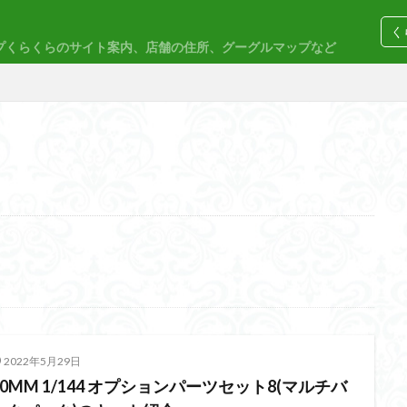
く
プくらくらのサイト案内、店舗の住所、グーグルマップなど
コトブキヤ
バンダイ
コンペ
M
30MP
30MS
86
ACVI
Amplified
Amplified IMG
EG
END OF HEROES
EXスタンダード
FA:G
Fate
F
rd Amplified
Figure-riseLABO
FULL MECHANICS
GQuuuuuuX
nary Skeleton
MG
MGEX
MGSD
MODEROID
MSD
PLAMAX
PLUM
PUIPUI
Re incarnation
Reincarnation
SDW
SDWヒーローズ
SDガンダム
SDクロスシルエット
2022年5月29日
ーズ
SEED
SEEDFREEDOM
show up
Supreme
ULTIMA
30MM 1/144 オプションパーツセット8(マルチバ
Urdr-Hunt
wave
YOASOBI
くらくらの挑戦状2021
く