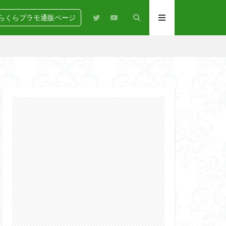
らくらプラモ通販ページ
N
BANDAI
igure-rise Standard
HG
HGCE
Netflix
PG
RG
SD
GEAR
らくらコンペ