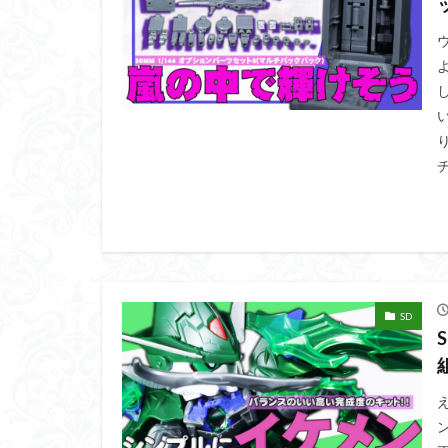
くらくらプラモア
くらくら・オブザ
アイドルマスター
アリスギア・アイ
ウルズハント
チ
エンドオブヒーロ
ガオガイガー
ガンダムＳＥＥＤ
キングヘイロー
グランゾート
SD
コピック塗装
サンプル
ザ
シンデュアリティ
スターウォーズ
スーパーロボット