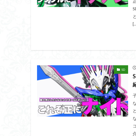
ダイスdeシタデル
ドラゴンボール
[
バンダイ
パ
フィギュアライズ
フレームアームズ
プラフィア
ホビーショップく
SD
マクロスデルタ
ムーミンハウス
ヤマトよ永遠に REB
ヱヴァンゲリヲン
仮面ライダードラ
内容紹介
勇
平成ザクジム合戦
介