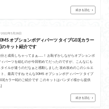
くらくらR4
平成ザクジム合戦くらくらR6
平成ザクジム合戦くらくらR7
橘猫工業
機動動姫
水星の魔女
筆塗
筆塗り
簡単フィ
続きを読む
素組代行
素組代行キット一覧
素組代行サービス
素組依頼
み立てました
組み立て代行
組み立て依頼
組立代行
組立依頼
装甲娘
輝羅鋼
途中経過
遊戯王
遊模
配信特別企
2022年5月28日
ズ
閃光のハサウェイ
食玩
鬼滅の刃
魔神創造伝ワタル
30MS オプションボディパーツ タイプG03[カラー
神丸
龍騎
ＨＧ
ＭＧ
ＲＧ
ＳＲＷ
B]のキット紹介です
随分と成長しちゃってまぁ……！ お恥ずかしながらオプションボ
検索
ディパーツを組むのが今回初めてだったのですが、こんなにも
スタイルが違うのだなぁと感動しました 攻め攻めのこのシルエ
ット、最高ですね そんな30MS オプションボディパーツ タイプ
G03[カラーB]のご紹介です このキットはバンダイ様から提供
…]
続きを読む