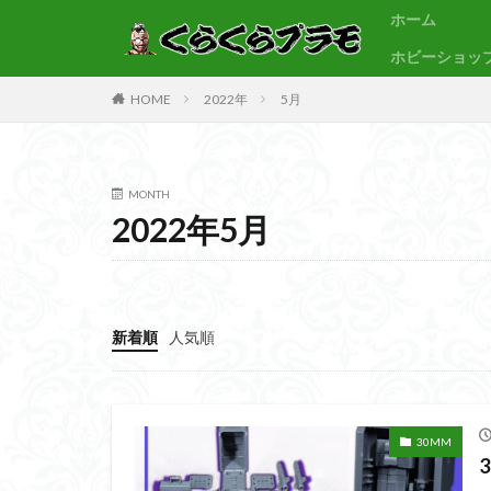
ホーム
ホビーショッ
サンプル
素組代行
HOME
2022年
5月
カテゴリー
MONTH
2022年5月
タグ
30MF
30M
BB戦士
CS
Figure-rise Standa
新着順
人気順
HGUC
Imagi
PLAMATEA
SDCS
SDEX
30MM
SDワールドヒーロ
ULTRAMAN SUIT