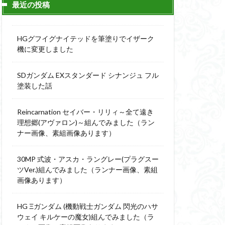
最近の投稿
ィーニ
デジモン
g
バトローグ
HGグフイグナイテッドを筆塗りでイザーク
ュア
機に変更しました
フル塗装
SDガンダム EXスタンダード シナンジュ フル
ウルス
塗装した話
ア
ベルセルク
スΔ
Reincarnation セイバー・リリィ～全て遠き
ー
理想郷(アヴァロン)～組んでみました（ラン
ナー画像、素組画像あります）
ト
ンピース
30MP 式波・アスカ・ラングレー(プラグスー
ツVer.)組んでみました（ランナー画像、素組
画像あります）
全塗装
成ザクジム合戦R4
HG Ξガンダム (機動戦士ガンダム 閃光のハサ
ウェイ キルケーの魔女)組んでみました（ラ