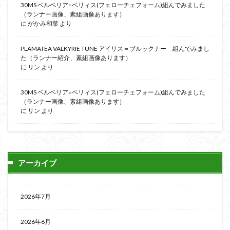
30MS ベルベリア=ベリィス(フェローチェフォーム)組んでみました
組み立て依頼
組立代行
組立依頼
（ランナー画像、素組画像あります）
蒼穹のファフナー
装甲娘
輝羅鋼
途中経過
に
がかみ和葉
より
遊戯王
遊模
配信特別企画
PLAMATEA VALKYRIE TUNE アイリス＝ブルックナー 組んでみまし
鉄血のオルフェンズ
閃光のハサウェイ
食玩
た（ランナー紹介、素組画像あります）
に
リン
より
鬼滅の刃
魔神創造伝ワタル
魔神英雄伝ワタル
魔装機神
龍神丸
龍騎
ＨＧ
ＭＧ
30MS ベルベリア=ベリィス(フェローチェフォーム)組んでみました
ＲＧ
ＳＲＷ
（ランナー画像、素組画像あります）
に
リン
より
検索
アーカイブ
2026年7月
2026年6月