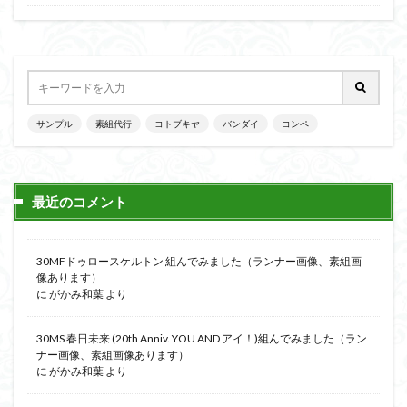
仮面ライダードライブ
仮面ライダーブレイド
侵略ロボ
倉持ｷｮｰﾘｭｰ
元祖SD
全塗装
内容紹介
勇者王
化石
塗装
塗装組立キット
境界戦機
展示
平成ザクジム合戦R4
平成ザクジム合戦くらくら
サンプル
素組代行
コトブキヤ
バンダイ
コンペ
平成ザクジム合戦くらくらR
平成ザクジム合戦くらくらR3
最近のコメント
平成ザクジム合戦くらくらR4
平成ザクジム合戦くらくらR6
平成ザクジム合戦くらくらR7
楽園追放
30MFドゥロースケルトン 組んでみました（ランナー画像、素組画
像あります）
横浜ガンダム
橘猫工業
機動動姫
水星の魔女
に
がかみ和葉
より
筆塗
筆塗り
簡単フィニッシュ
素組
素組レビュー
素組代行
素組代行キット一覧
30MS 春日未来 (20th Anniv. YOU AND アイ！)組んでみました（ラン
ナー画像、素組画像あります）
素組代行サービス
素組依頼
素組画像
に
がかみ和葉
より
素組紹介
組み立てました
組み立て代行