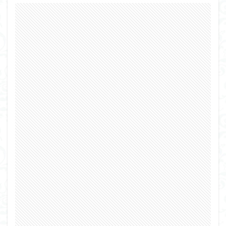
シタデル
シタデルカラー
シャニマス
シンエヴァンゲリオン
シンデュアリティ
シン・エヴァンゲリオン劇場版
ジム陣営
ジークアクス
スクウェア・エニックス
スターウォーズ
ストラクチャーアーツ
スパロボ
スパロボＯＧ
スミ入れ
スーパーロボット大戦
スーパーロボット大戦OG
セブンイレブン
ゼノギアス
ゾンビノイド
ダイスdeシタデル
ダメージ表現
チトセリウム
ティタノマキア
ディアゴスティーニ
デジモン
ドラゴンボール
ドラゴンボールZ
ナイチンゲール
ナデシコ
ハイパークロームAg
バトローグ
バンダイ
パトレイバー
パーツ紹介
ビルドメタバース
ファフナー
フィギュア
フィギュアライズスタンダード
フィギュアライズ・ラボ