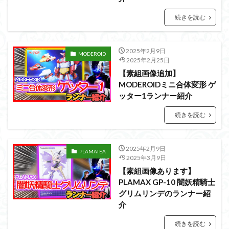
PUIPUI
Re incarnation
Reincarnation
RG
SD
SDCS
SDEX
SDW
SDWヒーローズ
続きを読む
SDガンダム
SDクロスシルエット
SDワールドヒーローズ
SEED
SEEDFREEDOM
2025年2月9日
MODEROID
2025年2月25日
show up
Supreme
ULTIMAGEAR
【素組画像追加】
ULTRAMAN SUIT
Urdr-Hunt
wave
YOASOBI
MODEROIDミニ合体変形 ゲ
くらくらの挑戦状2021
くらくらコンペ
ッター1ランナー紹介
くらくらプラモアイギス
くらくらプラモコンペ
続きを読む
くらくら・オブザデッドコンペ
くらくら・オブザデッドプラモコンペ
2025年2月9日
PLAMATEA
くらくら創彩少女庭園コンペ
2025年3月9日
【素組画像あります】
くらくら塗装初めセット2022
アイドルマスター
PLAMAX GP-10 闇妖精騎士
アイドルマスターシャイニーカラーズ
アイマス
グリムリンデのランナー紹
アギト
アスカ
アリスギア・アイギス
介
アリス・ギア・アイギス
アーマードコア
続きを読む