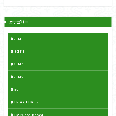
カテゴリー
30MF
30MM
30MP
30MS
EG
END OF HEROES
Figure-rise Standard