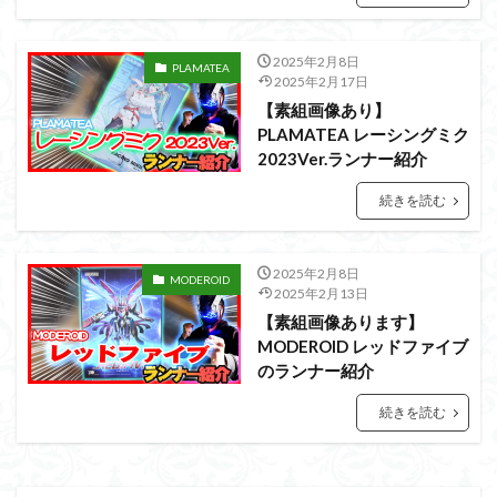
アーマード・コア
ウマ娘
ウルズハント
ウルトラマン
ウルトラマンZ
2025年2月8日
PLAMATEA
エクスプローリングラボネイチャー
エルガイム
2025年2月17日
エンドオブヒーローズ
エヴァ
エヴァンゲリオン
【素組画像あり】
PLAMATEA レーシングミク
オリジン
オルフェンズ
オーガス
2023Ver.ランナー紹介
ガオガイガー
ガンダム
ガンダムSEED
続きを読む
ガンダムW
ガンダムアーティファクト
ガンダムＳＥＥＤ
ガンプラ
ガンプラレビュー
ガンｘソード
ガールガンレディ
キングヘイロー
2025年2月8日
MODEROID
2025年2月13日
クウガ
ククルスドアン
クロスシルエット
【素組画像あります】
グッドスマイルカンパニー
グランゾート
ゲッター
MODEROID レッドファイブ
のランナー紹介
ゲッターアーク
ゲート処理
ゲート処理追加
コトブキヤ
コピック塗装
コラボ
続きを読む
コードビースト
ゴジラ
ゴーダンナー
サムネ
サムライトルーパー
サンプル
ザク陣営