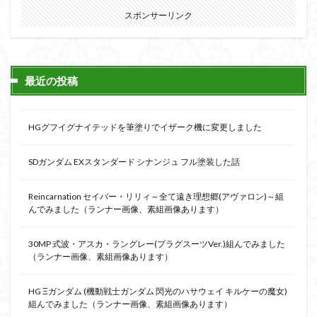
フォーゼ
フルメカニクス
フル塗装
スポンサーリンク
フレームアームズ・ガール
フレームミュージック・ガール
ブレンパワード
プラノサウルス
プラフィア
プラモ
最近の投稿
プラモデル
プラモ紹介
プレミアムバンダイ
ヘキサギア
ベルセルク
ホビーショップくらくら
HGグフイグナイテッドを筆塗りでイザーク機に変更しました
ボトムズ
ポケモン
マクロス
マクロスF
マクロスΔ
マクロスデルタ
マクロスプラス
SDガンダム EXスタンダード シナンジュ フル塗装した話
マクロス７
マジンガーZ
マックスファクトリー
Reincarnation セイバー・リリィ～全て遠き理想郷(アヴァロン)～組
ムーミンハウス
メガミデバイス
メッキ風塗装
んでみました（ランナー画像、素組画像あります）
モデロイド
モルカー
ヤマト
ヤマトよ永遠に REBEL3199
ランナー
30MP 式波・アスカ・ラングレー(プラグスーツVer.)組んでみました
（ランナー画像、素組画像あります）
ランナー紹介
レビュー
ワタル
ワンピース
ヱヴァンゲリヲン
一番くじ
三国創傑伝
HG Ξガンダム (機動戦士ガンダム 閃光のハサウェイ キルケーの魔女)
組んでみました（ランナー画像、素組画像あります）
仮面ライダー
仮面ライダーアギト