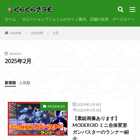
サンプル
素組代行
コトブキヤ
バンダイ
コンペ
ホーム
カテゴリー
ホビーショップくらくらのサイト案内、店舗の住所、グーグルマップ
HOME
2025年
2月
タグ
MONTH
30MF
30MM
30MP
30MS
86
2025年2月
ACVI
Amplified
Amplified IMGN
BANDAI
BB戦士
CS
EG
END OF HEROES
新着順
人気順
EXスタンダード
FA:G
Fate
Figure-rise Standard
Figure-rise Standard Amplified
Figure-riseLABO
FULL MECHANICS
GQuuuuuuX
2025年2月9日
MODEROID
2025年3月4日
HG
HGCE
HGUC
Imaginary Skeleton
【素組画像あります】
MG
MGEX
MGSD
MODEROID
MSD
MODEROID ミニ合体変形
ガンバスターのランナー紹
Netflix
PG
PLAMATEA
PLAMAX
PLUM
介