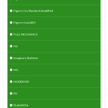
Figure-rise Standard Amplified
Figure-riseLABO
FULL MECHANICS
HG
Imaginary Skeleton
MG
MODEROID
PG
PLAMATEA