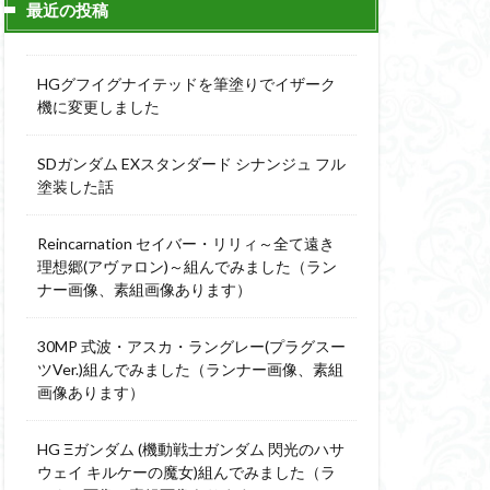
最近の投稿
ィーニ
デジモン
g
バトローグ
HGグフイグナイテッドを筆塗りでイザーク
ュア
機に変更しました
フル塗装
SDガンダム EXスタンダード シナンジュ フル
ウルス
塗装した話
ア
ベルセルク
スΔ
Reincarnation セイバー・リリィ～全て遠き
ー
理想郷(アヴァロン)～組んでみました（ラン
ナー画像、素組画像あります）
ト
ンピース
30MP 式波・アスカ・ラングレー(プラグスー
ツVer.)組んでみました（ランナー画像、素組
画像あります）
全塗装
成ザクジム合戦R4
HG Ξガンダム (機動戦士ガンダム 閃光のハサ
ウェイ キルケーの魔女)組んでみました（ラ