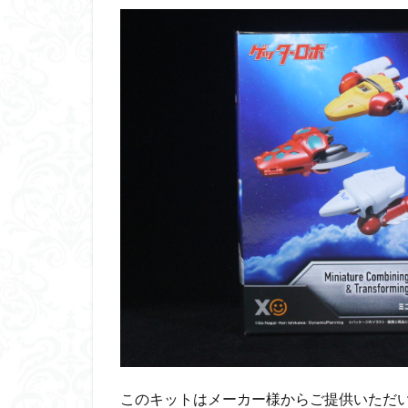
くらくらプラモア
くらくら・オブザ
アイドルマスター
アリスギア・アイ
ウルズハント
エンドオブヒーロ
ガオガイガー
ガンダムＳＥＥＤ
キングヘイロー
グランゾート
コピック塗装
サンプル
ザ
シンデュアリティ
スターウォーズ
このキットはメーカー様からご提供いただ
スーパーロボット