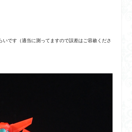
ダメージ表現
チトセリウム
ティタノマキア
ディアゴステ
ドラゴンボールZ
ナイチンゲール
ナデシコ
ハイパークロームA
トレイバー
パーツ紹介
ビルドメタバース
ファフナー
フィギ
スタンダード
フィギュアライズ・ラボ
フォーゼ
フルメカニクス
㎜）くらいです（適当に測ってますので誤差はご容赦くださ
・ガール
フレームミュージック・ガール
ブレンパワード
プラノサ
プラモ
プラモデル
プラモ紹介
プレミアムバンダイ
ヘキサギ
らくら
ボトムズ
ポケモン
マクロス
マクロスF
マクロ
マクロスプラス
マクロス７
マジンガーZ
マックスファクトリ
メガミデバイス
メッキ風塗装
モデロイド
モルカー
ヤマ
EL3199
ランナー
ランナー紹介
レビュー
ワタル
ワ
一番くじ
三国創傑伝
仮面ライダー
仮面ライダーアギト
イブ
仮面ライダーブレイド
侵略ロボ
倉持ｷｮｰﾘｭｰ
元祖SD
者王
化石
塗装
塗装組立キット
境界戦機
展示
平
くらくら
平成ザクジム合戦くらくらR
平成ザクジム合戦くらくらR3