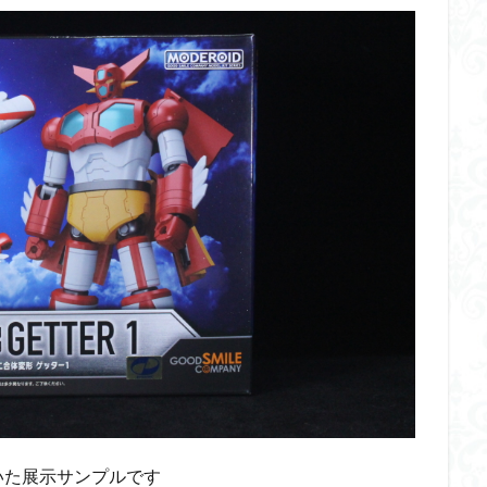
イギス
くらくらプラモコンペ
くらくら・オブザデッドコンペ
デッドプラモコンペ
くらくら創彩少女庭園コンペ
くらくら塗装初めセット
アイドルマスターシャイニーカラーズ
アイマス
アギト
アス
ギス
アリス・ギア・アイギス
アーマードコア
アーマード・コア
ウルトラマン
ウルトラマンZ
エクスプローリングラボネイチャー
ーズ
エヴァ
エヴァンゲリオン
オリジン
オルフェンズ
ガンダム
ガンダムSEED
ガンダムW
ガンダムアーティファクト
ガンプラ
ガンプラレビュー
ガンｘソード
ガールガンレディ
クウガ
ククルスドアン
クロスシルエット
グッドスマイルカン
ゲッター
ゲッターアーク
ゲート処理
ゲート処理追加
コト
コラボ
コードビースト
ゴジラ
ゴーダンナー
サムネ
ク陣営
シタデル
シタデルカラー
シャニマス
シンエヴァンゲ
シン・エヴァンゲリオン劇場版
ジム陣営
ジークアクス
スク
ストラクチャーアーツ
スパロボ
スパロボＯＧ
スミ入れ
いた展示サンプルです
大戦
スーパーロボット大戦OG
セブンイレブン
ゼノギアス