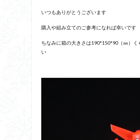
ダイスdeシタデル
いつもありがとうございます
ドラゴンボール
購入や組み立てのご参考になれば幸いです
バンダイ
パ
フィギュアライズ
ちなみに箱の大きさは190*150*90（
フレームアームズ
い
プラフィア
ホビーショップく
マクロスデルタ
ムーミンハウス
ヤマトよ永遠に REB
ヱヴァンゲリヲン
仮面ライダードラ
内容紹介
勇
平成ザクジム合戦