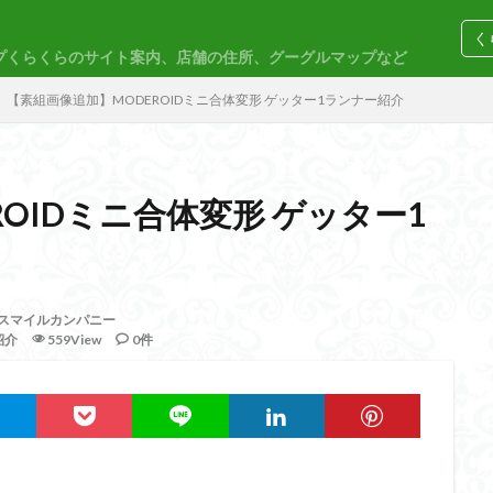
く
プくらくらのサイト案内、店舗の住所、グーグルマップなど
コトブキヤ
バンダイ
コンペ
【素組画像追加】MODEROIDミニ合体変形 ゲッター1ランナー紹介
OIDミニ合体変形 ゲッター1
M
30MP
30MS
86
ACVI
Amplified
Amplified IMG
EG
END OF HEROES
EXスタンダード
FA:G
Fate
F
スマイルカンパニー
rd Amplified
Figure-riseLABO
FULL MECHANICS
GQuuuuuuX
紹介
559View
0件
nary Skeleton
MG
MGEX
MGSD
MODEROID
MSD
PLAMAX
PLUM
PUIPUI
Re incarnation
Reincarnation
SDW
SDWヒーローズ
SDガンダム
SDクロスシルエット
ーズ
SEED
SEEDFREEDOM
show up
Supreme
ULTIMA
Urdr-Hunt
wave
YOASOBI
くらくらの挑戦状2021
く