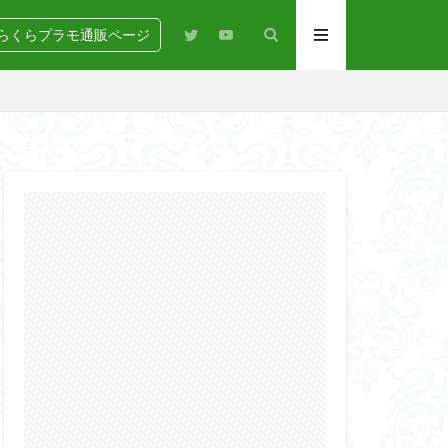
らくらプラモ通販ページ
N
BANDAI
igure-rise Standard
HG
HGCE
Netflix
PG
RG
SD
GEAR
らくらコンペ