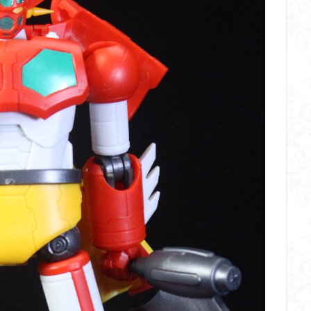
くらくらR4
平成ザクジム合戦くらくらR6
平成ザクジム合戦くらくらR7
橘猫工業
機動動姫
水星の魔女
筆塗
筆塗り
簡単フィ
素組代行
素組代行キット一覧
素組代行サービス
素組依頼
み立てました
組み立て代行
組み立て依頼
組立代行
組立依頼
装甲娘
輝羅鋼
途中経過
遊戯王
遊模
配信特別企
ズ
閃光のハサウェイ
食玩
鬼滅の刃
魔神創造伝ワタル
神丸
龍騎
ＨＧ
ＭＧ
ＲＧ
ＳＲＷ
検索