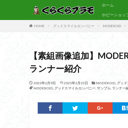
ホーム
ホビーショッ
サンプル
素組代行
HOME
グッドスマイルカンパニー
MODEROID
カテゴリー
【素組画像追加】MODER
タグ
ランナー紹介
30MF
30M
BB戦士
CS
2025年2月9日
2025年2月25日
MODEROID
,
グッド
Figure-rise Standa
MODEROID
,
グッドスマイルカンパニー
,
サンプル
,
ランナー
HGUC
Imagi
PLAMATEA
SDCS
SDEX
SDワールドヒーロ
ULTRAMAN SUIT