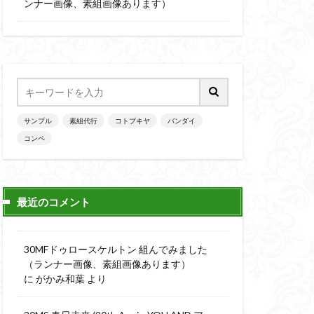
楽園追放
ンナー画像、素組画像あります）
ニッシュ
素組
素組画像
画
魔神英雄伝ワタル
サンプル
素組代行
コトブキヤ
バンダイ
コンペ
最近のコメント
30MFドゥロースケルトン 組んでみました
（ランナー画像、素組画像あります）
に
がかみ和葉
より