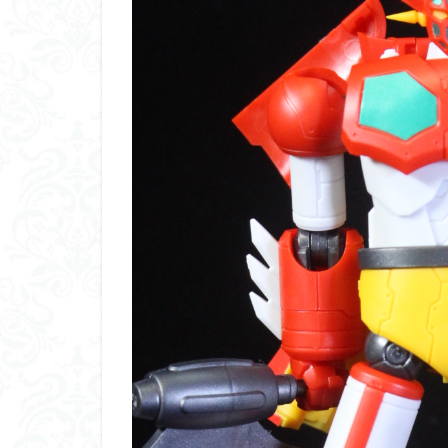
平成ザクジム合戦
横浜ガンダム
素組レビュー
素組紹介
組
蒼穹のファフナー
鉄血のオルフェン
魔装機神
龍