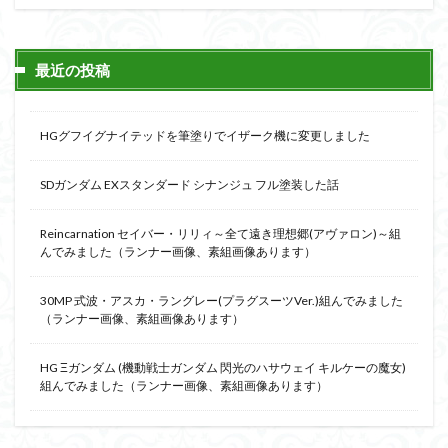
最近の投稿
HGグフイグナイテッドを筆塗りでイザーク機に変更しました
SDガンダム EXスタンダード シナンジュ フル塗装した話
Reincarnation セイバー・リリィ～全て遠き理想郷(アヴァロン)～組
んでみました（ランナー画像、素組画像あります）
30MP 式波・アスカ・ラングレー(プラグスーツVer.)組んでみました
（ランナー画像、素組画像あります）
HG Ξガンダム (機動戦士ガンダム 閃光のハサウェイ キルケーの魔女)
組んでみました（ランナー画像、素組画像あります）