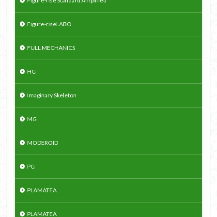
Figure-rise Standard Amplified
Figure-riseLABO
FULL MECHANICS
HG
Imaginary Skeleton
MG
MODEROID
PG
PLAMATEA
PLAMATEA