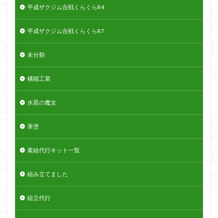
平成ザクジム合戦くらくらR4
平成ザクジム合戦くらくらR7
未分類
橘猫工業
水星の魔女
筆塗
素組代行キット一覧
組み立てました
組立代行