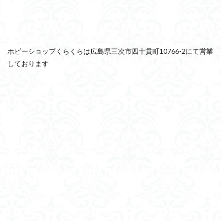
素組レビュー
素組代行
素組代行キット一覧
素組代
素組依頼
素組画像
素組紹介
組み立てました
組み立て依頼
組立代行
組立依頼
蒼穹のファフナー
輝羅鋼
途中経過
遊戯王
遊模
配信特別企画
ホビーショップくらくらは広島県三次市四十貫町10766-2にて営業
しております
鉄血のオルフェンズ
閃光のハサウェイ
食玩
鬼滅の
魔神創造伝ワタル
魔神英雄伝ワタル
魔装機神
龍神
ＨＧ
ＭＧ
ＲＧ
ＳＲＷ
検索