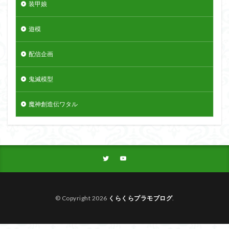
装甲娘
遊模
配信企画
鬼滅模型
魔神創造伝ワタル
© Copyright 2026
くらくらプラモブログ
.