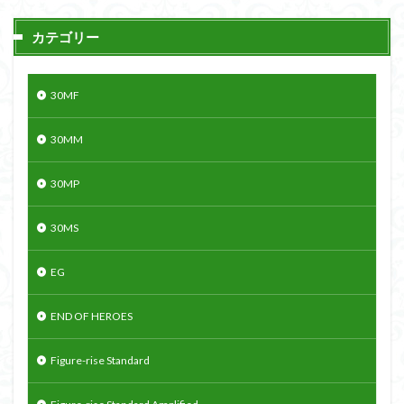
カテゴリー
30MF
30MM
30MP
30MS
EG
END OF HEROES
Figure-rise Standard