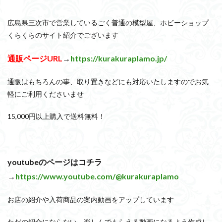
show up
Supreme
ULTIMAGEAR
ULTRAMAN SUIT
wave
YOASOBI
くらくらの挑戦状2021
くらくらコ
広島県三次市で営業しているごく普通の模型屋、ホビーショップ
くらくらプラモアイギス
くらくらプラモコンペ
くらくらのサイト紹介でございます
くらくら・オブザデッドコンペ
くらくら・オブザデッドプラモ
通販ページURL
→
https://kurakuraplamo.jp/
くらくら創彩少女庭園コンペ
くらくら塗装初めセット2022
アイドルマスターシャイニーカラーズ
アイマス
アギト
通販はもちろんの事、取り置きなどにも対応いたしますのでお気
アリスギア・アイギス
アリス・ギア・アイギス
アーマー
軽にご利用くださいませ
アーマード・コア
ウマ娘
ウルズハント
ウルトラマ
15,000円以上購入で送料無料！
ウルトラマンZ
エクスプローリングラボネイチャー
エルガ
エンドオブヒーローズ
エヴァ
エヴァンゲリオン
オ
オルフェンズ
オーガス
ガオガイガー
ガンダム
youtubeのページはコチラ
ガンダムW
ガンダムアーティファクト
ガンダムＳＥＥＤ
→
https://www.youtube.com/@kurakuraplamo
ガンプラレビュー
ガンｘソード
ガールガンレディ
クウガ
ククルスドアン
クロスシルエット
グッドス
お店の紹介や入荷商品の案内動画をアップしています
グランゾート
ゲッター
ゲッターアーク
ゲート処理
ただの紹介にならない、楽しんでもらえる動画になるよう作成し