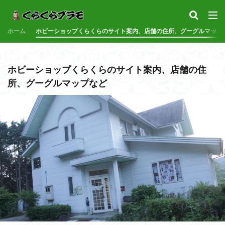
サンプル
素組代行
コトブキヤ
バンダイ
コンペ
ホーム
カテゴリー
ホビーショップくらくらのサイト案内、店舗の住所、グーグルマップ
ホビーショップくらくらのサイト案内、店舗の住
タグ
所、グーグルマップなど
30MF
30MM
30MP
30MS
86
ACVI
Amplified IMGN
BANDAI
BB戦士
CS
EG
EXスタンダード
FA:G
Fate
Figure-rise Standard
Figure-rise Standard Amplified
Figure-riseLABO
FULL ME
GQuuuuuuX
HG
HGCE
HGUC
Imaginary Skel
MGEX
MGSD
MODEROID
MSD
Netflix
P
PLAMAX
PLUM
PUIPUI
Re incarnation
Reincar
SD
SDCS
SDEX
SDW
SDWヒーローズ
S
SDクロスシルエット
SDワールドヒーローズ
SEED
S