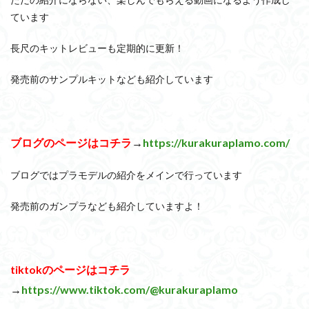
コトブキヤ
コピック塗装
コラボ
コードビースト
ています
ゴーダンナー
サムネ
サムライトルーパー
サンプル
シタデル
シタデルカラー
シャニマス
シンエヴァン
長尺のキットレビューも定期的に更新！
シンデュアリティ
シン・エヴァンゲリオン劇場版
ジム陣
発売前のサンプルキットなども紹介しています
ジークアクス
スクウェア・エニックス
スターウォーズ
ストラクチャーアーツ
スパロボ
スパロボＯＧ
スミ
スーパーロボット大戦
スーパーロボット大戦OG
セブンイ
ブログのページはコチラ
→
https://kurakuraplamo.com/
ゼノギアス
ゾンビノイド
ダイスdeシタデル
ダメー
チトセリウム
ティタノマキア
ディアゴスティーニ
ブログではプラモデルの紹介をメインで行っています
ドラゴンボール
ドラゴンボールZ
ナイチンゲール
ナ
発売前のガンプラなども紹介していますよ！
ハイパークロームAg
バトローグ
バンダイ
パトレイ
パーツ紹介
ビルドメタバース
ファフナー
フィギュ
フィギュアライズスタンダード
フィギュアライズ・ラボ
tiktokのページはコチラ
フルメカニクス
フル塗装
フレームアームズ・ガール
→
https://www.tiktok.com/@kurakuraplamo
フレームミュージック・ガール
ブレンパワード
プラノサ