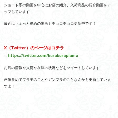
プラフィア
プラモ
プラモデル
プラモ紹介
プ
ショート系の動画を中心にお店の紹介、入荷商品の紹介動画をア
ヘキサギア
ベルセルク
ホビーショップくらくら
ボ
ップしています
マクロス
マクロスF
マクロスΔ
マクロスデルタ
最近はちょっと長めの動画もチョコチョコ更新中です！
マクロス７
マジンガーZ
マックスファクトリー
ムー
メガミデバイス
メッキ風塗装
モデロイド
モルカー
ヤマトよ永遠に REBEL3199
ランナー
ランナー紹介
X（Twitter）のページはコチラ
ワタル
ワンピース
ヱヴァンゲリヲン
一番くじ
→
https://twitter.com/kurakuraplamo
仮面ライダー
仮面ライダーアギト
仮面ライダードライブ
仮面ライダーブレイド
侵略ロボ
倉持ｷｮｰﾘｭｰ
元祖SD
お店の情報や入荷や在庫の状況などをツイートしています
内容紹介
勇者王
化石
塗装
塗装組立キット
画像多めでプラモのことやガンプラのことなんかも更新していま
展示
平成ザクジム合戦R4
平成ザクジム合戦くらくら
すよ！
平成ザクジム合戦くらくらR
平成ザクジム合戦くらくらR3
平成ザクジム合戦くらくらR4
平成ザクジム合戦くらくらR6
平成ザクジム合戦くらくらR7
楽園追放
横浜ガンダム
機動動姫
水星の魔女
筆塗
筆塗り
簡単フィニ