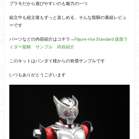
アーマード・コア
ウマ娘
ウルズハント
プラモだから遊びやすいのも魅力の一つ
ウルトラマン
ウルトラマンZ
組立中も組立後もずっと楽しめる、そんな龍騎の素組レビュ
エクスプローリングラボネイチャー
エルガイム
ーです
エンドオブヒーローズ
エヴァ
エヴァンゲリオン
パーツなどの内容紹介はコチラ→
Figure-rise Standard 仮面ラ
オリジン
オルフェンズ
オーガス
イダー龍騎 サンプル 内容紹介
ガオガイガー
ガンダム
ガンダムSEED
ガンダムW
ガンダムアーティファクト
このキットはバンダイ様からの有償サンプルです
ガンダムＳＥＥＤ
ガンプラ
ガンプラレビュー
いつもありがとうございます
ガンｘソード
ガールガンレディ
キングヘイロー
クウガ
ククルスドアン
クロスシルエット
グッドスマイルカンパニー
グランゾート
ゲッター
ゲッターアーク
ゲート処理
ゲート処理追加
コトブキヤ
コピック塗装
コラボ
コードビースト
ゴジラ
ゴーダンナー
サムネ
サムライトルーパー
サンプル
ザク陣営