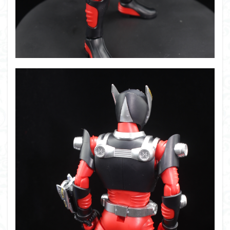
仮面ライダードライブ
仮面ライダーブレイド
侵略ロボ
倉持ｷｮｰﾘｭｰ
元祖SD
全塗装
内容紹介
勇者王
化石
塗装
塗装組立キット
境界戦機
展示
平成ザクジム合戦R4
平成ザクジム合戦くらくら
平成ザクジム合戦くらくらR
平成ザクジム合戦くらくらR3
平成ザクジム合戦くらくらR4
平成ザクジム合戦くらくらR6
平成ザクジム合戦くらくらR7
楽園追放
横浜ガンダム
橘猫工業
機動動姫
水星の魔女
筆塗
筆塗り
簡単フィニッシュ
素組
素組レビュー
素組代行
素組代行キット一覧
素組代行サービス
素組依頼
素組画像
素組紹介
組み立てました
組み立て代行