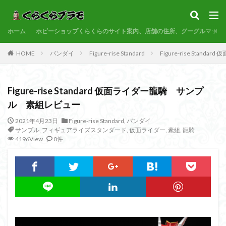
サンプル
素組代行
コトブキヤ
バンダイ
コンペ
ホーム
カテゴリー
ホビーショップくらくらのサイト案内、店舗の住所、グーグルマップ
HOME
バンダイ
Figure-rise Standard
Figure-rise Sta
タグ
Figure-rise Standard 仮面ライダー龍騎 サンプ
30MF
30MM
30MP
30MS
86
ル 素組レビュー
ACVI
Amplified
Amplified IMGN
BANDAI
2021年4月23日
Figure-rise Standard
,
バンダイ
BB戦士
CS
EG
END OF HEROES
サンプル
,
フィギュアライズスタンダード
,
仮面ライダー
,
素組
,
龍騎
EXスタンダード
FA:G
Fate
4196View
0件
Figure-rise Standard
Figure-rise Standard Amplified
Figure-riseLABO
FULL MECHANICS
GQuuuuuuX
HG
HGCE
HGUC
Imaginary Skeleton
MG
MGEX
MGSD
MODEROID
MSD
Netflix
PG
PLAMATEA
PLAMAX
PLUM