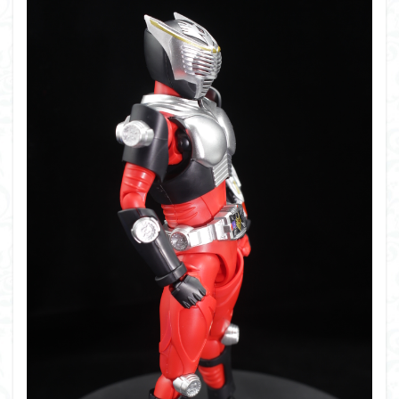
フォーゼ
フルメカニクス
フル塗装
フレームアームズ・ガール
フレームミュージック・ガール
ブレンパワード
プラノサウルス
プラフィア
プラモ
プラモデル
プラモ紹介
プレミアムバンダイ
ヘキサギア
ベルセルク
ホビーショップくらくら
ボトムズ
ポケモン
マクロス
マクロスF
マクロスΔ
マクロスデルタ
マクロスプラス
マクロス７
マジンガーZ
マックスファクトリー
ムーミンハウス
メガミデバイス
メッキ風塗装
モデロイド
モルカー
ヤマト
ヤマトよ永遠に REBEL3199
ランナー
ランナー紹介
レビュー
ワタル
ワンピース
ヱヴァンゲリヲン
一番くじ
三国創傑伝
仮面ライダー
仮面ライダーアギト