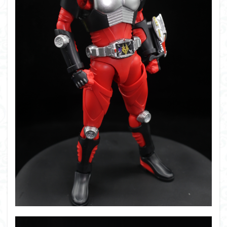
シタデル
シタデルカラー
シャニマス
シンエヴァンゲリオン
シンデュアリティ
シン・エヴァンゲリオン劇場版
ジム陣営
ジークアクス
スクウェア・エニックス
スターウォーズ
ストラクチャーアーツ
スパロボ
スパロボＯＧ
スミ入れ
スーパーロボット大戦
スーパーロボット大戦OG
セブンイレブン
ゼノギアス
ゾンビノイド
ダイスdeシタデル
ダメージ表現
チトセリウム
ティタノマキア
ディアゴスティーニ
デジモン
ドラゴンボール
ドラゴンボールZ
ナイチンゲール
ナデシコ
ハイパークロームAg
バトローグ
バンダイ
パトレイバー
パーツ紹介
ビルドメタバース
ファフナー
フィギュア
フィギュアライズスタンダード
フィギュアライズ・ラボ