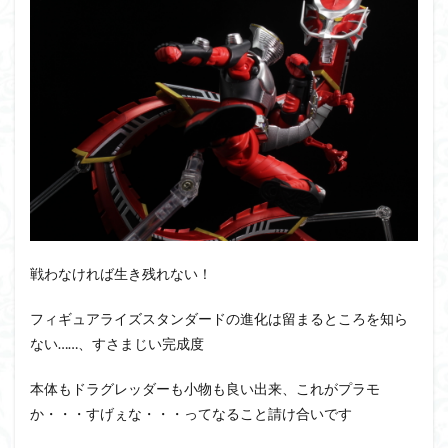
PUIPUI
Re incarnation
Reincarnation
RG
SD
SDCS
SDEX
SDW
SDWヒーローズ
SDガンダム
SDクロスシルエット
SDワールドヒーローズ
SEED
SEEDFREEDOM
show up
Supreme
ULTIMAGEAR
ULTRAMAN SUIT
Urdr-Hunt
wave
YOASOBI
くらくらの挑戦状2021
くらくらコンペ
くらくらプラモアイギス
くらくらプラモコンペ
くらくら・オブザデッドコンペ
戦わなければ生き残れない！
くらくら・オブザデッドプラモコンペ
くらくら創彩少女庭園コンペ
フィギュアライズスタンダードの進化は留まるところを知ら
くらくら塗装初めセット2022
アイドルマスター
ない……、すさまじい完成度
アイドルマスターシャイニーカラーズ
アイマス
本体もドラグレッダーも小物も良い出来、これがプラモ
アギト
アスカ
アリスギア・アイギス
か・・・すげぇな・・・ってなること請け合いです
アリス・ギア・アイギス
アーマードコア