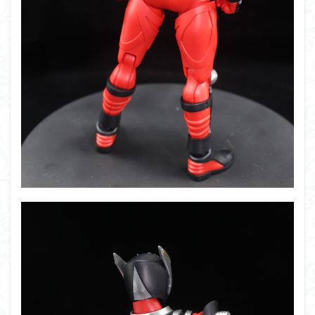
組み立て依頼
組立代行
組立依頼
蒼穹のファフナー
装甲娘
輝羅鋼
途中経過
遊戯王
遊模
配信特別企画
鉄血のオルフェンズ
閃光のハサウェイ
食玩
鬼滅の刃
魔神創造伝ワタル
魔神英雄伝ワタル
魔装機神
龍神丸
龍騎
ＨＧ
ＭＧ
ＲＧ
ＳＲＷ
検索