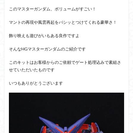
このマスターガンダム、ボリュームがすごい！
マントの再現や風雲再起をバシッとつけてくれる豪華さ！
飾り映えも遊びがいもある良作ですよ
そんなHGマスターガンダムのご紹介です
このキットはお客様からのご依頼でゲート処理込みで素組さ
せていただいたものです
いつもありがとうございます