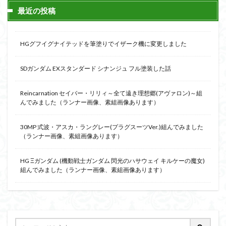
最近の投稿
HGグフイグナイテッドを筆塗りでイザーク機に変更しました
SDガンダム EXスタンダード シナンジュ フル塗装した話
Reincarnation セイバー・リリィ～全て遠き理想郷(アヴァロン)～組
んでみました（ランナー画像、素組画像あります）
30MP 式波・アスカ・ラングレー(プラグスーツVer.)組んでみました
（ランナー画像、素組画像あります）
HG Ξガンダム (機動戦士ガンダム 閃光のハサウェイ キルケーの魔女)
組んでみました（ランナー画像、素組画像あります）