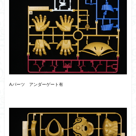
シタデル
シタデルカラー
シャニマス
シンエヴァンゲリオン
シンデュアリティ
シン・エヴァンゲリオン劇場版
ジム陣営
ジークアクス
スクウェア・エニックス
スターウォーズ
ストラクチャーアーツ
スパロボ
スパロボＯＧ
スミ入れ
スーパーロボット大戦
スーパーロボット大戦OG
セブンイレブン
ゼノギアス
ゾンビノイド
ダイスdeシタデル
ダメージ表現
チトセリウム
ティタノマキア
Aパーツ アンダーゲート有
ディアゴスティーニ
デジモン
ドラゴンボール
ドラゴンボールZ
ナイチンゲール
ナデシコ
ハイパークロームAg
バトローグ
バンダイ
パトレイバー
パーツ紹介
ビルドメタバース
ファフナー
フィギュア
フィギュアライズスタンダード
フィギュアライズ・ラボ