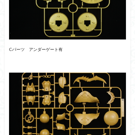
仮面ライダードライブ
仮面ライダーブレイド
侵略ロボ
倉持ｷｮｰﾘｭｰ
元祖SD
全塗装
内容紹介
勇者王
化石
塗装
塗装組立キット
境界戦機
展示
平成ザクジム合戦R4
平成ザクジム合戦くらくら
平成ザクジム合戦くらくらR
Cパーツ アンダーゲート有
平成ザクジム合戦くらくらR3
平成ザクジム合戦くらくらR4
平成ザクジム合戦くらくらR6
平成ザクジム合戦くらくらR7
楽園追放
横浜ガンダム
橘猫工業
機動動姫
水星の魔女
筆塗
筆塗り
簡単フィニッシュ
素組
素組レビュー
素組代行
素組代行キット一覧
素組代行サービス
素組依頼
素組画像
素組紹介
組み立てました
組み立て代行