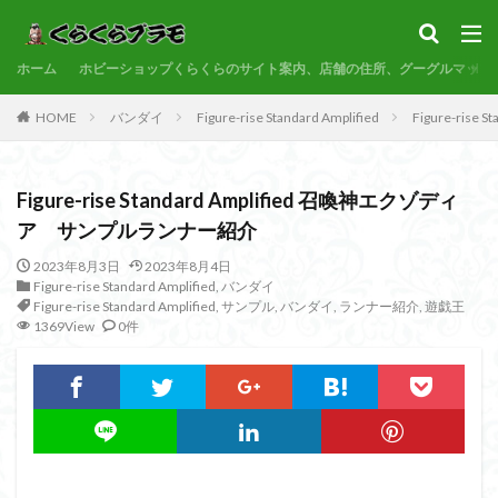
サンプル
素組代行
コトブキヤ
バンダイ
コンペ
ホーム
カテゴリー
ホビーショップくらくらのサイト案内、店舗の住所、グーグルマップ
HOME
バンダイ
Figure-rise Standard Amplified
Figure-ri
タグ
Figure-rise Standard Amplified 召喚神エクゾディ
30MF
30MM
30MP
30MS
86
ア サンプルランナー紹介
ACVI
Amplified
Amplified IMGN
BANDAI
2023年8月3日
2023年8月4日
BB戦士
CS
EG
END OF HEROES
Figure-rise Standard Amplified
,
バンダイ
EXスタンダード
FA:G
Fate
Figure-rise Standard Amplified
,
サンプル
,
バンダイ
,
ランナー紹介
,
遊戯王
1369View
0件
Figure-rise Standard
Figure-rise Standard Amplified
Figure-riseLABO
FULL MECHANICS
GQuuuuuuX
HG
HGCE
HGUC
Imaginary Skeleton
MG
MGEX
MGSD
MODEROID
MSD
Netflix
PG
PLAMATEA
PLAMAX
PLUM