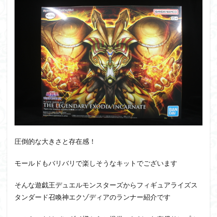
PUIPUI
Re incarnation
Reincarnation
RG
SD
SDCS
SDEX
SDW
SDWヒーローズ
SDガンダム
SDクロスシルエット
SDワールドヒーローズ
SEED
SEEDFREEDOM
show up
Supreme
ULTIMAGEAR
ULTRAMAN SUIT
Urdr-Hunt
wave
YOASOBI
くらくらの挑戦状2021
くらくらコンペ
くらくらプラモアイギス
くらくらプラモコンペ
くらくら・オブザデッドコンペ
くらくら・オブザデッドプラモコンペ
圧倒的な大きさと存在感！
くらくら創彩少女庭園コンペ
くらくら塗装初めセット2022
アイドルマスター
モールドもバリバリで楽しそうなキットでございます
アイドルマスターシャイニーカラーズ
アイマス
そんな遊戯王デュエルモンスターズからフィギュアライズス
アギト
アスカ
アリスギア・アイギス
タンダード召喚神エクゾディアのランナー紹介です
アリス・ギア・アイギス
アーマードコア