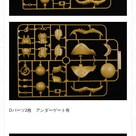
組み立て依頼
組立代行
組立依頼
蒼穹のファフナー
装甲娘
輝羅鋼
途中経過
遊戯王
遊模
配信特別企画
鉄血のオルフェンズ
閃光のハサウェイ
食玩
鬼滅の刃
魔神創造伝ワタル
魔神英雄伝ワタル
魔装機神
龍神丸
龍騎
ＨＧ
ＭＧ
ＲＧ
ＳＲＷ
検索
Dパーツ2枚 アンダーゲート有