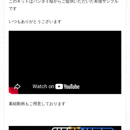
このキットはバンダイ様からご提供いただいた有償サンプル
アーマード・コア
ウマ娘
ウルズハント
です
ウルトラマン
ウルトラマンZ
エクスプローリングラボネイチャー
エルガイム
いつもありがとうございます
エンドオブヒーローズ
エヴァ
エヴァンゲリオン
オリジン
オルフェンズ
オーガス
ガオガイガー
ガンダム
ガンダムSEED
ガンダムW
ガンダムアーティファクト
ガンダムＳＥＥＤ
ガンプラ
ガンプラレビュー
ガンｘソード
ガールガンレディ
キングヘイロー
クウガ
ククルスドアン
クロスシルエット
グッドスマイルカンパニー
グランゾート
ゲッター
ゲッターアーク
ゲート処理
ゲート処理追加
素組動画もご用意しております
コトブキヤ
コピック塗装
コラボ
コードビースト
ゴジラ
ゴーダンナー
サムネ
サムライトルーパー
サンプル
ザク陣営