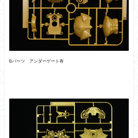
フォーゼ
フルメカニクス
フル塗装
フレームアームズ・ガール
フレームミュージック・ガール
ブレンパワード
プラノサウルス
プラフィア
プラモ
プラモデル
プラモ紹介
プレミアムバンダイ
ヘキサギア
ベルセルク
ホビーショップくらくら
ボトムズ
ポケモン
マクロス
マクロスF
Bパーツ アンダーゲート有
マクロスΔ
マクロスデルタ
マクロスプラス
マクロス７
マジンガーZ
マックスファクトリー
ムーミンハウス
メガミデバイス
メッキ風塗装
モデロイド
モルカー
ヤマト
ヤマトよ永遠に REBEL3199
ランナー
ランナー紹介
レビュー
ワタル
ワンピース
ヱヴァンゲリヲン
一番くじ
三国創傑伝
仮面ライダー
仮面ライダーアギト