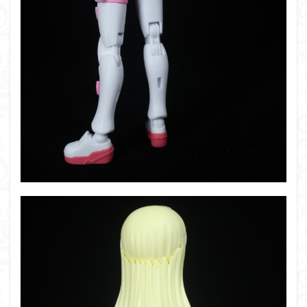
仮面ライダードライブ
仮面ライダーブレイド
侵略ロボ
倉持ｷｮｰﾘｭｰ
元祖SD
全塗装
内容紹介
勇者王
化石
塗装
塗装組立キット
境界戦機
展示
平成ザクジム合戦R4
平成ザクジム合戦くらくら
平成ザクジム合戦くらくらR
平成ザクジム合戦くらくらR3
平成ザクジム合戦くらくらR4
平成ザクジム合戦くらくらR6
平成ザクジム合戦くらくらR7
楽園追放
横浜ガンダム
橘猫工業
機動動姫
水星の魔女
筆塗
筆塗り
簡単フィニッシュ
素組
素組レビュー
素組代行
素組代行キット一覧
素組代行サービス
素組依頼
素組画像
素組紹介
組み立てました
組み立て代行