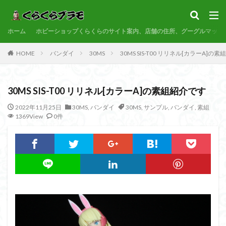
サンプル
素組代行
コトブキヤ
バンダイ
コンペ
ホーム
カテゴリー
ホビーショップくらくらのサイト案内、店舗の住所、グーグルマップ
HOME
バンダイ
30MS
30MS SIS-T00 リリネル[カラーA]の
タグ
30MS SIS-T00 リリネル[カラーA]の素組紹介です
30MF
30MM
30MP
30MS
86
ACVI
Amplified
Amplified IMGN
BANDAI
2022年11月25日
30MS
,
バンダイ
30MS
,
サンプル
,
バンダイ
,
素組
1369View
0件
BB戦士
CS
EG
END OF HEROES
EXスタンダード
FA:G
Fate
Figure-rise Standard
Figure-rise Standard Amplified
Figure-riseLABO
FULL MECHANICS
GQuuuuuuX
HG
HGCE
HGUC
Imaginary Skeleton
MG
MGEX
MGSD
MODEROID
MSD
Netflix
PG
PLAMATEA
PLAMAX
PLUM