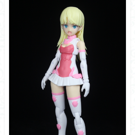
シタデル
シタデルカラー
シャニマス
シンエヴァンゲリオン
シンデュアリティ
シン・エヴァンゲリオン劇場版
ジム陣営
ジークアクス
スクウェア・エニックス
スターウォーズ
ストラクチャーアーツ
スパロボ
スパロボＯＧ
スミ入れ
スーパーロボット大戦
スーパーロボット大戦OG
セブンイレブン
ゼノギアス
ゾンビノイド
ダイスdeシタデル
ダメージ表現
チトセリウム
ティタノマキア
ディアゴスティーニ
デジモン
ドラゴンボール
ドラゴンボールZ
ナイチンゲール
ナデシコ
ハイパークロームAg
バトローグ
バンダイ
パトレイバー
パーツ紹介
ビルドメタバース
ファフナー
フィギュア
フィギュアライズスタンダード
フィギュアライズ・ラボ