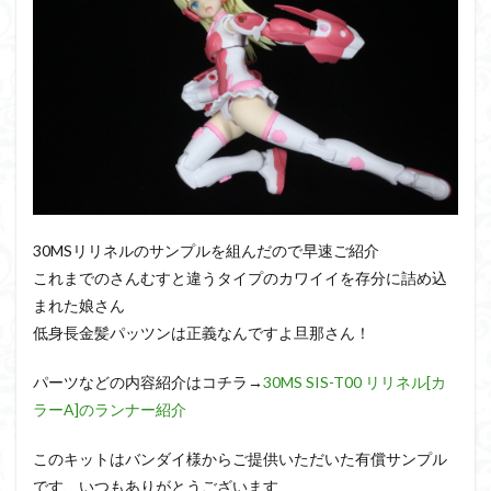
PUIPUI
Re incarnation
Reincarnation
RG
SD
SDCS
SDEX
SDW
SDWヒーローズ
SDガンダム
SDクロスシルエット
SDワールドヒーローズ
SEED
SEEDFREEDOM
show up
Supreme
ULTIMAGEAR
ULTRAMAN SUIT
Urdr-Hunt
wave
YOASOBI
くらくらの挑戦状2021
くらくらコンペ
くらくらプラモアイギス
くらくらプラモコンペ
30MSリリネルのサンプルを組んだので早速ご紹介
くらくら・オブザデッドコンペ
これまでのさんむすと違うタイプのカワイイを存分に詰め込
くらくら・オブザデッドプラモコンペ
まれた娘さん
低身長金髪パッツンは正義なんですよ旦那さん！
くらくら創彩少女庭園コンペ
くらくら塗装初めセット2022
アイドルマスター
パーツなどの内容紹介はコチラ→
30MS SIS-T00 リリネル[カ
アイドルマスターシャイニーカラーズ
アイマス
ラーA]のランナー紹介
アギト
アスカ
アリスギア・アイギス
このキットはバンダイ様からご提供いただいた有償サンプル
アリス・ギア・アイギス
アーマードコア
です、いつもありがとうございます