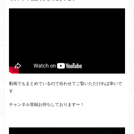
アーマード・コア
ウマ娘
ウルズハント
ウルトラマン
ウルトラマンZ
エクスプローリングラボネイチャー
エルガイム
エンドオブヒーローズ
エヴァ
エヴァンゲリオン
オリジン
オルフェンズ
オーガス
ガオガイガー
ガンダム
ガンダムSEED
ガンダムW
ガンダムアーティファクト
ガンダムＳＥＥＤ
ガンプラ
ガンプラレビュー
ガンｘソード
ガールガンレディ
キングヘイロー
クウガ
ククルスドアン
クロスシルエット
動画でもまとめているので合わせてご覧いただければ幸いで
す
グッドスマイルカンパニー
グランゾート
ゲッター
ゲッターアーク
ゲート処理
ゲート処理追加
チャンネル登録お待ちしておりますー！
コトブキヤ
コピック塗装
コラボ
コードビースト
ゴジラ
ゴーダンナー
サムネ
サムライトルーパー
サンプル
ザク陣営