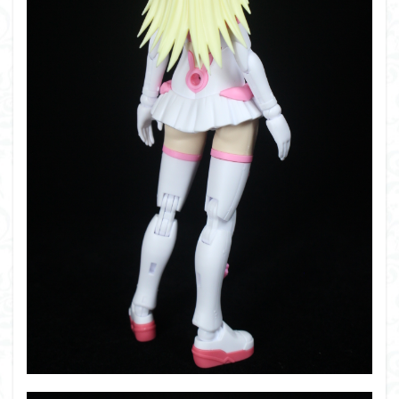
組み立て依頼
組立代行
組立依頼
蒼穹のファフナー
装甲娘
輝羅鋼
途中経過
遊戯王
遊模
配信特別企画
鉄血のオルフェンズ
閃光のハサウェイ
食玩
鬼滅の刃
魔神創造伝ワタル
魔神英雄伝ワタル
魔装機神
龍神丸
龍騎
ＨＧ
ＭＧ
ＲＧ
ＳＲＷ
検索