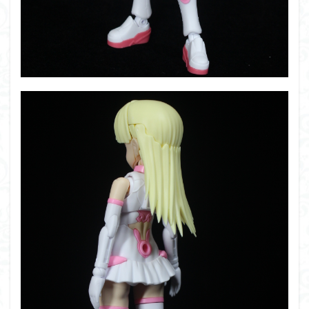
フォーゼ
フルメカニクス
フル塗装
フレームアームズ・ガール
フレームミュージック・ガール
ブレンパワード
プラノサウルス
プラフィア
プラモ
プラモデル
プラモ紹介
プレミアムバンダイ
ヘキサギア
ベルセルク
ホビーショップくらくら
ボトムズ
ポケモン
マクロス
マクロスF
マクロスΔ
マクロスデルタ
マクロスプラス
マクロス７
マジンガーZ
マックスファクトリー
ムーミンハウス
メガミデバイス
メッキ風塗装
モデロイド
モルカー
ヤマト
ヤマトよ永遠に REBEL3199
ランナー
ランナー紹介
レビュー
ワタル
ワンピース
ヱヴァンゲリヲン
一番くじ
三国創傑伝
仮面ライダー
仮面ライダーアギト