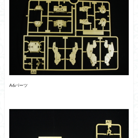
シタデル
シタデルカラー
シャニマス
シンエヴァンゲリオン
シンデュアリティ
シン・エヴァンゲリオン劇場版
ジム陣営
ジークアクス
スクウェア・エニックス
スターウォーズ
ストラクチャーアーツ
スパロボ
スパロボＯＧ
スミ入れ
スーパーロボット大戦
スーパーロボット大戦OG
セブンイレブン
ゼノギアス
ゾンビノイド
ダイスdeシタデル
ダメージ表現
チトセリウム
ティタノマキア
A6パーツ
ディアゴスティーニ
デジモン
ドラゴンボール
ドラゴンボールZ
ナイチンゲール
ナデシコ
ハイパークロームAg
バトローグ
バンダイ
パトレイバー
パーツ紹介
ビルドメタバース
ファフナー
フィギュア
フィギュアライズスタンダード
フィギュアライズ・ラボ