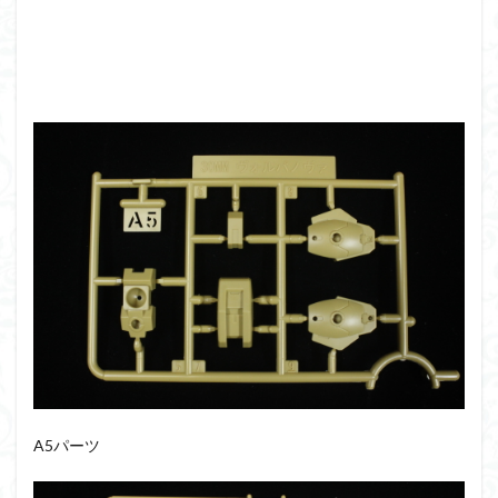
アーマード・コア
ウマ娘
ウルズハント
ウルトラマン
ウルトラマンZ
エクスプローリングラボネイチャー
エルガイム
エンドオブヒーローズ
エヴァ
エヴァンゲリオン
オリジン
オルフェンズ
オーガス
ガオガイガー
ガンダム
ガンダムSEED
ガンダムW
ガンダムアーティファクト
ガンダムＳＥＥＤ
ガンプラ
ガンプラレビュー
ガンｘソード
ガールガンレディ
キングヘイロー
クウガ
ククルスドアン
クロスシルエット
グッドスマイルカンパニー
グランゾート
ゲッター
ゲッターアーク
ゲート処理
ゲート処理追加
コトブキヤ
コピック塗装
コラボ
コードビースト
ゴジラ
ゴーダンナー
サムネ
A5パーツ
サムライトルーパー
サンプル
ザク陣営