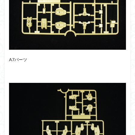
フォーゼ
フルメカニクス
フル塗装
フレームアームズ・ガール
フレームミュージック・ガール
ブレンパワード
プラノサウルス
プラフィア
プラモ
プラモデル
プラモ紹介
プレミアムバンダイ
ヘキサギア
ベルセルク
ホビーショップくらくら
ボトムズ
ポケモン
マクロス
マクロスF
A7パーツ
マクロスΔ
マクロスデルタ
マクロスプラス
マクロス７
マジンガーZ
マックスファクトリー
ムーミンハウス
メガミデバイス
メッキ風塗装
モデロイド
モルカー
ヤマト
ヤマトよ永遠に REBEL3199
ランナー
ランナー紹介
レビュー
ワタル
ワンピース
ヱヴァンゲリヲン
一番くじ
三国創傑伝
仮面ライダー
仮面ライダーアギト