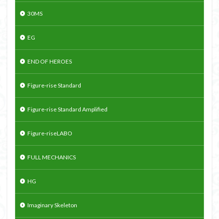
30MS
EG
END OF HEROES
Figure-rise Standard
Figure-rise Standard Amplified
Figure-riseLABO
FULL MECHANICS
HG
Imaginary Skeleton