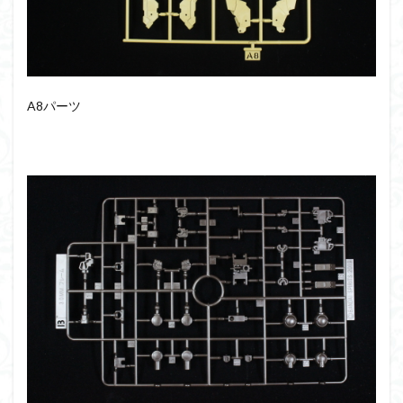
仮面ライダードライブ
仮面ライダーブレイド
侵略ロボ
倉持ｷｮｰﾘｭｰ
元祖SD
全塗装
内容紹介
勇者王
化石
塗装
塗装組立キット
境界戦機
展示
A8パーツ
平成ザクジム合戦R4
平成ザクジム合戦くらくら
平成ザクジム合戦くらくらR
平成ザクジム合戦くらくらR3
平成ザクジム合戦くらくらR4
平成ザクジム合戦くらくらR6
平成ザクジム合戦くらくらR7
楽園追放
横浜ガンダム
橘猫工業
機動動姫
水星の魔女
筆塗
筆塗り
簡単フィニッシュ
素組
素組レビュー
素組代行
素組代行キット一覧
素組代行サービス
素組依頼
素組画像
素組紹介
組み立てました
組み立て代行