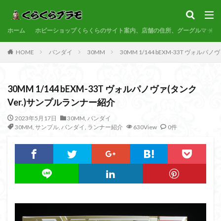
サンプル
素組代行
コトブキヤ
バンダイ
コンペ
ホーム
カテゴリー
ホビーショップくらくらのサイト案内、店舗の住所、グーグルマップ
HOME
バンダイ
30MM
30MM 1/144 bEXM-33T ヴォル
タグ
30MM 1/144 bEXM-33T ヴォルパノヴァ(タンク
30MF
30MM
30MP
30MS
86
Ver.)サンプルランナー紹介
ACVI
Amplified
Amplified IMGN
BANDAI
2023年5月17日
30MM
,
バンダイ
BB戦士
CS
EG
END OF HEROES
30MM
,
サンプル
,
バンダイ
,
ランナー紹介
630View
0件
EXスタンダード
FA:G
Fate
Figure-rise Standard
Figure-rise Standard Amplified
Figure-riseLABO
FULL MECHANICS
GQuuuuuuX
HG
HGCE
HGUC
Imaginary Skeleton
MG
MGEX
MGSD
MODEROID
MSD
Netflix
PG
PLAMATEA
PLAMAX
PLUM