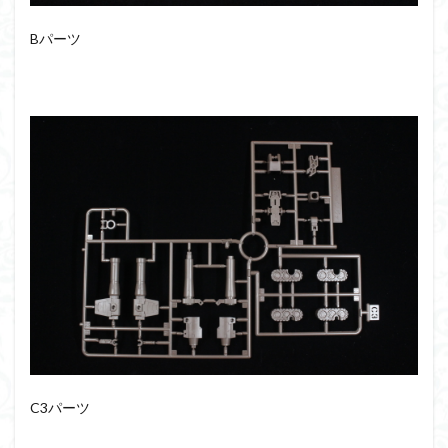
組み立て依頼
組立代行
組立依頼
Bパーツ
蒼穹のファフナー
装甲娘
輝羅鋼
途中経過
遊戯王
遊模
配信特別企画
鉄血のオルフェンズ
閃光のハサウェイ
食玩
鬼滅の刃
魔神創造伝ワタル
魔神英雄伝ワタル
魔装機神
龍神丸
龍騎
ＨＧ
ＭＧ
ＲＧ
ＳＲＷ
検索
C3パーツ