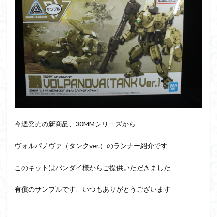
PUIPUI
Re incarnation
Reincarnation
RG
SD
SDCS
SDEX
SDW
SDWヒーローズ
SDガンダム
SDクロスシルエット
SDワールドヒーローズ
SEED
SEEDFREEDOM
show up
Supreme
ULTIMAGEAR
ULTRAMAN SUIT
Urdr-Hunt
wave
YOASOBI
くらくらの挑戦状2021
くらくらコンペ
くらくらプラモアイギス
くらくらプラモコンペ
くらくら・オブザデッドコンペ
今週発売の新商品、30MMシリーズから
くらくら・オブザデッドプラモコンペ
ヴォルパノヴァ（タンクver.）のランナー紹介です
くらくら創彩少女庭園コンペ
くらくら塗装初めセット2022
アイドルマスター
このキットはバンダイ様からご提供いただきました
アイドルマスターシャイニーカラーズ
アイマス
有償のサンプルです、いつもありがとうございます
アギト
アスカ
アリスギア・アイギス
アリス・ギア・アイギス
アーマードコア