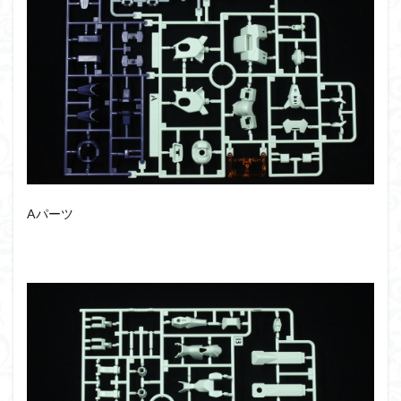
アーマード・コア
ウマ娘
ウルズハント
ウルトラマン
ウルトラマンZ
エクスプローリングラボネイチャー
エルガイム
エンドオブヒーローズ
エヴァ
エヴァンゲリオン
オリジン
オルフェンズ
オーガス
ガオガイガー
ガンダム
ガンダムSEED
ガンダムW
ガンダムアーティファクト
ガンダムＳＥＥＤ
ガンプラ
ガンプラレビュー
Aパーツ
ガンｘソード
ガールガンレディ
キングヘイロー
クウガ
ククルスドアン
クロスシルエット
グッドスマイルカンパニー
グランゾート
ゲッター
ゲッターアーク
ゲート処理
ゲート処理追加
コトブキヤ
コピック塗装
コラボ
コードビースト
ゴジラ
ゴーダンナー
サムネ
サムライトルーパー
サンプル
ザク陣営