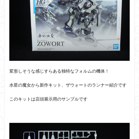
PUIPUI
Re incarnation
Reincarnation
RG
SD
SDCS
SDEX
SDW
SDWヒーローズ
SDガンダム
SDクロスシルエット
SDワールドヒーローズ
SEED
SEEDFREEDOM
show up
Supreme
ULTIMAGEAR
ULTRAMAN SUIT
Urdr-Hunt
wave
YOASOBI
くらくらの挑戦状2021
くらくらコンペ
くらくらプラモアイギス
くらくらプラモコンペ
変形しそうな感じすらある独特なフォルムの機体！
くらくら・オブザデッドコンペ
水星の魔女から新作キット、ザウォートのランナー紹介です
くらくら・オブザデッドプラモコンペ
くらくら創彩少女庭園コンペ
このキットは店頭展示用のサンプルです
くらくら塗装初めセット2022
アイドルマスター
アイドルマスターシャイニーカラーズ
アイマス
アギト
アスカ
アリスギア・アイギス
アリス・ギア・アイギス
アーマードコア