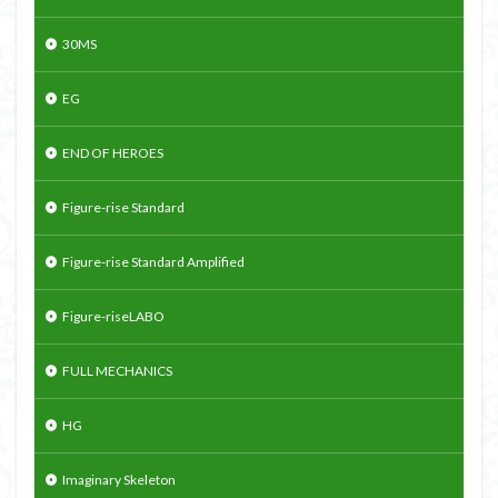
30MS
EG
END OF HEROES
Figure-rise Standard
Figure-rise Standard Amplified
Figure-riseLABO
FULL MECHANICS
HG
Imaginary Skeleton