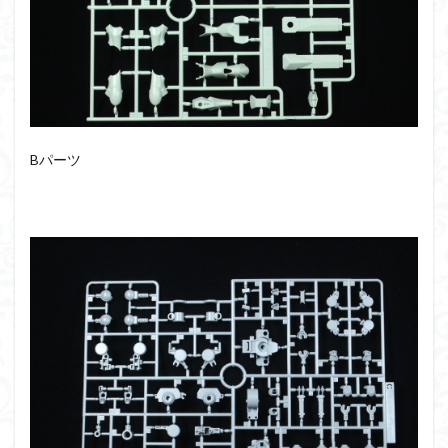
シタデル
シタデルカラー
シャニマス
シンエヴァンゲリオン
シンデュアリティ
シン・エヴァンゲリオン劇場版
ジム陣営
ジークアクス
スクウェア・エニックス
スターウォーズ
ストラクチャーアーツ
スパロボ
スパロボＯＧ
スミ入れ
スーパーロボット大戦
Bパーツ
スーパーロボット大戦OG
セブンイレブン
ゼノギアス
ゾンビノイド
ダイスdeシタデル
ダメージ表現
チトセリウム
ティタノマキア
ディアゴスティーニ
デジモン
ドラゴンボール
ドラゴンボールZ
ナイチンゲール
ナデシコ
ハイパークロームAg
バトローグ
バンダイ
パトレイバー
パーツ紹介
ビルドメタバース
ファフナー
フィギュア
フィギュアライズスタンダード
フィギュアライズ・ラボ