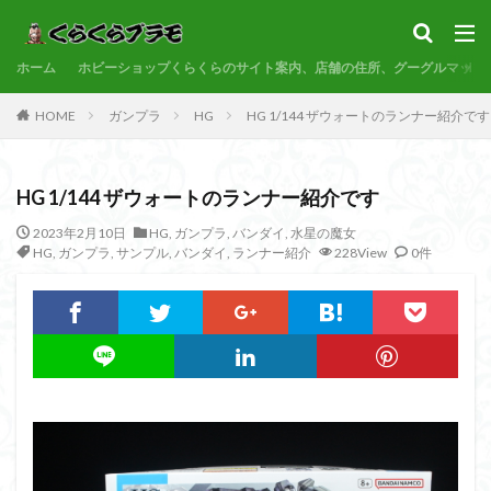
サンプル
素組代行
コトブキヤ
バンダイ
コンペ
ホーム
カテゴリー
ホビーショップくらくらのサイト案内、店舗の住所、グーグルマップ
HOME
ガンプラ
HG
HG 1/144 ザウォートのランナー紹介です
タグ
HG 1/144 ザウォートのランナー紹介です
30MF
30MM
30MP
30MS
86
ACVI
Amplified
Amplified IMGN
BANDAI
2023年2月10日
HG
,
ガンプラ
,
バンダイ
,
水星の魔女
HG
,
ガンプラ
,
サンプル
,
バンダイ
,
ランナー紹介
228View
0件
BB戦士
CS
EG
END OF HEROES
EXスタンダード
FA:G
Fate
Figure-rise Standard
Figure-rise Standard Amplified
Figure-riseLABO
FULL MECHANICS
GQuuuuuuX
HG
HGCE
HGUC
Imaginary Skeleton
MG
MGEX
MGSD
MODEROID
MSD
Netflix
PG
PLAMATEA
PLAMAX
PLUM