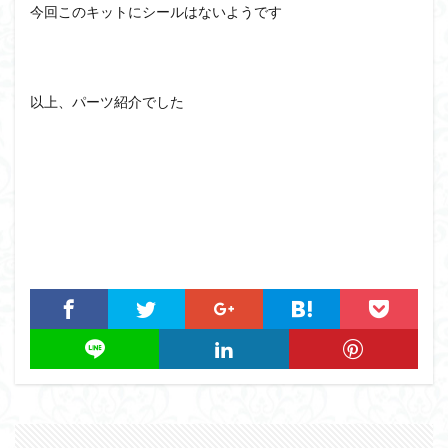
今回このキットにシールはないようです
組み立て依頼
組立代行
組立依頼
蒼穹のファフナー
装甲娘
輝羅鋼
途中経過
遊戯王
遊模
配信特別企画
以上、パーツ紹介でした
鉄血のオルフェンズ
閃光のハサウェイ
食玩
鬼滅の刃
魔神創造伝ワタル
魔神英雄伝ワタル
魔装機神
龍神丸
龍騎
ＨＧ
ＭＧ
ＲＧ
ＳＲＷ
検索