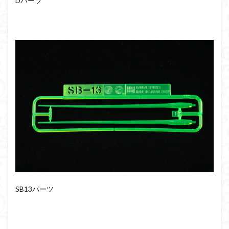
Dパーツ
仮面ライダードライブ
仮面ライダーブレイド
侵略ロボ
倉持ｷｮｰﾘｭｰ
元祖SD
全塗装
内容紹介
勇者王
化石
塗装
塗装組立キット
境界戦機
展示
平成ザクジム合戦R4
平成ザクジム合戦くらくら
平成ザクジム合戦くらくらR
平成ザクジム合戦くらくらR3
平成ザクジム合戦くらくらR4
平成ザクジム合戦くらくらR6
平成ザクジム合戦くらくらR7
楽園追放
横浜ガンダム
橘猫工業
機動動姫
水星の魔女
筆塗
筆塗り
簡単フィニッシュ
素組
SB13パーツ
素組レビュー
素組代行
素組代行キット一覧
素組代行サービス
素組依頼
素組画像
素組紹介
組み立てました
組み立て代行