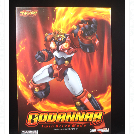
PUIPUI
Re incarnation
Reincarnation
RG
SD
SDCS
SDEX
SDW
SDWヒーローズ
SDガンダム
SDクロスシルエット
SDワールドヒーローズ
SEED
SEEDFREEDOM
show up
Supreme
ULTIMAGEAR
ULTRAMAN SUIT
Urdr-Hunt
wave
YOASOBI
くらくらの挑戦状2021
くらくらコンペ
くらくらプラモアイギス
くらくらプラモコンペ
くらくら・オブザデッドコンペ
くらくら・オブザデッドプラモコンペ
くらくら創彩少女庭園コンペ
くらくら塗装初めセット2022
アイドルマスター
アイドルマスターシャイニーカラーズ
アイマス
アギト
アスカ
アリスギア・アイギス
アリス・ギア・アイギス
アーマードコア