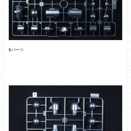
フォーゼ
フルメカニクス
フル塗装
フレームアームズ・ガール
フレームミュージック・ガール
ブレンパワード
プラノサウルス
プラフィア
プラモ
プラモデル
プラモ紹介
プレミアムバンダイ
ヘキサギア
ベルセルク
ホビーショップくらくら
Bパーツ
ボトムズ
ポケモン
マクロス
マクロスF
マクロスΔ
マクロスデルタ
マクロスプラス
マクロス７
マジンガーZ
マックスファクトリー
ムーミンハウス
メガミデバイス
メッキ風塗装
モデロイド
モルカー
ヤマト
ヤマトよ永遠に REBEL3199
ランナー
ランナー紹介
レビュー
ワタル
ワンピース
ヱヴァンゲリヲン
一番くじ
三国創傑伝
仮面ライダー
仮面ライダーアギト