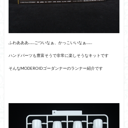
アーマード・コア
ウマ娘
ウルズハント
ウルトラマン
ウルトラマンZ
エクスプローリングラボネイチャー
エルガイム
エンドオブヒーローズ
エヴァ
エヴァンゲリオン
オリジン
オルフェンズ
オーガス
ふわあああ……ごついなぁ、かっこいいなぁ……
ガオガイガー
ガンダム
ガンダムSEED
ガンダムW
ガンダムアーティファクト
ハンドパーツも豊富そうで非常に楽しそうなキットです
ガンダムＳＥＥＤ
ガンプラ
ガンプラレビュー
そんなMODEROIDゴーダンナーのランナー紹介です
ガンｘソード
ガールガンレディ
キングヘイロー
クウガ
ククルスドアン
クロスシルエット
グッドスマイルカンパニー
グランゾート
ゲッター
ゲッターアーク
ゲート処理
ゲート処理追加
コトブキヤ
コピック塗装
コラボ
コードビースト
ゴジラ
ゴーダンナー
サムネ
サムライトルーパー
サンプル
ザク陣営