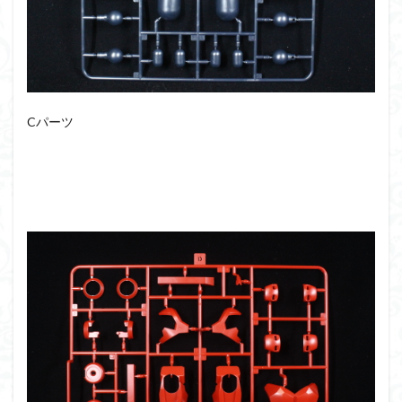
仮面ライダードライブ
仮面ライダーブレイド
侵略ロボ
倉持ｷｮｰﾘｭｰ
元祖SD
全塗装
内容紹介
勇者王
化石
塗装
塗装組立キット
境界戦機
展示
平成ザクジム合戦R4
平成ザクジム合戦くらくら
Cパーツ
平成ザクジム合戦くらくらR
平成ザクジム合戦くらくらR3
平成ザクジム合戦くらくらR4
平成ザクジム合戦くらくらR6
平成ザクジム合戦くらくらR7
楽園追放
横浜ガンダム
橘猫工業
機動動姫
水星の魔女
筆塗
筆塗り
簡単フィニッシュ
素組
素組レビュー
素組代行
素組代行キット一覧
素組代行サービス
素組依頼
素組画像
素組紹介
組み立てました
組み立て代行