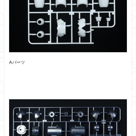
シタデル
シタデルカラー
シャニマス
シンエヴァンゲリオン
シンデュアリティ
シン・エヴァンゲリオン劇場版
ジム陣営
ジークアクス
スクウェア・エニックス
スターウォーズ
ストラクチャーアーツ
スパロボ
スパロボＯＧ
スミ入れ
スーパーロボット大戦
スーパーロボット大戦OG
セブンイレブン
Aパーツ
ゼノギアス
ゾンビノイド
ダイスdeシタデル
ダメージ表現
チトセリウム
ティタノマキア
ディアゴスティーニ
デジモン
ドラゴンボール
ドラゴンボールZ
ナイチンゲール
ナデシコ
ハイパークロームAg
バトローグ
バンダイ
パトレイバー
パーツ紹介
ビルドメタバース
ファフナー
フィギュア
フィギュアライズスタンダード
フィギュアライズ・ラボ