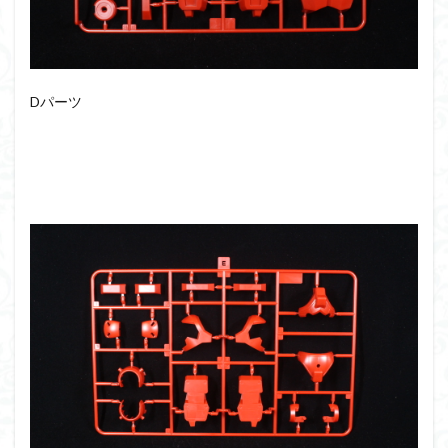
組み立て依頼
組立代行
組立依頼
蒼穹のファフナー
装甲娘
輝羅鋼
途中経過
遊戯王
遊模
配信特別企画
Dパーツ
鉄血のオルフェンズ
閃光のハサウェイ
食玩
鬼滅の刃
魔神創造伝ワタル
魔神英雄伝ワタル
魔装機神
龍神丸
龍騎
ＨＧ
ＭＧ
ＲＧ
ＳＲＷ
検索