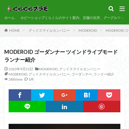
サンプル
素組代行
コトブキヤ
バンダイ
コンペ
ホーム
カテゴリー
ホビーショップくらくらのサイト案内、店舗の住所、グーグルマップ
HOME
グッドスマイルカンパニー
MODEROID
MODEROI
タグ
MODEROID ゴーダンナー ツインドライブモード
30MF
30MM
30MP
30MS
86
ランナー紹介
ACVI
Amplified
Amplified IMGN
BANDAI
2023年9月21日
MODEROID
,
グッドスマイルカンパニー
BB戦士
CS
EG
END OF HEROES
MODEROID
,
グッドスマイルカンパニー
,
ゴーダンナー
,
ランナー紹介
EXスタンダード
FA:G
Fate
288View
1件
Figure-rise Standard
Figure-rise Standard Amplified
Figure-riseLABO
FULL MECHANICS
GQuuuuuuX
HG
HGCE
HGUC
Imaginary Skeleton
MG
MGEX
MGSD
MODEROID
MSD
Netflix
PG
PLAMATEA
PLAMAX
PLUM