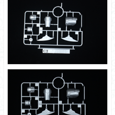
仮面ライダードライブ
仮面ライダーブレイド
侵略ロボ
倉持ｷｮｰﾘｭｰ
元祖SD
全塗装
内容紹介
勇者王
化石
塗装
塗装組立キット
境界戦機
展示
平成ザクジム合戦R4
平成ザクジム合戦くらくら
平成ザクジム合戦くらくらR
平成ザクジム合戦くらくらR3
平成ザクジム合戦くらくらR4
平成ザクジム合戦くらくらR6
平成ザクジム合戦くらくらR7
楽園追放
横浜ガンダム
橘猫工業
機動動姫
水星の魔女
筆塗
筆塗り
簡単フィニッシュ
素組
素組レビュー
素組代行
素組代行キット一覧
素組代行サービス
素組依頼
素組画像
素組紹介
組み立てました
組み立て代行