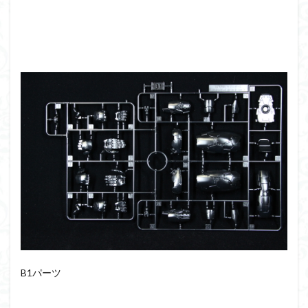
シタデル
シタデルカラー
シャニマス
シンエヴァンゲリオン
シンデュアリティ
シン・エヴァンゲリオン劇場版
ジム陣営
ジークアクス
スクウェア・エニックス
スターウォーズ
ストラクチャーアーツ
スパロボ
スパロボＯＧ
スミ入れ
スーパーロボット大戦
スーパーロボット大戦OG
セブンイレブン
ゼノギアス
ゾンビノイド
ダイスdeシタデル
ダメージ表現
チトセリウム
ティタノマキア
ディアゴスティーニ
デジモン
ドラゴンボール
ドラゴンボールZ
ナイチンゲール
ナデシコ
ハイパークロームAg
バトローグ
バンダイ
パトレイバー
パーツ紹介
ビルドメタバース
B1パーツ
ファフナー
フィギュア
フィギュアライズスタンダード
フィギュアライズ・ラボ