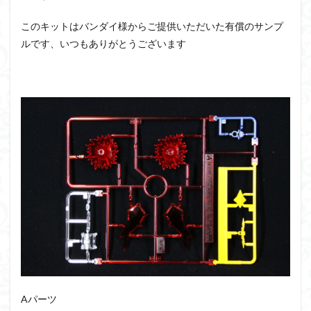
アーマード・コア
ウマ娘
ウルズハント
ウルトラマン
ウルトラマンZ
このキットはバンダイ様からご提供いただいた有償のサンプ
ルです、いつもありがとうございます
エクスプローリングラボネイチャー
エルガイム
エンドオブヒーローズ
エヴァ
エヴァンゲリオン
オリジン
オルフェンズ
オーガス
ガオガイガー
ガンダム
ガンダムSEED
ガンダムW
ガンダムアーティファクト
ガンダムＳＥＥＤ
ガンプラ
ガンプラレビュー
ガンｘソード
ガールガンレディ
キングヘイロー
クウガ
ククルスドアン
クロスシルエット
グッドスマイルカンパニー
グランゾート
ゲッター
ゲッターアーク
ゲート処理
ゲート処理追加
コトブキヤ
コピック塗装
コラボ
コードビースト
ゴジラ
ゴーダンナー
サムネ
サムライトルーパー
サンプル
ザク陣営
Aパーツ