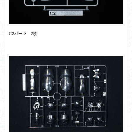
組み立て依頼
組立代行
組立依頼
蒼穹のファフナー
装甲娘
輝羅鋼
途中経過
遊戯王
遊模
配信特別企画
鉄血のオルフェンズ
閃光のハサウェイ
食玩
C2パーツ 2枚
鬼滅の刃
魔神創造伝ワタル
魔神英雄伝ワタル
魔装機神
龍神丸
龍騎
ＨＧ
ＭＧ
ＲＧ
ＳＲＷ
検索