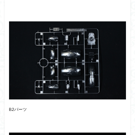
フォーゼ
フルメカニクス
フル塗装
フレームアームズ・ガール
フレームミュージック・ガール
ブレンパワード
プラノサウルス
プラフィア
プラモ
プラモデル
プラモ紹介
プレミアムバンダイ
ヘキサギア
ベルセルク
ホビーショップくらくら
ボトムズ
ポケモン
マクロス
マクロスF
マクロスΔ
マクロスデルタ
マクロスプラス
マクロス７
マジンガーZ
マックスファクトリー
ムーミンハウス
メガミデバイス
メッキ風塗装
モデロイド
モルカー
ヤマト
ヤマトよ永遠に REBEL3199
ランナー
B2パーツ
ランナー紹介
レビュー
ワタル
ワンピース
ヱヴァンゲリヲン
一番くじ
三国創傑伝
仮面ライダー
仮面ライダーアギト