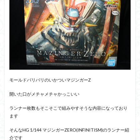
PUIPUI
Re incarnation
Reincarnation
RG
SD
SDCS
SDEX
SDW
SDWヒーローズ
SDガンダム
SDクロスシルエット
SDワールドヒーローズ
SEED
SEEDFREEDOM
show up
Supreme
ULTIMAGEAR
ULTRAMAN SUIT
Urdr-Hunt
wave
YOASOBI
くらくらの挑戦状2021
くらくらコンペ
くらくらプラモアイギス
くらくらプラモコンペ
くらくら・オブザデッドコンペ
モールドバリバリのいかついマジンガーZ
くらくら・オブザデッドプラモコンペ
開いた口がメチャメチャかっこいい
くらくら創彩少女庭園コンペ
くらくら塗装初めセット2022
アイドルマスター
ランナー枚数もそこそこで組みやすそうな内容になっており
アイドルマスターシャイニーカラーズ
アイマス
ます
アギト
アスカ
アリスギア・アイギス
そんなHG 1/144 マジンガーZERO(INFINITISM)のランナー紹
アリス・ギア・アイギス
アーマードコア
介です