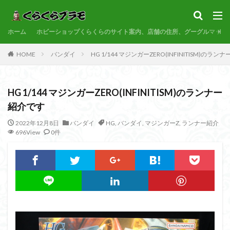
サンプル
素組代行
コトブキヤ
バンダイ
コンペ
ホーム
カテゴリー
ホビーショップくらくらのサイト案内、店舗の住所、グーグルマップ
HOME
バンダイ
HG 1/144 マジンガーZERO(INFINITISM)のラ
タグ
HG 1/144 マジンガーZERO(INFINITISM)のランナー
30MF
30MM
30MP
30MS
86
紹介です
ACVI
Amplified
Amplified IMGN
BANDAI
2022年12月8日
バンダイ
HG
,
バンダイ
,
マジンガーZ
,
ランナー紹介
BB戦士
CS
EG
END OF HEROES
696View
0件
EXスタンダード
FA:G
Fate
Figure-rise Standard
Figure-rise Standard Amplified
Figure-riseLABO
FULL MECHANICS
GQuuuuuuX
HG
HGCE
HGUC
Imaginary Skeleton
MG
MGEX
MGSD
MODEROID
MSD
Netflix
PG
PLAMATEA
PLAMAX
PLUM