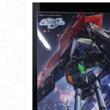
くらくらプラモア
くらくら・オブザ
アイドルマスター
アリスギア・アイ
ウルズハント
エンドオブヒーロ
ガオガイガー
ガンダムＳＥＥＤ
キングヘイロー
グランゾート
コピック塗装
サンプル
ザ
シンデュアリティ
スターウォーズ
スーパーロボット