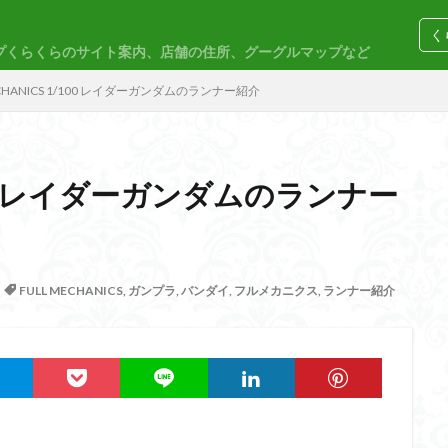
く
プくらくらのサイト案内、店舗の住所、グーグルマップなど
コトブキヤ
バンダイ
コンペ
ECHANICS 1/100 レイダーガンダムのランナー紹介
1/100 レイダーガンダムのランナー
M
30MP
30MS
86
ACVI
Amplified
Amplified IMG
EG
END OF HEROES
EXスタンダード
FA:G
Fate
F
FULL MECHANICS
,
ガンプラ
,
バンダイ
,
フルメカニクス
,
ランナー紹介
rd Amplified
Figure-riseLABO
FULL MECHANICS
GQuuuuuuX
nary Skeleton
MG
MGEX
MGSD
MODEROID
MSD
PLAMAX
PLUM
PUIPUI
Re incarnation
Reincarnation
SDW
SDWヒーローズ
SDガンダム
SDクロスシルエット
ーズ
SEED
SEEDFREEDOM
show up
Supreme
ULTIMA
Urdr-Hunt
wave
YOASOBI
くらくらの挑戦状2021
く