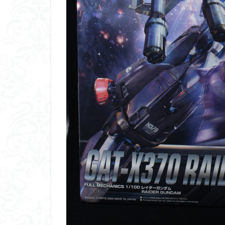
ダイスdeシタデル
ドラゴンボール
バンダイ
パ
フィギュアライズ
フレームアームズ
プラフィア
ホビーショップく
マクロスデルタ
ムーミンハウス
ヤマトよ永遠に REB
ヱヴァンゲリヲン
仮面ライダードラ
内容紹介
勇
平成ザクジム合戦