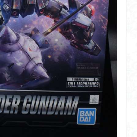
ダメージ表現
チトセリウム
ティタノマキア
ディアゴステ
ドラゴンボールZ
ナイチンゲール
ナデシコ
ハイパークロームA
トレイバー
パーツ紹介
ビルドメタバース
ファフナー
フィギ
スタンダード
フィギュアライズ・ラボ
フォーゼ
フルメカニクス
・ガール
フレームミュージック・ガール
ブレンパワード
プラノサ
プラモ
プラモデル
プラモ紹介
プレミアムバンダイ
ヘキサギ
らくら
ボトムズ
ポケモン
マクロス
マクロスF
マクロ
マクロスプラス
マクロス７
マジンガーZ
マックスファクトリ
メガミデバイス
メッキ風塗装
モデロイド
モルカー
ヤマ
EL3199
ランナー
ランナー紹介
レビュー
ワタル
ワ
一番くじ
三国創傑伝
仮面ライダー
仮面ライダーアギト
イブ
仮面ライダーブレイド
侵略ロボ
倉持ｷｮｰﾘｭｰ
元祖SD
者王
化石
塗装
塗装組立キット
境界戦機
展示
平
くらくら
平成ザクジム合戦くらくらR
平成ザクジム合戦くらくらR3