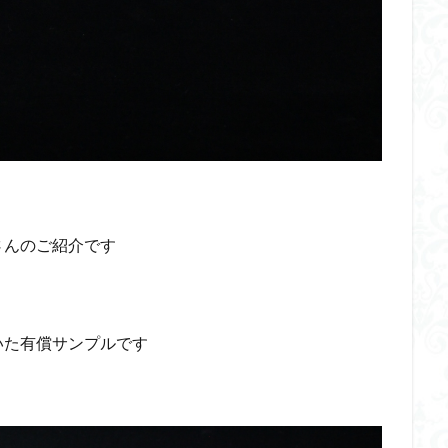
くらくらR4
平成ザクジム合戦くらくらR6
平成ザクジム合戦くらくらR7
橘猫工業
機動動姫
水星の魔女
筆塗
筆塗り
簡単フィ
素組代行
素組代行キット一覧
素組代行サービス
素組依頼
み立てました
組み立て代行
組み立て依頼
組立代行
組立依頼
装甲娘
輝羅鋼
途中経過
遊戯王
遊模
配信特別企
ズ
閃光のハサウェイ
食玩
鬼滅の刃
魔神創造伝ワタル
神丸
龍騎
ＨＧ
ＭＧ
ＲＧ
ＳＲＷ
検索
さんのご紹介です
いた有償サンプルです