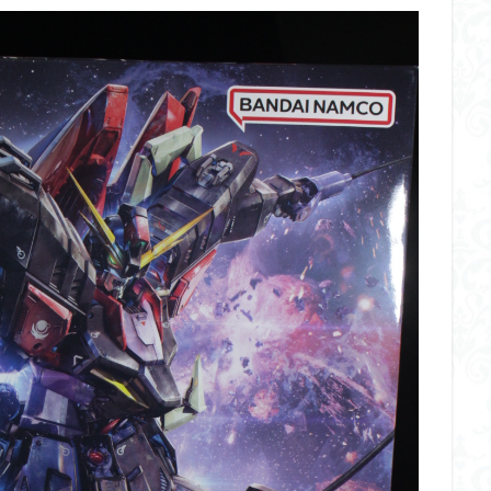
イギス
くらくらプラモコンペ
くらくら・オブザデッドコンペ
デッドプラモコンペ
くらくら創彩少女庭園コンペ
くらくら塗装初めセット
アイドルマスターシャイニーカラーズ
アイマス
アギト
アス
ギス
アリス・ギア・アイギス
アーマードコア
アーマード・コア
ウルトラマン
ウルトラマンZ
エクスプローリングラボネイチャー
ーズ
エヴァ
エヴァンゲリオン
オリジン
オルフェンズ
ガンダム
ガンダムSEED
ガンダムW
ガンダムアーティファクト
ガンプラ
ガンプラレビュー
ガンｘソード
ガールガンレディ
クウガ
ククルスドアン
クロスシルエット
グッドスマイルカン
ゲッター
ゲッターアーク
ゲート処理
ゲート処理追加
コト
コラボ
コードビースト
ゴジラ
ゴーダンナー
サムネ
ク陣営
シタデル
シタデルカラー
シャニマス
シンエヴァンゲ
シン・エヴァンゲリオン劇場版
ジム陣営
ジークアクス
スク
ストラクチャーアーツ
スパロボ
スパロボＯＧ
スミ入れ
大戦
スーパーロボット大戦OG
セブンイレブン
ゼノギアス