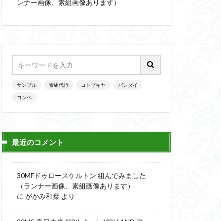
楽園追放
ンナー画像、素組画像あります）
ニッシュ
素組
素組画像
画
魔神英雄伝ワタル
サンプル
素組代行
コトブキヤ
バンダイ
コンペ
最近のコメント
30MFドゥロースケルトン 組んでみました
（ランナー画像、素組画像あります）
に
がかみ和葉
より