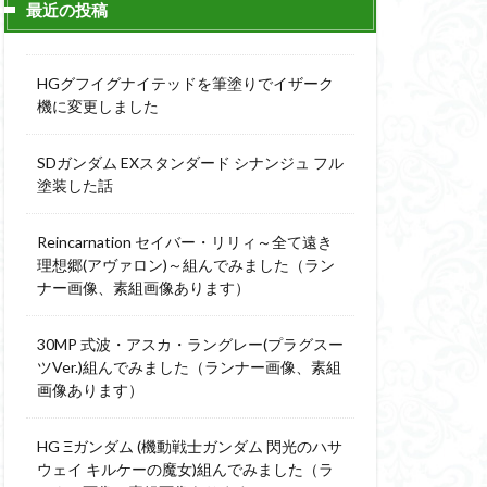
最近の投稿
ィーニ
デジモン
g
バトローグ
HGグフイグナイテッドを筆塗りでイザーク
ュア
機に変更しました
フル塗装
SDガンダム EXスタンダード シナンジュ フル
ウルス
塗装した話
ア
ベルセルク
スΔ
Reincarnation セイバー・リリィ～全て遠き
ー
理想郷(アヴァロン)～組んでみました（ラン
ナー画像、素組画像あります）
ト
ンピース
30MP 式波・アスカ・ラングレー(プラグスー
ツVer.)組んでみました（ランナー画像、素組
画像あります）
全塗装
成ザクジム合戦R4
HG Ξガンダム (機動戦士ガンダム 閃光のハサ
ウェイ キルケーの魔女)組んでみました（ラ