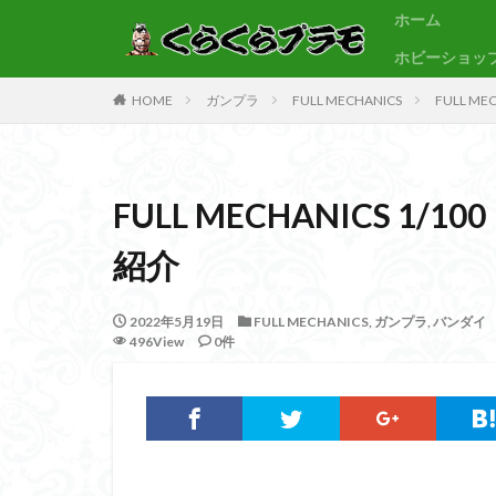
ホーム
ホビーショッ
サンプル
素組代行
HOME
ガンプラ
FULL MECHANICS
FULL M
カテゴリー
FULL MECHANICS 
タグ
紹介
30MF
30M
BB戦士
CS
2022年5月19日
FULL MECHANICS
,
ガンプラ
,
バンダイ
Figure-rise Standa
496View
0件
HGUC
Imagi
PLAMATEA
SDCS
SDEX
SDワールドヒーロ
ULTRAMAN SUIT