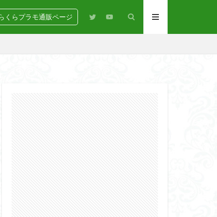
らくらプラモ通販ページ
N
BANDAI
igure-rise Standard
HG
HGCE
Netflix
PG
RG
SD
GEAR
らくらコンペ