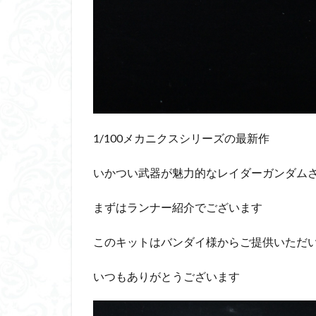
平成ザクジム合戦
横浜ガンダム
素組レビュー
素組紹介
組
蒼穹のファフナー
鉄血のオルフェン
魔装機神
龍
1/100メカニクスシリーズの最新作
いかつい武器が魅力的なレイダーガンダム
まずはランナー紹介でございます
このキットはバンダイ様からご提供いただ
いつもありがとうございます