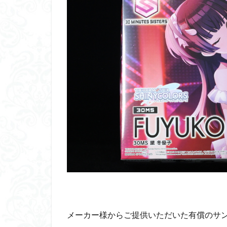
くらくらプラモア
くらくら・オブザ
アイドルマスター
アリスギア・アイ
ウルズハント
エンドオブヒーロ
ガオガイガー
ガンダムＳＥＥＤ
キングヘイロー
グランゾート
コピック塗装
サンプル
ザ
シンデュアリティ
スターウォーズ
メーカー様からご提供いただいた有償のサ
スーパーロボット