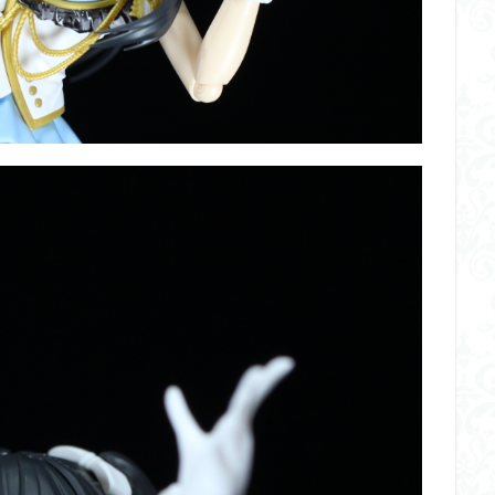
くらくらR4
平成ザクジム合戦くらくらR6
平成ザクジム合戦くらくらR7
橘猫工業
機動動姫
水星の魔女
筆塗
筆塗り
簡単フィ
素組代行
素組代行キット一覧
素組代行サービス
素組依頼
み立てました
組み立て代行
組み立て依頼
組立代行
組立依頼
装甲娘
輝羅鋼
途中経過
遊戯王
遊模
配信特別企
ズ
閃光のハサウェイ
食玩
鬼滅の刃
魔神創造伝ワタル
神丸
龍騎
ＨＧ
ＭＧ
ＲＧ
ＳＲＷ
検索