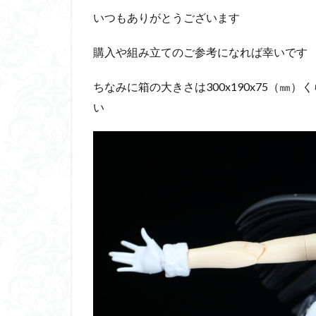
いつもありがとうございます
ダイスdeシタデル
ドラゴンボール
購入や組み立てのご参考になれば幸いです
バンダイ
パ
フィギュアライズ
ちなみに箱の大きさは300x190x75（
い
フレームアームズ
プラフィア
ホビーショップく
マクロスデルタ
ムーミンハウス
ヤマトよ永遠に REB
ヱヴァンゲリヲン
仮面ライダードラ
内容紹介
勇
平成ザクジム合戦