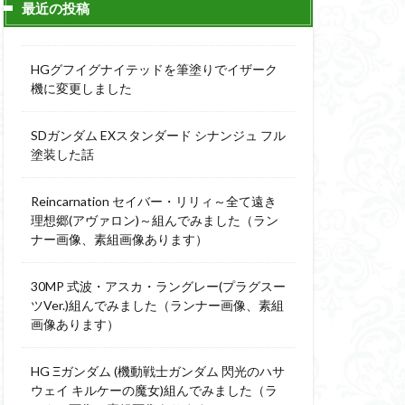
最近の投稿
ィーニ
デジモン
g
バトローグ
HGグフイグナイテッドを筆塗りでイザーク
ュア
機に変更しました
フル塗装
SDガンダム EXスタンダード シナンジュ フル
ウルス
塗装した話
ア
ベルセルク
スΔ
Reincarnation セイバー・リリィ～全て遠き
ー
理想郷(アヴァロン)～組んでみました（ラン
ナー画像、素組画像あります）
ト
ンピース
30MP 式波・アスカ・ラングレー(プラグスー
ツVer.)組んでみました（ランナー画像、素組
画像あります）
全塗装
成ザクジム合戦R4
HG Ξガンダム (機動戦士ガンダム 閃光のハサ
ウェイ キルケーの魔女)組んでみました（ラ