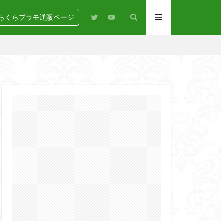
らくらプラモ通販ページ
N
BANDAI
igure-rise Standard
HG
HGCE
Netflix
PG
RG
SD
GEAR
らくらコンペ