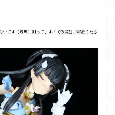
ダメージ表現
チトセリウム
ティタノマキア
ディアゴステ
ドラゴンボールZ
ナイチンゲール
ナデシコ
ハイパークロームA
トレイバー
パーツ紹介
ビルドメタバース
ファフナー
フィギ
スタンダード
フィギュアライズ・ラボ
フォーゼ
フルメカニクス
㎜）くらいです（適当に測ってますので誤差はご容赦くださ
・ガール
フレームミュージック・ガール
ブレンパワード
プラノサ
プラモ
プラモデル
プラモ紹介
プレミアムバンダイ
ヘキサギ
らくら
ボトムズ
ポケモン
マクロス
マクロスF
マクロ
マクロスプラス
マクロス７
マジンガーZ
マックスファクトリ
メガミデバイス
メッキ風塗装
モデロイド
モルカー
ヤマ
EL3199
ランナー
ランナー紹介
レビュー
ワタル
ワ
一番くじ
三国創傑伝
仮面ライダー
仮面ライダーアギト
イブ
仮面ライダーブレイド
侵略ロボ
倉持ｷｮｰﾘｭｰ
元祖SD
者王
化石
塗装
塗装組立キット
境界戦機
展示
平
くらくら
平成ザクジム合戦くらくらR
平成ザクジム合戦くらくらR3