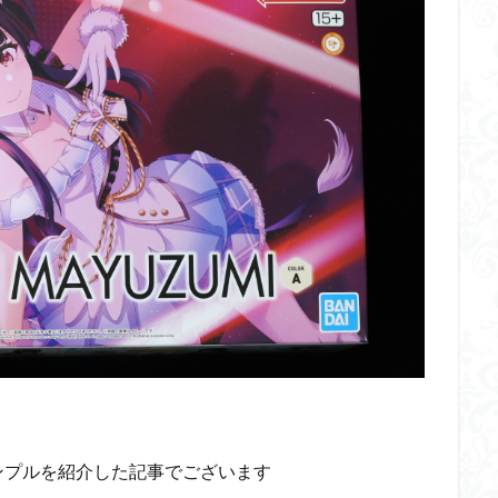
イギス
くらくらプラモコンペ
くらくら・オブザデッドコンペ
デッドプラモコンペ
くらくら創彩少女庭園コンペ
くらくら塗装初めセット
アイドルマスターシャイニーカラーズ
アイマス
アギト
アス
ギス
アリス・ギア・アイギス
アーマードコア
アーマード・コア
ウルトラマン
ウルトラマンZ
エクスプローリングラボネイチャー
ーズ
エヴァ
エヴァンゲリオン
オリジン
オルフェンズ
ガンダム
ガンダムSEED
ガンダムW
ガンダムアーティファクト
ガンプラ
ガンプラレビュー
ガンｘソード
ガールガンレディ
クウガ
ククルスドアン
クロスシルエット
グッドスマイルカン
ゲッター
ゲッターアーク
ゲート処理
ゲート処理追加
コト
コラボ
コードビースト
ゴジラ
ゴーダンナー
サムネ
ク陣営
シタデル
シタデルカラー
シャニマス
シンエヴァンゲ
シン・エヴァンゲリオン劇場版
ジム陣営
ジークアクス
スク
ストラクチャーアーツ
スパロボ
スパロボＯＧ
スミ入れ
ンプルを紹介した記事でございます
大戦
スーパーロボット大戦OG
セブンイレブン
ゼノギアス