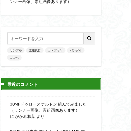
楽園追放
ンナー画像、素組画像あります）
ニッシュ
素組
素組画像
画
魔神英雄伝ワタル
サンプル
素組代行
コトブキヤ
バンダイ
コンペ
最近のコメント
30MFドゥロースケルトン 組んでみました
（ランナー画像、素組画像あります）
に
がかみ和葉
より