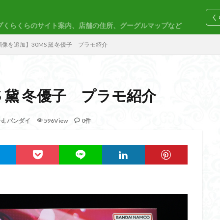
く
プくらくらのサイト案内、店舗の住所、グーグルマップなど
コトブキヤ
バンダイ
コンペ
像を追加】30MS 黛 冬優子 プラモ紹介
 黛 冬優子 プラモ紹介
M
30MP
30MS
86
ACVI
Amplified
Amplified IMG
rd
,
バンダイ
596View
0件
EG
END OF HEROES
EXスタンダード
FA:G
Fate
F
rd Amplified
Figure-riseLABO
FULL MECHANICS
GQuuuuuuX
nary Skeleton
MG
MGEX
MGSD
MODEROID
MSD
PLAMAX
PLUM
PUIPUI
Re incarnation
Reincarnation
SDW
SDWヒーローズ
SDガンダム
SDクロスシルエット
ーズ
SEED
SEEDFREEDOM
show up
Supreme
ULTIMA
Urdr-Hunt
wave
YOASOBI
くらくらの挑戦状2021
く