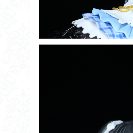
平成ザクジム合戦
横浜ガンダム
素組レビュー
素組紹介
組
蒼穹のファフナー
鉄血のオルフェン
魔装機神
龍