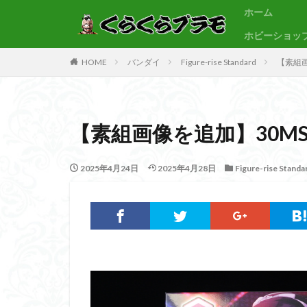
ホーム
ホビーショッ
サンプル
素組代行
HOME
バンダイ
Figure-rise Standard
【素組画
カテゴリー
【素組画像を追加】30MS
タグ
30MF
30M
2025年4月24日
2025年4月28日
Figure-rise Standa
BB戦士
CS
Figure-rise Standa
HGUC
Imagi
PLAMATEA
SDCS
SDEX
SDワールドヒーロ
ULTRAMAN SUIT