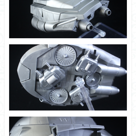
仮面ライダードライブ
仮面ライダーブレイド
侵略ロボ
倉持ｷｮｰﾘｭｰ
元祖SD
全塗装
内容紹介
勇者王
化石
塗装
塗装組立キット
境界戦機
展示
平成ザクジム合戦R4
平成ザクジム合戦くらくら
平成ザクジム合戦くらくらR
平成ザクジム合戦くらくらR3
平成ザクジム合戦くらくらR4
平成ザクジム合戦くらくらR6
平成ザクジム合戦くらくらR7
楽園追放
横浜ガンダム
橘猫工業
機動動姫
水星の魔女
筆塗
筆塗り
簡単フィニッシュ
素組
素組レビュー
素組代行
素組代行キット一覧
素組代行サービス
素組依頼
素組画像
素組紹介
組み立てました
組み立て代行