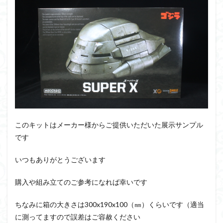
PUIPUI
Re incarnation
Reincarnation
RG
SD
SDCS
SDEX
SDW
SDWヒーローズ
SDガンダム
SDクロスシルエット
SDワールドヒーローズ
SEED
SEEDFREEDOM
show up
Supreme
ULTIMAGEAR
ULTRAMAN SUIT
Urdr-Hunt
wave
YOASOBI
くらくらの挑戦状2021
くらくらコンペ
くらくらプラモアイギス
くらくらプラモコンペ
くらくら・オブザデッドコンペ
このキットはメーカー様からご提供いただいた展示サンプル
くらくら・オブザデッドプラモコンペ
です
くらくら創彩少女庭園コンペ
いつもありがとうございます
くらくら塗装初めセット2022
アイドルマスター
アイドルマスターシャイニーカラーズ
アイマス
購入や組み立てのご参考になれば幸いです
アギト
アスカ
アリスギア・アイギス
ちなみに箱の大きさは300x190x100（㎜）くらいです（適当
アリス・ギア・アイギス
アーマードコア
に測ってますので誤差はご容赦ください