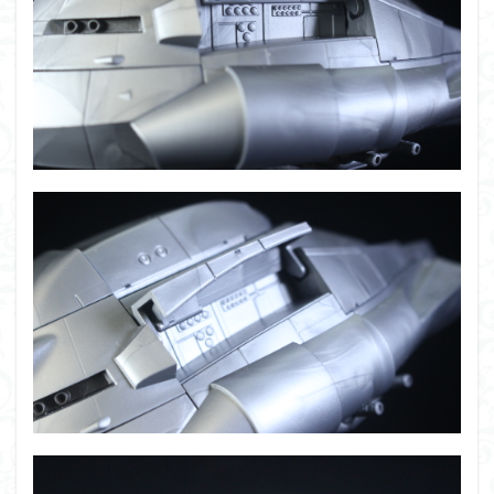
組み立て依頼
組立代行
組立依頼
蒼穹のファフナー
装甲娘
輝羅鋼
途中経過
遊戯王
遊模
配信特別企画
鉄血のオルフェンズ
閃光のハサウェイ
食玩
鬼滅の刃
魔神創造伝ワタル
魔神英雄伝ワタル
魔装機神
龍神丸
龍騎
ＨＧ
ＭＧ
ＲＧ
ＳＲＷ
検索