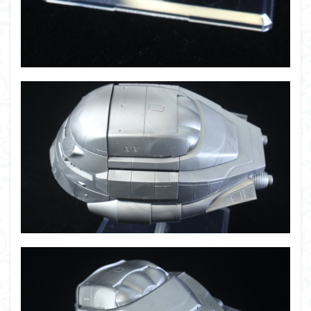
フォーゼ
フルメカニクス
フル塗装
フレームアームズ・ガール
フレームミュージック・ガール
ブレンパワード
プラノサウルス
プラフィア
プラモ
プラモデル
プラモ紹介
プレミアムバンダイ
ヘキサギア
ベルセルク
ホビーショップくらくら
ボトムズ
ポケモン
マクロス
マクロスF
マクロスΔ
マクロスデルタ
マクロスプラス
マクロス７
マジンガーZ
マックスファクトリー
ムーミンハウス
メガミデバイス
メッキ風塗装
モデロイド
モルカー
ヤマト
ヤマトよ永遠に REBEL3199
ランナー
ランナー紹介
レビュー
ワタル
ワンピース
ヱヴァンゲリヲン
一番くじ
三国創傑伝
仮面ライダー
仮面ライダーアギト