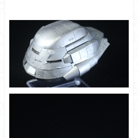
アーマード・コア
ウマ娘
ウルズハント
ウルトラマン
ウルトラマンZ
エクスプローリングラボネイチャー
エルガイム
エンドオブヒーローズ
エヴァ
エヴァンゲリオン
オリジン
オルフェンズ
オーガス
ガオガイガー
ガンダム
ガンダムSEED
ガンダムW
ガンダムアーティファクト
ガンダムＳＥＥＤ
ガンプラ
ガンプラレビュー
ガンｘソード
ガールガンレディ
キングヘイロー
クウガ
ククルスドアン
クロスシルエット
グッドスマイルカンパニー
グランゾート
ゲッター
ゲッターアーク
ゲート処理
ゲート処理追加
コトブキヤ
コピック塗装
コラボ
コードビースト
ゴジラ
ゴーダンナー
サムネ
サムライトルーパー
サンプル
ザク陣営