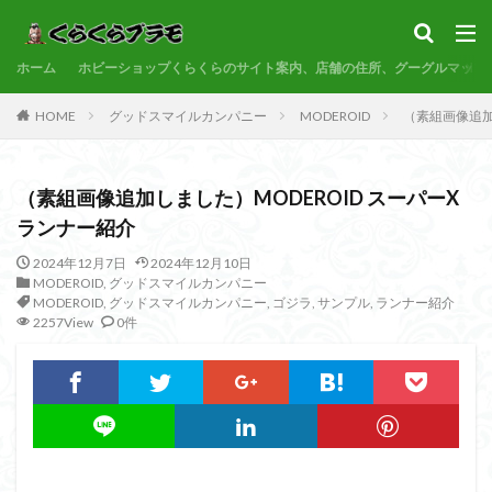
サンプル
素組代行
コトブキヤ
バンダイ
コンペ
ホーム
カテゴリー
ホビーショップくらくらのサイト案内、店舗の住所、グーグルマップ
HOME
グッドスマイルカンパニー
MODEROID
（素組画像追加
タグ
（素組画像追加しました）MODEROID スーパーX
30MF
30MM
30MP
30MS
86
ランナー紹介
ACVI
Amplified
Amplified IMGN
BANDAI
2024年12月7日
2024年12月10日
BB戦士
CS
EG
END OF HEROES
MODEROID
,
グッドスマイルカンパニー
EXスタンダード
FA:G
Fate
MODEROID
,
グッドスマイルカンパニー
,
ゴジラ
,
サンプル
,
ランナー紹介
2257View
0件
Figure-rise Standard
Figure-rise Standard Amplified
Figure-riseLABO
FULL MECHANICS
GQuuuuuuX
HG
HGCE
HGUC
Imaginary Skeleton
MG
MGEX
MGSD
MODEROID
MSD
Netflix
PG
PLAMATEA
PLAMAX
PLUM