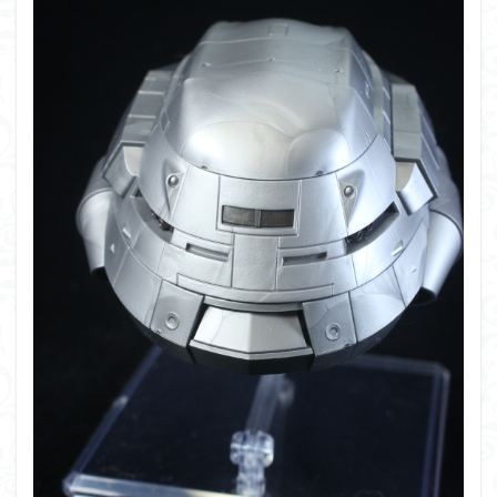
シタデル
シタデルカラー
シャニマス
シンエヴァンゲリオン
シンデュアリティ
シン・エヴァンゲリオン劇場版
ジム陣営
ジークアクス
スクウェア・エニックス
スターウォーズ
ストラクチャーアーツ
スパロボ
スパロボＯＧ
スミ入れ
スーパーロボット大戦
スーパーロボット大戦OG
セブンイレブン
ゼノギアス
ゾンビノイド
ダイスdeシタデル
ダメージ表現
チトセリウム
ティタノマキア
ディアゴスティーニ
デジモン
ドラゴンボール
ドラゴンボールZ
ナイチンゲール
ナデシコ
ハイパークロームAg
バトローグ
バンダイ
パトレイバー
パーツ紹介
ビルドメタバース
ファフナー
フィギュア
フィギュアライズスタンダード
フィギュアライズ・ラボ