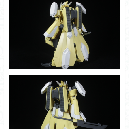
平成ザクジム合戦くらくらR7
楽園追放
横浜ガンダム
機動動姫
水星の魔女
筆塗
筆塗り
簡単フィニ
素組レビュー
素組代行
素組代行キット一覧
素組代
素組依頼
素組画像
素組紹介
組み立てました
組み立て依頼
組立代行
組立依頼
蒼穹のファフナー
輝羅鋼
途中経過
遊戯王
遊模
配信特別企画
鉄血のオルフェンズ
閃光のハサウェイ
食玩
鬼滅の
魔神創造伝ワタル
魔神英雄伝ワタル
魔装機神
龍神
ＨＧ
ＭＧ
ＲＧ
ＳＲＷ
検索