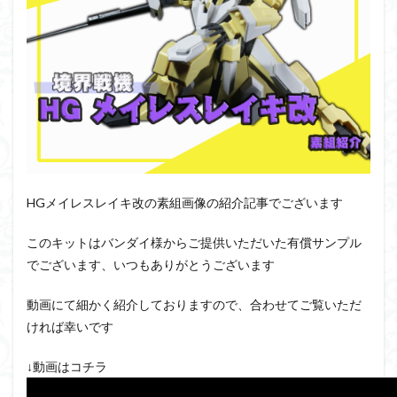
SDワールドヒーローズ
SEED
SEEDFREEDOM
show u
Supreme
ULTIMAGEAR
ULTRAMAN SUIT
Urdr-Hunt
YOASOBI
くらくらの挑戦状2021
くらくらコンペ
くらくらプラモアイギス
くらくらプラモコンペ
くらくら・オブザデッドコンペ
くらくら・オブザデッドプラモ
くらくら創彩少女庭園コンペ
くらくら塗装初めセット2022
アイドルマスター
アイドルマスターシャイニーカラーズ
アギト
アスカ
アリスギア・アイギス
アリス・ギア
HGメイレスレイキ改の素組画像の紹介記事でございます
アーマードコア
アーマード・コア
ウマ娘
ウルズハ
このキットはバンダイ様からご提供いただいた有償サンプル
ウルトラマン
ウルトラマンZ
エクスプローリングラボネイ
でございます、いつもありがとうございます
エルガイム
エンドオブヒーローズ
エヴァ
エヴァン
オリジン
オルフェンズ
オーガス
ガオガイガー
動画にて細かく紹介しておりますので、合わせてご覧いただ
ガンダムSEED
ガンダムW
ガンダムアーティファクト
ければ幸いです
ガンダムＳＥＥＤ
ガンプラ
ガンプラレビュー
ガン
↓動画はコチラ
ガールガンレディ
キングヘイロー
クウガ
ククルス