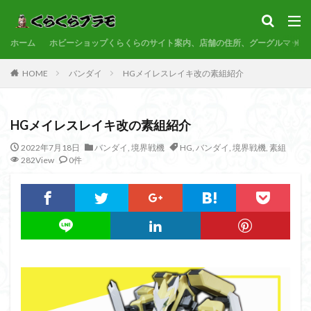
サンプル
素組代行
コトブキヤ
バンダイ
コンペ
ホーム
カテゴリー
ホビーショップくらくらのサイト案内、店舗の住所、グーグルマップ
HOME
バンダイ
HGメイレスレイキ改の素組紹介
タグ
HGメイレスレイキ改の素組紹介
30MF
30MM
30MP
30MS
86
ACVI
Amplified IMGN
BANDAI
BB戦士
CS
EG
2022年7月18日
バンダイ
,
境界戦機
HG
,
バンダイ
,
境界戦機
,
素組
282View
0件
EXスタンダード
FA:G
Fate
Figure-rise Standard
Figure-rise Standard Amplified
Figure-riseLABO
FULL ME
GQuuuuuuX
HG
HGCE
HGUC
Imaginary Skel
MGEX
MGSD
MODEROID
MSD
Netflix
P
PLAMATEA
PLAMAX
PLUM
PUIPUI
Re incarna
Reincarnation
RG
SD
SDCS
SDEX
SDW
SDWヒーローズ
SDガンダム
SDクロスシルエット