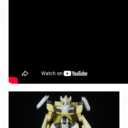
クロスシルエット
グッドスマイルカンパニー
グランゾー
ゲッターアーク
ゲート処理
ゲート処理追加
コトブ
コピック塗装
コラボ
コードビースト
ゴジラ
サムネ
サムライトルーパー
サンプル
ザク陣営
シタデルカラー
シャニマス
シンエヴァンゲリオン
シン・エヴァンゲリオン劇場版
ジム陣営
ジークアクス
スクウェア・エニックス
スターウォーズ
ストラクチャー
スパロボ
スパロボＯＧ
スミ入れ
スーパーロボット
スーパーロボット大戦OG
セブンイレブン
ゼノギアス
ダイスdeシタデル
ダメージ表現
チトセリウム
ティ
ディアゴスティーニ
デジモン
ドラゴンボール
ドラ
ナイチンゲール
ナデシコ
ハイパークロームAg
バト
バンダイ
パトレイバー
パーツ紹介
ビルドメタバー
ファフナー
フィギュア
フィギュアライズスタンダード
フィギュアライズ・ラボ
フォーゼ
フルメカニクス