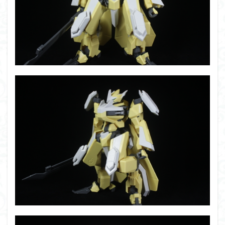
フレームアームズ・ガール
フレームミュージック・ガール
プラノサウルス
プラフィア
プラモ
プラモデル
プレミアムバンダイ
ヘキサギア
ベルセルク
ホビー
ボトムズ
ポケモン
マクロス
マクロスF
マクロ
マクロスデルタ
マクロスプラス
マクロス７
マジンガ
マックスファクトリー
ムーミンハウス
メガミデバイス
モデロイド
モルカー
ヤマト
ヤマトよ永遠に REBEL3
ランナー
ランナー紹介
レビュー
ワタル
ワン
ヱヴァンゲリヲン
一番くじ
三国創傑伝
仮面ライダ
仮面ライダーアギト
仮面ライダードライブ
仮面ライダー
侵略ロボ
倉持ｷｮｰﾘｭｰ
元祖SD
全塗装
内容紹介
化石
塗装
塗装組立キット
境界戦機
展示
平成ザクジム合戦R4
平成ザクジム合戦くらくら
平成ザクジム合戦くらくらR
平成ザクジム合戦くらくらR3
平成ザクジム合戦くらくらR4
平成ザクジム合戦くらくらR6