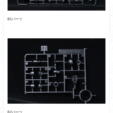
フォーゼ
フルメカニクス
フル塗装
フレームアームズ・ガール
フレームミュージック・ガール
ブレンパワード
B1パーツ
プラノサウルス
プラフィア
プラモ
プラモデル
プラモ紹介
プレミアムバンダイ
ヘキサギア
ベルセルク
ホビーショップくらくら
ボトムズ
ポケモン
マクロス
マクロスF
マクロスΔ
マクロスデルタ
マクロスプラス
マクロス７
マジンガーZ
マックスファクトリー
ムーミンハウス
メガミデバイス
メッキ風塗装
モデロイド
モルカー
ヤマト
ヤマトよ永遠に REBEL3199
ランナー
ランナー紹介
レビュー
ワタル
ワンピース
ヱヴァンゲリヲン
一番くじ
三国創傑伝
仮面ライダー
仮面ライダーアギト
B2パーツ