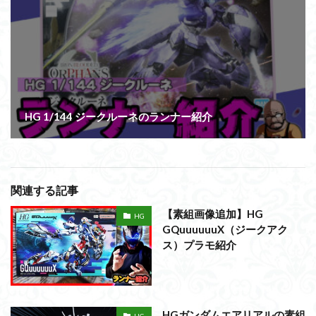
HG 1/144 ジークルーネのランナー紹介
関連する記事
【素組画像追加】HG
HG
GQuuuuuuX（ジークアク
ス）プラモ紹介
HGガンダムエアリアルの素組