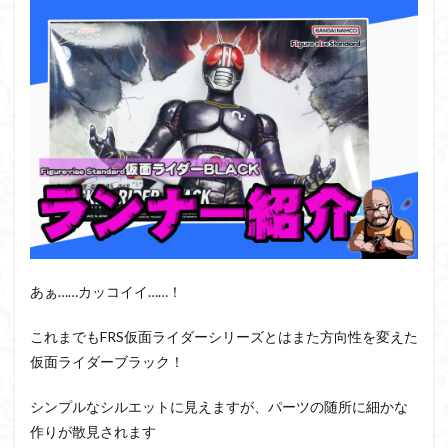
PUIPUI
Re incarnation
Reincarnation
RG
SD
SDCS
SDEX
SDW
SDWヒーローズ
SDガンダム
SDクロスシルエット
SDワールドヒーローズ
SEED
SEEDFREEDOM
show up
Supreme
ULTIMAGEAR
ULTRAMAN SUIT
Urdr-Hunt
wave
YOASOBI
くらくらの挑戦状2021
くらくらコンペ
くらくらプラモアイギス
くらくらプラモコンペ
くらくら・オブザデッドコンペ
くらくら・オブザデッドプラモコンペ
あぁ……カッコイイ……！
くらくら創彩少女庭園コンペ
くらくら塗装初めセット2022
アイドルマスター
これまでもFRS仮面ライダーシリーズとはまた方向性を変えた
仮面ライダーブラック！
アイドルマスターシャイニーカラーズ
アイマス
アギト
アスカ
アリスギア・アイギス
シンプルなシルエットに見えますが、パーツの随所に細かな
アリス・ギア・アイギス
アーマードコア
作りが散見されます