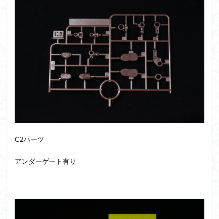
組み立て依頼
組立代行
組立依頼
蒼穹のファフナー
装甲娘
輝羅鋼
途中経過
遊戯王
遊模
配信特別企画
鉄血のオルフェンズ
閃光のハサウェイ
食玩
鬼滅の刃
魔神創造伝ワタル
魔神英雄伝ワタル
魔装機神
龍神丸
龍騎
ＨＧ
ＭＧ
ＲＧ
ＳＲＷ
検索
C2パーツ
アンダーゲート有り