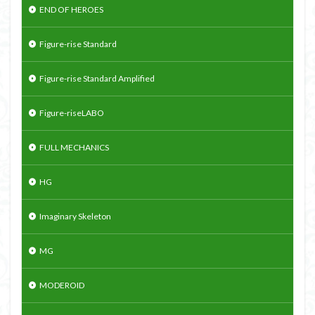
END OF HEROES
Figure-rise Standard
Figure-rise Standard Amplified
Figure-riseLABO
FULL MECHANICS
HG
Imaginary Skeleton
MG
MODEROID