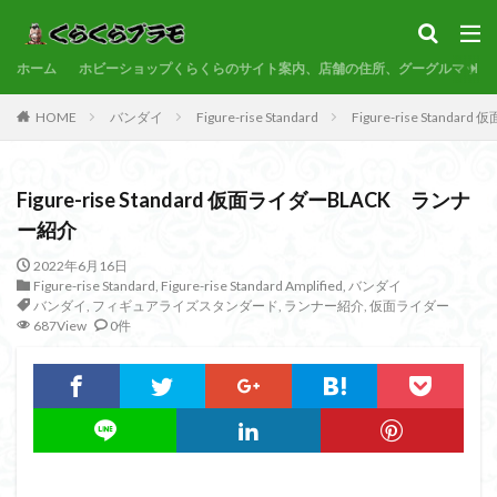
サンプル
素組代行
コトブキヤ
バンダイ
コンペ
ホーム
カテゴリー
ホビーショップくらくらのサイト案内、店舗の住所、グーグルマップ
HOME
バンダイ
Figure-rise Standard
Figure-rise Stan
タグ
Figure-rise Standard 仮面ライダーBLACK ランナ
30MF
30MM
30MP
30MS
86
ー紹介
ACVI
Amplified
Amplified IMGN
BANDAI
2022年6月16日
BB戦士
CS
EG
END OF HEROES
Figure-rise Standard
,
Figure-rise Standard Amplified
,
バンダイ
EXスタンダード
FA:G
Fate
バンダイ
,
フィギュアライズスタンダード
,
ランナー紹介
,
仮面ライダー
687View
0件
Figure-rise Standard
Figure-rise Standard Amplified
Figure-riseLABO
FULL MECHANICS
GQuuuuuuX
HG
HGCE
HGUC
Imaginary Skeleton
MG
MGEX
MGSD
MODEROID
MSD
Netflix
PG
PLAMATEA
PLAMAX
PLUM