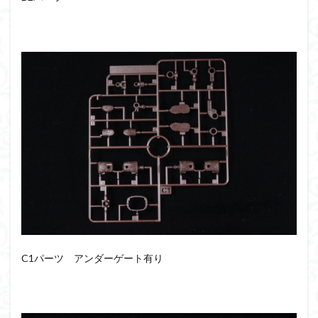
仮面ライダードライブ
仮面ライダーブレイド
侵略ロボ
倉持ｷｮｰﾘｭｰ
元祖SD
全塗装
内容紹介
勇者王
化石
塗装
塗装組立キット
境界戦機
展示
平成ザクジム合戦R4
平成ザクジム合戦くらくら
平成ザクジム合戦くらくらR
平成ザクジム合戦くらくらR3
平成ザクジム合戦くらくらR4
平成ザクジム合戦くらくらR6
平成ザクジム合戦くらくらR7
楽園追放
横浜ガンダム
橘猫工業
機動動姫
水星の魔女
筆塗
筆塗り
簡単フィニッシュ
素組
C1パーツ アンダーゲート有り
素組レビュー
素組代行
素組代行キット一覧
素組代行サービス
素組依頼
素組画像
素組紹介
組み立てました
組み立て代行