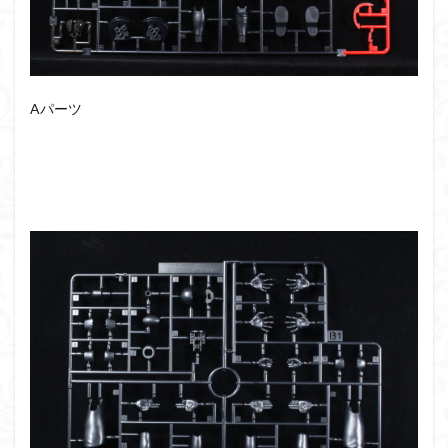
シタデル
シタデルカラー
シャニマス
シンエヴァンゲリオン
シンデュアリティ
シン・エヴァンゲリオン劇場版
ジム陣営
ジークアクス
スクウェア・エニックス
Aパーツ
スターウォーズ
ストラクチャーアーツ
スパロボ
スパロボＯＧ
スミ入れ
スーパーロボット大戦
スーパーロボット大戦OG
セブンイレブン
ゼノギアス
ゾンビノイド
ダイスdeシタデル
ダメージ表現
チトセリウム
ティタノマキア
ディアゴスティーニ
デジモン
ドラゴンボール
ドラゴンボールZ
ナイチンゲール
ナデシコ
ハイパークロームAg
バトローグ
バンダイ
パトレイバー
パーツ紹介
ビルドメタバース
ファフナー
フィギュア
フィギュアライズスタンダード
フィギュアライズ・ラボ