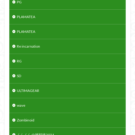
PG
PLAMATEA
PLAMATEA
Re incarnation
RG
SD
ULTIMAGEAR
wave
Zombinoid
くらくらの挑戦状2021