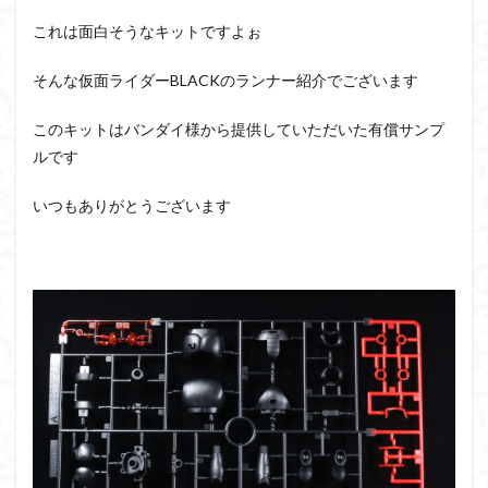
アーマード・コア
ウマ娘
ウルズハント
これは面白そうなキットですよぉ
ウルトラマン
ウルトラマンZ
エクスプローリングラボネイチャー
エルガイム
そんな仮面ライダーBLACKのランナー紹介でございます
エンドオブヒーローズ
エヴァ
エヴァンゲリオン
このキットはバンダイ様から提供していただいた有償サンプ
オリジン
オルフェンズ
オーガス
ルです
ガオガイガー
ガンダム
ガンダムSEED
ガンダムW
ガンダムアーティファクト
いつもありがとうございます
ガンダムＳＥＥＤ
ガンプラ
ガンプラレビュー
ガンｘソード
ガールガンレディ
キングヘイロー
クウガ
ククルスドアン
クロスシルエット
グッドスマイルカンパニー
グランゾート
ゲッター
ゲッターアーク
ゲート処理
ゲート処理追加
コトブキヤ
コピック塗装
コラボ
コードビースト
ゴジラ
ゴーダンナー
サムネ
サムライトルーパー
サンプル
ザク陣営