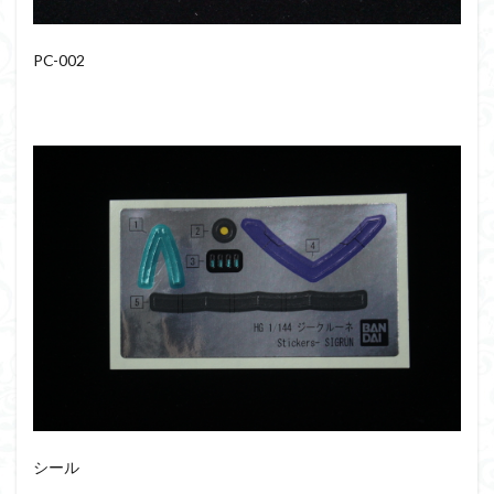
組み立て依頼
組立代行
組立依頼
蒼穹のファフナー
装甲娘
輝羅鋼
途中経過
PC-002
遊戯王
遊模
配信特別企画
鉄血のオルフェンズ
閃光のハサウェイ
食玩
鬼滅の刃
魔神創造伝ワタル
魔神英雄伝ワタル
魔装機神
龍神丸
龍騎
ＨＧ
ＭＧ
ＲＧ
ＳＲＷ
検索
シール