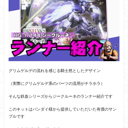
PUIPUI
Re incarnation
Reincarnation
RG
SD
SDCS
SDEX
SDW
SDWヒーローズ
SDガンダム
SDクロスシルエット
SDワールドヒーローズ
SEED
SEEDFREEDOM
show up
Supreme
ULTIMAGEAR
ULTRAMAN SUIT
Urdr-Hunt
wave
YOASOBI
くらくらの挑戦状2021
くらくらコンペ
くらくらプラモアイギス
くらくらプラモコンペ
くらくら・オブザデッドコンペ
グリムゲルデの流れを感じる騎士然としたデザイン
くらくら・オブザデッドプラモコンペ
（実際にグリムゲルデ系のパーツの流用がチラホラ）
くらくら創彩少女庭園コンペ
くらくら塗装初めセット2022
アイドルマスター
そんな鉄血シリーズからジークルーネのランナー紹介です
アイドルマスターシャイニーカラーズ
アイマス
このキットはバンダイ様から提供していただいた有償のサン
アギト
アスカ
アリスギア・アイギス
プルです
アリス・ギア・アイギス
アーマードコア