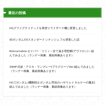
最近の投稿
HGグフイグナイテッドを筆塗りでイザーク機に変更しました
SDガンダム EXスタンダード シナンジュ フル塗装した話
Reincarnation セイバー・リリィ～全て遠き理想郷(アヴァロン)～組
んでみました（ランナー画像、素組画像あります）
30MP 式波・アスカ・ラングレー(プラグスーツVer.)組んでみました
（ランナー画像、素組画像あります）
HG Ξガンダム (機動戦士ガンダム 閃光のハサウェイ キルケーの魔女)
組んでみました（ランナー画像、素組画像あります）