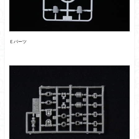
仮面ライダードライブ
仮面ライダーブレイド
侵略ロボ
倉持ｷｮｰﾘｭｰ
元祖SD
全塗装
内容紹介
勇者王
化石
塗装
塗装組立キット
境界戦機
展示
平成ザクジム合戦R4
平成ザクジム合戦くらくら
Ｅパーツ
平成ザクジム合戦くらくらR
平成ザクジム合戦くらくらR3
平成ザクジム合戦くらくらR4
平成ザクジム合戦くらくらR6
平成ザクジム合戦くらくらR7
楽園追放
横浜ガンダム
橘猫工業
機動動姫
水星の魔女
筆塗
筆塗り
簡単フィニッシュ
素組
素組レビュー
素組代行
素組代行キット一覧
素組代行サービス
素組依頼
素組画像
素組紹介
組み立てました
組み立て代行