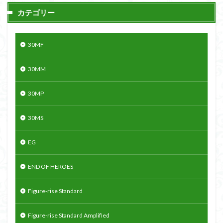
カテゴリー
30MF
30MM
30MP
30MS
EG
END OF HEROES
Figure-rise Standard
Figure-rise Standard Amplified