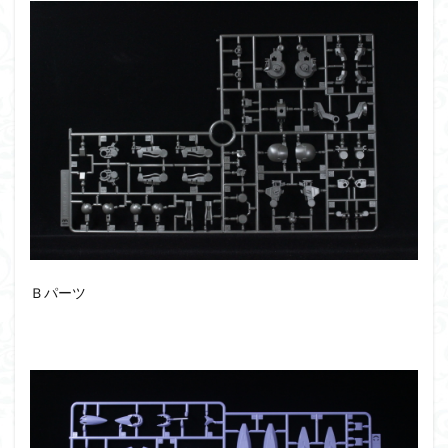
シタデル
シタデルカラー
シャニマス
シンエヴァンゲリオン
シンデュアリティ
シン・エヴァンゲリオン劇場版
ジム陣営
ジークアクス
スクウェア・エニックス
スターウォーズ
ストラクチャーアーツ
スパロボ
スパロボＯＧ
スミ入れ
スーパーロボット大戦
スーパーロボット大戦OG
セブンイレブン
ゼノギアス
ゾンビノイド
ダイスdeシタデル
ダメージ表現
チトセリウム
ティタノマキア
ディアゴスティーニ
デジモン
ドラゴンボール
Ｂパーツ
ドラゴンボールZ
ナイチンゲール
ナデシコ
ハイパークロームAg
バトローグ
バンダイ
パトレイバー
パーツ紹介
ビルドメタバース
ファフナー
フィギュア
フィギュアライズスタンダード
フィギュアライズ・ラボ