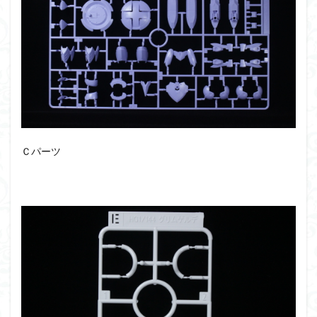
フォーゼ
フルメカニクス
フル塗装
フレームアームズ・ガール
フレームミュージック・ガール
ブレンパワード
プラノサウルス
プラフィア
プラモ
プラモデル
プラモ紹介
プレミアムバンダイ
ヘキサギア
ベルセルク
ホビーショップくらくら
ボトムズ
ポケモン
マクロス
マクロスF
Ｃパーツ
マクロスΔ
マクロスデルタ
マクロスプラス
マクロス７
マジンガーZ
マックスファクトリー
ムーミンハウス
メガミデバイス
メッキ風塗装
モデロイド
モルカー
ヤマト
ヤマトよ永遠に REBEL3199
ランナー
ランナー紹介
レビュー
ワタル
ワンピース
ヱヴァンゲリヲン
一番くじ
三国創傑伝
仮面ライダー
仮面ライダーアギト