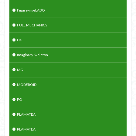
Figure-riseLABO
FULL MECHANICS
HG
Imaginary Skeleton
MG
MODEROID
PG
PLAMATEA
PLAMATEA