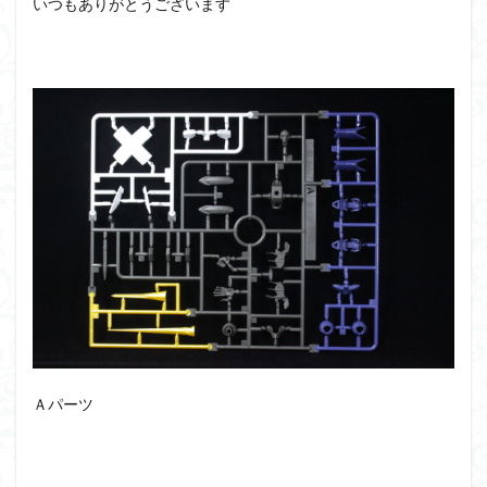
いつもありがとうございます
アーマード・コア
ウマ娘
ウルズハント
ウルトラマン
ウルトラマンZ
エクスプローリングラボネイチャー
エルガイム
エンドオブヒーローズ
エヴァ
エヴァンゲリオン
オリジン
オルフェンズ
オーガス
ガオガイガー
ガンダム
ガンダムSEED
ガンダムW
ガンダムアーティファクト
ガンダムＳＥＥＤ
ガンプラ
ガンプラレビュー
ガンｘソード
ガールガンレディ
キングヘイロー
クウガ
ククルスドアン
クロスシルエット
グッドスマイルカンパニー
グランゾート
ゲッター
ゲッターアーク
ゲート処理
ゲート処理追加
コトブキヤ
コピック塗装
コラボ
Ａパーツ
コードビースト
ゴジラ
ゴーダンナー
サムネ
サムライトルーパー
サンプル
ザク陣営