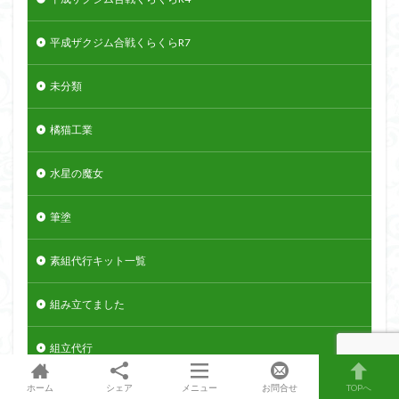
平成ザクジム合戦くらくらR7
未分類
橘猫工業
水星の魔女
筆塗
素組代行キット一覧
組み立てました
組立代行
ホーム
シェア
メニュー
お問合せ
TOPへ
装甲娘