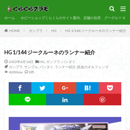
サンプル
素組代行
コトブキヤ
バンダイ
コンペ
ホーム
カテゴリー
ホビーショップくらくらのサイト案内、店舗の住所、グーグルマップ
HOME
ガンプラ
HG
HG 1/144 ジークルーネのランナー紹介
タグ
HG 1/144 ジークルーネのランナー紹介
30MF
30MM
30MP
30MS
86
ACVI
Amplified
Amplified IMGN
BANDAI
2022年6月16日
HG
,
ガンプラ
,
バンダイ
ガンプラ
,
サンプル
,
バンダイ
,
ランナー紹介
,
鉄血のオルフェンズ
BB戦士
CS
EG
END OF HEROES
430View
0件
EXスタンダード
FA:G
Fate
Figure-rise Standard
Figure-rise Standard Amplified
Figure-riseLABO
FULL MECHANICS
GQuuuuuuX
HG
HGCE
HGUC
Imaginary Skeleton
MG
MGEX
MGSD
MODEROID
MSD
Netflix
PG
PLAMATEA
PLAMAX
PLUM