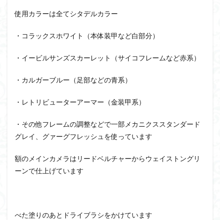
組み立て依頼
組立代行
組立依頼
使用カラーは全てシタデルカラー
蒼穹のファフナー
装甲娘
輝羅鋼
途中経過
・コラックスホワイト（本体装甲など白部分）
遊戯王
遊模
配信特別企画
鉄血のオルフェンズ
閃光のハサウェイ
食玩
・イービルサンズスカーレット（サイコフレームなど赤系）
鬼滅の刃
魔神創造伝ワタル
魔神英雄伝ワタル
・カルガーブルー（足部などの青系）
魔装機神
龍神丸
龍騎
ＨＧ
ＭＧ
ＲＧ
ＳＲＷ
・レトリビューターアーマー（金装甲系）
検索
・その他フレームの調整などで一部メカニクススタンダード
グレイ、グァーグフレッシュを使っています
額のメインカメラはリードベルチャーからウェイストングリ
ーンで仕上げています
べた塗りのあとドライブラシをかけています