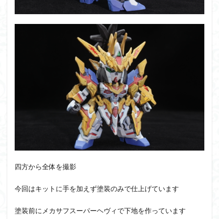
仮面ライダードライブ
仮面ライダーブレイド
侵略ロボ
倉持ｷｮｰﾘｭｰ
元祖SD
全塗装
内容紹介
勇者王
化石
塗装
塗装組立キット
境界戦機
展示
平成ザクジム合戦R4
平成ザクジム合戦くらくら
平成ザクジム合戦くらくらR
平成ザクジム合戦くらくらR3
平成ザクジム合戦くらくらR4
平成ザクジム合戦くらくらR6
平成ザクジム合戦くらくらR7
楽園追放
横浜ガンダム
橘猫工業
機動動姫
水星の魔女
四方から全体を撮影
筆塗
筆塗り
簡単フィニッシュ
素組
素組レビュー
素組代行
素組代行キット一覧
今回はキットに手を加えず塗装のみで仕上げています
素組代行サービス
素組依頼
素組画像
塗装前にメカサフスーパーヘヴィで下地を作っています
素組紹介
組み立てました
組み立て代行