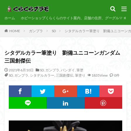
サンプル
素組代行
コトブキヤ
バンダイ
コンペ
ホーム
カテゴリー
ホビーショップくらくらのサイト案内、店舗の住所、グーグルマップ
HOME
ガンプラ
SD
シタデルカラー筆塗り 劉備ユニコーン
タグ
シタデルカラー筆塗り 劉備ユニコーンガンダム
30MF
30MM
30MP
30MS
86
三国創傑伝
ACVI
Amplified
Amplified IMGN
BANDAI
2021年6月10日
SD
,
ガンプラ
,
バンダイ
,
筆塗
BB戦士
CS
EG
END OF HEROES
SD
,
ガンプラ
,
シタデルカラー
,
三国創傑伝
,
筆塗り
1835View
0件
EXスタンダード
FA:G
Fate
Figure-rise Standard
Figure-rise Standard Amplified
Figure-riseLABO
FULL MECHANICS
GQuuuuuuX
HG
HGCE
HGUC
Imaginary Skeleton
MG
MGEX
MGSD
MODEROID
MSD
Netflix
PG
PLAMATEA
PLAMAX
PLUM