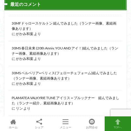
最近のコメント
30MFドゥロースケルトン 組んでみました（ランナー画像、素組画
像あります）
に
がかみ和葉
より
30MS 春日未来 (20th Anniv. YOU AND アイ！)組んでみました（ラン
ナー画像、素組画像あります）
に
がかみ和葉
より
30MS ベルベリア=ベリィス(フェローチェフォーム)組んでみました
（ランナー画像、素組画像あります）
に
がかみ和葉
より
PLAMATEA VALKYRIE TUNE アイリス＝ブルックナー 組んでみまし
た（ランナー紹介、素組画像あります）
に
リン
より
30MS ベルベリア=ベリィス(フェローチェフォーム)組んでみました
ホーム
シェア
メニュー
お問合せ
TOPへ
（ランナー画像、素組画像あります）