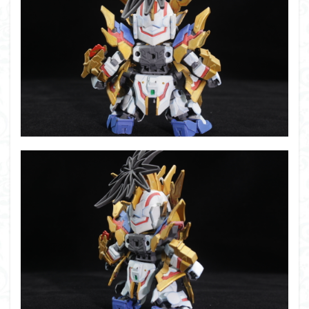
フォーゼ
フルメカニクス
フル塗装
フレームアームズ・ガール
フレームミュージック・ガール
ブレンパワード
プラノサウルス
プラフィア
プラモ
プラモデル
プラモ紹介
プレミアムバンダイ
ヘキサギア
ベルセルク
ホビーショップくらくら
ボトムズ
ポケモン
マクロス
マクロスF
マクロスΔ
マクロスデルタ
マクロスプラス
マクロス７
マジンガーZ
マックスファクトリー
ムーミンハウス
メガミデバイス
メッキ風塗装
モデロイド
モルカー
ヤマト
ヤマトよ永遠に REBEL3199
ランナー
ランナー紹介
レビュー
ワタル
ワンピース
ヱヴァンゲリヲン
一番くじ
三国創傑伝
仮面ライダー
仮面ライダーアギト