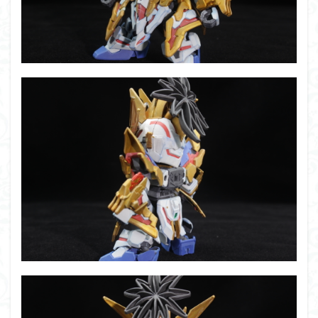
シタデル
シタデルカラー
シャニマス
シンエヴァンゲリオン
シンデュアリティ
シン・エヴァンゲリオン劇場版
ジム陣営
ジークアクス
スクウェア・エニックス
スターウォーズ
ストラクチャーアーツ
スパロボ
スパロボＯＧ
スミ入れ
スーパーロボット大戦
スーパーロボット大戦OG
セブンイレブン
ゼノギアス
ゾンビノイド
ダイスdeシタデル
ダメージ表現
チトセリウム
ティタノマキア
ディアゴスティーニ
デジモン
ドラゴンボール
ドラゴンボールZ
ナイチンゲール
ナデシコ
ハイパークロームAg
バトローグ
バンダイ
パトレイバー
パーツ紹介
ビルドメタバース
ファフナー
フィギュア
フィギュアライズスタンダード
フィギュアライズ・ラボ