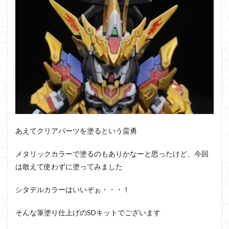
PUIPUI
Re incarnation
Reincarnation
RG
SD
SDCS
SDEX
SDW
SDWヒーローズ
SDガンダム
SDクロスシルエット
SDワールドヒーローズ
SEED
SEEDFREEDOM
show up
Supreme
ULTIMAGEAR
ULTRAMAN SUIT
Urdr-Hunt
wave
YOASOBI
くらくらの挑戦状2021
くらくらコンペ
くらくらプラモアイギス
くらくらプラモコンペ
くらくら・オブザデッドコンペ
あえてクリアパーツを塗るという蛮勇
くらくら・オブザデッドプラモコンペ
メタリックカラーで塗るのもありかなーと思ったけど、今回
くらくら創彩少女庭園コンペ
は敢えて使わずに塗ってみました
くらくら塗装初めセット2022
アイドルマスター
アイドルマスターシャイニーカラーズ
アイマス
シタデルカラーはいいぞぉ・・・！
アギト
アスカ
アリスギア・アイギス
そんな筆塗り仕上げのSDキットでございます
アリス・ギア・アイギス
アーマードコア