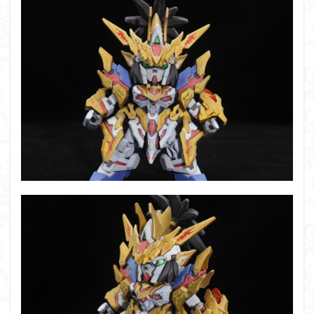
アーマード・コア
ウマ娘
ウルズハント
ウルトラマン
ウルトラマンZ
エクスプローリングラボネイチャー
エルガイム
エンドオブヒーローズ
エヴァ
エヴァンゲリオン
オリジン
オルフェンズ
オーガス
ガオガイガー
ガンダム
ガンダムSEED
ガンダムW
ガンダムアーティファクト
ガンダムＳＥＥＤ
ガンプラ
ガンプラレビュー
ガンｘソード
ガールガンレディ
キングヘイロー
クウガ
ククルスドアン
クロスシルエット
グッドスマイルカンパニー
グランゾート
ゲッター
ゲッターアーク
ゲート処理
ゲート処理追加
コトブキヤ
コピック塗装
コラボ
コードビースト
ゴジラ
ゴーダンナー
サムネ
サムライトルーパー
サンプル
ザク陣営