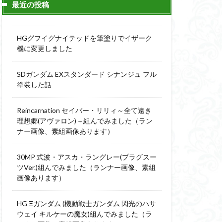
最近の投稿
ィーニ
デジモン
g
バトローグ
HGグフイグナイテッドを筆塗りでイザーク
ュア
機に変更しました
フル塗装
SDガンダム EXスタンダード シナンジュ フル
ウルス
塗装した話
ア
ベルセルク
スΔ
Reincarnation セイバー・リリィ～全て遠き
ー
理想郷(アヴァロン)～組んでみました（ラン
ナー画像、素組画像あります）
ト
ンピース
30MP 式波・アスカ・ラングレー(プラグスー
ツVer.)組んでみました（ランナー画像、素組
画像あります）
全塗装
成ザクジム合戦R4
HG Ξガンダム (機動戦士ガンダム 閃光のハサ
ウェイ キルケーの魔女)組んでみました（ラ