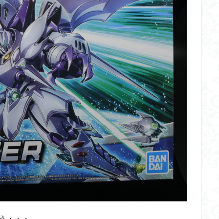
イギス
くらくらプラモコンペ
くらくら・オブザデッドコンペ
デッドプラモコンペ
くらくら創彩少女庭園コンペ
くらくら塗装初めセット
アイドルマスターシャイニーカラーズ
アイマス
アギト
アス
ギス
アリス・ギア・アイギス
アーマードコア
アーマード・コア
ウルトラマン
ウルトラマンZ
エクスプローリングラボネイチャー
ーズ
エヴァ
エヴァンゲリオン
オリジン
オルフェンズ
ガンダム
ガンダムSEED
ガンダムW
ガンダムアーティファクト
ガンプラ
ガンプラレビュー
ガンｘソード
ガールガンレディ
クウガ
ククルスドアン
クロスシルエット
グッドスマイルカン
ゲッター
ゲッターアーク
ゲート処理
ゲート処理追加
コト
コラボ
コードビースト
ゴジラ
ゴーダンナー
サムネ
ク陣営
シタデル
シタデルカラー
シャニマス
シンエヴァンゲ
シン・エヴァンゲリオン劇場版
ジム陣営
ジークアクス
スク
ストラクチャーアーツ
スパロボ
スパロボＯＧ
スミ入れ
う・・・
大戦
スーパーロボット大戦OG
セブンイレブン
ゼノギアス