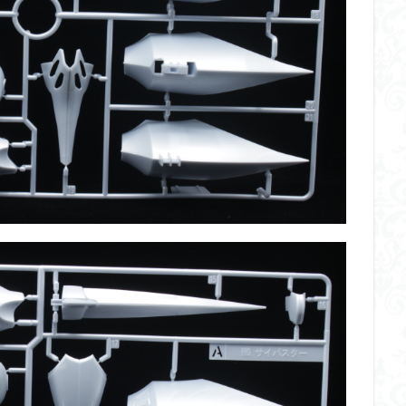
くらくらR4
平成ザクジム合戦くらくらR6
平成ザクジム合戦くらくらR7
橘猫工業
機動動姫
水星の魔女
筆塗
筆塗り
簡単フィ
素組代行
素組代行キット一覧
素組代行サービス
素組依頼
み立てました
組み立て代行
組み立て依頼
組立代行
組立依頼
装甲娘
輝羅鋼
途中経過
遊戯王
遊模
配信特別企
ズ
閃光のハサウェイ
食玩
鬼滅の刃
魔神創造伝ワタル
神丸
龍騎
ＨＧ
ＭＧ
ＲＧ
ＳＲＷ
検索