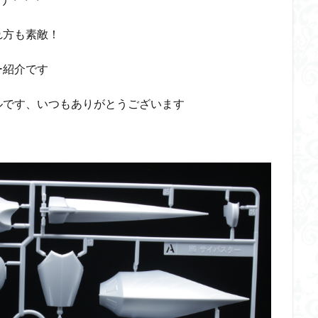
ダメージ表現
チトセリウム
ティタノマキア
ディアゴステ
れ方も素敵！
ドラゴンボールZ
ナイチンゲール
ナデシコ
ハイパークロームA
トレイバー
パーツ紹介
ビルドメタバース
ファフナー
フィギ
ー紹介です
スタンダード
フィギュアライズ・ラボ
フォーゼ
フルメカニクス
ルです、いつもありがとうございます
・ガール
フレームミュージック・ガール
ブレンパワード
プラノサ
プラモ
プラモデル
プラモ紹介
プレミアムバンダイ
ヘキサギ
らくら
ボトムズ
ポケモン
マクロス
マクロスF
マクロ
マクロスプラス
マクロス７
マジンガーZ
マックスファクトリ
メガミデバイス
メッキ風塗装
モデロイド
モルカー
ヤマ
EL3199
ランナー
ランナー紹介
レビュー
ワタル
ワ
一番くじ
三国創傑伝
仮面ライダー
仮面ライダーアギト
イブ
仮面ライダーブレイド
侵略ロボ
倉持ｷｮｰﾘｭｰ
元祖SD
者王
化石
塗装
塗装組立キット
境界戦機
展示
平
くらくら
平成ザクジム合戦くらくらR
平成ザクジム合戦くらくらR3