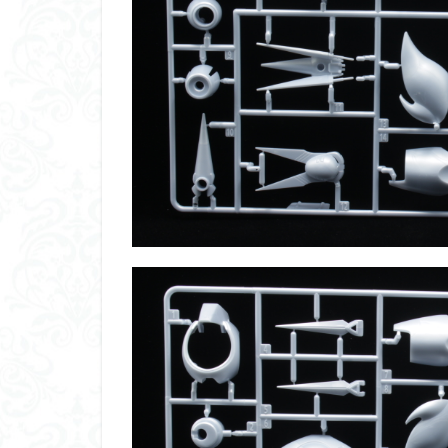
平成ザクジム合戦
横浜ガンダム
素組レビュー
素組紹介
組
蒼穹のファフナー
鉄血のオルフェン
魔装機神
龍