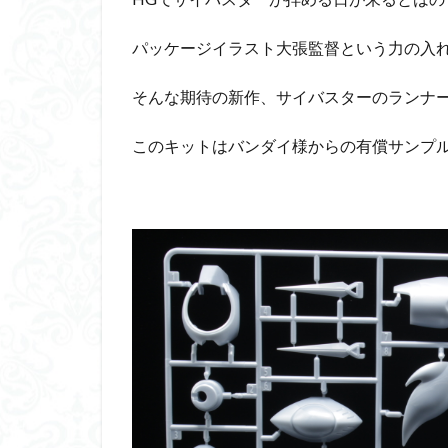
ダイスdeシタデル
パッケージイラスト大張監督という力の入
ドラゴンボール
バンダイ
パ
そんな期待の新作、サイバスターのランナ
フィギュアライズ
このキットはバンダイ様からの有償サンプ
フレームアームズ
プラフィア
ホビーショップく
マクロスデルタ
ムーミンハウス
ヤマトよ永遠に REB
ヱヴァンゲリヲン
仮面ライダードラ
内容紹介
勇
平成ザクジム合戦