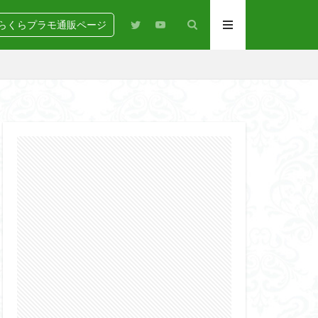
らくらプラモ通販ページ
N
BANDAI
igure-rise Standard
HG
HGCE
Netflix
PG
RG
SD
GEAR
らくらコンペ