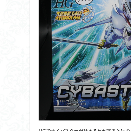
くらくらプラモア
くらくら・オブザ
アイドルマスター
アリスギア・アイ
ウルズハント
エンドオブヒーロ
ガオガイガー
ガンダムＳＥＥＤ
キングヘイロー
グランゾート
コピック塗装
サンプル
ザ
シンデュアリティ
スターウォーズ
HGでサイバスターが拝める日が来るとはの
スーパーロボット