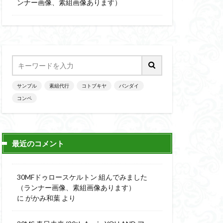
楽園追放
ンナー画像、素組画像あります）
ニッシュ
素組
素組画像
画
魔神英雄伝ワタル
サンプル
素組代行
コトブキヤ
バンダイ
コンペ
最近のコメント
30MFドゥロースケルトン 組んでみました
（ランナー画像、素組画像あります）
に
がかみ和葉
より