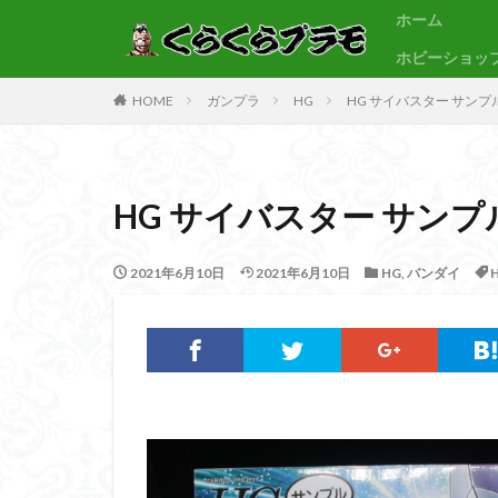
ホーム
ホビーショッ
サンプル
素組代行
HOME
ガンプラ
HG
HG サイバスター サンプ
カテゴリー
HG サイバスター サンプ
タグ
30MF
30M
2021年6月10日
2021年6月10日
HG
,
バンダイ
BB戦士
CS
Figure-rise Standa
HGUC
Imagi
PLAMATEA
SDCS
SDEX
SDワールドヒーロ
ULTRAMAN SUIT