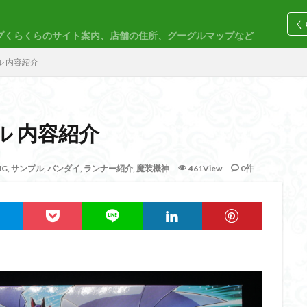
く
プくらくらのサイト案内、店舗の住所、グーグルマップなど
コトブキヤ
バンダイ
コンペ
ル 内容紹介
ル 内容紹介
M
30MP
30MS
86
ACVI
Amplified
Amplified IMG
HG
,
サンプル
,
バンダイ
,
ランナー紹介
,
魔装機神
461View
0件
EG
END OF HEROES
EXスタンダード
FA:G
Fate
F
rd Amplified
Figure-riseLABO
FULL MECHANICS
GQuuuuuuX
nary Skeleton
MG
MGEX
MGSD
MODEROID
MSD
PLAMAX
PLUM
PUIPUI
Re incarnation
Reincarnation
SDW
SDWヒーローズ
SDガンダム
SDクロスシルエット
ーズ
SEED
SEEDFREEDOM
show up
Supreme
ULTIMA
Urdr-Hunt
wave
YOASOBI
くらくらの挑戦状2021
く