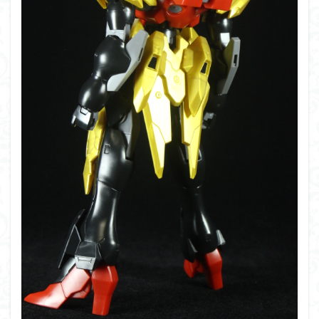
組み立て依頼
組立代行
組立依頼
蒼穹のファフナー
装甲娘
輝羅鋼
途中経過
遊戯王
遊模
配信特別企画
鉄血のオルフェンズ
閃光のハサウェイ
食玩
鬼滅の刃
魔神創造伝ワタル
魔神英雄伝ワタル
魔装機神
龍神丸
龍騎
ＨＧ
ＭＧ
ＲＧ
ＳＲＷ
検索