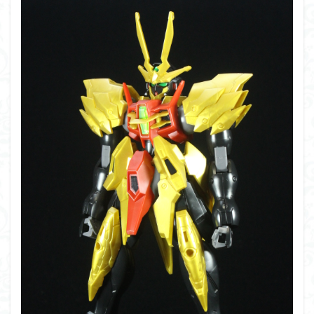
フォーゼ
フルメカニクス
フル塗装
フレームアームズ・ガール
フレームミュージック・ガール
ブレンパワード
プラノサウルス
プラフィア
プラモ
プラモデル
プラモ紹介
プレミアムバンダイ
ヘキサギア
ベルセルク
ホビーショップくらくら
ボトムズ
ポケモン
マクロス
マクロスF
マクロスΔ
マクロスデルタ
マクロスプラス
マクロス７
マジンガーZ
マックスファクトリー
ムーミンハウス
メガミデバイス
メッキ風塗装
モデロイド
モルカー
ヤマト
ヤマトよ永遠に REBEL3199
ランナー
ランナー紹介
レビュー
ワタル
ワンピース
ヱヴァンゲリヲン
一番くじ
三国創傑伝
仮面ライダー
仮面ライダーアギト