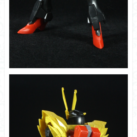
仮面ライダードライブ
仮面ライダーブレイド
侵略ロボ
倉持ｷｮｰﾘｭｰ
元祖SD
全塗装
内容紹介
勇者王
化石
塗装
塗装組立キット
境界戦機
展示
平成ザクジム合戦R4
平成ザクジム合戦くらくら
平成ザクジム合戦くらくらR
平成ザクジム合戦くらくらR3
平成ザクジム合戦くらくらR4
平成ザクジム合戦くらくらR6
平成ザクジム合戦くらくらR7
楽園追放
横浜ガンダム
橘猫工業
機動動姫
水星の魔女
筆塗
筆塗り
簡単フィニッシュ
素組
素組レビュー
素組代行
素組代行キット一覧
素組代行サービス
素組依頼
素組画像
素組紹介
組み立てました
組み立て代行