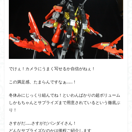
PUIPUI
Re incarnation
Reincarnation
RG
SD
SDCS
SDEX
SDW
SDWヒーローズ
SDガンダム
SDクロスシルエット
SDワールドヒーローズ
SEED
SEEDFREEDOM
show up
Supreme
ULTIMAGEAR
ULTRAMAN SUIT
Urdr-Hunt
wave
YOASOBI
くらくらの挑戦状2021
くらくらコンペ
くらくらプラモアイギス
くらくらプラモコンペ
でけぇ！カメラにうまく写せるか自信がねぇ！
くらくら・オブザデッドコンペ
くらくら・オブザデッドプラモコンペ
この満足感、たまらんですなぁ……！
くらくら創彩少女庭園コンペ
冬休みにじっくり組んでね！といわんばかりの超ボリューム
くらくら塗装初めセット2022
アイドルマスター
しかもちゃんとサプライズまで用意されているという徹底ぶ
アイドルマスターシャイニーカラーズ
アイマス
り！
アギト
アスカ
アリスギア・アイギス
さすがだ……さすがだバンダイさん！
アリス・ギア・アイギス
アーマードコア
どんなサプライズなのかは後程ご紹介します