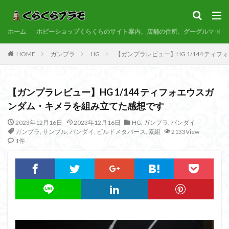
サンプル
素組代行
コトブキヤ
バンダイ
コンペ
ホーム
カテゴリー
ホビーショップくらくらのサイト案内、店舗の住所、グーグルマップ
HOME
ガンプラ
HG
【ガンプラレビュー】HG 1/144 テ
タグ
【ガンプラレビュー】HG 1/144 ティフォエウスガ
30MF
30MM
30MP
30MS
86
ンダム・キメラを組み立てた感想です
ACVI
Amplified
Amplified IMGN
BANDAI
2023年12月16日
2023年12月16日
HG
,
ガンプラ
,
バンダイ
BB戦士
CS
EG
END OF HEROES
ガンプラ
,
サンプル
,
バンダイ
,
ビルドメタバース
,
素組
2133View
EXスタンダード
FA:G
Fate
1件
Figure-rise Standard
Figure-rise Standard Amplified
Figure-riseLABO
FULL MECHANICS
GQuuuuuuX
HG
HGCE
HGUC
Imaginary Skeleton
MG
MGEX
MGSD
MODEROID
MSD
Netflix
PG
PLAMATEA
PLAMAX
PLUM