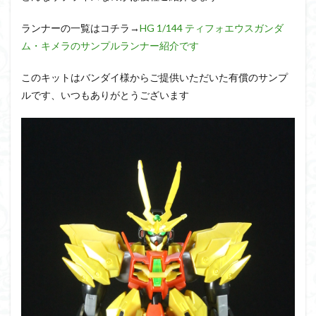
アーマード・コア
ウマ娘
ウルズハント
ウルトラマン
ウルトラマンZ
ランナーの一覧はコチラ→
HG 1/144 ティフォエウスガンダ
ム・キメラのサンプルランナー紹介です
エクスプローリングラボネイチャー
エルガイム
エンドオブヒーローズ
エヴァ
エヴァンゲリオン
このキットはバンダイ様からご提供いただいた有償のサンプ
オリジン
オルフェンズ
オーガス
ルです、いつもありがとうございます
ガオガイガー
ガンダム
ガンダムSEED
ガンダムW
ガンダムアーティファクト
ガンダムＳＥＥＤ
ガンプラ
ガンプラレビュー
ガンｘソード
ガールガンレディ
キングヘイロー
クウガ
ククルスドアン
クロスシルエット
グッドスマイルカンパニー
グランゾート
ゲッター
ゲッターアーク
ゲート処理
ゲート処理追加
コトブキヤ
コピック塗装
コラボ
コードビースト
ゴジラ
ゴーダンナー
サムネ
サムライトルーパー
サンプル
ザク陣営