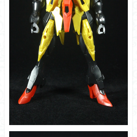
シタデル
シタデルカラー
シャニマス
シンエヴァンゲリオン
シンデュアリティ
シン・エヴァンゲリオン劇場版
ジム陣営
ジークアクス
スクウェア・エニックス
スターウォーズ
ストラクチャーアーツ
スパロボ
スパロボＯＧ
スミ入れ
スーパーロボット大戦
スーパーロボット大戦OG
セブンイレブン
ゼノギアス
ゾンビノイド
ダイスdeシタデル
ダメージ表現
チトセリウム
ティタノマキア
ディアゴスティーニ
デジモン
ドラゴンボール
ドラゴンボールZ
ナイチンゲール
ナデシコ
ハイパークロームAg
バトローグ
バンダイ
パトレイバー
パーツ紹介
ビルドメタバース
ファフナー
フィギュア
フィギュアライズスタンダード
フィギュアライズ・ラボ