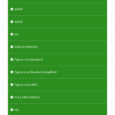
30MP
30MS
EG
END OF HEROES
Figure-rise Standard
Figure-rise Standard Amplified
Figure-riseLABO
FULL MECHANICS
HG