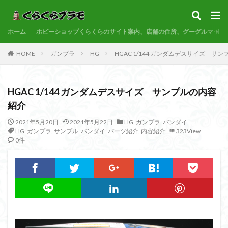
サンプル
素組代行
コトブキヤ
バンダイ
コンペ
ホーム
カテゴリー
ホビーショップくらくらのサイト案内、店舗の住所、グーグルマップ
HOME
ガンプラ
HG
HGAC 1/144 ガンダムデスサイズ サ
タグ
HGAC 1/144 ガンダムデスサイズ サンプルの内容
30MF
30MM
30MP
30MS
86
紹介
ACVI
Amplified
Amplified IMGN
BANDAI
2021年5月20日
2021年5月22日
HG
,
ガンプラ
,
バンダイ
BB戦士
CS
EG
END OF HEROES
HG
,
ガンプラ
,
サンプル
,
バンダイ
,
パーツ紹介
,
内容紹介
323View
EXスタンダード
FA:G
Fate
0件
Figure-rise Standard
Figure-rise Standard Amplified
Figure-riseLABO
FULL MECHANICS
GQuuuuuuX
HG
HGCE
HGUC
Imaginary Skeleton
MG
MGEX
MGSD
MODEROID
MSD
Netflix
PG
PLAMATEA
PLAMAX
PLUM