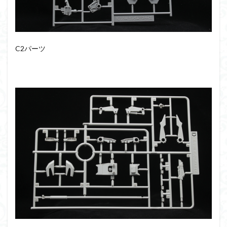
仮面ライダードライブ
仮面ライダーブレイド
侵略ロボ
倉持ｷｮｰﾘｭｰ
元祖SD
全塗装
内容紹介
勇者王
化石
塗装
C2パーツ
塗装組立キット
境界戦機
展示
平成ザクジム合戦R4
平成ザクジム合戦くらくら
平成ザクジム合戦くらくらR
平成ザクジム合戦くらくらR3
平成ザクジム合戦くらくらR4
平成ザクジム合戦くらくらR6
平成ザクジム合戦くらくらR7
楽園追放
横浜ガンダム
橘猫工業
機動動姫
水星の魔女
筆塗
筆塗り
簡単フィニッシュ
素組
素組レビュー
素組代行
素組代行キット一覧
素組代行サービス
素組依頼
素組画像
素組紹介
組み立てました
組み立て代行