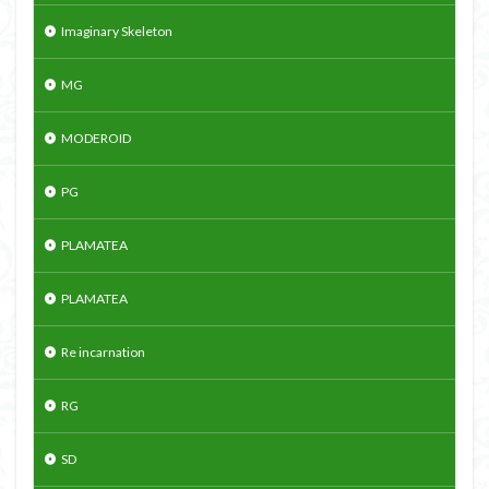
Imaginary Skeleton
MG
MODEROID
PG
PLAMATEA
PLAMATEA
Re incarnation
RG
SD