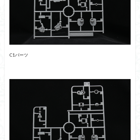
フォーゼ
フルメカニクス
フル塗装
フレームアームズ・ガール
フレームミュージック・ガール
ブレンパワード
プラノサウルス
プラフィア
プラモ
プラモデル
プラモ紹介
プレミアムバンダイ
ヘキサギア
ベルセルク
ホビーショップくらくら
C1パーツ
ボトムズ
ポケモン
マクロス
マクロスF
マクロスΔ
マクロスデルタ
マクロスプラス
マクロス７
マジンガーZ
マックスファクトリー
ムーミンハウス
メガミデバイス
メッキ風塗装
モデロイド
モルカー
ヤマト
ヤマトよ永遠に REBEL3199
ランナー
ランナー紹介
レビュー
ワタル
ワンピース
ヱヴァンゲリヲン
一番くじ
三国創傑伝
仮面ライダー
仮面ライダーアギト