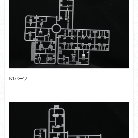
シタデル
シタデルカラー
シャニマス
シンエヴァンゲリオン
シンデュアリティ
シン・エヴァンゲリオン劇場版
ジム陣営
ジークアクス
スクウェア・エニックス
スターウォーズ
ストラクチャーアーツ
スパロボ
スパロボＯＧ
スミ入れ
スーパーロボット大戦
スーパーロボット大戦OG
セブンイレブン
ゼノギアス
ゾンビノイド
ダイスdeシタデル
ダメージ表現
チトセリウム
ティタノマキア
B1パーツ
ディアゴスティーニ
デジモン
ドラゴンボール
ドラゴンボールZ
ナイチンゲール
ナデシコ
ハイパークロームAg
バトローグ
バンダイ
パトレイバー
パーツ紹介
ビルドメタバース
ファフナー
フィギュア
フィギュアライズスタンダード
フィギュアライズ・ラボ