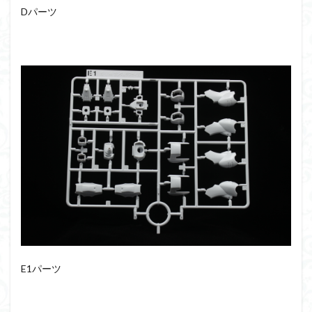
組み立て依頼
組立代行
組立依頼
Dパーツ
蒼穹のファフナー
装甲娘
輝羅鋼
途中経過
遊戯王
遊模
配信特別企画
鉄血のオルフェンズ
閃光のハサウェイ
食玩
鬼滅の刃
魔神創造伝ワタル
魔神英雄伝ワタル
魔装機神
龍神丸
龍騎
ＨＧ
ＭＧ
ＲＧ
ＳＲＷ
検索
E1パーツ