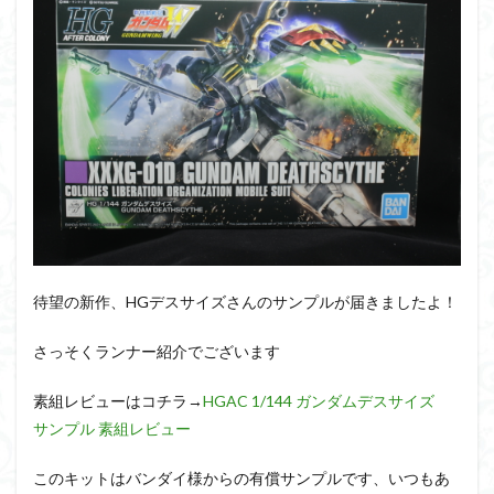
PUIPUI
Re incarnation
Reincarnation
RG
SD
SDCS
SDEX
SDW
SDWヒーローズ
SDガンダム
SDクロスシルエット
SDワールドヒーローズ
SEED
SEEDFREEDOM
show up
Supreme
ULTIMAGEAR
ULTRAMAN SUIT
Urdr-Hunt
wave
YOASOBI
くらくらの挑戦状2021
くらくらコンペ
くらくらプラモアイギス
くらくらプラモコンペ
くらくら・オブザデッドコンペ
待望の新作、HGデスサイズさんのサンプルが届きましたよ！
くらくら・オブザデッドプラモコンペ
くらくら創彩少女庭園コンペ
さっそくランナー紹介でございます
くらくら塗装初めセット2022
アイドルマスター
素組レビューはコチラ→
HGAC 1/144 ガンダムデスサイズ
アイドルマスターシャイニーカラーズ
アイマス
サンプル 素組レビュー
アギト
アスカ
アリスギア・アイギス
アリス・ギア・アイギス
アーマードコア
このキットはバンダイ様からの有償サンプルです、いつもあ