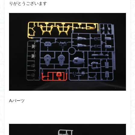
アーマード・コア
ウマ娘
ウルズハント
りがとうございます
ウルトラマン
ウルトラマンZ
エクスプローリングラボネイチャー
エルガイム
エンドオブヒーローズ
エヴァ
エヴァンゲリオン
オリジン
オルフェンズ
オーガス
ガオガイガー
ガンダム
ガンダムSEED
ガンダムW
ガンダムアーティファクト
ガンダムＳＥＥＤ
ガンプラ
ガンプラレビュー
ガンｘソード
ガールガンレディ
キングヘイロー
クウガ
ククルスドアン
クロスシルエット
グッドスマイルカンパニー
グランゾート
ゲッター
Aパーツ
ゲッターアーク
ゲート処理
ゲート処理追加
コトブキヤ
コピック塗装
コラボ
コードビースト
ゴジラ
ゴーダンナー
サムネ
サムライトルーパー
サンプル
ザク陣営