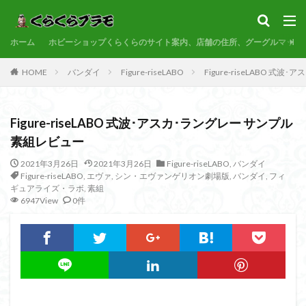
サンプル
素組代行
コトブキヤ
バンダイ
コンペ
ホーム
カテゴリー
ホビーショップくらくらのサイト案内、店舗の住所、グーグルマップ
HOME
バンダイ
Figure-riseLABO
Figure-riseLABO 
タグ
Figure-riseLABO 式波･アスカ･ラングレー サンプル
30MF
30MM
30MP
30MS
86
ACVI
素組レビュー
Amplified IMGN
BANDAI
BB戦士
CS
EG
2021年3月26日
2021年3月26日
Figure-riseLABO
,
バンダイ
EXスタンダード
FA:G
Fate
Figure-rise Standard
Figure-riseLABO
,
エヴァ
,
シン・エヴァンゲリオン劇場版
,
バンダイ
,
フィ
Figure-rise Standard Amplified
Figure-riseLABO
FULL ME
ギュアライズ・ラボ
,
素組
6947View
0件
GQuuuuuuX
HG
HGCE
HGUC
Imaginary Skel
MGEX
MGSD
MODEROID
MSD
Netflix
P
PLAMATEA
PLAMAX
PLUM
PUIPUI
Re incarna
Reincarnation
RG
SD
SDCS
SDEX
SDW
SDWヒーローズ
SDガンダム
SDクロスシルエット