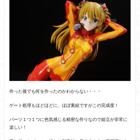
SDワールドヒーローズ
SEED
SEEDFREEDOM
show u
Supreme
ULTIMAGEAR
ULTRAMAN SUIT
Urdr-Hunt
YOASOBI
くらくらの挑戦状2021
くらくらコンペ
くらくらプラモアイギス
くらくらプラモコンペ
くらくら・オブザデッドコンペ
くらくら・オブザデッドプラモ
くらくら創彩少女庭園コンペ
くらくら塗装初めセット2022
アイドルマスター
アイドルマスターシャイニーカラーズ
アギト
アスカ
アリスギア・アイギス
アリス・ギア
アーマードコア
アーマード・コア
ウマ娘
ウルズハ
ウルトラマン
ウルトラマンZ
エクスプローリングラボネイ
作った後でも何を作ったのかわからない・・・
エルガイム
エンドオブヒーローズ
エヴァ
エヴァン
オリジン
オルフェンズ
オーガス
ガオガイガー
ゲート処理もほどほどに、ほぼ素組ですがこの完成度！
ガンダムSEED
ガンダムW
ガンダムアーティファクト
パーツ１つ１つに色気感じる精密な作りなので組立が非常に
ガンダムＳＥＥＤ
ガンプラ
ガンプラレビュー
ガン
楽しい！
ガールガンレディ
キングヘイロー
クウガ
ククルス