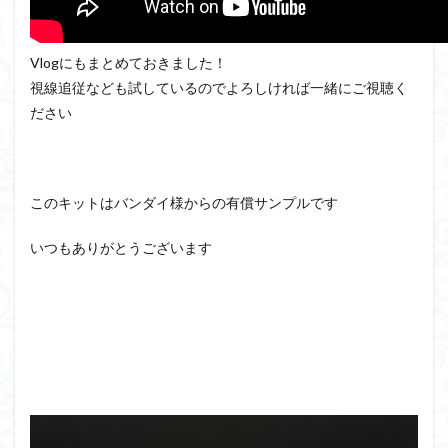
フレームアームズ・ガール
フレームミュージック・ガール
プラノサウルス
プラフィア
プラモ
プラモデル
Vlogにもまとめておきました！
プレミアムバンダイ
ヘキサギア
ベルセルク
ホビー
視線追従なども試しているのでよろしければ一緒にご視聴く
ボトムズ
ポケモン
マクロス
マクロスF
マクロ
ださい
マクロスデルタ
マクロスプラス
マクロス７
マジンガ
マックスファクトリー
ムーミンハウス
メガミデバイス
モデロイド
モルカー
ヤマト
ヤマトよ永遠に REBEL3
このキットはバンダイ様からの有償サンプルです
ランナー
ランナー紹介
レビュー
ワタル
ワン
いつもありがとうございます
ヱヴァンゲリヲン
一番くじ
三国創傑伝
仮面ライダ
仮面ライダーアギト
仮面ライダードライブ
仮面ライダー
侵略ロボ
倉持ｷｮｰﾘｭｰ
元祖SD
全塗装
内容紹介
化石
塗装
塗装組立キット
境界戦機
展示
平成ザクジム合戦R4
平成ザクジム合戦くらくら
平成ザクジム合戦くらくらR
平成ザクジム合戦くらくらR3
平成ザクジム合戦くらくらR4
平成ザクジム合戦くらくらR6