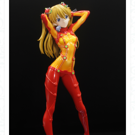
平成ザクジム合戦くらくらR7
楽園追放
横浜ガンダム
機動動姫
水星の魔女
筆塗
筆塗り
簡単フィニ
素組レビュー
素組代行
素組代行キット一覧
素組代
素組依頼
素組画像
素組紹介
組み立てました
組み立て依頼
組立代行
組立依頼
蒼穹のファフナー
輝羅鋼
途中経過
遊戯王
遊模
配信特別企画
鉄血のオルフェンズ
閃光のハサウェイ
食玩
鬼滅の
魔神創造伝ワタル
魔神英雄伝ワタル
魔装機神
龍神
ＨＧ
ＭＧ
ＲＧ
ＳＲＷ
検索