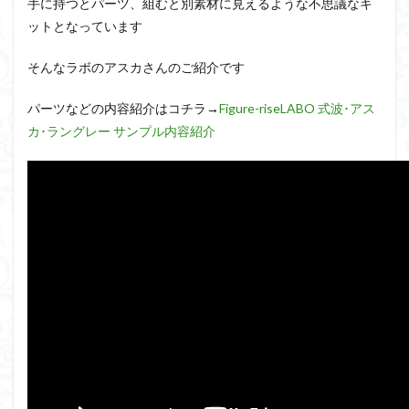
手に持つとパーツ、組むと別素材に見えるような不思議なキ
クロスシルエット
グッドスマイルカンパニー
グランゾー
ットとなっています
ゲッターアーク
ゲート処理
ゲート処理追加
コトブ
コピック塗装
コラボ
コードビースト
ゴジラ
そんなラボのアスカさんのご紹介です
サムネ
サムライトルーパー
サンプル
ザク陣営
パーツなどの内容紹介はコチラ→
Figure-riseLABO 式波･アス
シタデルカラー
シャニマス
シンエヴァンゲリオン
カ･ラングレー サンプル内容紹介
シン・エヴァンゲリオン劇場版
ジム陣営
ジークアクス
スクウェア・エニックス
スターウォーズ
ストラクチャー
スパロボ
スパロボＯＧ
スミ入れ
スーパーロボット
スーパーロボット大戦OG
セブンイレブン
ゼノギアス
ダイスdeシタデル
ダメージ表現
チトセリウム
ティ
ディアゴスティーニ
デジモン
ドラゴンボール
ドラ
ナイチンゲール
ナデシコ
ハイパークロームAg
バト
バンダイ
パトレイバー
パーツ紹介
ビルドメタバー
ファフナー
フィギュア
フィギュアライズスタンダード
フィギュアライズ・ラボ
フォーゼ
フルメカニクス