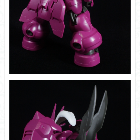
仮面ライダードライブ
仮面ライダーブレイド
侵略ロボ
倉持ｷｮｰﾘｭｰ
元祖SD
全塗装
内容紹介
勇者王
化石
塗装
塗装組立キット
境界戦機
展示
平成ザクジム合戦R4
平成ザクジム合戦くらくら
平成ザクジム合戦くらくらR
平成ザクジム合戦くらくらR3
平成ザクジム合戦くらくらR4
平成ザクジム合戦くらくらR6
平成ザクジム合戦くらくらR7
楽園追放
横浜ガンダム
橘猫工業
機動動姫
水星の魔女
筆塗
筆塗り
簡単フィニッシュ
素組
素組レビュー
素組代行
素組代行キット一覧
素組代行サービス
素組依頼
素組画像
素組紹介
組み立てました
組み立て代行