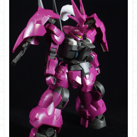
シタデル
シタデルカラー
シャニマス
シンエヴァンゲリオン
シンデュアリティ
シン・エヴァンゲリオン劇場版
ジム陣営
ジークアクス
スクウェア・エニックス
スターウォーズ
ストラクチャーアーツ
スパロボ
スパロボＯＧ
スミ入れ
スーパーロボット大戦
スーパーロボット大戦OG
セブンイレブン
ゼノギアス
ゾンビノイド
ダイスdeシタデル
ダメージ表現
チトセリウム
ティタノマキア
ディアゴスティーニ
デジモン
ドラゴンボール
ドラゴンボールZ
ナイチンゲール
ナデシコ
ハイパークロームAg
バトローグ
バンダイ
パトレイバー
パーツ紹介
ビルドメタバース
ファフナー
フィギュア
フィギュアライズスタンダード
フィギュアライズ・ラボ