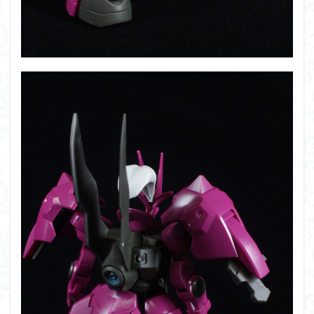
フォーゼ
フルメカニクス
フル塗装
フレームアームズ・ガール
フレームミュージック・ガール
ブレンパワード
プラノサウルス
プラフィア
プラモ
プラモデル
プラモ紹介
プレミアムバンダイ
ヘキサギア
ベルセルク
ホビーショップくらくら
ボトムズ
ポケモン
マクロス
マクロスF
マクロスΔ
マクロスデルタ
マクロスプラス
マクロス７
マジンガーZ
マックスファクトリー
ムーミンハウス
メガミデバイス
メッキ風塗装
モデロイド
モルカー
ヤマト
ヤマトよ永遠に REBEL3199
ランナー
ランナー紹介
レビュー
ワタル
ワンピース
ヱヴァンゲリヲン
一番くじ
三国創傑伝
仮面ライダー
仮面ライダーアギト