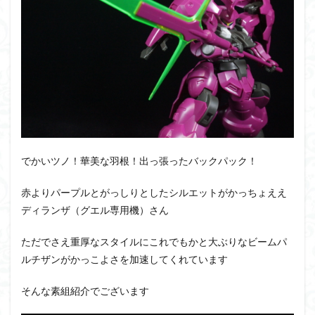
PUIPUI
Re incarnation
Reincarnation
RG
SD
SDCS
SDEX
SDW
SDWヒーローズ
SDガンダム
SDクロスシルエット
SDワールドヒーローズ
SEED
SEEDFREEDOM
show up
Supreme
ULTIMAGEAR
ULTRAMAN SUIT
Urdr-Hunt
wave
YOASOBI
くらくらの挑戦状2021
くらくらコンペ
くらくらプラモアイギス
くらくらプラモコンペ
でかいツノ！華美な羽根！出っ張ったバックパック！
くらくら・オブザデッドコンペ
赤よりパープルとがっしりとしたシルエットがかっちょええ
くらくら・オブザデッドプラモコンペ
ディランザ（グエル専用機）さん
くらくら創彩少女庭園コンペ
くらくら塗装初めセット2022
アイドルマスター
ただでさえ重厚なスタイルにこれでもかと大ぶりなビームパ
アイドルマスターシャイニーカラーズ
アイマス
ルチザンがかっこよさを加速してくれています
アギト
アスカ
アリスギア・アイギス
そんな素組紹介でございます
アリス・ギア・アイギス
アーマードコア