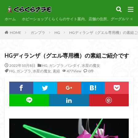
サンプル
素組代行
コトブキヤ
バンダイ
コンペ
ホーム
カテゴリー
ホビーショップくらくらのサイト案内、店舗の住所、グーグルマップ
HOME
ガンプラ
HG
HGディランザ（グエル専用機）の素組
タグ
HGディランザ（グエル専用機）の素組ご紹介です
30MF
30MM
30MP
30MS
86
ACVI
Amplified
Amplified IMGN
BANDAI
2022年10月8日
HG
,
ガンプラ
,
バンダイ
,
水星の魔女
HG
,
ガンプラ
,
水星の魔女
,
素組
477View
0件
BB戦士
CS
EG
END OF HEROES
EXスタンダード
FA:G
Fate
Figure-rise Standard
Figure-rise Standard Amplified
Figure-riseLABO
FULL MECHANICS
GQuuuuuuX
HG
HGCE
HGUC
Imaginary Skeleton
MG
MGEX
MGSD
MODEROID
MSD
Netflix
PG
PLAMATEA
PLAMAX
PLUM