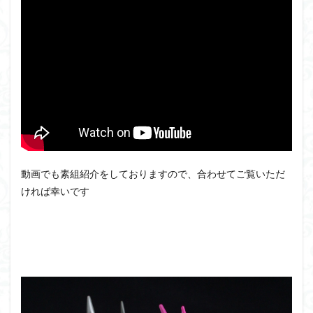
アーマード・コア
ウマ娘
ウルズハント
ウルトラマン
ウルトラマンZ
エクスプローリングラボネイチャー
エルガイム
エンドオブヒーローズ
エヴァ
エヴァンゲリオン
オリジン
オルフェンズ
オーガス
ガオガイガー
ガンダム
ガンダムSEED
ガンダムW
ガンダムアーティファクト
ガンダムＳＥＥＤ
ガンプラ
ガンプラレビュー
ガンｘソード
ガールガンレディ
キングヘイロー
動画でも素組紹介をしておりますので、合わせてご覧いただ
ければ幸いです
クウガ
ククルスドアン
クロスシルエット
グッドスマイルカンパニー
グランゾート
ゲッター
ゲッターアーク
ゲート処理
ゲート処理追加
コトブキヤ
コピック塗装
コラボ
コードビースト
ゴジラ
ゴーダンナー
サムネ
サムライトルーパー
サンプル
ザク陣営