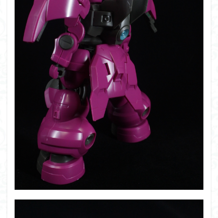
組み立て依頼
組立代行
組立依頼
蒼穹のファフナー
装甲娘
輝羅鋼
途中経過
遊戯王
遊模
配信特別企画
鉄血のオルフェンズ
閃光のハサウェイ
食玩
鬼滅の刃
魔神創造伝ワタル
魔神英雄伝ワタル
魔装機神
龍神丸
龍騎
ＨＧ
ＭＧ
ＲＧ
ＳＲＷ
検索