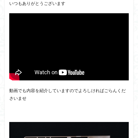
アーマード・コア
ウマ娘
ウルズハント
いつもありがとうございます
ウルトラマン
ウルトラマンZ
エクスプローリングラボネイチャー
エルガイム
エンドオブヒーローズ
エヴァ
エヴァンゲリオン
オリジン
オルフェンズ
オーガス
ガオガイガー
ガンダム
ガンダムSEED
ガンダムW
ガンダムアーティファクト
ガンダムＳＥＥＤ
ガンプラ
ガンプラレビュー
ガンｘソード
ガールガンレディ
キングヘイロー
クウガ
ククルスドアン
クロスシルエット
動画でも内容を紹介していますのでよろしければごらんくだ
グッドスマイルカンパニー
グランゾート
ゲッター
さいませ
ゲッターアーク
ゲート処理
ゲート処理追加
コトブキヤ
コピック塗装
コラボ
コードビースト
ゴジラ
ゴーダンナー
サムネ
サムライトルーパー
サンプル
ザク陣営