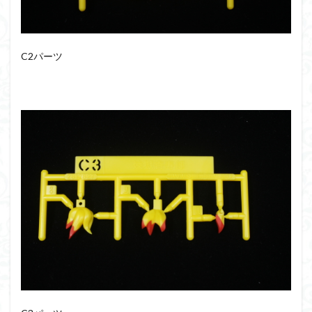
仮面ライダードライブ
仮面ライダーブレイド
侵略ロボ
倉持ｷｮｰﾘｭｰ
元祖SD
全塗装
内容紹介
勇者王
化石
塗装
C2パーツ
塗装組立キット
境界戦機
展示
平成ザクジム合戦R4
平成ザクジム合戦くらくら
平成ザクジム合戦くらくらR
平成ザクジム合戦くらくらR3
平成ザクジム合戦くらくらR4
平成ザクジム合戦くらくらR6
平成ザクジム合戦くらくらR7
楽園追放
横浜ガンダム
橘猫工業
機動動姫
水星の魔女
筆塗
筆塗り
簡単フィニッシュ
素組
素組レビュー
素組代行
素組代行キット一覧
素組代行サービス
素組依頼
素組画像
素組紹介
組み立てました
組み立て代行