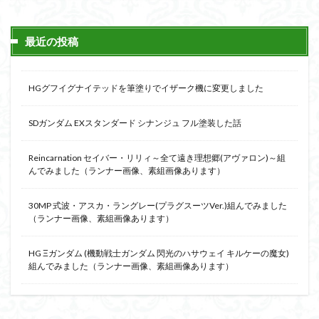
最近の投稿
HGグフイグナイテッドを筆塗りでイザーク機に変更しました
SDガンダム EXスタンダード シナンジュ フル塗装した話
Reincarnation セイバー・リリィ～全て遠き理想郷(アヴァロン)～組
んでみました（ランナー画像、素組画像あります）
30MP 式波・アスカ・ラングレー(プラグスーツVer.)組んでみました
（ランナー画像、素組画像あります）
HG Ξガンダム (機動戦士ガンダム 閃光のハサウェイ キルケーの魔女)
組んでみました（ランナー画像、素組画像あります）