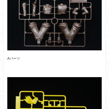
シタデル
シタデルカラー
シャニマス
シンエヴァンゲリオン
シンデュアリティ
シン・エヴァンゲリオン劇場版
ジム陣営
ジークアクス
スクウェア・エニックス
スターウォーズ
ストラクチャーアーツ
スパロボ
スパロボＯＧ
スミ入れ
スーパーロボット大戦
スーパーロボット大戦OG
セブンイレブン
ゼノギアス
ゾンビノイド
ダイスdeシタデル
Aパーツ
ダメージ表現
チトセリウム
ティタノマキア
ディアゴスティーニ
デジモン
ドラゴンボール
ドラゴンボールZ
ナイチンゲール
ナデシコ
ハイパークロームAg
バトローグ
バンダイ
パトレイバー
パーツ紹介
ビルドメタバース
ファフナー
フィギュア
フィギュアライズスタンダード
フィギュアライズ・ラボ