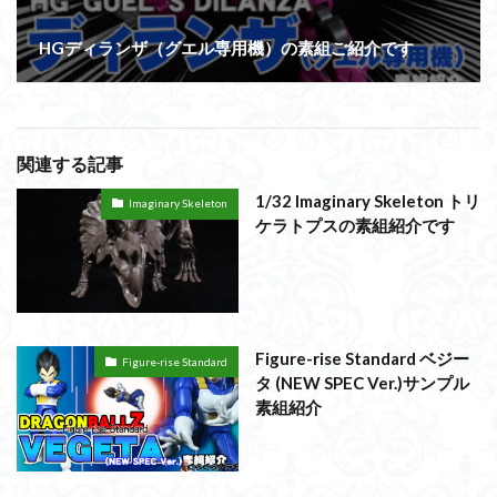
HGディランザ（グエル専用機）の素組ご紹介です
関連する記事
1/32 Imaginary Skeleton トリ
Imaginary Skeleton
ケラトプスの素組紹介です
Figure-rise Standard ベジー
Figure-rise Standard
タ (NEW SPEC Ver.)サンプル
素組紹介