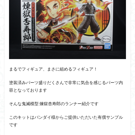
PUIPUI
Re incarnation
Reincarnation
RG
SD
SDCS
SDEX
SDW
SDWヒーローズ
SDガンダム
SDクロスシルエット
SDワールドヒーローズ
SEED
SEEDFREEDOM
show up
Supreme
ULTIMAGEAR
ULTRAMAN SUIT
Urdr-Hunt
wave
YOASOBI
くらくらの挑戦状2021
くらくらコンペ
くらくらプラモアイギス
くらくらプラモコンペ
まるでフィギュア、まさに組めるフィギュア！
くらくら・オブザデッドコンペ
塗装済みパーツ盛りだくさんで非常に気合を感じるパーツ内
くらくら・オブザデッドプラモコンペ
容となっております
くらくら創彩少女庭園コンペ
くらくら塗装初めセット2022
アイドルマスター
そんな鬼滅模型 煉獄杏寿郎のランナー紹介です
アイドルマスターシャイニーカラーズ
アイマス
このキットはバンダイ様からご提供いただいた有償サンプル
アギト
アスカ
アリスギア・アイギス
です
アリス・ギア・アイギス
アーマードコア