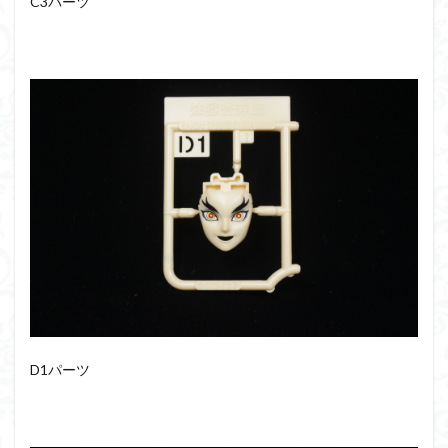
C3パーツ
組み立て依頼
組立代行
組立依頼
蒼穹のファフナー
装甲娘
輝羅鋼
途中経過
遊戯王
遊模
配信特別企画
鉄血のオルフェンズ
閃光のハサウェイ
食玩
鬼滅の刃
魔神創造伝ワタル
魔神英雄伝ワタル
魔装機神
龍神丸
龍騎
ＨＧ
ＭＧ
ＲＧ
ＳＲＷ
検索
D1パーツ