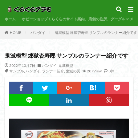
サンプル
素組代行
コトブキヤ
バンダイ
コンペ
ホーム
カテゴリー
ホビーショップくらくらのサイト案内、店舗の住所、グーグルマップ
HOME
バンダイ
鬼滅模型 煉獄杏寿郎 サンプルのランナー紹介です
タグ
鬼滅模型 煉獄杏寿郎 サンプルのランナー紹介です
30MF
30MM
30MP
30MS
86
ACVI
Amplified
Amplified IMGN
BANDAI
2022年10月7日
バンダイ
,
鬼滅模型
サンプル
,
バンダイ
,
ランナー紹介
,
鬼滅の刃
207View
0件
BB戦士
CS
EG
END OF HEROES
EXスタンダード
FA:G
Fate
Figure-rise Standard
Figure-rise Standard Amplified
Figure-riseLABO
FULL MECHANICS
GQuuuuuuX
HG
HGCE
HGUC
Imaginary Skeleton
MG
MGEX
MGSD
MODEROID
MSD
Netflix
PG
PLAMATEA
PLAMAX
PLUM