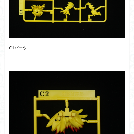
フォーゼ
フルメカニクス
フル塗装
フレームアームズ・ガール
フレームミュージック・ガール
ブレンパワード
プラノサウルス
プラフィア
プラモ
プラモデル
プラモ紹介
プレミアムバンダイ
C1パーツ
ヘキサギア
ベルセルク
ホビーショップくらくら
ボトムズ
ポケモン
マクロス
マクロスF
マクロスΔ
マクロスデルタ
マクロスプラス
マクロス７
マジンガーZ
マックスファクトリー
ムーミンハウス
メガミデバイス
メッキ風塗装
モデロイド
モルカー
ヤマト
ヤマトよ永遠に REBEL3199
ランナー
ランナー紹介
レビュー
ワタル
ワンピース
ヱヴァンゲリヲン
一番くじ
三国創傑伝
仮面ライダー
仮面ライダーアギト