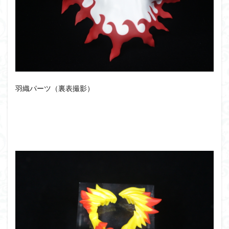
羽織パーツ（裏表撮影）