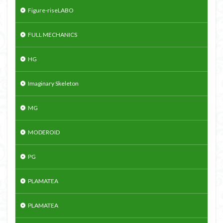
Figure-riseLABO
FULL MECHANICS
HG
Imaginary Skeleton
MG
MODEROID
PG
PLAMATEA
PLAMATEA