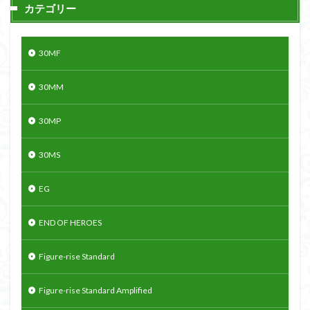
カテゴリー
30MF
30MM
30MP
30MS
EG
END OF HEROES
Figure-rise Standard
Figure-rise Standard Amplified