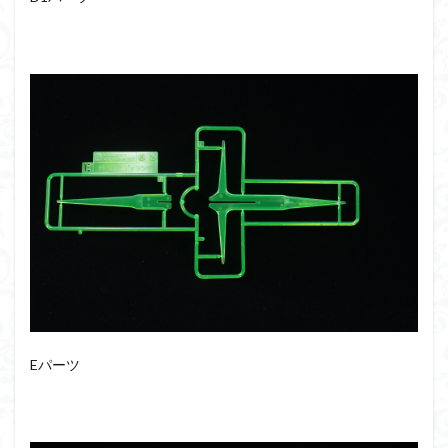
組み立て依頼
組立代行
組立依頼
蒼穹のファフナー
装甲娘
輝羅鋼
途中経過
遊戯王
遊模
配信特別企画
鉄血のオルフェンズ
閃光のハサウェイ
食玩
鬼滅の刃
魔神創造伝ワタル
魔神英雄伝ワタル
魔装機神
龍神丸
龍騎
ＨＧ
ＭＧ
ＲＧ
ＳＲＷ
検索
Eパーツ