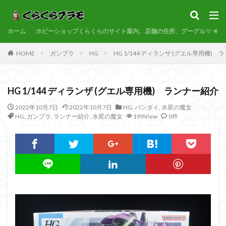
サンプル
素組代行
コトブキヤ
バンダイ
コンペ
ホーム
カテゴリー
ホビーショップくらくらのサイト案内、店舗の住所、グーグルマップ
HOME
ガンプラ
HG
HG 1/144 ディランザ (グエル専用機)
タグ
HG 1/144 ディランザ (グエル専用機) ランナー紹介
30MF
30MM
30MP
30MS
86
ACVI
Amplified
Amplified IMGN
BANDAI
2022年10月7日
2022年10月7日
HG
,
バンダイ
,
水星の魔女
HG
,
ガンプラ
,
ランナー紹介
,
水星の魔女
199View
0件
BB戦士
CS
EG
END OF HEROES
EXスタンダード
FA:G
Fate
Figure-rise Standard
Figure-rise Standard Amplified
Figure-riseLABO
FULL MECHANICS
GQuuuuuuX
HG
HGCE
HGUC
Imaginary Skeleton
MG
MGEX
MGSD
MODEROID
MSD
Netflix
PG
PLAMATEA
PLAMAX
PLUM