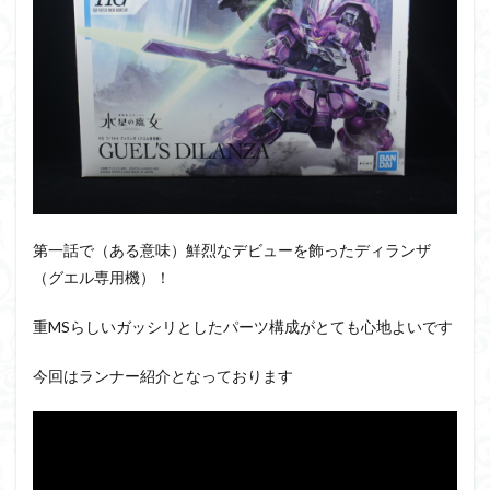
PUIPUI
Re incarnation
Reincarnation
RG
SD
SDCS
SDEX
SDW
SDWヒーローズ
SDガンダム
SDクロスシルエット
SDワールドヒーローズ
SEED
SEEDFREEDOM
show up
Supreme
ULTIMAGEAR
ULTRAMAN SUIT
Urdr-Hunt
wave
YOASOBI
くらくらの挑戦状2021
くらくらコンペ
くらくらプラモアイギス
くらくらプラモコンペ
第一話で（ある意味）鮮烈なデビューを飾ったディランザ
くらくら・オブザデッドコンペ
（グエル専用機）！
くらくら・オブザデッドプラモコンペ
重MSらしいガッシリとしたパーツ構成がとても心地よいです
くらくら創彩少女庭園コンペ
くらくら塗装初めセット2022
アイドルマスター
今回はランナー紹介となっております
アイドルマスターシャイニーカラーズ
アイマス
アギト
アスカ
アリスギア・アイギス
アリス・ギア・アイギス
アーマードコア