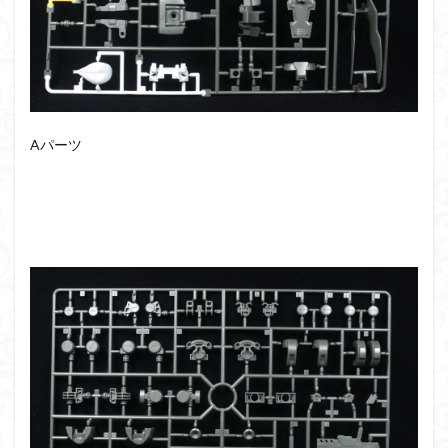
シタデル
シタデルカラー
シャニマス
シンエヴァンゲリオン
シンデュアリティ
シン・エヴァンゲリオン劇場版
ジム陣営
ジークアクス
スクウェア・エニックス
スターウォーズ
ストラクチャーアーツ
スパロボ
Aパーツ
スパロボＯＧ
スミ入れ
スーパーロボット大戦
スーパーロボット大戦OG
セブンイレブン
ゼノギアス
ゾンビノイド
ダイスdeシタデル
ダメージ表現
チトセリウム
ティタノマキア
ディアゴスティーニ
デジモン
ドラゴンボール
ドラゴンボールZ
ナイチンゲール
ナデシコ
ハイパークロームAg
バトローグ
バンダイ
パトレイバー
パーツ紹介
ビルドメタバース
ファフナー
フィギュア
フィギュアライズスタンダード
フィギュアライズ・ラボ