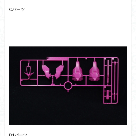
仮面ライダードライブ
仮面ライダーブレイド
Cパーツ
侵略ロボ
倉持ｷｮｰﾘｭｰ
元祖SD
全塗装
内容紹介
勇者王
化石
塗装
塗装組立キット
境界戦機
展示
平成ザクジム合戦R4
平成ザクジム合戦くらくら
平成ザクジム合戦くらくらR
平成ザクジム合戦くらくらR3
平成ザクジム合戦くらくらR4
平成ザクジム合戦くらくらR6
平成ザクジム合戦くらくらR7
楽園追放
横浜ガンダム
橘猫工業
機動動姫
水星の魔女
筆塗
筆塗り
簡単フィニッシュ
素組
素組レビュー
素組代行
素組代行キット一覧
素組代行サービス
素組依頼
素組画像
素組紹介
組み立てました
組み立て代行
D1パーツ