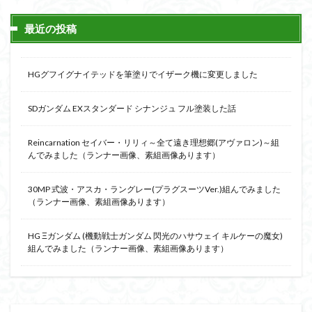
最近の投稿
HGグフイグナイテッドを筆塗りでイザーク機に変更しました
SDガンダム EXスタンダード シナンジュ フル塗装した話
Reincarnation セイバー・リリィ～全て遠き理想郷(アヴァロン)～組
んでみました（ランナー画像、素組画像あります）
30MP 式波・アスカ・ラングレー(プラグスーツVer.)組んでみました
（ランナー画像、素組画像あります）
HG Ξガンダム (機動戦士ガンダム 閃光のハサウェイ キルケーの魔女)
組んでみました（ランナー画像、素組画像あります）