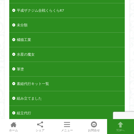
平成ザクジム合戦くらくらR7
未分類
橘猫工業
水星の魔女
筆塗
素組代行キット一覧
組み立てました
組立代行
装甲娘
ホーム
シェア
メニュー
お問合せ
TOPへ