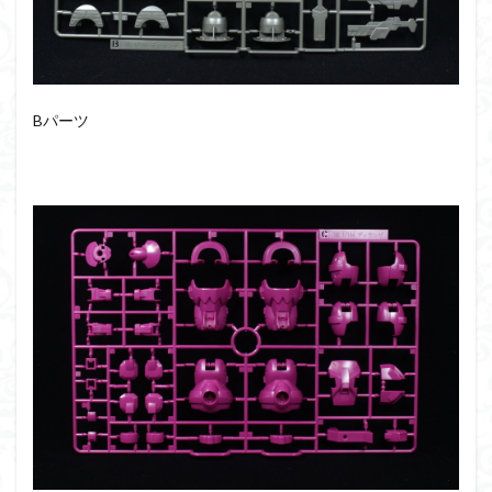
フォーゼ
フルメカニクス
フル塗装
フレームアームズ・ガール
フレームミュージック・ガール
ブレンパワード
プラノサウルス
プラフィア
プラモ
Bパーツ
プラモデル
プラモ紹介
プレミアムバンダイ
ヘキサギア
ベルセルク
ホビーショップくらくら
ボトムズ
ポケモン
マクロス
マクロスF
マクロスΔ
マクロスデルタ
マクロスプラス
マクロス７
マジンガーZ
マックスファクトリー
ムーミンハウス
メガミデバイス
メッキ風塗装
モデロイド
モルカー
ヤマト
ヤマトよ永遠に REBEL3199
ランナー
ランナー紹介
レビュー
ワタル
ワンピース
ヱヴァンゲリヲン
一番くじ
三国創傑伝
仮面ライダー
仮面ライダーアギト