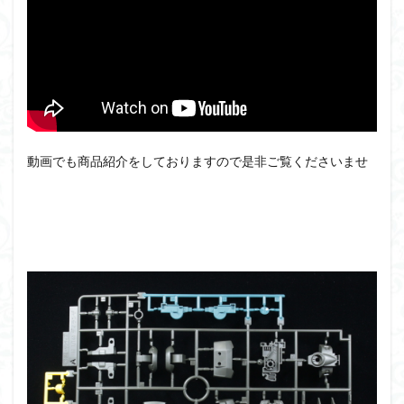
アーマード・コア
ウマ娘
ウルズハント
ウルトラマン
ウルトラマンZ
エクスプローリングラボネイチャー
エルガイム
エンドオブヒーローズ
エヴァ
エヴァンゲリオン
オリジン
オルフェンズ
オーガス
ガオガイガー
ガンダム
ガンダムSEED
動画でも商品紹介をしておりますので是非ご覧くださいませ
ガンダムW
ガンダムアーティファクト
ガンダムＳＥＥＤ
ガンプラ
ガンプラレビュー
ガンｘソード
ガールガンレディ
キングヘイロー
クウガ
ククルスドアン
クロスシルエット
グッドスマイルカンパニー
グランゾート
ゲッター
ゲッターアーク
ゲート処理
ゲート処理追加
コトブキヤ
コピック塗装
コラボ
コードビースト
ゴジラ
ゴーダンナー
サムネ
サムライトルーパー
サンプル
ザク陣営