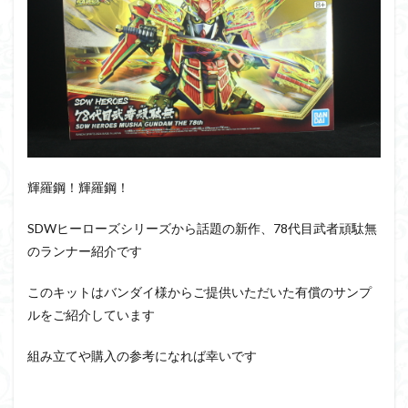
PUIPUI
Re incarnation
Reincarnation
RG
SD
SDCS
SDEX
SDW
SDWヒーローズ
SDガンダム
SDクロスシルエット
SDワールドヒーローズ
SEED
SEEDFREEDOM
show up
Supreme
ULTIMAGEAR
ULTRAMAN SUIT
Urdr-Hunt
wave
YOASOBI
くらくらの挑戦状2021
くらくらコンペ
輝羅鋼！輝羅鋼！
くらくらプラモアイギス
くらくらプラモコンペ
くらくら・オブザデッドコンペ
SDWヒーローズシリーズから話題の新作、78代目武者頑駄無
くらくら・オブザデッドプラモコンペ
のランナー紹介です
くらくら創彩少女庭園コンペ
このキットはバンダイ様からご提供いただいた有償のサンプ
くらくら塗装初めセット2022
アイドルマスター
ルをご紹介しています
アイドルマスターシャイニーカラーズ
アイマス
組み立てや購入の参考になれば幸いです
アギト
アスカ
アリスギア・アイギス
アリス・ギア・アイギス
アーマードコア