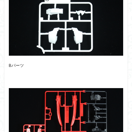
シタデル
シタデルカラー
シャニマス
シンエヴァンゲリオン
シンデュアリティ
シン・エヴァンゲリオン劇場版
ジム陣営
ジークアクス
スクウェア・エニックス
スターウォーズ
ストラクチャーアーツ
スパロボ
スパロボＯＧ
スミ入れ
スーパーロボット大戦
スーパーロボット大戦OG
セブンイレブン
ゼノギアス
ゾンビノイド
ダイスdeシタデル
Bパーツ
ダメージ表現
チトセリウム
ティタノマキア
ディアゴスティーニ
デジモン
ドラゴンボール
ドラゴンボールZ
ナイチンゲール
ナデシコ
ハイパークロームAg
バトローグ
バンダイ
パトレイバー
パーツ紹介
ビルドメタバース
ファフナー
フィギュア
フィギュアライズスタンダード
フィギュアライズ・ラボ