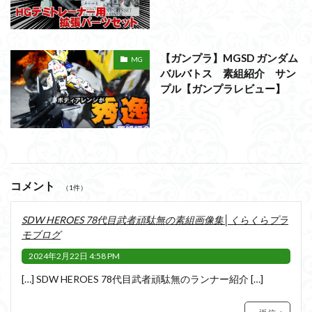
【ガンプラ】MGSD ガンダム
MG
バルバトス 素組紹介 サン
プル【ガンプラレビュー】
コメント
（1件）
SDW HEROES 78代目武者頑駄無の素組画像集│くらくらプラ
モブログ
2024年2月22日 4:58 PM
[…] SDW HEROES 78代目武者頑駄無のランナー紹介 […]