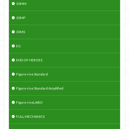
30MM
30MP
30MS
EG
END OF HEROES
Figure-rise Standard
Figure-rise Standard Amplified
Figure-riseLABO
FULL MECHANICS