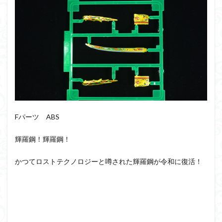
組み立て依頼
組立代行
組立依頼
蒼穹のファフナー
装甲娘
輝羅鋼
途中経過
遊戯王
遊模
配信特別企画
鉄血のオルフェンズ
閃光のハサウェイ
食玩
鬼滅の刃
魔神創造伝ワタル
魔神英雄伝ワタル
魔装機神
龍神丸
龍騎
ＨＧ
ＭＧ
ＲＧ
ＳＲＷ
Fパーツ ABS
検索
輝羅鋼！輝羅鋼！
かつてロストテクノロジーと噂された輝羅鋼が令和に復活！