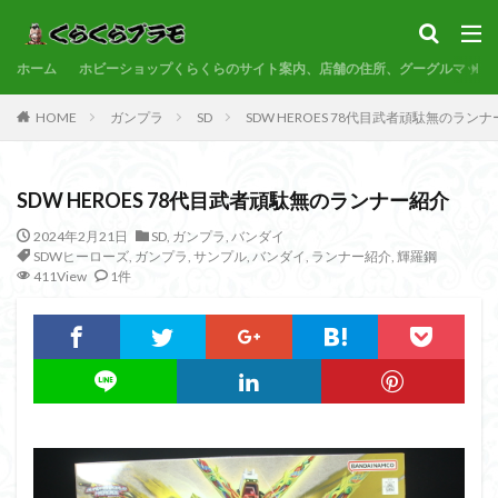
サンプル
素組代行
コトブキヤ
バンダイ
コンペ
ホーム
カテゴリー
ホビーショップくらくらのサイト案内、店舗の住所、グーグルマップ
HOME
ガンプラ
SD
SDW HEROES 78代目武者頑駄無のラン
タグ
SDW HEROES 78代目武者頑駄無のランナー紹介
30MF
30MM
30MP
30MS
86
ACVI
Amplified
Amplified IMGN
BANDAI
2024年2月21日
SD
,
ガンプラ
,
バンダイ
SDWヒーローズ
,
ガンプラ
,
サンプル
,
バンダイ
,
ランナー紹介
,
輝羅鋼
BB戦士
CS
EG
END OF HEROES
411View
1件
EXスタンダード
FA:G
Fate
Figure-rise Standard
Figure-rise Standard Amplified
Figure-riseLABO
FULL MECHANICS
GQuuuuuuX
HG
HGCE
HGUC
Imaginary Skeleton
MG
MGEX
MGSD
MODEROID
MSD
Netflix
PG
PLAMATEA
PLAMAX
PLUM