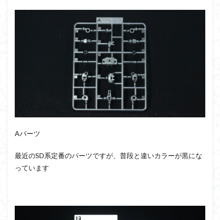
アーマード・コア
ウマ娘
ウルズハント
ウルトラマン
ウルトラマンZ
エクスプローリングラボネイチャー
エルガイム
エンドオブヒーローズ
エヴァ
エヴァンゲリオン
オリジン
オルフェンズ
オーガス
ガオガイガー
ガンダム
ガンダムSEED
ガンダムW
ガンダムアーティファクト
ガンダムＳＥＥＤ
ガンプラ
ガンプラレビュー
ガンｘソード
ガールガンレディ
キングヘイロー
Aパーツ
クウガ
ククルスドアン
クロスシルエット
グッドスマイルカンパニー
グランゾート
ゲッター
最近のSD系定番のパーツですが、普段と違いカラーが黒にな
ゲッターアーク
ゲート処理
ゲート処理追加
っています
コトブキヤ
コピック塗装
コラボ
コードビースト
ゴジラ
ゴーダンナー
サムネ
サムライトルーパー
サンプル
ザク陣営