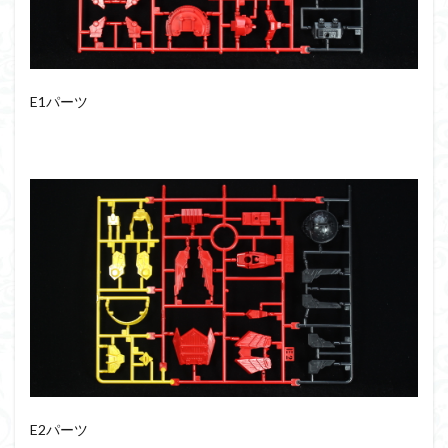
フォーゼ
フルメカニクス
フル塗装
フレームアームズ・ガール
フレームミュージック・ガール
ブレンパワード
プラノサウルス
プラフィア
プラモ
E1パーツ
プラモデル
プラモ紹介
プレミアムバンダイ
ヘキサギア
ベルセルク
ホビーショップくらくら
ボトムズ
ポケモン
マクロス
マクロスF
マクロスΔ
マクロスデルタ
マクロスプラス
マクロス７
マジンガーZ
マックスファクトリー
ムーミンハウス
メガミデバイス
メッキ風塗装
モデロイド
モルカー
ヤマト
ヤマトよ永遠に REBEL3199
ランナー
ランナー紹介
レビュー
ワタル
ワンピース
ヱヴァンゲリヲン
一番くじ
三国創傑伝
E2パーツ
仮面ライダー
仮面ライダーアギト