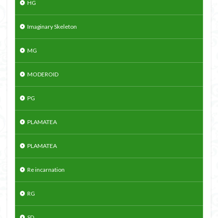
HG
Imaginary Skeleton
MG
MODEROID
PG
PLAMATEA
PLAMATEA
Re incarnation
RG
SD