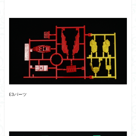
仮面ライダードライブ
仮面ライダーブレイド
侵略ロボ
倉持ｷｮｰﾘｭｰ
元祖SD
全塗装
内容紹介
勇者王
化石
塗装
塗装組立キット
境界戦機
展示
平成ザクジム合戦R4
平成ザクジム合戦くらくら
平成ザクジム合戦くらくらR
平成ザクジム合戦くらくらR3
平成ザクジム合戦くらくらR4
平成ザクジム合戦くらくらR6
平成ザクジム合戦くらくらR7
楽園追放
E3パーツ
横浜ガンダム
橘猫工業
機動動姫
水星の魔女
筆塗
筆塗り
簡単フィニッシュ
素組
素組レビュー
素組代行
素組代行キット一覧
素組代行サービス
素組依頼
素組画像
素組紹介
組み立てました
組み立て代行