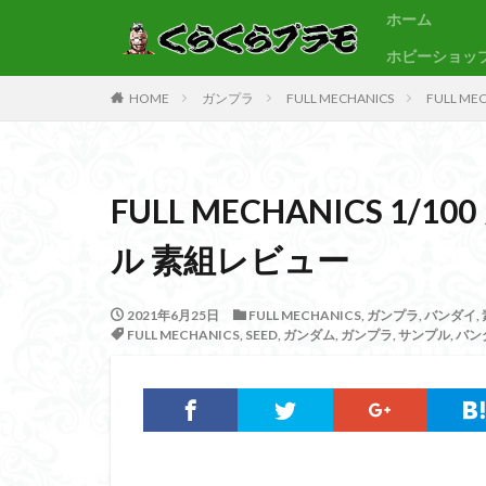
ホーム
ホビーショッ
サンプル
素組代行
HOME
ガンプラ
FULL MECHANICS
FULL M
カテゴリー
FULL MECHANICS 
タグ
ル 素組レビュー
30MF
30M
BB戦士
CS
2021年6月25日
FULL MECHANICS
,
ガンプラ
,
バンダイ
,
Figure-rise Standa
FULL MECHANICS
,
SEED
,
ガンダム
,
ガンプラ
,
サンプル
,
バン
HGUC
Imagi
PLAMATEA
SDCS
SDEX
SDワールドヒーロ
ULTRAMAN SUIT