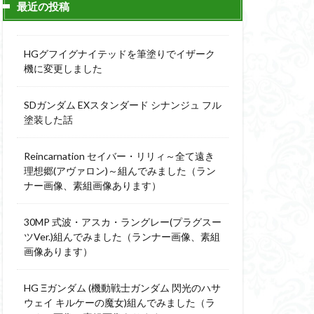
最近の投稿
ィーニ
デジモン
g
バトローグ
HGグフイグナイテッドを筆塗りでイザーク
ュア
機に変更しました
フル塗装
SDガンダム EXスタンダード シナンジュ フル
ウルス
塗装した話
ア
ベルセルク
スΔ
Reincarnation セイバー・リリィ～全て遠き
ー
理想郷(アヴァロン)～組んでみました（ラン
ナー画像、素組画像あります）
ト
ンピース
30MP 式波・アスカ・ラングレー(プラグスー
ツVer.)組んでみました（ランナー画像、素組
画像あります）
全塗装
成ザクジム合戦R4
HG Ξガンダム (機動戦士ガンダム 閃光のハサ
ウェイ キルケーの魔女)組んでみました（ラ