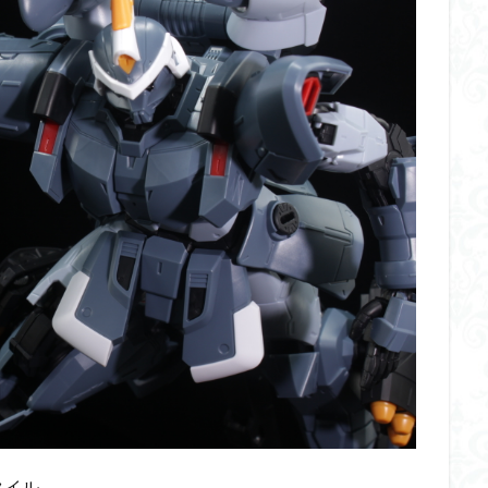
イギス
くらくらプラモコンペ
くらくら・オブザデッドコンペ
デッドプラモコンペ
くらくら創彩少女庭園コンペ
くらくら塗装初めセット
アイドルマスターシャイニーカラーズ
アイマス
アギト
アス
ギス
アリス・ギア・アイギス
アーマードコア
アーマード・コア
ウルトラマン
ウルトラマンZ
エクスプローリングラボネイチャー
ーズ
エヴァ
エヴァンゲリオン
オリジン
オルフェンズ
ガンダム
ガンダムSEED
ガンダムW
ガンダムアーティファクト
ガンプラ
ガンプラレビュー
ガンｘソード
ガールガンレディ
クウガ
ククルスドアン
クロスシルエット
グッドスマイルカン
ゲッター
ゲッターアーク
ゲート処理
ゲート処理追加
コト
コラボ
コードビースト
ゴジラ
ゴーダンナー
サムネ
ク陣営
シタデル
シタデルカラー
シャニマス
シンエヴァンゲ
シン・エヴァンゲリオン劇場版
ジム陣営
ジークアクス
スク
ストラクチャーアーツ
スパロボ
スパロボＯＧ
スミ入れ
タイル
大戦
スーパーロボット大戦OG
セブンイレブン
ゼノギアス