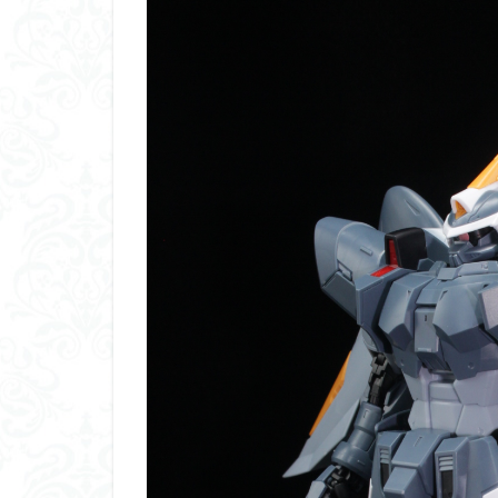
平成ザクジム合戦
横浜ガンダム
素組レビュー
素組紹介
組
蒼穹のファフナー
鉄血のオルフェン
魔装機神
龍