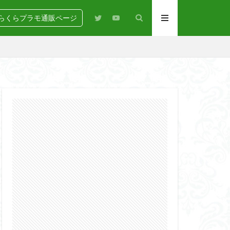
らくらプラモ通販ページ
N
BANDAI
igure-rise Standard
HG
HGCE
Netflix
PG
RG
SD
GEAR
らくらコンペ