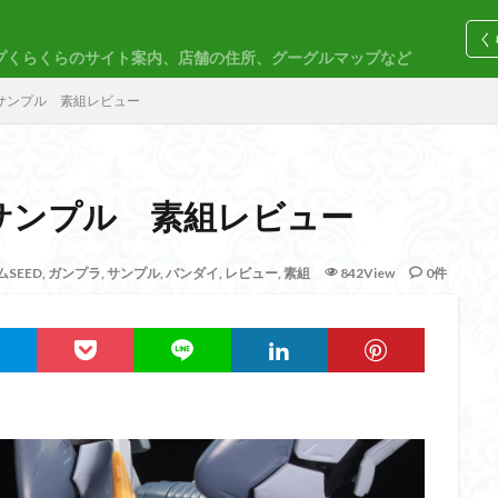
く
プくらくらのサイト案内、店舗の住所、グーグルマップなど
コトブキヤ
バンダイ
コンペ
ン サンプル 素組レビュー
ン サンプル 素組レビュー
M
30MP
30MS
86
ACVI
Amplified
Amplified IMG
SEED
,
ガンプラ
,
サンプル
,
バンダイ
,
レビュー
,
素組
842View
0件
EG
END OF HEROES
EXスタンダード
FA:G
Fate
F
rd Amplified
Figure-riseLABO
FULL MECHANICS
GQuuuuuuX
nary Skeleton
MG
MGEX
MGSD
MODEROID
MSD
PLAMAX
PLUM
PUIPUI
Re incarnation
Reincarnation
SDW
SDWヒーローズ
SDガンダム
SDクロスシルエット
ーズ
SEED
SEEDFREEDOM
show up
Supreme
ULTIMA
Urdr-Hunt
wave
YOASOBI
くらくらの挑戦状2021
く