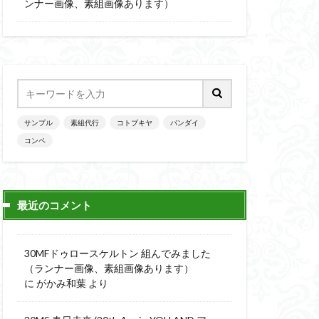
楽園追放
ンナー画像、素組画像あります）
ニッシュ
素組
素組画像
画
魔神英雄伝ワタル
サンプル
素組代行
コトブキヤ
バンダイ
コンペ
最近のコメント
30MFドゥロースケルトン 組んでみました
（ランナー画像、素組画像あります）
に
がかみ和葉
より