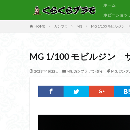
ホーム
ホビーショッ
サンプル
素組代行
HOME
ガンプラ
MG
MG 1/100 モビルジ
カテゴリー
MG 1/100 モビルジ
タグ
30MF
30M
2021年4月22日
MG
,
ガンプラ
,
バンダイ
MG
,
ガンダム
BB戦士
CS
Figure-rise Standa
HGUC
Imagi
PLAMATEA
SDCS
SDEX
SDワールドヒーロ
ULTRAMAN SUIT