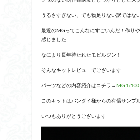
ダイスdeシタデル
うるさすぎない、でも物足りない訳ではな
ドラゴンボール
バンダイ
パ
最近のMGってこんなにすごいんだ！作り
フィギュアライズ
感じました
フレームアームズ
なにより長年待たれたモビルジン！
プラフィア
ホビーショップく
そんなキットレビューでございます
マクロスデルタ
ムーミンハウス
パーツなどの内容紹介はコチラ→
MG 1/1
ヤマトよ永遠に REB
このキットはバンダイ様からの有償サンプ
ヱヴァンゲリヲン
仮面ライダードラ
いつもありがとうございます
内容紹介
勇
平成ザクジム合戦