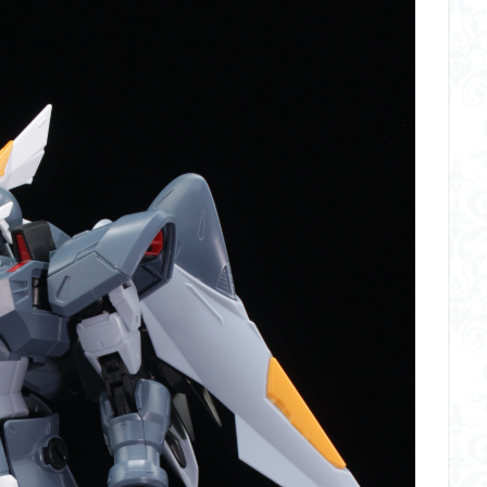
くらくらR4
平成ザクジム合戦くらくらR6
平成ザクジム合戦くらくらR7
橘猫工業
機動動姫
水星の魔女
筆塗
筆塗り
簡単フィ
素組代行
素組代行キット一覧
素組代行サービス
素組依頼
み立てました
組み立て代行
組み立て依頼
組立代行
組立依頼
装甲娘
輝羅鋼
途中経過
遊戯王
遊模
配信特別企
ズ
閃光のハサウェイ
食玩
鬼滅の刃
魔神創造伝ワタル
神丸
龍騎
ＨＧ
ＭＧ
ＲＧ
ＳＲＷ
検索