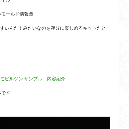
ダメージ表現
チトセリウム
ティタノマキア
ディアゴステ
いモールド情報量
ドラゴンボールZ
ナイチンゲール
ナデシコ
ハイパークロームA
トレイバー
パーツ紹介
ビルドメタバース
ファフナー
フィギ
やすいんだ！みたいなのを存分に楽しめるキットだと
スタンダード
フィギュアライズ・ラボ
フォーゼ
フルメカニクス
・ガール
フレームミュージック・ガール
ブレンパワード
プラノサ
プラモ
プラモデル
プラモ紹介
プレミアムバンダイ
ヘキサギ
らくら
ボトムズ
ポケモン
マクロス
マクロスF
マクロ
マクロスプラス
マクロス７
マジンガーZ
マックスファクトリ
メガミデバイス
メッキ風塗装
モデロイド
モルカー
ヤマ
00 モビルジン サンプル 内容紹介
EL3199
ランナー
ランナー紹介
レビュー
ワタル
ワ
ルです
一番くじ
三国創傑伝
仮面ライダー
仮面ライダーアギト
イブ
仮面ライダーブレイド
侵略ロボ
倉持ｷｮｰﾘｭｰ
元祖SD
者王
化石
塗装
塗装組立キット
境界戦機
展示
平
くらくら
平成ザクジム合戦くらくらR
平成ザクジム合戦くらくらR3