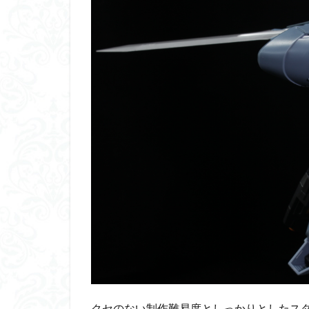
くらくらプラモア
くらくら・オブザ
アイドルマスター
アリスギア・アイ
ウルズハント
エンドオブヒーロ
ガオガイガー
ガンダムＳＥＥＤ
キングヘイロー
グランゾート
コピック塗装
サンプル
ザ
シンデュアリティ
スターウォーズ
クセのない制作難易度としっかりとしたス
スーパーロボット