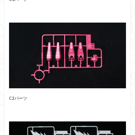
フォーゼ
フルメカニクス
フル塗装
フレームアームズ・ガール
フレームミュージック・ガール
ブレンパワード
プラノサウルス
プラフィア
プラモ
プラモデル
プラモ紹介
プレミアムバンダイ
ヘキサギア
ベルセルク
ホビーショップくらくら
ボトムズ
ポケモン
マクロス
マクロスF
マクロスΔ
マクロスデルタ
マクロスプラス
マクロス７
マジンガーZ
マックスファクトリー
ムーミンハウス
メガミデバイス
メッキ風塗装
モデロイド
モルカー
ヤマト
C2パーツ
ヤマトよ永遠に REBEL3199
ランナー
ランナー紹介
レビュー
ワタル
ワンピース
ヱヴァンゲリヲン
一番くじ
三国創傑伝
仮面ライダー
仮面ライダーアギト