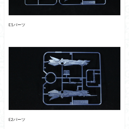
組み立て依頼
組立代行
組立依頼
蒼穹のファフナー
装甲娘
輝羅鋼
途中経過
遊戯王
遊模
配信特別企画
E1パーツ
鉄血のオルフェンズ
閃光のハサウェイ
食玩
鬼滅の刃
魔神創造伝ワタル
魔神英雄伝ワタル
魔装機神
龍神丸
龍騎
ＨＧ
ＭＧ
ＲＧ
ＳＲＷ
検索
E2パーツ