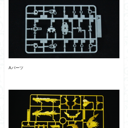
アーマード・コア
ウマ娘
ウルズハント
ウルトラマン
ウルトラマンZ
エクスプローリングラボネイチャー
エルガイム
エンドオブヒーローズ
エヴァ
エヴァンゲリオン
オリジン
オルフェンズ
オーガス
ガオガイガー
ガンダム
ガンダムSEED
ガンダムW
ガンダムアーティファクト
ガンダムＳＥＥＤ
ガンプラ
ガンプラレビュー
Aパーツ
ガンｘソード
ガールガンレディ
キングヘイロー
クウガ
ククルスドアン
クロスシルエット
グッドスマイルカンパニー
グランゾート
ゲッター
ゲッターアーク
ゲート処理
ゲート処理追加
コトブキヤ
コピック塗装
コラボ
コードビースト
ゴジラ
ゴーダンナー
サムネ
サムライトルーパー
サンプル
ザク陣営