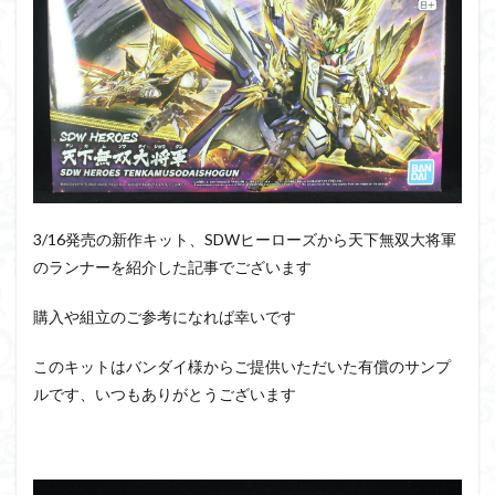
PUIPUI
Re incarnation
Reincarnation
RG
SD
SDCS
SDEX
SDW
SDWヒーローズ
SDガンダム
SDクロスシルエット
SDワールドヒーローズ
SEED
SEEDFREEDOM
show up
Supreme
ULTIMAGEAR
ULTRAMAN SUIT
Urdr-Hunt
wave
YOASOBI
くらくらの挑戦状2021
くらくらコンペ
くらくらプラモアイギス
くらくらプラモコンペ
3/16発売の新作キット、SDWヒーローズから天下無双大将軍
のランナーを紹介した記事でございます
くらくら・オブザデッドコンペ
くらくら・オブザデッドプラモコンペ
購入や組立のご参考になれば幸いです
くらくら創彩少女庭園コンペ
このキットはバンダイ様からご提供いただいた有償のサンプ
くらくら塗装初めセット2022
アイドルマスター
ルです、いつもありがとうございます
アイドルマスターシャイニーカラーズ
アイマス
アギト
アスカ
アリスギア・アイギス
アリス・ギア・アイギス
アーマードコア