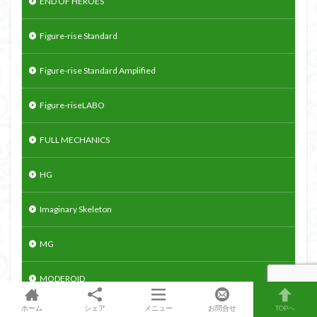
END OF HEROES
Figure-rise Standard
Figure-rise Standard Amplified
Figure-riseLABO
FULL MECHANICS
HG
Imaginary Skeleton
MG
MODEROID
ホーム
シェア
メニュー
お問合せ
TOPへ
PG