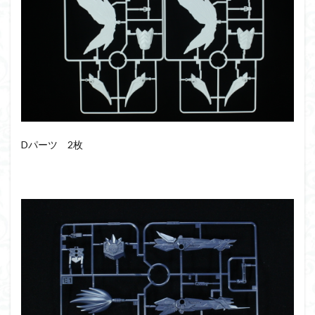
仮面ライダードライブ
仮面ライダーブレイド
侵略ロボ
倉持ｷｮｰﾘｭｰ
元祖SD
全塗装
内容紹介
勇者王
化石
塗装
塗装組立キット
境界戦機
展示
平成ザクジム合戦R4
平成ザクジム合戦くらくら
平成ザクジム合戦くらくらR
平成ザクジム合戦くらくらR3
Dパーツ 2枚
平成ザクジム合戦くらくらR4
平成ザクジム合戦くらくらR6
平成ザクジム合戦くらくらR7
楽園追放
横浜ガンダム
橘猫工業
機動動姫
水星の魔女
筆塗
筆塗り
簡単フィニッシュ
素組
素組レビュー
素組代行
素組代行キット一覧
素組代行サービス
素組依頼
素組画像
素組紹介
組み立てました
組み立て代行