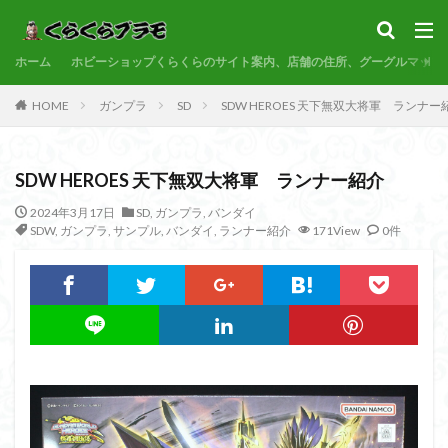
サンプル
素組代行
コトブキヤ
バンダイ
コンペ
ホーム
カテゴリー
ホビーショップくらくらのサイト案内、店舗の住所、グーグルマップ
HOME
ガンプラ
SD
SDW HEROES 天下無双大将軍 ランナー
タグ
SDW HEROES 天下無双大将軍 ランナー紹介
30MF
30MM
30MP
30MS
86
ACVI
Amplified
Amplified IMGN
BANDAI
2024年3月17日
SD
,
ガンプラ
,
バンダイ
SDW
,
ガンプラ
,
サンプル
,
バンダイ
,
ランナー紹介
171View
0件
BB戦士
CS
EG
END OF HEROES
EXスタンダード
FA:G
Fate
Figure-rise Standard
Figure-rise Standard Amplified
Figure-riseLABO
FULL MECHANICS
GQuuuuuuX
HG
HGCE
HGUC
Imaginary Skeleton
MG
MGEX
MGSD
MODEROID
MSD
Netflix
PG
PLAMATEA
PLAMAX
PLUM