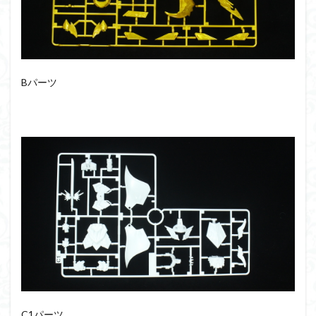
シタデル
シタデルカラー
シャニマス
シンエヴァンゲリオン
シンデュアリティ
シン・エヴァンゲリオン劇場版
ジム陣営
ジークアクス
スクウェア・エニックス
Bパーツ
スターウォーズ
ストラクチャーアーツ
スパロボ
スパロボＯＧ
スミ入れ
スーパーロボット大戦
スーパーロボット大戦OG
セブンイレブン
ゼノギアス
ゾンビノイド
ダイスdeシタデル
ダメージ表現
チトセリウム
ティタノマキア
ディアゴスティーニ
デジモン
ドラゴンボール
ドラゴンボールZ
ナイチンゲール
ナデシコ
ハイパークロームAg
バトローグ
バンダイ
パトレイバー
パーツ紹介
ビルドメタバース
ファフナー
フィギュア
フィギュアライズスタンダード
フィギュアライズ・ラボ
C1パーツ