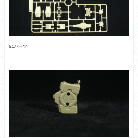
組み立て依頼
組立代行
組立依頼
蒼穹のファフナー
装甲娘
輝羅鋼
途中経過
遊戯王
遊模
配信特別企画
鉄血のオルフェンズ
閃光のハサウェイ
食玩
鬼滅の刃
魔神創造伝ワタル
魔神英雄伝ワタル
E1パーツ
魔装機神
龍神丸
龍騎
ＨＧ
ＭＧ
ＲＧ
ＳＲＷ
検索