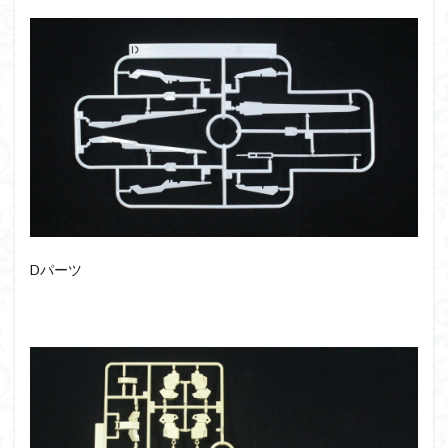
仮面ライダードライブ
仮面ライダーブレイド
侵略ロボ
倉持ｷｮｰﾘｭｰ
元祖SD
全塗装
内容紹介
勇者王
化石
塗装
塗装組立キット
境界戦機
展示
平成ザクジム合戦R4
平成ザクジム合戦くらくら
平成ザクジム合戦くらくらR
平成ザクジム合戦くらくらR3
平成ザクジム合戦くらくらR4
平成ザクジム合戦くらくらR6
Dパーツ
平成ザクジム合戦くらくらR7
楽園追放
横浜ガンダム
橘猫工業
機動動姫
水星の魔女
筆塗
筆塗り
簡単フィニッシュ
素組
素組レビュー
素組代行
素組代行キット一覧
素組代行サービス
素組依頼
素組画像
素組紹介
組み立てました
組み立て代行