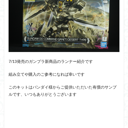
PUIPUI
Re incarnation
Reincarnation
RG
SD
SDCS
SDEX
SDW
SDWヒーローズ
SDガンダム
SDクロスシルエット
SDワールドヒーローズ
SEED
SEEDFREEDOM
show up
Supreme
ULTIMAGEAR
ULTRAMAN SUIT
Urdr-Hunt
wave
YOASOBI
くらくらの挑戦状2021
くらくらコンペ
くらくらプラモアイギス
くらくらプラモコンペ
7/13発売のガンプラ新商品のランナー紹介です
くらくら・オブザデッドコンペ
組み立てや購入のご参考になれば幸いです
くらくら・オブザデッドプラモコンペ
くらくら創彩少女庭園コンペ
このキットはバンダイ様からご提供いただいた有償のサンプ
ルです、いつもありがとうございます
くらくら塗装初めセット2022
アイドルマスター
アイドルマスターシャイニーカラーズ
アイマス
アギト
アスカ
アリスギア・アイギス
アリス・ギア・アイギス
アーマードコア