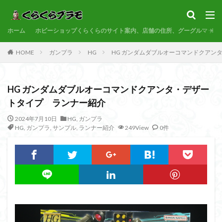
サンプル
素組代行
コトブキヤ
バンダイ
コンペ
ホーム
カテゴリー
ホビーショップくらくらのサイト案内、店舗の住所、グーグルマップ
HOME
ガンプラ
HG
HG ガンダムダブルオーコマンドクアン
タグ
HG ガンダムダブルオーコマンドクアンタ・デザー
30MF
30MM
30MP
30MS
86
トタイプ ランナー紹介
ACVI
Amplified
Amplified IMGN
BANDAI
2024年7月10日
HG
,
ガンプラ
BB戦士
CS
EG
END OF HEROES
HG
,
ガンプラ
,
サンプル
,
ランナー紹介
249View
0件
EXスタンダード
FA:G
Fate
Figure-rise Standard
Figure-rise Standard Amplified
Figure-riseLABO
FULL MECHANICS
GQuuuuuuX
HG
HGCE
HGUC
Imaginary Skeleton
MG
MGEX
MGSD
MODEROID
MSD
Netflix
PG
PLAMATEA
PLAMAX
PLUM