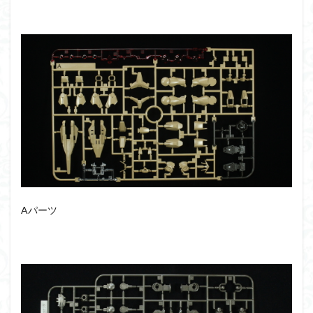
アーマード・コア
ウマ娘
ウルズハント
ウルトラマン
ウルトラマンZ
エクスプローリングラボネイチャー
エルガイム
エンドオブヒーローズ
エヴァ
エヴァンゲリオン
オリジン
オルフェンズ
オーガス
ガオガイガー
ガンダム
ガンダムSEED
ガンダムW
ガンダムアーティファクト
ガンダムＳＥＥＤ
ガンプラ
ガンプラレビュー
ガンｘソード
ガールガンレディ
キングヘイロー
クウガ
ククルスドアン
クロスシルエット
Aパーツ
グッドスマイルカンパニー
グランゾート
ゲッター
ゲッターアーク
ゲート処理
ゲート処理追加
コトブキヤ
コピック塗装
コラボ
コードビースト
ゴジラ
ゴーダンナー
サムネ
サムライトルーパー
サンプル
ザク陣営