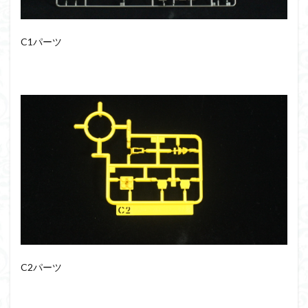
フォーゼ
フルメカニクス
フル塗装
フレームアームズ・ガール
C1パーツ
フレームミュージック・ガール
ブレンパワード
プラノサウルス
プラフィア
プラモ
プラモデル
プラモ紹介
プレミアムバンダイ
ヘキサギア
ベルセルク
ホビーショップくらくら
ボトムズ
ポケモン
マクロス
マクロスF
マクロスΔ
マクロスデルタ
マクロスプラス
マクロス７
マジンガーZ
マックスファクトリー
ムーミンハウス
メガミデバイス
メッキ風塗装
モデロイド
モルカー
ヤマト
ヤマトよ永遠に REBEL3199
ランナー
ランナー紹介
レビュー
ワタル
ワンピース
C2パーツ
ヱヴァンゲリヲン
一番くじ
三国創傑伝
仮面ライダー
仮面ライダーアギト