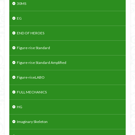
30MS
EG
END OF HEROES
Figure-rise Standard
Figure-rise Standard Amplified
Figure-riseLABO
FULL MECHANICS
HG
Imaginary Skeleton