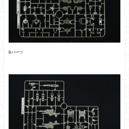
シタデル
シタデルカラー
シャニマス
シンエヴァンゲリオン
シンデュアリティ
シン・エヴァンゲリオン劇場版
ジム陣営
ジークアクス
スクウェア・エニックス
スターウォーズ
ストラクチャーアーツ
スパロボ
スパロボＯＧ
スミ入れ
スーパーロボット大戦
Bパーツ
スーパーロボット大戦OG
セブンイレブン
ゼノギアス
ゾンビノイド
ダイスdeシタデル
ダメージ表現
チトセリウム
ティタノマキア
ディアゴスティーニ
デジモン
ドラゴンボール
ドラゴンボールZ
ナイチンゲール
ナデシコ
ハイパークロームAg
バトローグ
バンダイ
パトレイバー
パーツ紹介
ビルドメタバース
ファフナー
フィギュア
フィギュアライズスタンダード
フィギュアライズ・ラボ