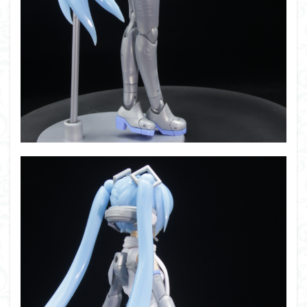
組み立て依頼
組立代行
組立依頼
蒼穹のファフナー
装甲娘
輝羅鋼
途中経過
遊戯王
遊模
配信特別企画
鉄血のオルフェンズ
閃光のハサウェイ
食玩
鬼滅の刃
魔神創造伝ワタル
魔神英雄伝ワタル
魔装機神
龍神丸
龍騎
ＨＧ
ＭＧ
ＲＧ
ＳＲＷ
検索