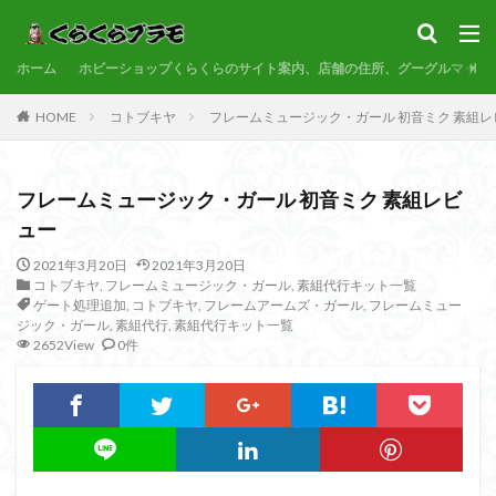
サンプル
素組代行
コトブキヤ
バンダイ
コンペ
ホーム
カテゴリー
ホビーショップくらくらのサイト案内、店舗の住所、グーグルマップ
HOME
コトブキヤ
フレームミュージック・ガール 初音ミク 素組レ
タグ
フレームミュージック・ガール 初音ミク 素組レビ
30MF
30MM
30MP
30MS
86
ュー
ACVI
Amplified
Amplified IMGN
BANDAI
2021年3月20日
2021年3月20日
BB戦士
CS
EG
END OF HEROES
コトブキヤ
,
フレームミュージック・ガール
,
素組代行キット一覧
EXスタンダード
FA:G
Fate
ゲート処理追加
,
コトブキヤ
,
フレームアームズ・ガール
,
フレームミュー
ジック・ガール
,
素組代行
,
素組代行キット一覧
Figure-rise Standard
Figure-rise Standard Amplified
2652View
0件
Figure-riseLABO
FULL MECHANICS
GQuuuuuuX
HG
HGCE
HGUC
Imaginary Skeleton
MG
MGEX
MGSD
MODEROID
MSD
Netflix
PG
PLAMATEA
PLAMAX
PLUM