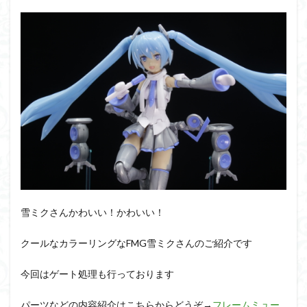
PUIPUI
Re incarnation
Reincarnation
RG
SD
SDCS
SDEX
SDW
SDWヒーローズ
SDガンダム
SDクロスシルエット
SDワールドヒーローズ
SEED
SEEDFREEDOM
show up
Supreme
ULTIMAGEAR
ULTRAMAN SUIT
Urdr-Hunt
wave
YOASOBI
くらくらの挑戦状2021
くらくらコンペ
くらくらプラモアイギス
くらくらプラモコンペ
くらくら・オブザデッドコンペ
くらくら・オブザデッドプラモコンペ
くらくら創彩少女庭園コンペ
雪ミクさんかわいい！かわいい！
くらくら塗装初めセット2022
アイドルマスター
クールなカラーリングなFMG雪ミクさんのご紹介です
アイドルマスターシャイニーカラーズ
アイマス
アギト
アスカ
アリスギア・アイギス
今回はゲート処理も行っております
アリス・ギア・アイギス
アーマードコア
パーツなどの内容紹介はこちらからどうぞ→
フレームミュー