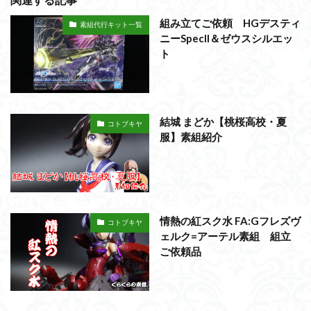
組み立てご依頼 HGデスティ
素組代行キット一覧
ニーSpecII＆ゼウスシルエッ
ト
結城 まどか【桃桜高校・夏
コトブキヤ
服】素組紹介
情熱の紅スク水 FA:Gフレズヴ
コトブキヤ
ェルク=アーテル素組 組立
ご依頼品