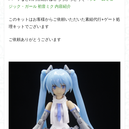
アーマード・コア
ウマ娘
ウルズハント
ジック・ガール 初音ミク 内容紹介
ウルトラマン
ウルトラマンZ
このキットはお客様からご依頼いただいた素組代行+ゲート処
エクスプローリングラボネイチャー
エルガイム
理キットでございます
エンドオブヒーローズ
エヴァ
エヴァンゲリオン
オリジン
オルフェンズ
オーガス
ご依頼ありがとうございます
ガオガイガー
ガンダム
ガンダムSEED
ガンダムW
ガンダムアーティファクト
ガンダムＳＥＥＤ
ガンプラ
ガンプラレビュー
ガンｘソード
ガールガンレディ
キングヘイロー
クウガ
ククルスドアン
クロスシルエット
グッドスマイルカンパニー
グランゾート
ゲッター
ゲッターアーク
ゲート処理
ゲート処理追加
コトブキヤ
コピック塗装
コラボ
コードビースト
ゴジラ
ゴーダンナー
サムネ
サムライトルーパー
サンプル
ザク陣営