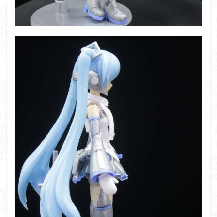
仮面ライダードライブ
仮面ライダーブレイド
侵略ロボ
倉持ｷｮｰﾘｭｰ
元祖SD
全塗装
内容紹介
勇者王
化石
塗装
塗装組立キット
境界戦機
展示
平成ザクジム合戦R4
平成ザクジム合戦くらくら
平成ザクジム合戦くらくらR
平成ザクジム合戦くらくらR3
平成ザクジム合戦くらくらR4
平成ザクジム合戦くらくらR6
平成ザクジム合戦くらくらR7
楽園追放
横浜ガンダム
橘猫工業
機動動姫
水星の魔女
筆塗
筆塗り
簡単フィニッシュ
素組
素組レビュー
素組代行
素組代行キット一覧
素組代行サービス
素組依頼
素組画像
素組紹介
組み立てました
組み立て代行