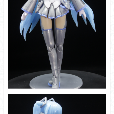
シタデル
シタデルカラー
シャニマス
シンエヴァンゲリオン
シンデュアリティ
シン・エヴァンゲリオン劇場版
ジム陣営
ジークアクス
スクウェア・エニックス
スターウォーズ
ストラクチャーアーツ
スパロボ
スパロボＯＧ
スミ入れ
スーパーロボット大戦
スーパーロボット大戦OG
セブンイレブン
ゼノギアス
ゾンビノイド
ダイスdeシタデル
ダメージ表現
チトセリウム
ティタノマキア
ディアゴスティーニ
デジモン
ドラゴンボール
ドラゴンボールZ
ナイチンゲール
ナデシコ
ハイパークロームAg
バトローグ
バンダイ
パトレイバー
パーツ紹介
ビルドメタバース
ファフナー
フィギュア
フィギュアライズスタンダード
フィギュアライズ・ラボ