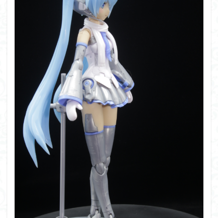
フォーゼ
フルメカニクス
フル塗装
フレームアームズ・ガール
フレームミュージック・ガール
ブレンパワード
プラノサウルス
プラフィア
プラモ
プラモデル
プラモ紹介
プレミアムバンダイ
ヘキサギア
ベルセルク
ホビーショップくらくら
ボトムズ
ポケモン
マクロス
マクロスF
マクロスΔ
マクロスデルタ
マクロスプラス
マクロス７
マジンガーZ
マックスファクトリー
ムーミンハウス
メガミデバイス
メッキ風塗装
モデロイド
モルカー
ヤマト
ヤマトよ永遠に REBEL3199
ランナー
ランナー紹介
レビュー
ワタル
ワンピース
ヱヴァンゲリヲン
一番くじ
三国創傑伝
仮面ライダー
仮面ライダーアギト