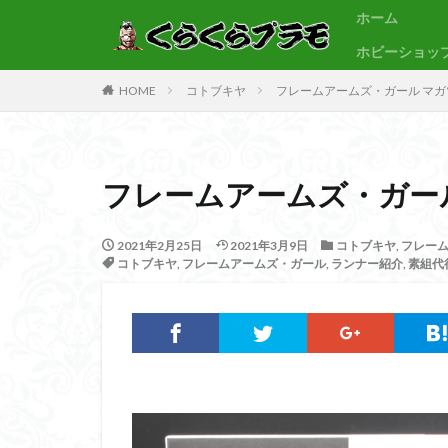
ホーム
ホビーショッ
サンプル
素組代行
HOME
コトブキヤ
フレームアームズ・ガール マガ
カテゴリー
フレームアームズ・ガール
タグ
30MF
30M
2021年2月25日
2021年3月9日
コトブキヤ
,
フレー
コトブキヤ
,
フレームアームズ・ガール
,
ランナー紹介
,
素組代
BB戦士
CS
Figure-rise Standa
HGUC
Imagi
PLAMATEA
SDCS
SDEX
SDワールドヒーロ
ULTRAMAN SUIT