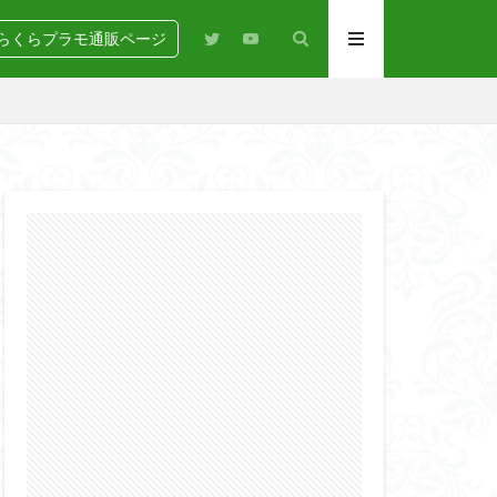
らくらプラモ通販ページ
N
BANDAI
igure-rise Standard
HG
HGCE
Netflix
PG
RG
SD
GEAR
らくらコンペ