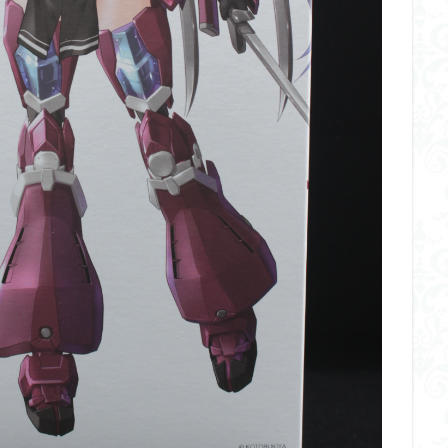
ダメージ表現
チトセリウム
ティタノマキア
ディアゴステ
ドラゴンボールZ
ナイチンゲール
ナデシコ
ハイパークロームA
トレイバー
パーツ紹介
ビルドメタバース
ファフナー
フィギ
スタンダード
フィギュアライズ・ラボ
フォーゼ
フルメカニクス
・ガール
フレームミュージック・ガール
ブレンパワード
プラノサ
プラモ
プラモデル
プラモ紹介
プレミアムバンダイ
ヘキサギ
らくら
ボトムズ
ポケモン
マクロス
マクロスF
マクロ
マクロスプラス
マクロス７
マジンガーZ
マックスファクトリ
メガミデバイス
メッキ風塗装
モデロイド
モルカー
ヤマ
EL3199
ランナー
ランナー紹介
レビュー
ワタル
ワ
一番くじ
三国創傑伝
仮面ライダー
仮面ライダーアギト
イブ
仮面ライダーブレイド
侵略ロボ
倉持ｷｮｰﾘｭｰ
元祖SD
者王
化石
塗装
塗装組立キット
境界戦機
展示
平
くらくら
平成ザクジム合戦くらくらR
平成ザクジム合戦くらくらR3