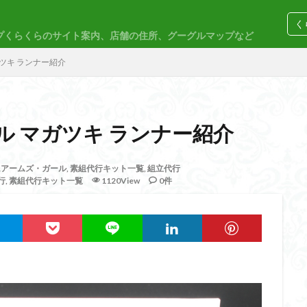
く
プくらくらのサイト案内、店舗の住所、グーグルマップなど
コトブキヤ
バンダイ
コンペ
ツキ ランナー紹介
 マガツキ ランナー紹介
M
30MP
30MS
86
ACVI
Amplified
Amplified IMG
ムアームズ・ガール
,
素組代行キット一覧
,
組立代行
行
,
素組代行キット一覧
1120View
0件
EG
END OF HEROES
EXスタンダード
FA:G
Fate
F
rd Amplified
Figure-riseLABO
FULL MECHANICS
GQuuuuuuX
nary Skeleton
MG
MGEX
MGSD
MODEROID
MSD
PLAMAX
PLUM
PUIPUI
Re incarnation
Reincarnation
SDW
SDWヒーローズ
SDガンダム
SDクロスシルエット
ーズ
SEED
SEEDFREEDOM
show up
Supreme
ULTIMA
Urdr-Hunt
wave
YOASOBI
くらくらの挑戦状2021
く