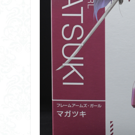
ダイスdeシタデル
ドラゴンボール
バンダイ
パ
フィギュアライズ
フレームアームズ
プラフィア
ホビーショップく
マクロスデルタ
ムーミンハウス
ヤマトよ永遠に REB
ヱヴァンゲリヲン
仮面ライダードラ
内容紹介
勇
平成ザクジム合戦