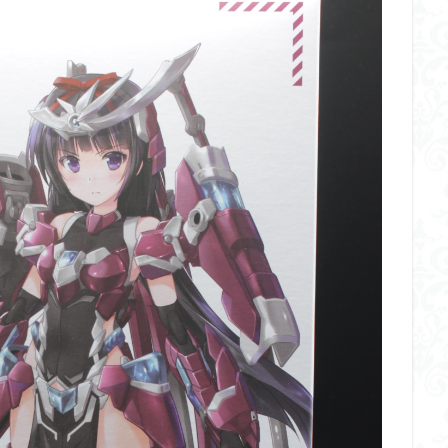
イギス
くらくらプラモコンペ
くらくら・オブザデッドコンペ
デッドプラモコンペ
くらくら創彩少女庭園コンペ
くらくら塗装初めセット
アイドルマスターシャイニーカラーズ
アイマス
アギト
アス
ギス
アリス・ギア・アイギス
アーマードコア
アーマード・コア
ウルトラマン
ウルトラマンZ
エクスプローリングラボネイチャー
ーズ
エヴァ
エヴァンゲリオン
オリジン
オルフェンズ
ガンダム
ガンダムSEED
ガンダムW
ガンダムアーティファクト
ガンプラ
ガンプラレビュー
ガンｘソード
ガールガンレディ
クウガ
ククルスドアン
クロスシルエット
グッドスマイルカン
ゲッター
ゲッターアーク
ゲート処理
ゲート処理追加
コト
コラボ
コードビースト
ゴジラ
ゴーダンナー
サムネ
ク陣営
シタデル
シタデルカラー
シャニマス
シンエヴァンゲ
シン・エヴァンゲリオン劇場版
ジム陣営
ジークアクス
スク
ストラクチャーアーツ
スパロボ
スパロボＯＧ
スミ入れ
大戦
スーパーロボット大戦OG
セブンイレブン
ゼノギアス