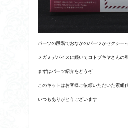
平成ザクジム合戦
横浜ガンダム
素組レビュー
素組紹介
組
蒼穹のファフナー
パーツの段階でおなかのパーツがセクシー
鉄血のオルフェン
魔装機神
龍
メガミデバイスに続いてコトブキヤさんの剛
まずはパーツ紹介をどうぞ
このキットはお客様ご依頼いただいた素組
いつもありがとうございます