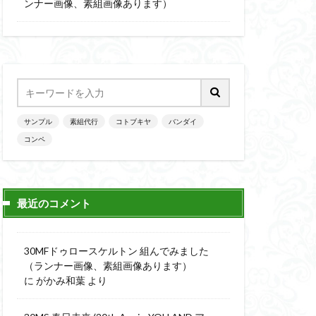
楽園追放
ンナー画像、素組画像あります）
ニッシュ
素組
素組画像
画
魔神英雄伝ワタル
サンプル
素組代行
コトブキヤ
バンダイ
コンペ
最近のコメント
30MFドゥロースケルトン 組んでみました
（ランナー画像、素組画像あります）
に
がかみ和葉
より