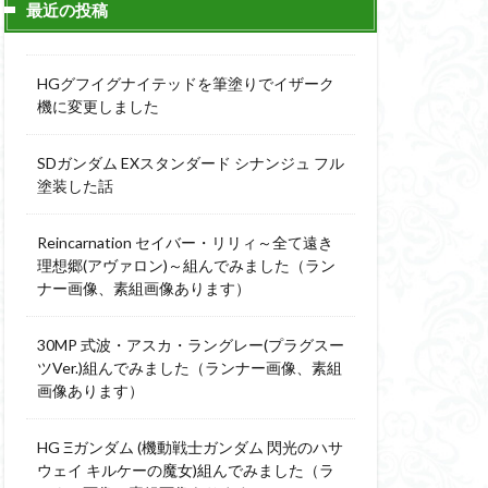
最近の投稿
ィーニ
デジモン
g
バトローグ
HGグフイグナイテッドを筆塗りでイザーク
ュア
機に変更しました
フル塗装
SDガンダム EXスタンダード シナンジュ フル
ウルス
塗装した話
ア
ベルセルク
スΔ
Reincarnation セイバー・リリィ～全て遠き
ー
理想郷(アヴァロン)～組んでみました（ラン
ナー画像、素組画像あります）
ト
ンピース
30MP 式波・アスカ・ラングレー(プラグスー
ツVer.)組んでみました（ランナー画像、素組
画像あります）
全塗装
成ザクジム合戦R4
HG Ξガンダム (機動戦士ガンダム 閃光のハサ
ウェイ キルケーの魔女)組んでみました（ラ