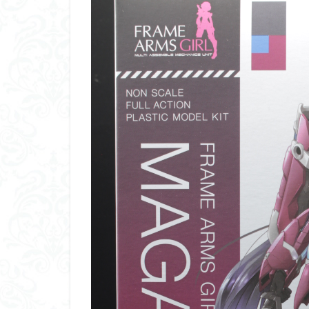
くらくらプラモア
くらくら・オブザ
アイドルマスター
アリスギア・アイ
ウルズハント
エンドオブヒーロ
ガオガイガー
ガンダムＳＥＥＤ
キングヘイロー
グランゾート
コピック塗装
サンプル
ザ
シンデュアリティ
スターウォーズ
スーパーロボット