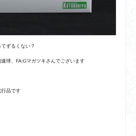
くらくらR4
平成ザクジム合戦くらくらR6
平成ザクジム合戦くらくらR7
橘猫工業
機動動姫
水星の魔女
筆塗
筆塗り
簡単フィ
素組代行
素組代行キット一覧
素組代行サービス
素組依頼
み立てました
組み立て代行
組み立て依頼
組立代行
組立依頼
装甲娘
輝羅鋼
途中経過
遊戯王
遊模
配信特別企
ってずるくない？
ズ
閃光のハサウェイ
食玩
鬼滅の刃
魔神創造伝ワタル
神丸
龍騎
ＨＧ
ＭＧ
ＲＧ
ＳＲＷ
速球、FA:Gマガツキさんでございます
検索
代行品です