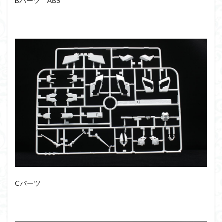
Bパーツ ABS
フォーゼ
フルメカニクス
フル塗装
フレームアームズ・ガール
フレームミュージック・ガール
ブレンパワード
プラノサウルス
プラフィア
プラモ
プラモデル
プラモ紹介
プレミアムバンダイ
ヘキサギア
ベルセルク
ホビーショップくらくら
ボトムズ
ポケモン
マクロス
マクロスF
マクロスΔ
マクロスデルタ
マクロスプラス
マクロス７
マジンガーZ
マックスファクトリー
ムーミンハウス
メガミデバイス
メッキ風塗装
モデロイド
モルカー
ヤマト
ヤマトよ永遠に REBEL3199
ランナー
Cパーツ
ランナー紹介
レビュー
ワタル
ワンピース
ヱヴァンゲリヲン
一番くじ
三国創傑伝
仮面ライダー
仮面ライダーアギト