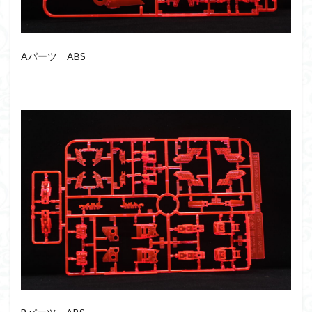
シタデル
シタデルカラー
シャニマス
シンエヴァンゲリオン
シンデュアリティ
シン・エヴァンゲリオン劇場版
ジム陣営
Aパーツ ABS
ジークアクス
スクウェア・エニックス
スターウォーズ
ストラクチャーアーツ
スパロボ
スパロボＯＧ
スミ入れ
スーパーロボット大戦
スーパーロボット大戦OG
セブンイレブン
ゼノギアス
ゾンビノイド
ダイスdeシタデル
ダメージ表現
チトセリウム
ティタノマキア
ディアゴスティーニ
デジモン
ドラゴンボール
ドラゴンボールZ
ナイチンゲール
ナデシコ
ハイパークロームAg
バトローグ
バンダイ
パトレイバー
パーツ紹介
ビルドメタバース
ファフナー
フィギュア
フィギュアライズスタンダード
フィギュアライズ・ラボ