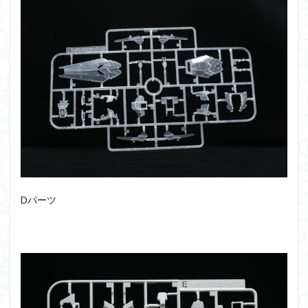
仮面ライダードライブ
仮面ライダーブレイド
侵略ロボ
倉持ｷｮｰﾘｭｰ
元祖SD
全塗装
内容紹介
勇者王
化石
塗装
塗装組立キット
境界戦機
展示
平成ザクジム合戦R4
平成ザクジム合戦くらくら
平成ザクジム合戦くらくらR
平成ザクジム合戦くらくらR3
平成ザクジム合戦くらくらR4
平成ザクジム合戦くらくらR6
平成ザクジム合戦くらくらR7
楽園追放
Dパーツ
横浜ガンダム
橘猫工業
機動動姫
水星の魔女
筆塗
筆塗り
簡単フィニッシュ
素組
素組レビュー
素組代行
素組代行キット一覧
素組代行サービス
素組依頼
素組画像
素組紹介
組み立てました
組み立て代行