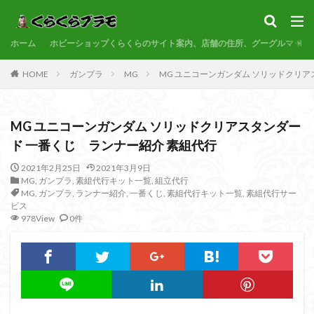
サンプル
素組代行
コトブキヤ
バンダイ
コンペ
ホーム
カテゴリー
ホビーショップくらくらのサイト案内、店舗の住所、グーグルマップ
HOME
ガンプラ
MG
MG ユニコーンガンダム ソリッドクリア
タグ
MG ユニコーンガンダム ソリッドクリアスタンダー
30MF
30MM
30MP
30MS
86
ド 一番くじ ランナー紹介 素組代行
ACVI
Amplified
Amplified IMGN
BANDAI
2021年2月25日
2021年3月9日
BB戦士
CS
EG
END OF HEROES
MG
,
ガンプラ
,
素組代行キット一覧
,
組立代行
EXスタンダード
FA:G
Fate
MG
,
ガンプラ
,
ランナー紹介
,
一番くじ
,
素組代行キット一覧
,
素組代行サー
ビス
Figure-rise Standard
Figure-rise Standard Amplified
978View
0件
Figure-riseLABO
FULL MECHANICS
GQuuuuuuX
HG
HGCE
HGUC
Imaginary Skeleton
MG
MGEX
MGSD
MODEROID
MSD
Netflix
PG
PLAMATEA
PLAMAX
PLUM