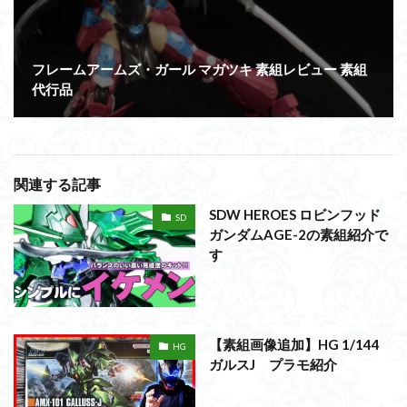
フレームアームズ・ガール マガツキ 素組レビュー 素組
代行品
関連する記事
SDW HEROES ロビンフッド
SD
ガンダムAGE-2の素組紹介で
す
【素組画像追加】HG 1/144
HG
ガルスJ プラモ紹介