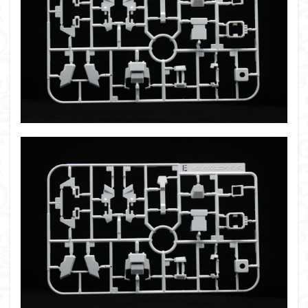
組み立て依頼
組立代行
組立依頼
蒼穹のファフナー
装甲娘
輝羅鋼
途中経過
遊戯王
遊模
配信特別企画
鉄血のオルフェンズ
閃光のハサウェイ
食玩
鬼滅の刃
魔神創造伝ワタル
魔神英雄伝ワタル
魔装機神
龍神丸
龍騎
ＨＧ
ＭＧ
ＲＧ
ＳＲＷ
検索