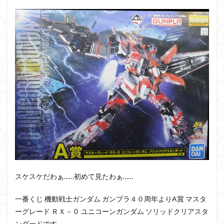
PUIPUI
Re incarnation
Reincarnation
RG
SD
SDCS
SDEX
SDW
SDWヒーローズ
SDガンダム
SDクロスシルエット
SDワールドヒーローズ
SEED
SEEDFREEDOM
show up
Supreme
ULTIMAGEAR
ULTRAMAN SUIT
Urdr-Hunt
wave
YOASOBI
くらくらの挑戦状2021
くらくらコンペ
くらくらプラモアイギス
くらくらプラモコンペ
くらくら・オブザデッドコンペ
くらくら・オブザデッドプラモコンペ
くらくら創彩少女庭園コンペ
くらくら塗装初めセット2022
アイドルマスター
スケスケだわぁ……初めて見たわぁ……
アイドルマスターシャイニーカラーズ
アイマス
アギト
アスカ
アリスギア・アイギス
一番くじ 機動戦士ガンダム ガンプラ４０周年よりA賞 マスタ
ーグレード ＲＸ－０ ユニコーンガンダム ソリッドクリアスタ
アリス・ギア・アイギス
アーマードコア
ンダードです