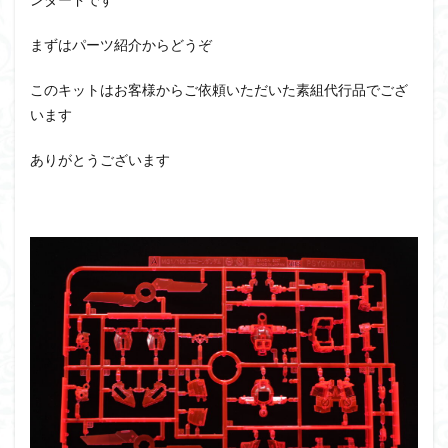
アーマード・コア
ウマ娘
ウルズハント
ウルトラマン
ウルトラマンZ
まずはパーツ紹介からどうぞ
エクスプローリングラボネイチャー
エルガイム
このキットはお客様からご依頼いただいた素組代行品でござ
エンドオブヒーローズ
エヴァ
エヴァンゲリオン
います
オリジン
オルフェンズ
オーガス
ガオガイガー
ガンダム
ガンダムSEED
ありがとうございます
ガンダムW
ガンダムアーティファクト
ガンダムＳＥＥＤ
ガンプラ
ガンプラレビュー
ガンｘソード
ガールガンレディ
キングヘイロー
クウガ
ククルスドアン
クロスシルエット
グッドスマイルカンパニー
グランゾート
ゲッター
ゲッターアーク
ゲート処理
ゲート処理追加
コトブキヤ
コピック塗装
コラボ
コードビースト
ゴジラ
ゴーダンナー
サムネ
サムライトルーパー
サンプル
ザク陣営