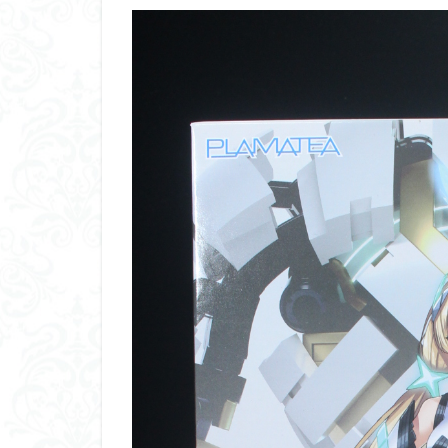
くらくらプラモア
くらくら・オブザ
アイドルマスター
アリスギア・アイ
ウルズハント
エンドオブヒーロ
ガオガイガー
ガンダムＳＥＥＤ
キングヘイロー
グランゾート
コピック塗装
サンプル
ザ
シンデュアリティ
スターウォーズ
スーパーロボット