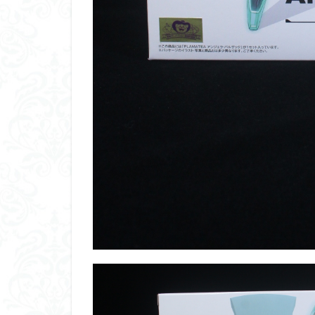
平成ザクジム合戦
横浜ガンダム
素組レビュー
素組紹介
組
蒼穹のファフナー
鉄血のオルフェン
魔装機神
龍