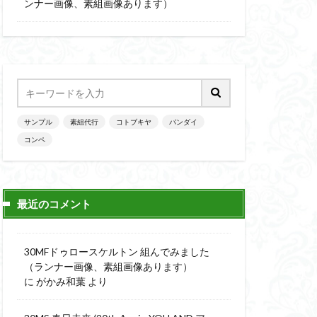
楽園追放
ンナー画像、素組画像あります）
ニッシュ
素組
素組画像
画
魔神英雄伝ワタル
サンプル
素組代行
コトブキヤ
バンダイ
コンペ
最近のコメント
30MFドゥロースケルトン 組んでみました
（ランナー画像、素組画像あります）
に
がかみ和葉
より