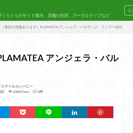
く
プくらくらのサイト案内、店舗の住所、グーグルマップなど
コトブキヤ
バンダイ
コンペ
（素組の画像あります）PLAMATEA アンジェラ・バルザック ランナー紹介
LAMATEA アンジェラ・バル
M
30MP
30MS
86
ACVI
Amplified
Amplified IMG
EG
END OF HEROES
EXスタンダード
FA:G
Fate
F
ドスマイルカンパニー
rd Amplified
Figure-riseLABO
FULL MECHANICS
GQuuuuuuX
紹介
1064View
0件
nary Skeleton
MG
MGEX
MGSD
MODEROID
MSD
PLAMAX
PLUM
PUIPUI
Re incarnation
Reincarnation
SDW
SDWヒーローズ
SDガンダム
SDクロスシルエット
ーズ
SEED
SEEDFREEDOM
show up
Supreme
ULTIMA
Urdr-Hunt
wave
YOASOBI
くらくらの挑戦状2021
く