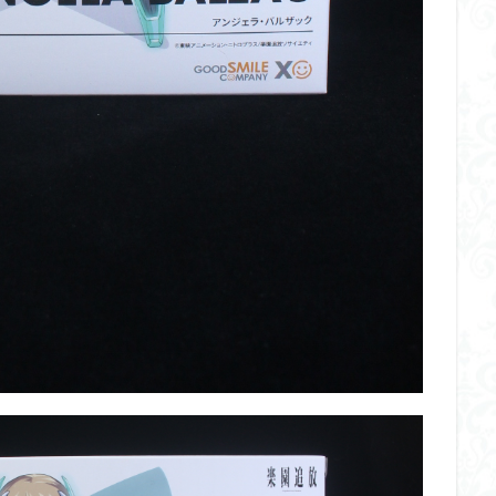
くらくらR4
平成ザクジム合戦くらくらR6
平成ザクジム合戦くらくらR7
橘猫工業
機動動姫
水星の魔女
筆塗
筆塗り
簡単フィ
素組代行
素組代行キット一覧
素組代行サービス
素組依頼
み立てました
組み立て代行
組み立て依頼
組立代行
組立依頼
装甲娘
輝羅鋼
途中経過
遊戯王
遊模
配信特別企
ズ
閃光のハサウェイ
食玩
鬼滅の刃
魔神創造伝ワタル
神丸
龍騎
ＨＧ
ＭＧ
ＲＧ
ＳＲＷ
検索