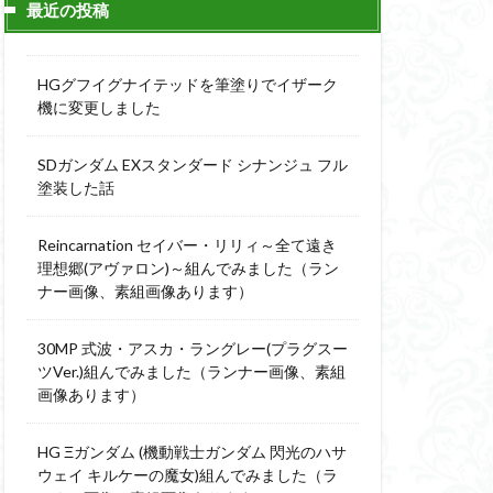
最近の投稿
ィーニ
デジモン
g
バトローグ
HGグフイグナイテッドを筆塗りでイザーク
ュア
機に変更しました
フル塗装
SDガンダム EXスタンダード シナンジュ フル
ウルス
塗装した話
ア
ベルセルク
スΔ
Reincarnation セイバー・リリィ～全て遠き
ー
理想郷(アヴァロン)～組んでみました（ラン
ナー画像、素組画像あります）
ト
ンピース
30MP 式波・アスカ・ラングレー(プラグスー
ツVer.)組んでみました（ランナー画像、素組
画像あります）
全塗装
成ザクジム合戦R4
HG Ξガンダム (機動戦士ガンダム 閃光のハサ
ウェイ キルケーの魔女)組んでみました（ラ