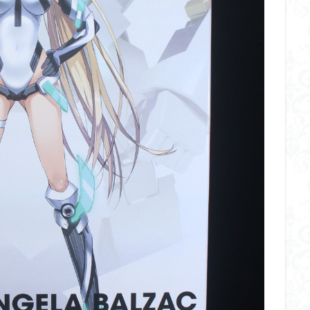
ダメージ表現
チトセリウム
ティタノマキア
ディアゴステ
ドラゴンボールZ
ナイチンゲール
ナデシコ
ハイパークロームA
トレイバー
パーツ紹介
ビルドメタバース
ファフナー
フィギ
スタンダード
フィギュアライズ・ラボ
フォーゼ
フルメカニクス
・ガール
フレームミュージック・ガール
ブレンパワード
プラノサ
プラモ
プラモデル
プラモ紹介
プレミアムバンダイ
ヘキサギ
らくら
ボトムズ
ポケモン
マクロス
マクロスF
マクロ
マクロスプラス
マクロス７
マジンガーZ
マックスファクトリ
メガミデバイス
メッキ風塗装
モデロイド
モルカー
ヤマ
EL3199
ランナー
ランナー紹介
レビュー
ワタル
ワ
一番くじ
三国創傑伝
仮面ライダー
仮面ライダーアギト
イブ
仮面ライダーブレイド
侵略ロボ
倉持ｷｮｰﾘｭｰ
元祖SD
者王
化石
塗装
塗装組立キット
境界戦機
展示
平
くらくら
平成ザクジム合戦くらくらR
平成ザクジム合戦くらくらR3