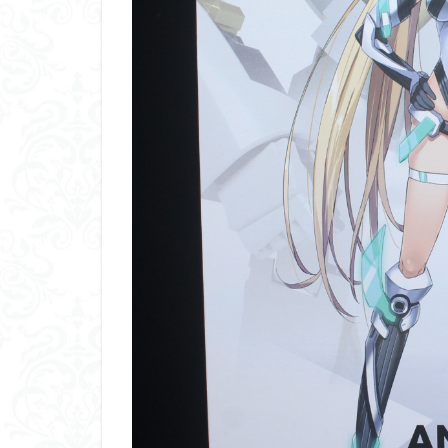
ダイスdeシタデル
ドラゴンボール
バンダイ
パ
フィギュアライズ
フレームアームズ
プラフィア
ホビーショップく
マクロスデルタ
ムーミンハウス
ヤマトよ永遠に REB
ヱヴァンゲリヲン
仮面ライダードラ
内容紹介
勇
平成ザクジム合戦