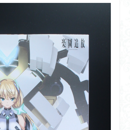
イギス
くらくらプラモコンペ
くらくら・オブザデッドコンペ
デッドプラモコンペ
くらくら創彩少女庭園コンペ
くらくら塗装初めセット
アイドルマスターシャイニーカラーズ
アイマス
アギト
アス
ギス
アリス・ギア・アイギス
アーマードコア
アーマード・コア
ウルトラマン
ウルトラマンZ
エクスプローリングラボネイチャー
ーズ
エヴァ
エヴァンゲリオン
オリジン
オルフェンズ
ガンダム
ガンダムSEED
ガンダムW
ガンダムアーティファクト
ガンプラ
ガンプラレビュー
ガンｘソード
ガールガンレディ
クウガ
ククルスドアン
クロスシルエット
グッドスマイルカン
ゲッター
ゲッターアーク
ゲート処理
ゲート処理追加
コト
コラボ
コードビースト
ゴジラ
ゴーダンナー
サムネ
ク陣営
シタデル
シタデルカラー
シャニマス
シンエヴァンゲ
シン・エヴァンゲリオン劇場版
ジム陣営
ジークアクス
スク
ストラクチャーアーツ
スパロボ
スパロボＯＧ
スミ入れ
大戦
スーパーロボット大戦OG
セブンイレブン
ゼノギアス