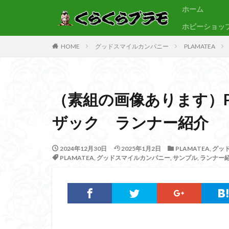
ホーム
ホビーショッ
サンプル
素組代行
HOME
グッドスマイルカンパニー
PLAMATEA
カテゴリー
（素組の画像あります）P
タグ
ザック ランナー紹介
30MF
30M
BB戦士
CS
2024年12月30日
2025年1月2日
PLAMATEA
,
グッ
Figure-rise Standa
PLAMATEA
,
グッドスマイルカンパニー
,
サンプル
,
ランナー
HGUC
Imagi
PLAMATEA
SDCS
SDEX
SDワールドヒーロ
ULTRAMAN SUIT