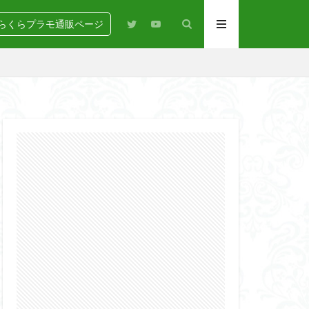
らくらプラモ通販ページ
N
BANDAI
igure-rise Standard
HG
HGCE
Netflix
PG
RG
SD
GEAR
らくらコンペ