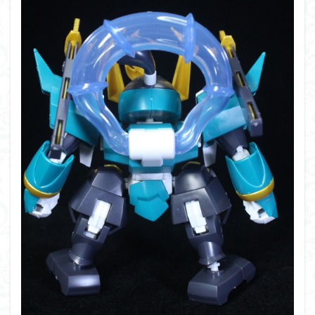
フォーゼ
フルメカニクス
フル塗装
フレームアームズ・ガール
フレームミュージック・ガール
ブレンパワード
プラノサウルス
プラフィア
プラモ
プラモデル
プラモ紹介
プレミアムバンダイ
ヘキサギア
ベルセルク
ホビーショップくらくら
ボトムズ
ポケモン
マクロス
マクロスF
マクロスΔ
マクロスデルタ
マクロスプラス
マクロス７
マジンガーZ
マックスファクトリー
ムーミンハウス
メガミデバイス
メッキ風塗装
モデロイド
モルカー
ヤマト
ヤマトよ永遠に REBEL3199
ランナー
ランナー紹介
レビュー
ワタル
ワンピース
ヱヴァンゲリヲン
一番くじ
三国創傑伝
仮面ライダー
仮面ライダーアギト