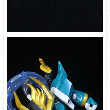
仮面ライダードライブ
仮面ライダーブレイド
侵略ロボ
倉持ｷｮｰﾘｭｰ
元祖SD
全塗装
内容紹介
勇者王
化石
塗装
塗装組立キット
境界戦機
展示
平成ザクジム合戦R4
平成ザクジム合戦くらくら
平成ザクジム合戦くらくらR
平成ザクジム合戦くらくらR3
平成ザクジム合戦くらくらR4
平成ザクジム合戦くらくらR6
平成ザクジム合戦くらくらR7
楽園追放
横浜ガンダム
橘猫工業
機動動姫
水星の魔女
筆塗
筆塗り
簡単フィニッシュ
素組
素組レビュー
素組代行
素組代行キット一覧
素組代行サービス
素組依頼
素組画像
素組紹介
組み立てました
組み立て代行