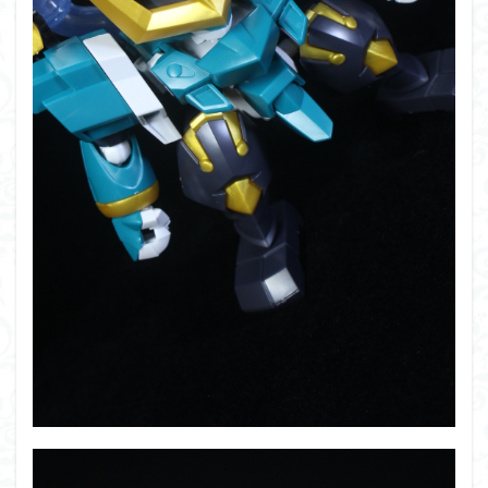
組み立て依頼
組立代行
組立依頼
蒼穹のファフナー
装甲娘
輝羅鋼
途中経過
遊戯王
遊模
配信特別企画
鉄血のオルフェンズ
閃光のハサウェイ
食玩
鬼滅の刃
魔神創造伝ワタル
魔神英雄伝ワタル
魔装機神
龍神丸
龍騎
ＨＧ
ＭＧ
ＲＧ
ＳＲＷ
検索