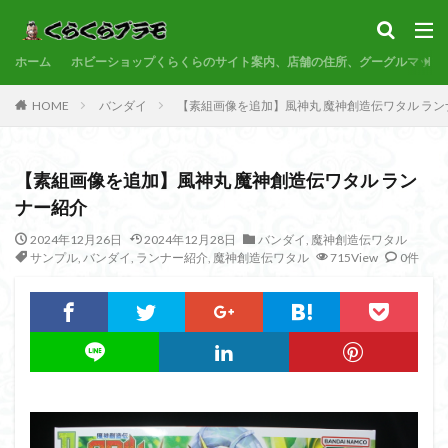
サンプル
素組代行
コトブキヤ
バンダイ
コンペ
ホーム
カテゴリー
ホビーショップくらくらのサイト案内、店舗の住所、グーグルマップ
HOME
バンダイ
【素組画像を追加】風神丸 魔神創造伝ワタル ラン
タグ
【素組画像を追加】風神丸 魔神創造伝ワタル ラン
30MF
30MM
30MP
30MS
86
ナー紹介
ACVI
Amplified
Amplified IMGN
BANDAI
2024年12月26日
2024年12月28日
バンダイ
,
魔神創造伝ワタル
BB戦士
CS
EG
END OF HEROES
サンプル
,
バンダイ
,
ランナー紹介
,
魔神創造伝ワタル
715View
0件
EXスタンダード
FA:G
Fate
Figure-rise Standard
Figure-rise Standard Amplified
Figure-riseLABO
FULL MECHANICS
GQuuuuuuX
HG
HGCE
HGUC
Imaginary Skeleton
MG
MGEX
MGSD
MODEROID
MSD
Netflix
PG
PLAMATEA
PLAMAX
PLUM