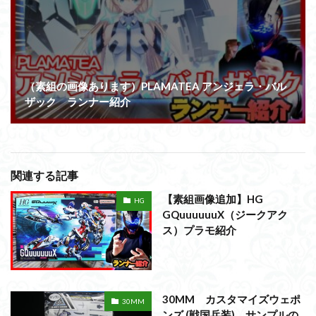
（素組の画像あります）PLAMATEA アンジェラ・バル
ザック ランナー紹介
関連する記事
【素組画像追加】HG
HG
GQuuuuuuX（ジークアク
ス）プラモ紹介
30MM カスタマイズウェポ
30MM
ンズ (戦国兵装) サンプルの