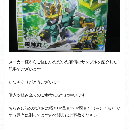
PUIPUI
Re incarnation
Reincarnation
RG
SD
SDCS
SDEX
SDW
SDWヒーローズ
SDガンダム
SDクロスシルエット
SDワールドヒーローズ
SEED
SEEDFREEDOM
show up
Supreme
ULTIMAGEAR
ULTRAMAN SUIT
Urdr-Hunt
wave
YOASOBI
くらくらの挑戦状2021
くらくらコンペ
くらくらプラモアイギス
くらくらプラモコンペ
メーカー様からご提供いただいた有償のサンプルを紹介した
記事でございます
くらくら・オブザデッドコンペ
くらくら・オブザデッドプラモコンペ
いつもありがとうございます
くらくら創彩少女庭園コンペ
購入や組み立てのご参考になれば幸いです
くらくら塗装初めセット2022
アイドルマスター
アイドルマスターシャイニーカラーズ
アイマス
ちなみに箱の大きさは幅300x長さ190x深さ75（㎜）くらいで
アギト
アスカ
アリスギア・アイギス
す（適当に測ってますので誤差はご容赦ください
アリス・ギア・アイギス
アーマードコア