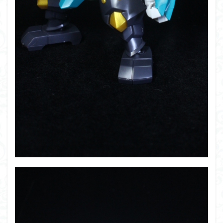
シタデル
シタデルカラー
シャニマス
シンエヴァンゲリオン
シンデュアリティ
シン・エヴァンゲリオン劇場版
ジム陣営
ジークアクス
スクウェア・エニックス
スターウォーズ
ストラクチャーアーツ
スパロボ
スパロボＯＧ
スミ入れ
スーパーロボット大戦
スーパーロボット大戦OG
セブンイレブン
ゼノギアス
ゾンビノイド
ダイスdeシタデル
ダメージ表現
チトセリウム
ティタノマキア
ディアゴスティーニ
デジモン
ドラゴンボール
ドラゴンボールZ
ナイチンゲール
ナデシコ
ハイパークロームAg
バトローグ
バンダイ
パトレイバー
パーツ紹介
ビルドメタバース
ファフナー
フィギュア
フィギュアライズスタンダード
フィギュアライズ・ラボ