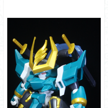
アーマード・コア
ウマ娘
ウルズハント
ウルトラマン
ウルトラマンZ
エクスプローリングラボネイチャー
エルガイム
エンドオブヒーローズ
エヴァ
エヴァンゲリオン
オリジン
オルフェンズ
オーガス
ガオガイガー
ガンダム
ガンダムSEED
ガンダムW
ガンダムアーティファクト
ガンダムＳＥＥＤ
ガンプラ
ガンプラレビュー
ガンｘソード
ガールガンレディ
キングヘイロー
クウガ
ククルスドアン
クロスシルエット
グッドスマイルカンパニー
グランゾート
ゲッター
ゲッターアーク
ゲート処理
ゲート処理追加
コトブキヤ
コピック塗装
コラボ
コードビースト
ゴジラ
ゴーダンナー
サムネ
サムライトルーパー
サンプル
ザク陣営