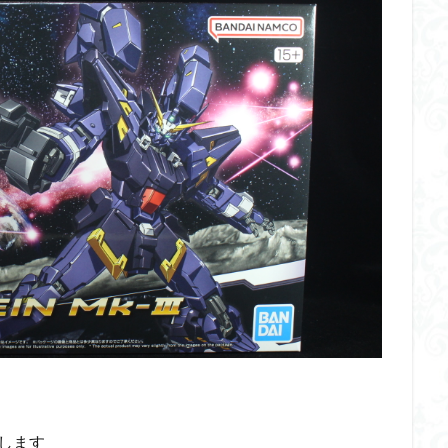
イギス
くらくらプラモコンペ
くらくら・オブザデッドコンペ
デッドプラモコンペ
くらくら創彩少女庭園コンペ
くらくら塗装初めセット
アイドルマスターシャイニーカラーズ
アイマス
アギト
アス
ギス
アリス・ギア・アイギス
アーマードコア
アーマード・コア
ウルトラマン
ウルトラマンZ
エクスプローリングラボネイチャー
ーズ
エヴァ
エヴァンゲリオン
オリジン
オルフェンズ
ガンダム
ガンダムSEED
ガンダムW
ガンダムアーティファクト
ガンプラ
ガンプラレビュー
ガンｘソード
ガールガンレディ
クウガ
ククルスドアン
クロスシルエット
グッドスマイルカン
ゲッター
ゲッターアーク
ゲート処理
ゲート処理追加
コト
コラボ
コードビースト
ゴジラ
ゴーダンナー
サムネ
ク陣営
シタデル
シタデルカラー
シャニマス
シンエヴァンゲ
シン・エヴァンゲリオン劇場版
ジム陣営
ジークアクス
スク
ストラクチャーアーツ
スパロボ
スパロボＯＧ
スミ入れ
します
大戦
スーパーロボット大戦OG
セブンイレブン
ゼノギアス