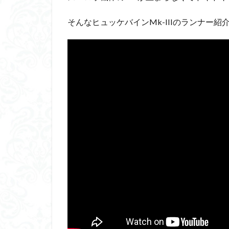
ダイスdeシタデル
そんなヒュッケバインMk-IIIのランナー紹
ドラゴンボール
バンダイ
パ
フィギュアライズ
フレームアームズ
プラフィア
ホビーショップく
マクロスデルタ
ムーミンハウス
ヤマトよ永遠に REB
ヱヴァンゲリヲン
仮面ライダードラ
内容紹介
勇
平成ザクジム合戦