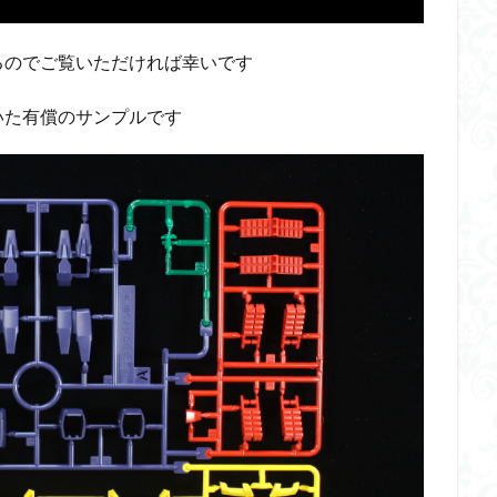
くらくらR4
平成ザクジム合戦くらくらR6
平成ザクジム合戦くらくらR7
橘猫工業
機動動姫
水星の魔女
筆塗
筆塗り
簡単フィ
るのでご覧いただければ幸いです
素組代行
素組代行キット一覧
素組代行サービス
素組依頼
み立てました
組み立て代行
組み立て依頼
組立代行
組立依頼
いた有償のサンプルです
装甲娘
輝羅鋼
途中経過
遊戯王
遊模
配信特別企
ズ
閃光のハサウェイ
食玩
鬼滅の刃
魔神創造伝ワタル
神丸
龍騎
ＨＧ
ＭＧ
ＲＧ
ＳＲＷ
検索