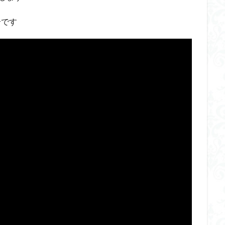
ダメージ表現
チトセリウム
ティタノマキア
ディアゴステ
介です
ドラゴンボールZ
ナイチンゲール
ナデシコ
ハイパークロームA
トレイバー
パーツ紹介
ビルドメタバース
ファフナー
フィギ
スタンダード
フィギュアライズ・ラボ
フォーゼ
フルメカニクス
・ガール
フレームミュージック・ガール
ブレンパワード
プラノサ
プラモ
プラモデル
プラモ紹介
プレミアムバンダイ
ヘキサギ
らくら
ボトムズ
ポケモン
マクロス
マクロスF
マクロ
マクロスプラス
マクロス７
マジンガーZ
マックスファクトリ
メガミデバイス
メッキ風塗装
モデロイド
モルカー
ヤマ
EL3199
ランナー
ランナー紹介
レビュー
ワタル
ワ
一番くじ
三国創傑伝
仮面ライダー
仮面ライダーアギト
イブ
仮面ライダーブレイド
侵略ロボ
倉持ｷｮｰﾘｭｰ
元祖SD
者王
化石
塗装
塗装組立キット
境界戦機
展示
平
くらくら
平成ザクジム合戦くらくらR
平成ザクジム合戦くらくらR3