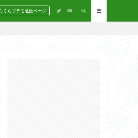
らくらプラモ通販ページ
N
BANDAI
igure-rise Standard
HG
HGCE
Netflix
PG
RG
SD
GEAR
らくらコンペ