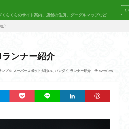
く
プくらくらのサイト案内、店舗の住所、グーグルマップなど
コトブキヤ
バンダイ
コンペ
ー紹介
IIランナー紹介
M
30MP
30MS
86
ACVI
Amplified
Amplified IMG
サンプル
,
スーパーロボット大戦OG
,
バンダイ
,
ランナー紹介
429View
EG
END OF HEROES
EXスタンダード
FA:G
Fate
F
rd Amplified
Figure-riseLABO
FULL MECHANICS
GQuuuuuuX
nary Skeleton
MG
MGEX
MGSD
MODEROID
MSD
PLAMAX
PLUM
PUIPUI
Re incarnation
Reincarnation
SDW
SDWヒーローズ
SDガンダム
SDクロスシルエット
ーズ
SEED
SEEDFREEDOM
show up
Supreme
ULTIMA
Urdr-Hunt
wave
YOASOBI
くらくらの挑戦状2021
く