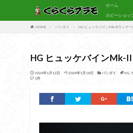
ホーム
ホビーショッ
サンプル
素組代行
HOME
バンダイ
HG ヒュッケバインMk-IIIランナ
カテゴリー
HG ヒュッケバインMk-I
タグ
30MF
30M
2024年1月12日
2024年1月18日
バンダイ
HG
,
1件
BB戦士
CS
Figure-rise Standa
HGUC
Imagi
PLAMATEA
SDCS
SDEX
SDワールドヒーロ
ULTRAMAN SUIT