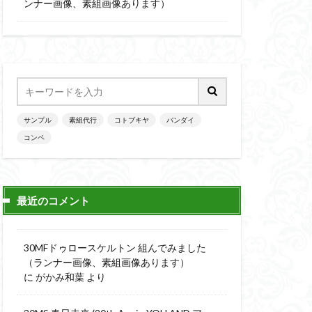
楽園追放
ンナー画像、素組画像あります）
ニッシュ
素組
素組画像
画
魔神英雄伝ワタル
サンプル
素組代行
コトブキヤ
バンダイ
コンペ
最近のコメント
30MFドゥロースケルトン 組んでみました
（ランナー画像、素組画像あります）
に
がかみ和葉
より