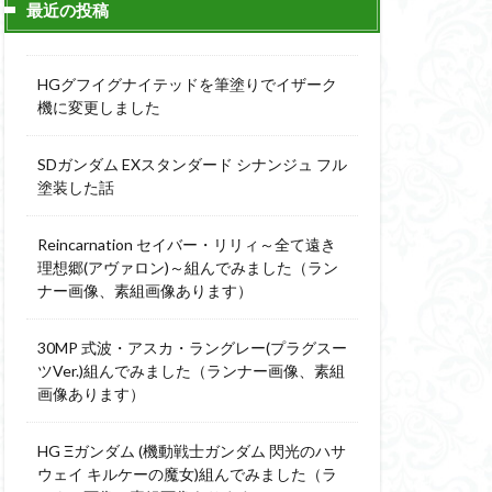
最近の投稿
ィーニ
デジモン
g
バトローグ
HGグフイグナイテッドを筆塗りでイザーク
ュア
機に変更しました
フル塗装
SDガンダム EXスタンダード シナンジュ フル
ウルス
塗装した話
ア
ベルセルク
スΔ
Reincarnation セイバー・リリィ～全て遠き
ー
理想郷(アヴァロン)～組んでみました（ラン
ナー画像、素組画像あります）
ト
ンピース
30MP 式波・アスカ・ラングレー(プラグスー
ツVer.)組んでみました（ランナー画像、素組
画像あります）
全塗装
成ザクジム合戦R4
HG Ξガンダム (機動戦士ガンダム 閃光のハサ
ウェイ キルケーの魔女)組んでみました（ラ