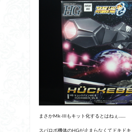
くらくらプラモア
くらくら・オブザ
アイドルマスター
アリスギア・アイ
ウルズハント
エンドオブヒーロ
ガオガイガー
ガンダムＳＥＥＤ
キングヘイロー
グランゾート
コピック塗装
サンプル
ザ
シンデュアリティ
まさかMk-IIIもキット化するとはねぇ……
スターウォーズ
スパロボ機体のHGが止まらなくてドキドキ
スーパーロボット