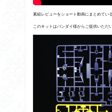
平成ザクジム合戦
横浜ガンダム
素組レビューをショート動画にまとめてい
素組レビュー
素組紹介
組
このキットはバンダイ様からご提供いただ
蒼穹のファフナー
鉄血のオルフェン
魔装機神
龍