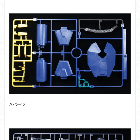
アーマード・コア
ウマ娘
ウルズハント
ウルトラマン
ウルトラマンZ
エクスプローリングラボネイチャー
エルガイム
エンドオブヒーローズ
エヴァ
エヴァンゲリオン
オリジン
オルフェンズ
オーガス
ガオガイガー
ガンダム
ガンダムSEED
ガンダムW
ガンダムアーティファクト
ガンダムＳＥＥＤ
ガンプラ
ガンプラレビュー
ガンｘソード
ガールガンレディ
キングヘイロー
クウガ
ククルスドアン
クロスシルエット
グッドスマイルカンパニー
グランゾート
ゲッター
Aパーツ
ゲッターアーク
ゲート処理
ゲート処理追加
コトブキヤ
コピック塗装
コラボ
コードビースト
ゴジラ
ゴーダンナー
サムネ
サムライトルーパー
サンプル
ザク陣営