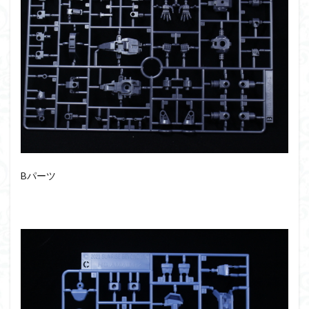
シタデル
シタデルカラー
シャニマス
シンエヴァンゲリオン
シンデュアリティ
シン・エヴァンゲリオン劇場版
ジム陣営
ジークアクス
スクウェア・エニックス
スターウォーズ
ストラクチャーアーツ
スパロボ
スパロボＯＧ
スミ入れ
スーパーロボット大戦
スーパーロボット大戦OG
セブンイレブン
ゼノギアス
ゾンビノイド
ダイスdeシタデル
ダメージ表現
チトセリウム
ティタノマキア
Bパーツ
ディアゴスティーニ
デジモン
ドラゴンボール
ドラゴンボールZ
ナイチンゲール
ナデシコ
ハイパークロームAg
バトローグ
バンダイ
パトレイバー
パーツ紹介
ビルドメタバース
ファフナー
フィギュア
フィギュアライズスタンダード
フィギュアライズ・ラボ