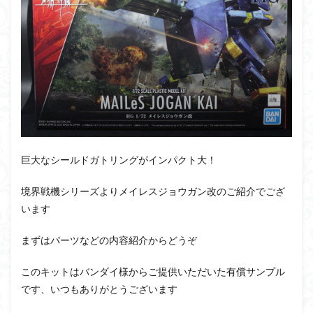
PUIPUI
Re incarnation
Reincarnation
RG
SD
SDCS
SDEX
SDW
SDWヒーローズ
SDガンダム
SDクロスシルエット
SDワールドヒーローズ
SEED
SEEDFREEDOM
show up
Supreme
ULTIMAGEAR
ULTRAMAN SUIT
Urdr-Hunt
wave
YOASOBI
くらくらの挑戦状2021
くらくらコンペ
くらくらプラモアイギス
くらくらプラモコンペ
巨大なシールドガトリングがインパクト大！
くらくら・オブザデッドコンペ
境界戦機シリーズよりメイレスジョウガン改のご紹介でござ
くらくら・オブザデッドプラモコンペ
います
くらくら創彩少女庭園コンペ
くらくら塗装初めセット2022
アイドルマスター
まずはパーツなどの内容紹介からどうぞ
アイドルマスターシャイニーカラーズ
アイマス
このキットはバンダイ様からご提供いただいた有償サンプル
アギト
アスカ
アリスギア・アイギス
です、いつもありがとうございます
アリス・ギア・アイギス
アーマードコア