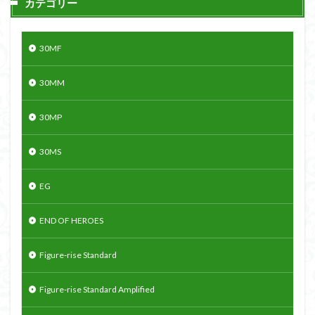
カテゴリー
30MF
30MM
30MP
30MS
EG
END OF HEROES
Figure-rise Standard
Figure-rise Standard Amplified