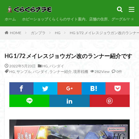
サンプル
素組代行
コトブキヤ
バンダイ
コンペ
ホーム
カテゴリー
ホビーショップくらくらのサイト案内、店舗の住所、グーグルマップ
HOME
ガンプラ
HG
HG 1/72 メイレスジョウガン改のラン
タグ
HG 1/72 メイレスジョウガン改のランナー紹介です
30MF
30MM
30MP
30MS
86
ACVI
Amplified
Amplified IMGN
BANDAI
2022年5月23日
HG
,
バンダイ
HG
,
サンプル
,
バンダイ
,
ランナー紹介
,
境界戦機
282View
0件
BB戦士
CS
EG
END OF HEROES
EXスタンダード
FA:G
Fate
Figure-rise Standard
Figure-rise Standard Amplified
Figure-riseLABO
FULL MECHANICS
GQuuuuuuX
HG
HGCE
HGUC
Imaginary Skeleton
MG
MGEX
MGSD
MODEROID
MSD
Netflix
PG
PLAMATEA
PLAMAX
PLUM