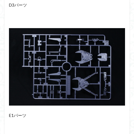
組み立て依頼
組立代行
組立依頼
D3パーツ
蒼穹のファフナー
装甲娘
輝羅鋼
途中経過
遊戯王
遊模
配信特別企画
鉄血のオルフェンズ
閃光のハサウェイ
食玩
鬼滅の刃
魔神創造伝ワタル
魔神英雄伝ワタル
魔装機神
龍神丸
龍騎
ＨＧ
ＭＧ
ＲＧ
ＳＲＷ
検索
E1パーツ