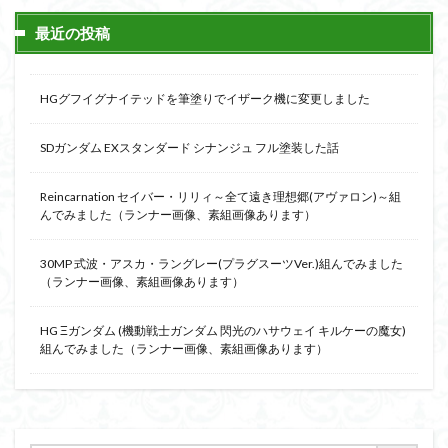
最近の投稿
HGグフイグナイテッドを筆塗りでイザーク機に変更しました
SDガンダム EXスタンダード シナンジュ フル塗装した話
Reincarnation セイバー・リリィ～全て遠き理想郷(アヴァロン)～組
んでみました（ランナー画像、素組画像あります）
30MP 式波・アスカ・ラングレー(プラグスーツVer.)組んでみました
（ランナー画像、素組画像あります）
HG Ξガンダム (機動戦士ガンダム 閃光のハサウェイ キルケーの魔女)
組んでみました（ランナー画像、素組画像あります）