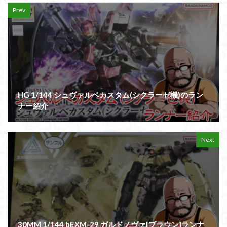
Prev
HG 1/144 シュヴァルベカスタム(シクラーゼ機)のラン
ナー紹介
Next
30MM 1/144 bEXM-29 ガルドノヴァ[ブラウン]ランナ