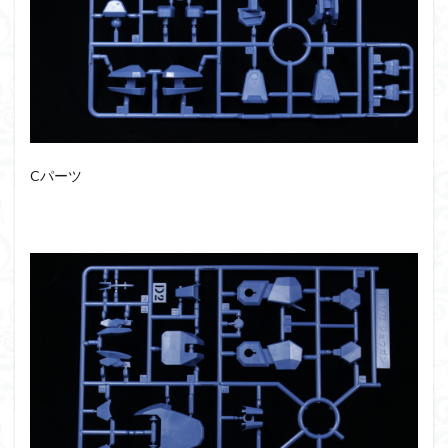
フォーゼ
フルメカニクス
フル塗装
フレームアームズ・ガール
フレームミュージック・ガール
ブレンパワード
プラノサウルス
プラフィア
プラモ
プラモデル
プラモ紹介
プレミアムバンダイ
ヘキサギア
ベルセルク
ホビーショップくらくら
Cパーツ
ボトムズ
ポケモン
マクロス
マクロスF
マクロスΔ
マクロスデルタ
マクロスプラス
マクロス７
マジンガーZ
マックスファクトリー
ムーミンハウス
メガミデバイス
メッキ風塗装
モデロイド
モルカー
ヤマト
ヤマトよ永遠に REBEL3199
ランナー
ランナー紹介
レビュー
ワタル
ワンピース
ヱヴァンゲリヲン
一番くじ
三国創傑伝
仮面ライダー
仮面ライダーアギト