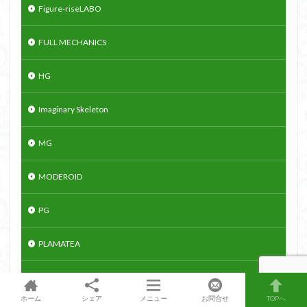
Figure-riseLABO
FULL MECHANICS
HG
Imaginary Skeleton
MG
MODEROID
PG
PLAMATEA
PLAMATEA
ホーム
シェア
メニュー
お問合せ
TOPへ