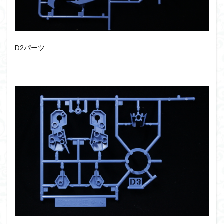
仮面ライダードライブ
仮面ライダーブレイド
侵略ロボ
倉持ｷｮｰﾘｭｰ
元祖SD
全塗装
内容紹介
勇者王
化石
塗装
D2パーツ
塗装組立キット
境界戦機
展示
平成ザクジム合戦R4
平成ザクジム合戦くらくら
平成ザクジム合戦くらくらR
平成ザクジム合戦くらくらR3
平成ザクジム合戦くらくらR4
平成ザクジム合戦くらくらR6
平成ザクジム合戦くらくらR7
楽園追放
横浜ガンダム
橘猫工業
機動動姫
水星の魔女
筆塗
筆塗り
簡単フィニッシュ
素組
素組レビュー
素組代行
素組代行キット一覧
素組代行サービス
素組依頼
素組画像
素組紹介
組み立てました
組み立て代行