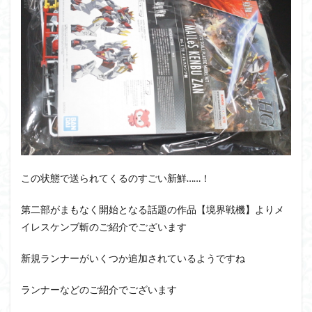
PUIPUI
Re incarnation
Reincarnation
RG
SD
SDCS
SDEX
SDW
SDWヒーローズ
SDガンダム
SDクロスシルエット
SDワールドヒーローズ
SEED
SEEDFREEDOM
show up
Supreme
ULTIMAGEAR
ULTRAMAN SUIT
Urdr-Hunt
wave
YOASOBI
くらくらの挑戦状2021
くらくらコンペ
くらくらプラモアイギス
くらくらプラモコンペ
くらくら・オブザデッドコンペ
この状態で送られてくるのすごい新鮮……！
くらくら・オブザデッドプラモコンペ
第二部がまもなく開始となる話題の作品【境界戦機】よりメ
くらくら創彩少女庭園コンペ
イレスケンブ斬のご紹介でございます
くらくら塗装初めセット2022
アイドルマスター
アイドルマスターシャイニーカラーズ
アイマス
新規ランナーがいくつか追加されているようですね
アギト
アスカ
アリスギア・アイギス
ランナーなどのご紹介でございます
アリス・ギア・アイギス
アーマードコア