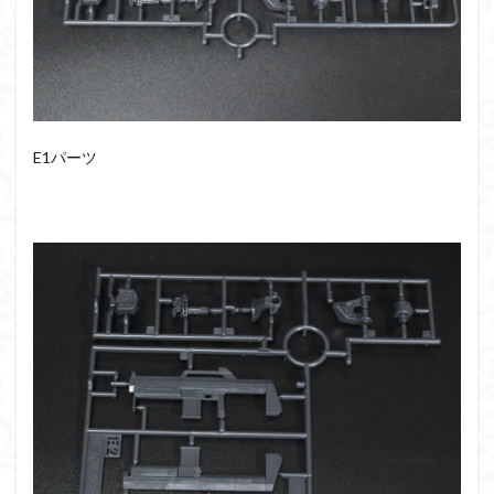
仮面ライダードライブ
仮面ライダーブレイド
侵略ロボ
倉持ｷｮｰﾘｭｰ
元祖SD
全塗装
内容紹介
勇者王
化石
塗装
塗装組立キット
境界戦機
展示
平成ザクジム合戦R4
平成ザクジム合戦くらくら
E1パーツ
平成ザクジム合戦くらくらR
平成ザクジム合戦くらくらR3
平成ザクジム合戦くらくらR4
平成ザクジム合戦くらくらR6
平成ザクジム合戦くらくらR7
楽園追放
横浜ガンダム
橘猫工業
機動動姫
水星の魔女
筆塗
筆塗り
簡単フィニッシュ
素組
素組レビュー
素組代行
素組代行キット一覧
素組代行サービス
素組依頼
素組画像
素組紹介
組み立てました
組み立て代行