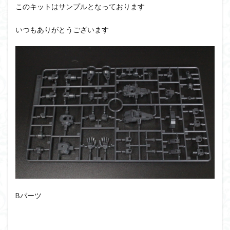
アーマード・コア
ウマ娘
ウルズハント
このキットはサンプルとなっております
ウルトラマン
ウルトラマンZ
いつもありがとうございます
エクスプローリングラボネイチャー
エルガイム
エンドオブヒーローズ
エヴァ
エヴァンゲリオン
オリジン
オルフェンズ
オーガス
ガオガイガー
ガンダム
ガンダムSEED
ガンダムW
ガンダムアーティファクト
ガンダムＳＥＥＤ
ガンプラ
ガンプラレビュー
ガンｘソード
ガールガンレディ
キングヘイロー
クウガ
ククルスドアン
クロスシルエット
グッドスマイルカンパニー
グランゾート
ゲッター
ゲッターアーク
ゲート処理
ゲート処理追加
コトブキヤ
コピック塗装
コラボ
Bパーツ
コードビースト
ゴジラ
ゴーダンナー
サムネ
サムライトルーパー
サンプル
ザク陣営