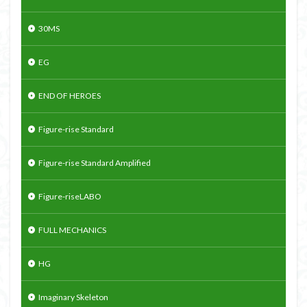
30MS
EG
END OF HEROES
Figure-rise Standard
Figure-rise Standard Amplified
Figure-riseLABO
FULL MECHANICS
HG
Imaginary Skeleton