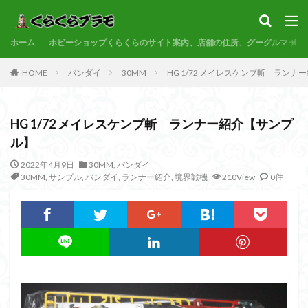
サンプル
素組代行
コトブキヤ
バンダイ
コンペ
ホーム
カテゴリー
ホビーショップくらくらのサイト案内、店舗の住所、グーグルマップ
HOME
バンダイ
30MM
HG 1/72 メイレスケンブ斬 ラン
タグ
HG 1/72 メイレスケンブ斬 ランナー紹介【サンプ
30MF
30MM
30MP
30MS
86
ル】
ACVI
Amplified
Amplified IMGN
BANDAI
2022年4月9日
30MM
,
バンダイ
BB戦士
CS
EG
END OF HEROES
30MM
,
サンプル
,
バンダイ
,
ランナー紹介
,
境界戦機
210View
0件
EXスタンダード
FA:G
Fate
Figure-rise Standard
Figure-rise Standard Amplified
Figure-riseLABO
FULL MECHANICS
GQuuuuuuX
HG
HGCE
HGUC
Imaginary Skeleton
MG
MGEX
MGSD
MODEROID
MSD
Netflix
PG
PLAMATEA
PLAMAX
PLUM