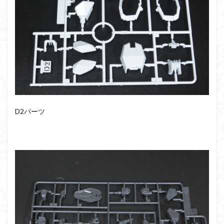
フォーゼ
フルメカニクス
フル塗装
フレームアームズ・ガール
フレームミュージック・ガール
ブレンパワード
プラノサウルス
プラフィア
プラモ
プラモデル
プラモ紹介
プレミアムバンダイ
ヘキサギア
ベルセルク
ホビーショップくらくら
ボトムズ
ポケモン
マクロス
マクロスF
マクロスΔ
マクロスデルタ
マクロスプラス
D2パーツ
マクロス７
マジンガーZ
マックスファクトリー
ムーミンハウス
メガミデバイス
メッキ風塗装
モデロイド
モルカー
ヤマト
ヤマトよ永遠に REBEL3199
ランナー
ランナー紹介
レビュー
ワタル
ワンピース
ヱヴァンゲリヲン
一番くじ
三国創傑伝
仮面ライダー
仮面ライダーアギト