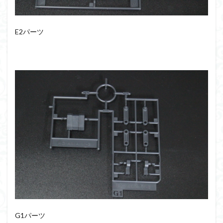
組み立て依頼
組立代行
組立依頼
蒼穹のファフナー
装甲娘
輝羅鋼
途中経過
E2パーツ
遊戯王
遊模
配信特別企画
鉄血のオルフェンズ
閃光のハサウェイ
食玩
鬼滅の刃
魔神創造伝ワタル
魔神英雄伝ワタル
魔装機神
龍神丸
龍騎
ＨＧ
ＭＧ
ＲＧ
ＳＲＷ
検索
G1パーツ