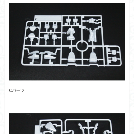
シタデル
シタデルカラー
シャニマス
シンエヴァンゲリオン
シンデュアリティ
シン・エヴァンゲリオン劇場版
ジム陣営
ジークアクス
スクウェア・エニックス
スターウォーズ
ストラクチャーアーツ
スパロボ
スパロボＯＧ
スミ入れ
スーパーロボット大戦
スーパーロボット大戦OG
セブンイレブン
ゼノギアス
ゾンビノイド
ダイスdeシタデル
ダメージ表現
チトセリウム
ティタノマキア
ディアゴスティーニ
デジモン
ドラゴンボール
Cパーツ
ドラゴンボールZ
ナイチンゲール
ナデシコ
ハイパークロームAg
バトローグ
バンダイ
パトレイバー
パーツ紹介
ビルドメタバース
ファフナー
フィギュア
フィギュアライズスタンダード
フィギュアライズ・ラボ