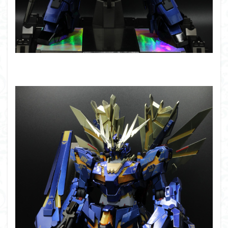
フォーゼ
フルメカニクス
フル塗装
フレームアームズ・ガール
フレームミュージック・ガール
ブレンパワード
プラノサウルス
プラフィア
プラモ
プラモデル
プラモ紹介
プレミアムバンダイ
ヘキサギア
ベルセルク
ホビーショップくらくら
ボトムズ
ポケモン
マクロス
マクロスF
マクロスΔ
マクロスデルタ
マクロスプラス
マクロス７
マジンガーZ
マックスファクトリー
ムーミンハウス
メガミデバイス
メッキ風塗装
モデロイド
モルカー
ヤマト
ヤマトよ永遠に REBEL3199
ランナー
ランナー紹介
レビュー
ワタル
ワンピース
ヱヴァンゲリヲン
一番くじ
三国創傑伝
仮面ライダー
仮面ライダーアギト