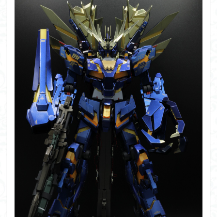
シタデル
シタデルカラー
シャニマス
シンエヴァンゲリオン
シンデュアリティ
シン・エヴァンゲリオン劇場版
ジム陣営
ジークアクス
スクウェア・エニックス
スターウォーズ
ストラクチャーアーツ
スパロボ
スパロボＯＧ
スミ入れ
スーパーロボット大戦
スーパーロボット大戦OG
セブンイレブン
ゼノギアス
ゾンビノイド
ダイスdeシタデル
ダメージ表現
チトセリウム
ティタノマキア
ディアゴスティーニ
デジモン
ドラゴンボール
ドラゴンボールZ
ナイチンゲール
ナデシコ
ハイパークロームAg
バトローグ
バンダイ
パトレイバー
パーツ紹介
ビルドメタバース
ファフナー
フィギュア
フィギュアライズスタンダード
フィギュアライズ・ラボ