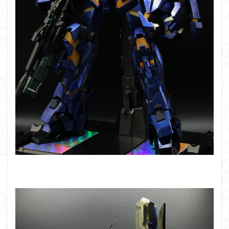
仮面ライダードライブ
仮面ライダーブレイド
侵略ロボ
倉持ｷｮｰﾘｭｰ
元祖SD
全塗装
内容紹介
勇者王
化石
塗装
塗装組立キット
境界戦機
展示
平成ザクジム合戦R4
平成ザクジム合戦くらくら
平成ザクジム合戦くらくらR
平成ザクジム合戦くらくらR3
平成ザクジム合戦くらくらR4
平成ザクジム合戦くらくらR6
平成ザクジム合戦くらくらR7
楽園追放
横浜ガンダム
橘猫工業
機動動姫
水星の魔女
筆塗
筆塗り
簡単フィニッシュ
素組
素組レビュー
素組代行
素組代行キット一覧
素組代行サービス
素組依頼
素組画像
素組紹介
組み立てました
組み立て代行