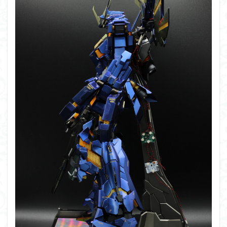
組み立て依頼
組立代行
組立依頼
蒼穹のファフナー
装甲娘
輝羅鋼
途中経過
遊戯王
遊模
配信特別企画
鉄血のオルフェンズ
閃光のハサウェイ
食玩
鬼滅の刃
魔神創造伝ワタル
魔神英雄伝ワタル
魔装機神
龍神丸
龍騎
ＨＧ
ＭＧ
ＲＧ
ＳＲＷ
検索