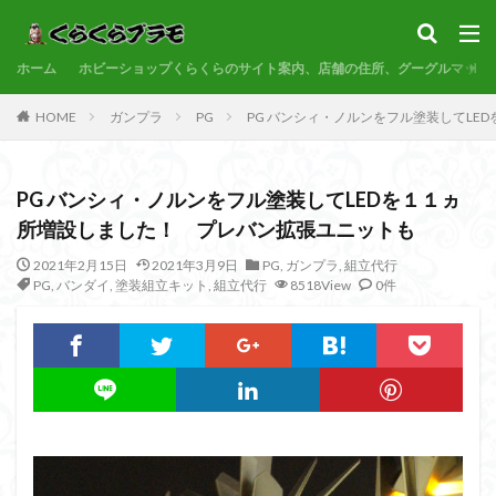
サンプル
素組代行
コトブキヤ
バンダイ
コンペ
ホーム
カテゴリー
ホビーショップくらくらのサイト案内、店舗の住所、グーグルマップ
HOME
ガンプラ
PG
PG バンシィ・ノルンをフル塗装してL
タグ
PG バンシィ・ノルンをフル塗装してLEDを１１ヵ
30MF
30MM
30MP
30MS
86
所増設しました！ プレバン拡張ユニットも
ACVI
Amplified
Amplified IMGN
BANDAI
2021年2月15日
2021年3月9日
PG
,
ガンプラ
,
組立代行
BB戦士
CS
EG
END OF HEROES
PG
,
バンダイ
,
塗装組立キット
,
組立代行
8518View
0件
EXスタンダード
FA:G
Fate
Figure-rise Standard
Figure-rise Standard Amplified
Figure-riseLABO
FULL MECHANICS
GQuuuuuuX
HG
HGCE
HGUC
Imaginary Skeleton
MG
MGEX
MGSD
MODEROID
MSD
Netflix
PG
PLAMATEA
PLAMAX
PLUM