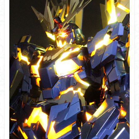
PUIPUI
Re incarnation
Reincarnation
RG
SD
SDCS
SDEX
SDW
SDWヒーローズ
SDガンダム
SDクロスシルエット
SDワールドヒーローズ
SEED
SEEDFREEDOM
show up
Supreme
ULTIMAGEAR
ULTRAMAN SUIT
Urdr-Hunt
wave
YOASOBI
くらくらの挑戦状2021
くらくらコンペ
くらくらプラモアイギス
くらくらプラモコンペ
くらくら・オブザデッドコンペ
くらくら・オブザデッドプラモコンペ
くらくら創彩少女庭園コンペ
くらくら塗装初めセット2022
アイドルマスター
アイドルマスターシャイニーカラーズ
アイマス
アギト
アスカ
アリスギア・アイギス
アリス・ギア・アイギス
アーマードコア