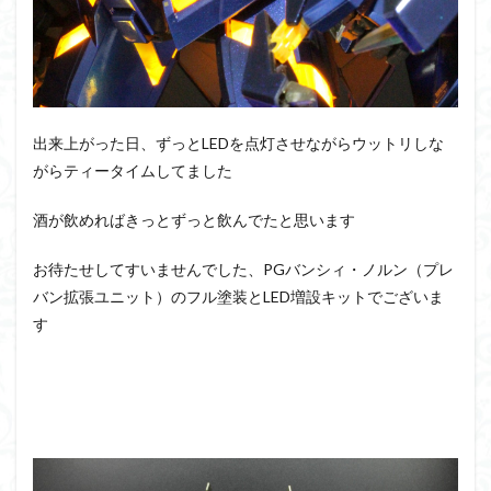
アーマード・コア
ウマ娘
ウルズハント
ウルトラマン
ウルトラマンZ
エクスプローリングラボネイチャー
エルガイム
エンドオブヒーローズ
エヴァ
エヴァンゲリオン
オリジン
オルフェンズ
オーガス
出来上がった日、ずっとLEDを点灯させながらウットリしな
がらティータイムしてました
ガオガイガー
ガンダム
ガンダムSEED
ガンダムW
ガンダムアーティファクト
酒が飲めればきっとずっと飲んでたと思います
ガンダムＳＥＥＤ
ガンプラ
ガンプラレビュー
お待たせしてすいませんでした、PGバンシィ・ノルン（プレ
ガンｘソード
ガールガンレディ
キングヘイロー
バン拡張ユニット）のフル塗装とLED増設キットでございま
クウガ
ククルスドアン
クロスシルエット
す
グッドスマイルカンパニー
グランゾート
ゲッター
ゲッターアーク
ゲート処理
ゲート処理追加
コトブキヤ
コピック塗装
コラボ
コードビースト
ゴジラ
ゴーダンナー
サムネ
サムライトルーパー
サンプル
ザク陣営