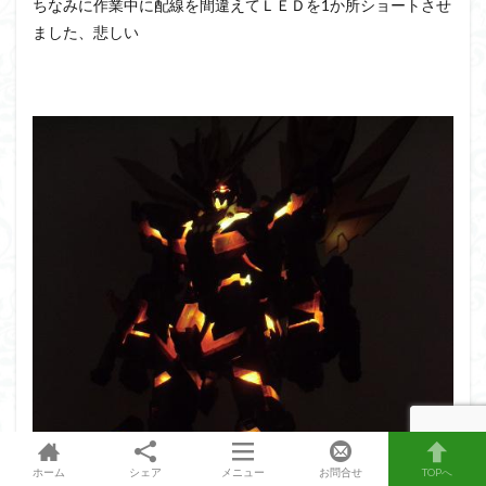
ちなみに作業中に配線を間違えてＬＥＤを1か所ショートさせ
ました、悲しい
ホーム
シェア
メニュー
お問合せ
TOPへ