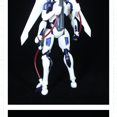
組み立て依頼
組立代行
組立依頼
蒼穹のファフナー
装甲娘
輝羅鋼
途中経過
遊戯王
遊模
配信特別企画
鉄血のオルフェンズ
閃光のハサウェイ
食玩
鬼滅の刃
魔神創造伝ワタル
魔神英雄伝ワタル
魔装機神
龍神丸
龍騎
ＨＧ
ＭＧ
ＲＧ
ＳＲＷ
検索