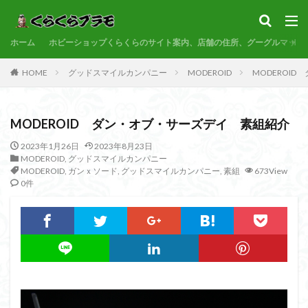
サンプル
素組代行
コトブキヤ
バンダイ
コンペ
ホーム
カテゴリー
ホビーショップくらくらのサイト案内、店舗の住所、グーグルマップ
HOME
グッドスマイルカンパニー
MODEROID
MODEROI
タグ
MODEROID ダン・オブ・サーズデイ 素組紹介
30MF
30MM
30MP
30MS
86
ACVI
Amplified
Amplified IMGN
BANDAI
2023年1月26日
2023年8月23日
MODEROID
,
グッドスマイルカンパニー
BB戦士
CS
EG
END OF HEROES
MODEROID
,
ガンｘソード
,
グッドスマイルカンパニー
,
素組
673View
0件
EXスタンダード
FA:G
Fate
Figure-rise Standard
Figure-rise Standard Amplified
Figure-riseLABO
FULL MECHANICS
GQuuuuuuX
HG
HGCE
HGUC
Imaginary Skeleton
MG
MGEX
MGSD
MODEROID
MSD
Netflix
PG
PLAMATEA
PLAMAX
PLUM