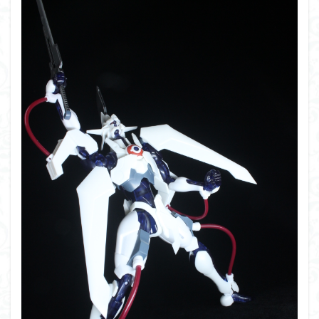
PUIPUI
Re incarnation
Reincarnation
RG
SD
SDCS
SDEX
SDW
SDWヒーローズ
SDガンダム
SDクロスシルエット
SDワールドヒーローズ
SEED
SEEDFREEDOM
show up
Supreme
ULTIMAGEAR
ULTRAMAN SUIT
Urdr-Hunt
wave
YOASOBI
くらくらの挑戦状2021
くらくらコンペ
くらくらプラモアイギス
くらくらプラモコンペ
くらくら・オブザデッドコンペ
くらくら・オブザデッドプラモコンペ
くらくら創彩少女庭園コンペ
くらくら塗装初めセット2022
アイドルマスター
アイドルマスターシャイニーカラーズ
アイマス
アギト
アスカ
アリスギア・アイギス
アリス・ギア・アイギス
アーマードコア