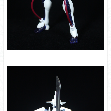
仮面ライダードライブ
仮面ライダーブレイド
侵略ロボ
倉持ｷｮｰﾘｭｰ
元祖SD
全塗装
内容紹介
勇者王
化石
塗装
塗装組立キット
境界戦機
展示
平成ザクジム合戦R4
平成ザクジム合戦くらくら
平成ザクジム合戦くらくらR
平成ザクジム合戦くらくらR3
平成ザクジム合戦くらくらR4
平成ザクジム合戦くらくらR6
平成ザクジム合戦くらくらR7
楽園追放
横浜ガンダム
橘猫工業
機動動姫
水星の魔女
筆塗
筆塗り
簡単フィニッシュ
素組
素組レビュー
素組代行
素組代行キット一覧
素組代行サービス
素組依頼
素組画像
素組紹介
組み立てました
組み立て代行