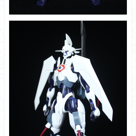
フォーゼ
フルメカニクス
フル塗装
フレームアームズ・ガール
フレームミュージック・ガール
ブレンパワード
プラノサウルス
プラフィア
プラモ
プラモデル
プラモ紹介
プレミアムバンダイ
ヘキサギア
ベルセルク
ホビーショップくらくら
ボトムズ
ポケモン
マクロス
マクロスF
マクロスΔ
マクロスデルタ
マクロスプラス
マクロス７
マジンガーZ
マックスファクトリー
ムーミンハウス
メガミデバイス
メッキ風塗装
モデロイド
モルカー
ヤマト
ヤマトよ永遠に REBEL3199
ランナー
ランナー紹介
レビュー
ワタル
ワンピース
ヱヴァンゲリヲン
一番くじ
三国創傑伝
仮面ライダー
仮面ライダーアギト