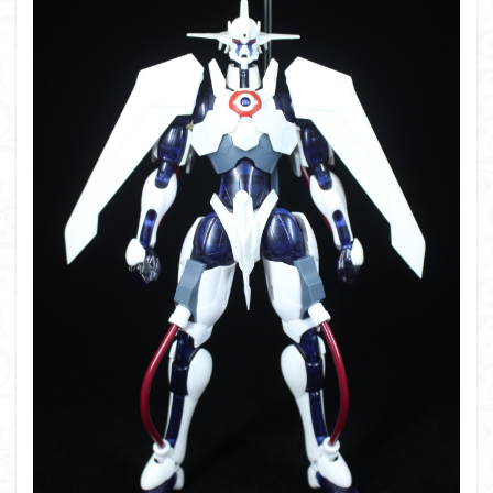
シタデル
シタデルカラー
シャニマス
シンエヴァンゲリオン
シンデュアリティ
シン・エヴァンゲリオン劇場版
ジム陣営
ジークアクス
スクウェア・エニックス
スターウォーズ
ストラクチャーアーツ
スパロボ
スパロボＯＧ
スミ入れ
スーパーロボット大戦
スーパーロボット大戦OG
セブンイレブン
ゼノギアス
ゾンビノイド
ダイスdeシタデル
ダメージ表現
チトセリウム
ティタノマキア
ディアゴスティーニ
デジモン
ドラゴンボール
ドラゴンボールZ
ナイチンゲール
ナデシコ
ハイパークロームAg
バトローグ
バンダイ
パトレイバー
パーツ紹介
ビルドメタバース
ファフナー
フィギュア
フィギュアライズスタンダード
フィギュアライズ・ラボ