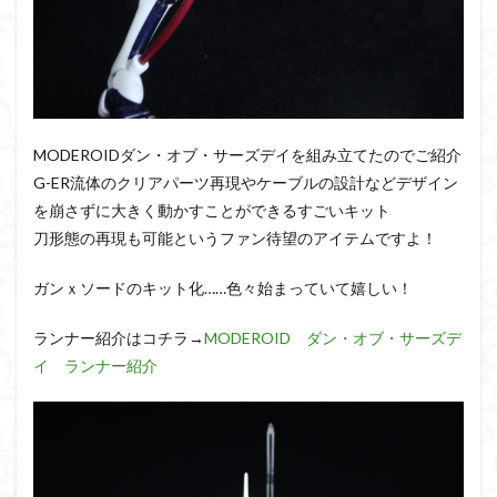
アーマード・コア
ウマ娘
ウルズハント
ウルトラマン
ウルトラマンZ
エクスプローリングラボネイチャー
エルガイム
エンドオブヒーローズ
エヴァ
エヴァンゲリオン
オリジン
オルフェンズ
オーガス
MODEROIDダン・オブ・サーズデイを組み立てたのでご紹介
ガオガイガー
ガンダム
ガンダムSEED
G-ER流体のクリアパーツ再現やケーブルの設計などデザイン
ガンダムW
ガンダムアーティファクト
を崩さずに大きく動かすことができるすごいキット
刀形態の再現も可能というファン待望のアイテムですよ！
ガンダムＳＥＥＤ
ガンプラ
ガンプラレビュー
ガンｘソード
ガールガンレディ
キングヘイロー
ガンｘソードのキット化……色々始まっていて嬉しい！
クウガ
ククルスドアン
クロスシルエット
ランナー紹介はコチラ→
MODEROID ダン・オブ・サーズデ
グッドスマイルカンパニー
グランゾート
ゲッター
イ ランナー紹介
ゲッターアーク
ゲート処理
ゲート処理追加
コトブキヤ
コピック塗装
コラボ
コードビースト
ゴジラ
ゴーダンナー
サムネ
サムライトルーパー
サンプル
ザク陣営