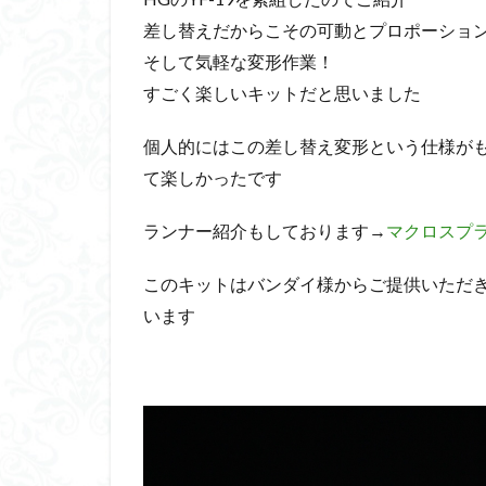
差し替えだからこその可動とプロポーショ
ダイスdeシタデル
そして気軽な変形作業！
ドラゴンボール
すごく楽しいキットだと思いました
バンダイ
パ
フィギュアライズ
個人的にはこの差し替え変形という仕様が
フレームアームズ
て楽しかったです
プラフィア
ホビーショップく
ランナー紹介もしております→
マクロスプラ
マクロスデルタ
このキットはバンダイ様からご提供いただ
ムーミンハウス
います
ヤマトよ永遠に REB
ヱヴァンゲリヲン
仮面ライダードラ
内容紹介
勇
平成ザクジム合戦