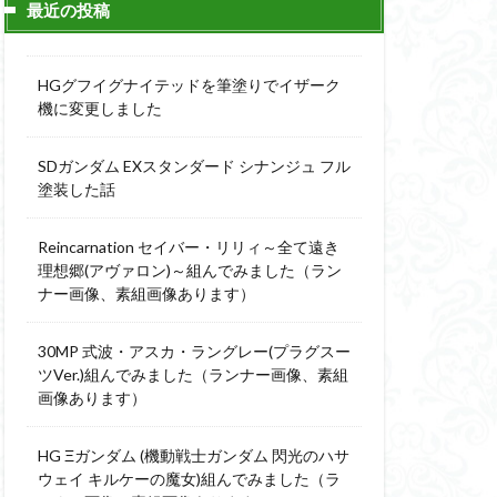
最近の投稿
ィーニ
デジモン
g
バトローグ
HGグフイグナイテッドを筆塗りでイザーク
ュア
機に変更しました
フル塗装
SDガンダム EXスタンダード シナンジュ フル
ウルス
塗装した話
ア
ベルセルク
スΔ
Reincarnation セイバー・リリィ～全て遠き
ー
理想郷(アヴァロン)～組んでみました（ラン
ナー画像、素組画像あります）
ト
ンピース
30MP 式波・アスカ・ラングレー(プラグスー
ツVer.)組んでみました（ランナー画像、素組
画像あります）
全塗装
成ザクジム合戦R4
HG Ξガンダム (機動戦士ガンダム 閃光のハサ
ウェイ キルケーの魔女)組んでみました（ラ