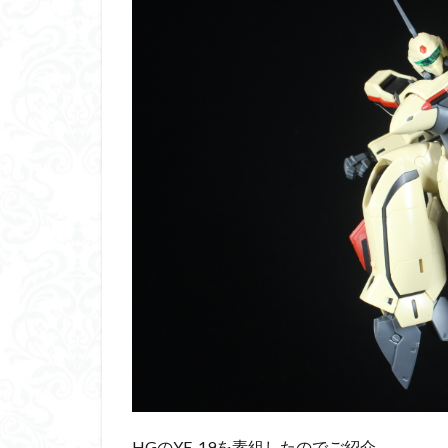
くらくらプラモア
くらくら・オブザ
アイドルマスター
アリスギア・アイ
ウルズハント
エンドオブヒーロ
ガオガイガー
ガンダムＳＥＥＤ
キングヘイロー
グランゾート
コピック塗装
サンプル
ザ
シンデュアリティ
スターウォーズ
HGのYF-19を素組したのでご紹介
スーパーロボット