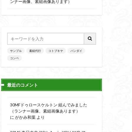
楽園追放
ンナー画像、素組画像あります）
ニッシュ
素組
素組画像
画
魔神英雄伝ワタル
サンプル
素組代行
コトブキヤ
バンダイ
コンペ
最近のコメント
30MFドゥロースケルトン 組んでみました
（ランナー画像、素組画像あります）
に
がかみ和葉
より