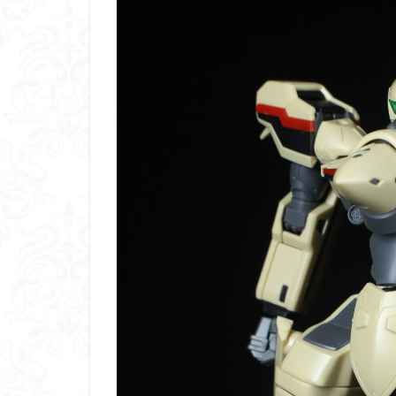
平成ザクジム合戦
横浜ガンダム
素組レビュー
素組紹介
組
蒼穹のファフナー
鉄血のオルフェン
魔装機神
龍