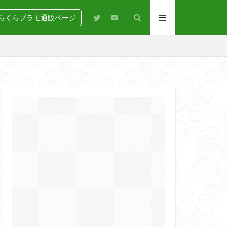
らくらプラモ通販ページ
N
BANDAI
igure-rise Standard
HG
HGCE
Netflix
PG
RG
SD
GEAR
らくらコンペ