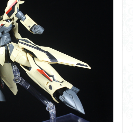
イギス
くらくらプラモコンペ
くらくら・オブザデッドコンペ
デッドプラモコンペ
くらくら創彩少女庭園コンペ
くらくら塗装初めセット
アイドルマスターシャイニーカラーズ
アイマス
アギト
アス
ギス
アリス・ギア・アイギス
アーマードコア
アーマード・コア
ウルトラマン
ウルトラマンZ
エクスプローリングラボネイチャー
ーズ
エヴァ
エヴァンゲリオン
オリジン
オルフェンズ
ガンダム
ガンダムSEED
ガンダムW
ガンダムアーティファクト
ガンプラ
ガンプラレビュー
ガンｘソード
ガールガンレディ
クウガ
ククルスドアン
クロスシルエット
グッドスマイルカン
ゲッター
ゲッターアーク
ゲート処理
ゲート処理追加
コト
コラボ
コードビースト
ゴジラ
ゴーダンナー
サムネ
ク陣営
シタデル
シタデルカラー
シャニマス
シンエヴァンゲ
シン・エヴァンゲリオン劇場版
ジム陣営
ジークアクス
スク
ストラクチャーアーツ
スパロボ
スパロボＯＧ
スミ入れ
大戦
スーパーロボット大戦OG
セブンイレブン
ゼノギアス