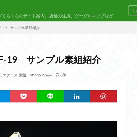
く
プくらくらのサイト案内、店舗の住所、グーグルマップなど
コトブキヤ
バンダイ
コンペ
F-19 サンプル素組紹介
F-19 サンプル素組紹介
M
30MP
30MS
86
ACVI
Amplified
Amplified IMG
イ
,
マクロス
,
素組
4457View
0件
EG
END OF HEROES
EXスタンダード
FA:G
Fate
F
rd Amplified
Figure-riseLABO
FULL MECHANICS
GQuuuuuuX
nary Skeleton
MG
MGEX
MGSD
MODEROID
MSD
PLAMAX
PLUM
PUIPUI
Re incarnation
Reincarnation
SDW
SDWヒーローズ
SDガンダム
SDクロスシルエット
ーズ
SEED
SEEDFREEDOM
show up
Supreme
ULTIMA
Urdr-Hunt
wave
YOASOBI
くらくらの挑戦状2021
く