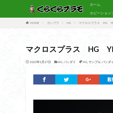
ホーム
ホビーショッ
サンプル
素組代行
HOME
ガンプラ
HG
マクロスプラス HG Y
カテゴリー
マクロスプラス HG Y
タグ
30MF
30M
2023年1月27日
HG
,
バンダイ
HG
,
サンプル
,
バンダ
BB戦士
CS
Figure-rise Standa
HGUC
Imagi
PLAMATEA
SDCS
SDEX
SDワールドヒーロ
ULTRAMAN SUIT