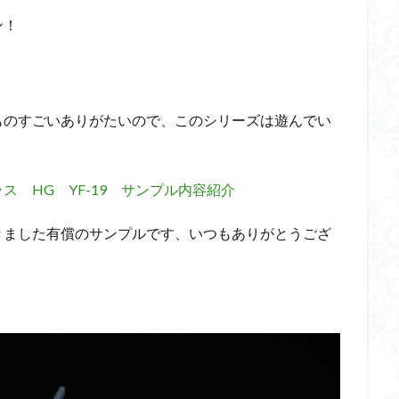
ン！
ダメージ表現
チトセリウム
ティタノマキア
ディアゴステ
ドラゴンボールZ
ナイチンゲール
ナデシコ
ハイパークロームA
トレイバー
パーツ紹介
ビルドメタバース
ファフナー
フィギ
スタンダード
フィギュアライズ・ラボ
フォーゼ
フルメカニクス
ものすごいありがたいので、このシリーズは遊んでい
・ガール
フレームミュージック・ガール
ブレンパワード
プラノサ
プラモ
プラモデル
プラモ紹介
プレミアムバンダイ
ヘキサギ
らくら
ボトムズ
ポケモン
マクロス
マクロスF
マクロ
ス HG YF-19 サンプル内容紹介
マクロスプラス
マクロス７
マジンガーZ
マックスファクトリ
きました有償のサンプルです、いつもありがとうござ
メガミデバイス
メッキ風塗装
モデロイド
モルカー
ヤマ
EL3199
ランナー
ランナー紹介
レビュー
ワタル
ワ
一番くじ
三国創傑伝
仮面ライダー
仮面ライダーアギト
イブ
仮面ライダーブレイド
侵略ロボ
倉持ｷｮｰﾘｭｰ
元祖SD
者王
化石
塗装
塗装組立キット
境界戦機
展示
平
くらくら
平成ザクジム合戦くらくらR
平成ザクジム合戦くらくらR3