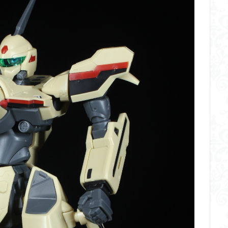
くらくらR4
平成ザクジム合戦くらくらR6
平成ザクジム合戦くらくらR7
橘猫工業
機動動姫
水星の魔女
筆塗
筆塗り
簡単フィ
素組代行
素組代行キット一覧
素組代行サービス
素組依頼
み立てました
組み立て代行
組み立て依頼
組立代行
組立依頼
装甲娘
輝羅鋼
途中経過
遊戯王
遊模
配信特別企
ズ
閃光のハサウェイ
食玩
鬼滅の刃
魔神創造伝ワタル
神丸
龍騎
ＨＧ
ＭＧ
ＲＧ
ＳＲＷ
検索