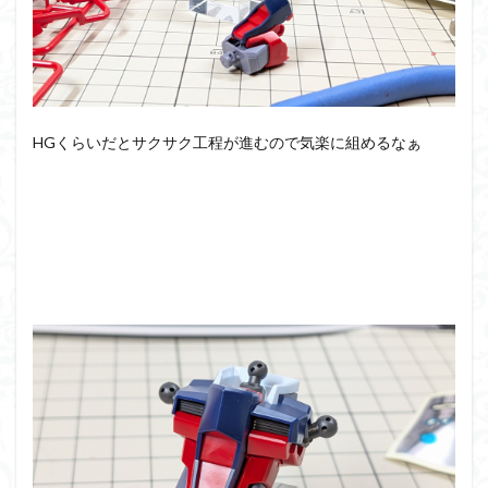
フォーゼ
フルメカニクス
フル塗装
フレームアームズ・ガール
フレームミュージック・ガール
ブレンパワード
プラノサウルス
プラフィア
プラモ
HGくらいだとサクサク工程が進むので気楽に組めるなぁ
プラモデル
プラモ紹介
プレミアムバンダイ
ヘキサギア
ベルセルク
ホビーショップくらくら
ボトムズ
ポケモン
マクロス
マクロスF
マクロスΔ
マクロスデルタ
マクロスプラス
マクロス７
マジンガーZ
マックスファクトリー
ムーミンハウス
メガミデバイス
メッキ風塗装
モデロイド
モルカー
ヤマト
ヤマトよ永遠に REBEL3199
ランナー
ランナー紹介
レビュー
ワタル
ワンピース
ヱヴァンゲリヲン
一番くじ
三国創傑伝
仮面ライダー
仮面ライダーアギト