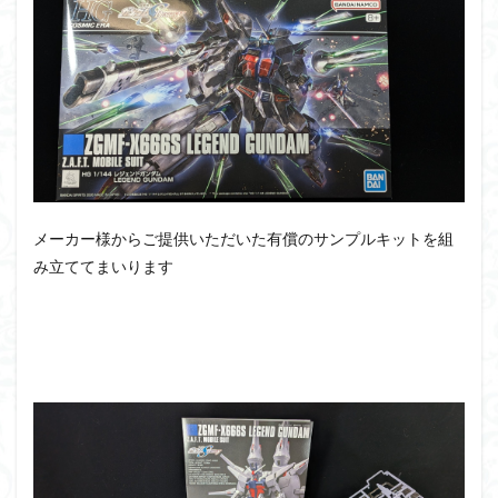
PUIPUI
Re incarnation
Reincarnation
RG
SD
SDCS
SDEX
SDW
SDWヒーローズ
SDガンダム
SDクロスシルエット
SDワールドヒーローズ
SEED
SEEDFREEDOM
show up
Supreme
ULTIMAGEAR
ULTRAMAN SUIT
Urdr-Hunt
wave
YOASOBI
くらくらの挑戦状2021
くらくらコンペ
くらくらプラモアイギス
くらくらプラモコンペ
メーカー様からご提供いただいた有償のサンプルキットを組
み立ててまいります
くらくら・オブザデッドコンペ
くらくら・オブザデッドプラモコンペ
くらくら創彩少女庭園コンペ
くらくら塗装初めセット2022
アイドルマスター
アイドルマスターシャイニーカラーズ
アイマス
アギト
アスカ
アリスギア・アイギス
アリス・ギア・アイギス
アーマードコア