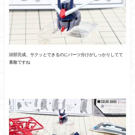
シタデル
シタデルカラー
シャニマス
シンエヴァンゲリオン
シンデュアリティ
シン・エヴァンゲリオン劇場版
ジム陣営
ジークアクス
スクウェア・エニックス
スターウォーズ
ストラクチャーアーツ
スパロボ
スパロボＯＧ
スミ入れ
スーパーロボット大戦
頭部完成、サクッとできるのにパーツ分けがしっかりしてて
スーパーロボット大戦OG
セブンイレブン
素敵ですね
ゼノギアス
ゾンビノイド
ダイスdeシタデル
ダメージ表現
チトセリウム
ティタノマキア
ディアゴスティーニ
デジモン
ドラゴンボール
ドラゴンボールZ
ナイチンゲール
ナデシコ
ハイパークロームAg
バトローグ
バンダイ
パトレイバー
パーツ紹介
ビルドメタバース
ファフナー
フィギュア
フィギュアライズスタンダード
フィギュアライズ・ラボ