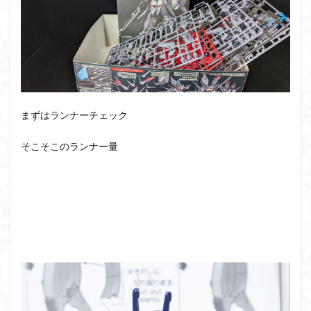
アーマード・コア
ウマ娘
ウルズハント
ウルトラマン
ウルトラマンZ
エクスプローリングラボネイチャー
エルガイム
エンドオブヒーローズ
エヴァ
エヴァンゲリオン
オリジン
オルフェンズ
オーガス
ガオガイガー
ガンダム
ガンダムSEED
まずはランナーチェック
ガンダムW
ガンダムアーティファクト
そこそこのランナー量
ガンダムＳＥＥＤ
ガンプラ
ガンプラレビュー
ガンｘソード
ガールガンレディ
キングヘイロー
クウガ
ククルスドアン
クロスシルエット
グッドスマイルカンパニー
グランゾート
ゲッター
ゲッターアーク
ゲート処理
ゲート処理追加
コトブキヤ
コピック塗装
コラボ
コードビースト
ゴジラ
ゴーダンナー
サムネ
サムライトルーパー
サンプル
ザク陣営