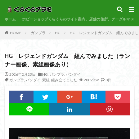
サンプル
素組代行
コトブキヤ
バンダイ
コンペ
ホーム
カテゴリー
ホビーショップくらくらのサイト案内、店舗の住所、グーグルマップ
HOME
ガンプラ
HG
HG レジェンドガンダム 組んでみま
タグ
HG レジェンドガンダム 組んでみました（ラン
30MF
30MM
30MP
30MS
86
ナー画像、素組画像あり）
ACVI
Amplified
Amplified IMGN
BANDAI
2026年2月23日
HG
,
ガンプラ
,
バンダイ
BB戦士
CS
EG
END OF HEROES
ガンプラ
,
バンダイ
,
素組
,
組み立てました
200View
0件
EXスタンダード
FA:G
Fate
Figure-rise Standard
Figure-rise Standard Amplified
Figure-riseLABO
FULL MECHANICS
GQuuuuuuX
HG
HGCE
HGUC
Imaginary Skeleton
MG
MGEX
MGSD
MODEROID
MSD
Netflix
PG
PLAMATEA
PLAMAX
PLUM