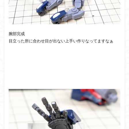
組み立て依頼
組立代行
組立依頼
蒼穹のファフナー
装甲娘
輝羅鋼
途中経過
遊戯王
遊模
配信特別企画
鉄血のオルフェンズ
閃光のハサウェイ
食玩
腕部完成
鬼滅の刃
魔神創造伝ワタル
魔神英雄伝ワタル
目立った所に合わせ目が出ない上手い作りなってますなぁ
魔装機神
龍神丸
龍騎
ＨＧ
ＭＧ
ＲＧ
ＳＲＷ
検索