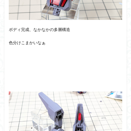
仮面ライダードライブ
仮面ライダーブレイド
侵略ロボ
倉持ｷｮｰﾘｭｰ
元祖SD
全塗装
内容紹介
勇者王
化石
塗装
ボディ完成、なかなかの多層構造
塗装組立キット
境界戦機
展示
平成ザクジム合戦R4
平成ザクジム合戦くらくら
色分けこまかいなぁ
平成ザクジム合戦くらくらR
平成ザクジム合戦くらくらR3
平成ザクジム合戦くらくらR4
平成ザクジム合戦くらくらR6
平成ザクジム合戦くらくらR7
楽園追放
横浜ガンダム
橘猫工業
機動動姫
水星の魔女
筆塗
筆塗り
簡単フィニッシュ
素組
素組レビュー
素組代行
素組代行キット一覧
素組代行サービス
素組依頼
素組画像
素組紹介
組み立てました
組み立て代行