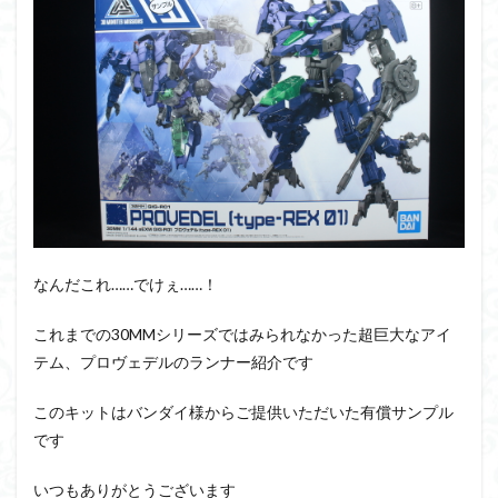
PUIPUI
Re incarnation
Reincarnation
RG
SD
SDCS
SDEX
SDW
SDWヒーローズ
SDガンダム
SDクロスシルエット
SDワールドヒーローズ
SEED
SEEDFREEDOM
show up
Supreme
ULTIMAGEAR
ULTRAMAN SUIT
Urdr-Hunt
wave
YOASOBI
くらくらの挑戦状2021
くらくらコンペ
くらくらプラモアイギス
くらくらプラモコンペ
くらくら・オブザデッドコンペ
なんだこれ……でけぇ……！
くらくら・オブザデッドプラモコンペ
これまでの30MMシリーズではみられなかった超巨大なアイ
くらくら創彩少女庭園コンペ
テム、プロヴェデルのランナー紹介です
くらくら塗装初めセット2022
アイドルマスター
アイドルマスターシャイニーカラーズ
アイマス
このキットはバンダイ様からご提供いただいた有償サンプル
アギト
アスカ
アリスギア・アイギス
です
アリス・ギア・アイギス
アーマードコア
いつもありがとうございます