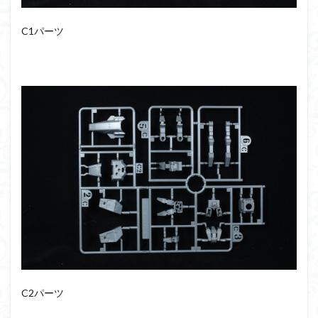
組み立て依頼
組立代行
組立依頼
C1パーツ
蒼穹のファフナー
装甲娘
輝羅鋼
途中経過
遊戯王
遊模
配信特別企画
鉄血のオルフェンズ
閃光のハサウェイ
食玩
鬼滅の刃
魔神創造伝ワタル
魔神英雄伝ワタル
魔装機神
龍神丸
龍騎
ＨＧ
ＭＧ
ＲＧ
ＳＲＷ
検索
C2パーツ