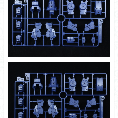
フォーゼ
フルメカニクス
フル塗装
フレームアームズ・ガール
フレームミュージック・ガール
ブレンパワード
プラノサウルス
プラフィア
プラモ
プラモデル
プラモ紹介
プレミアムバンダイ
ヘキサギア
ベルセルク
ホビーショップくらくら
ボトムズ
ポケモン
マクロス
マクロスF
マクロスΔ
マクロスデルタ
マクロスプラス
マクロス７
マジンガーZ
マックスファクトリー
ムーミンハウス
メガミデバイス
メッキ風塗装
モデロイド
モルカー
ヤマト
ヤマトよ永遠に REBEL3199
ランナー
ランナー紹介
レビュー
ワタル
ワンピース
ヱヴァンゲリヲン
一番くじ
三国創傑伝
仮面ライダー
仮面ライダーアギト