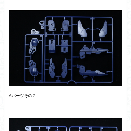
シタデル
シタデルカラー
シャニマス
シンエヴァンゲリオン
シンデュアリティ
シン・エヴァンゲリオン劇場版
ジム陣営
ジークアクス
スクウェア・エニックス
スターウォーズ
ストラクチャーアーツ
スパロボ
スパロボＯＧ
スミ入れ
スーパーロボット大戦
スーパーロボット大戦OG
セブンイレブン
ゼノギアス
ゾンビノイド
ダイスdeシタデル
ダメージ表現
チトセリウム
ティタノマキア
ディアゴスティーニ
デジモン
ドラゴンボール
ドラゴンボールZ
ナイチンゲール
ナデシコ
Aパーツその２
ハイパークロームAg
バトローグ
バンダイ
パトレイバー
パーツ紹介
ビルドメタバース
ファフナー
フィギュア
フィギュアライズスタンダード
フィギュアライズ・ラボ