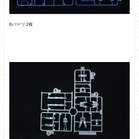
仮面ライダードライブ
仮面ライダーブレイド
侵略ロボ
倉持ｷｮｰﾘｭｰ
元祖SD
全塗装
内容紹介
勇者王
化石
塗装
Bパーツ 2枚
塗装組立キット
境界戦機
展示
平成ザクジム合戦R4
平成ザクジム合戦くらくら
平成ザクジム合戦くらくらR
平成ザクジム合戦くらくらR3
平成ザクジム合戦くらくらR4
平成ザクジム合戦くらくらR6
平成ザクジム合戦くらくらR7
楽園追放
横浜ガンダム
橘猫工業
機動動姫
水星の魔女
筆塗
筆塗り
簡単フィニッシュ
素組
素組レビュー
素組代行
素組代行キット一覧
素組代行サービス
素組依頼
素組画像
素組紹介
組み立てました
組み立て代行