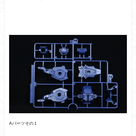
アーマード・コア
ウマ娘
ウルズハント
ウルトラマン
ウルトラマンZ
エクスプローリングラボネイチャー
エルガイム
エンドオブヒーローズ
エヴァ
エヴァンゲリオン
オリジン
オルフェンズ
オーガス
ガオガイガー
ガンダム
ガンダムSEED
ガンダムW
ガンダムアーティファクト
ガンダムＳＥＥＤ
ガンプラ
ガンプラレビュー
ガンｘソード
ガールガンレディ
キングヘイロー
クウガ
ククルスドアン
クロスシルエット
グッドスマイルカンパニー
グランゾート
ゲッター
ゲッターアーク
ゲート処理
ゲート処理追加
コトブキヤ
コピック塗装
コラボ
コードビースト
ゴジラ
ゴーダンナー
サムネ
Aパーツその１
サムライトルーパー
サンプル
ザク陣営