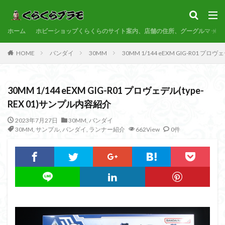
サンプル
素組代行
コトブキヤ
バンダイ
コンペ
ホーム
カテゴリー
ホビーショップくらくらのサイト案内、店舗の住所、グーグルマップ
HOME
バンダイ
30MM
30MM 1/144 eEXM GIG-R01 プロ
タグ
30MM 1/144 eEXM GIG-R01 プロヴェデル(type-
30MF
30MM
30MP
30MS
86
REX 01)サンプル内容紹介
ACVI
Amplified
Amplified IMGN
BANDAI
2023年7月27日
30MM
,
バンダイ
BB戦士
CS
EG
END OF HEROES
30MM
,
サンプル
,
バンダイ
,
ランナー紹介
662View
0件
EXスタンダード
FA:G
Fate
Figure-rise Standard
Figure-rise Standard Amplified
Figure-riseLABO
FULL MECHANICS
GQuuuuuuX
HG
HGCE
HGUC
Imaginary Skeleton
MG
MGEX
MGSD
MODEROID
MSD
Netflix
PG
PLAMATEA
PLAMAX
PLUM