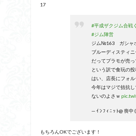
17
#平成ザクジム合戦く
#ジム陣営
ジム№163 ガシ
ブルーディスティニ
だってプラモが売っ
という訳で食玩の投
はい、店長にフォル
今年はマジで拮抗し
ないのよさｗ
pic.tw
— ｲ ﾝ ﾌ ｨ ﾆ ｯ ﾄ@ 喪中
もちろんOKでございます！