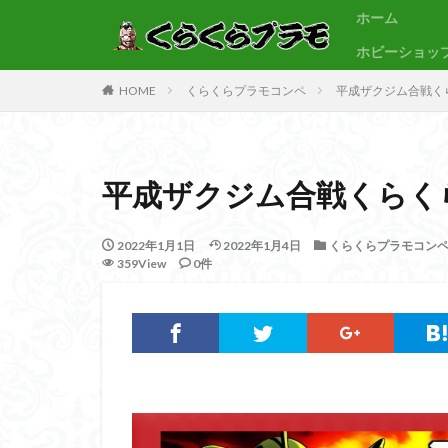
ホーム
ホビーショッ
サンプル
素組代行
HOME
くらくらプラモコンペ
平成ザクジム合戦く
カテゴリー
平成ザクジム合戦くらく
タグ
30MF
30M
2022年1月1日
2022年1月4日
くらくらプラモコン
359View
0件
BB戦士
CS
Figure-rise Standa
HGUC
Imagi
PLAMATEA
SDCS
SDEX
SDワールドヒーロ
ULTRAMAN SUIT