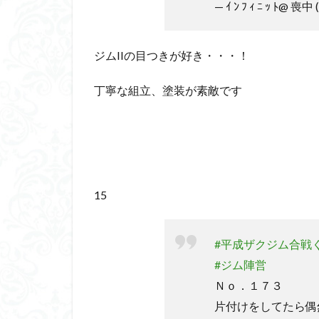
— ｲ ﾝ ﾌ ｨ ﾆ ｯ ﾄ@ 喪中
ジムIIの目つきが好き・・・！
丁寧な組立、塗装が素敵です
15
#平成ザクジム合戦く
#ジム陣営
Ｎｏ．１７３
片付けをしてたら偶