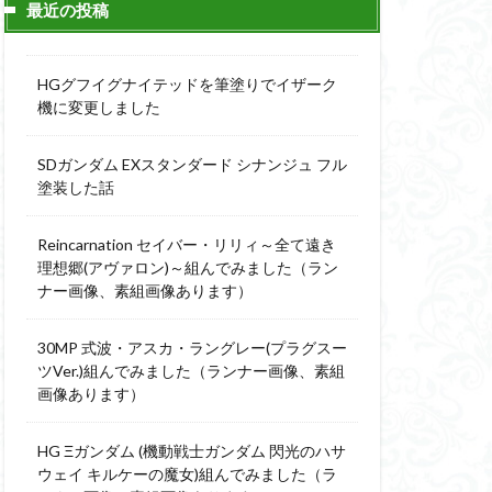
最近の投稿
ィーニ
デジモン
g
バトローグ
HGグフイグナイテッドを筆塗りでイザーク
ュア
機に変更しました
フル塗装
SDガンダム EXスタンダード シナンジュ フル
ウルス
塗装した話
ア
ベルセルク
スΔ
Reincarnation セイバー・リリィ～全て遠き
ー
理想郷(アヴァロン)～組んでみました（ラン
ナー画像、素組画像あります）
ト
ンピース
30MP 式波・アスカ・ラングレー(プラグスー
ツVer.)組んでみました（ランナー画像、素組
画像あります）
全塗装
成ザクジム合戦R4
HG Ξガンダム (機動戦士ガンダム 閃光のハサ
ウェイ キルケーの魔女)組んでみました（ラ