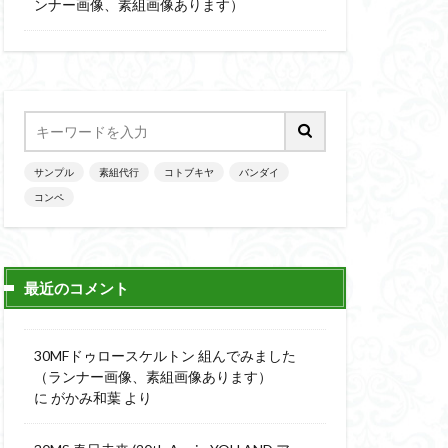
楽園追放
ンナー画像、素組画像あります）
ニッシュ
素組
素組画像
画
魔神英雄伝ワタル
サンプル
素組代行
コトブキヤ
バンダイ
コンペ
最近のコメント
30MFドゥロースケルトン 組んでみました
（ランナー画像、素組画像あります）
に
がかみ和葉
より