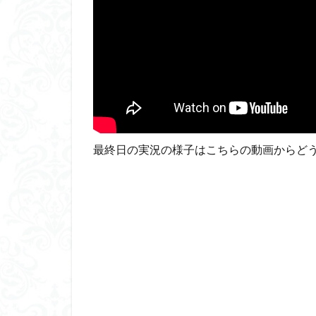
ダイスdeシタデル
ドラゴンボール
バンダイ
パ
フィギュアライズ
フレームアームズ
プラフィア
ホビーショップく
最終日の実況の様子はこちらの動画からどう
マクロスデルタ
ムーミンハウス
ヤマトよ永遠に REB
ヱヴァンゲリヲン
仮面ライダードラ
内容紹介
勇
平成ザクジム合戦