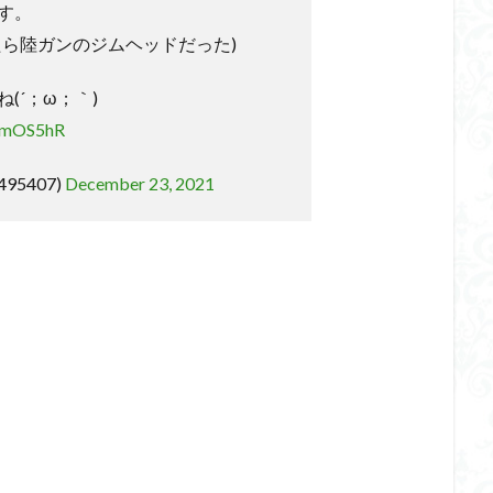
す。
たら陸ガンのジムヘッドだった)
(´；ω；｀)
fmmOS5hR
495407)
December 23, 2021