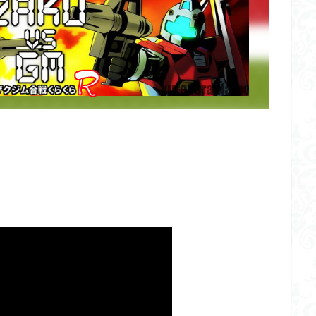
イギス
くらくらプラモコンペ
くらくら・オブザデッドコンペ
デッドプラモコンペ
くらくら創彩少女庭園コンペ
くらくら塗装初めセット
アイドルマスターシャイニーカラーズ
アイマス
アギト
アス
ギス
アリス・ギア・アイギス
アーマードコア
アーマード・コア
ウルトラマン
ウルトラマンZ
エクスプローリングラボネイチャー
ーズ
エヴァ
エヴァンゲリオン
オリジン
オルフェンズ
！
ガンダム
ガンダムSEED
ガンダムW
ガンダムアーティファクト
ガンプラ
ガンプラレビュー
ガンｘソード
ガールガンレディ
クウガ
ククルスドアン
クロスシルエット
グッドスマイルカン
ゲッター
ゲッターアーク
ゲート処理
ゲート処理追加
コト
コラボ
コードビースト
ゴジラ
ゴーダンナー
サムネ
ク陣営
シタデル
シタデルカラー
シャニマス
シンエヴァンゲ
シン・エヴァンゲリオン劇場版
ジム陣営
ジークアクス
スク
ストラクチャーアーツ
スパロボ
スパロボＯＧ
スミ入れ
大戦
スーパーロボット大戦OG
セブンイレブン
ゼノギアス