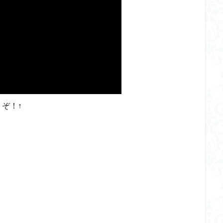
ダメージ表現
チトセリウム
ティタノマキア
ディアゴステ
ドラゴンボールZ
ナイチンゲール
ナデシコ
ハイパークロームA
トレイバー
パーツ紹介
ビルドメタバース
ファフナー
フィギ
スタンダード
フィギュアライズ・ラボ
フォーゼ
フルメカニクス
・ガール
フレームミュージック・ガール
ブレンパワード
プラノサ
プラモ
プラモデル
プラモ紹介
プレミアムバンダイ
ヘキサギ
らくら
ボトムズ
ポケモン
マクロス
マクロスF
マクロ
ぞ！↑
マクロスプラス
マクロス７
マジンガーZ
マックスファクトリ
メガミデバイス
メッキ風塗装
モデロイド
モルカー
ヤマ
EL3199
ランナー
ランナー紹介
レビュー
ワタル
ワ
一番くじ
三国創傑伝
仮面ライダー
仮面ライダーアギト
イブ
仮面ライダーブレイド
侵略ロボ
倉持ｷｮｰﾘｭｰ
元祖SD
者王
化石
塗装
塗装組立キット
境界戦機
展示
平
くらくら
平成ザクジム合戦くらくらR
平成ザクジム合戦くらくらR3