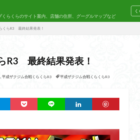
く
プくらくらのサイト案内、店舗の住所、グーグルマップなど
コトブキヤ
バンダイ
コンペ
らくらR3 最終結果発表！
らR3 最終結果発表！
M
30MP
30MS
86
ACVI
Amplified
Amplified IMG
ペ
,
平成ザクジム合戦くらくらR3
平成ザクジム合戦くらくらR3
EG
END OF HEROES
EXスタンダード
FA:G
Fate
F
rd Amplified
Figure-riseLABO
FULL MECHANICS
GQuuuuuuX
nary Skeleton
MG
MGEX
MGSD
MODEROID
MSD
PLAMAX
PLUM
PUIPUI
Re incarnation
Reincarnation
SDW
SDWヒーローズ
SDガンダム
SDクロスシルエット
ーズ
SEED
SEEDFREEDOM
show up
Supreme
ULTIMA
Urdr-Hunt
wave
YOASOBI
くらくらの挑戦状2021
く