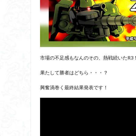
くらくらプラモア
くらくら・オブザ
アイドルマスター
アリスギア・アイ
ウルズハント
エンドオブヒーロ
市場の不足感もなんのその、熱戦続いたR3
ガオガイガー
果たして勝者はどちら・・・？
ガンダムＳＥＥＤ
キングヘイロー
興奮渦巻く最終結果発表です！
グランゾート
コピック塗装
サンプル
ザ
シンデュアリティ
スターウォーズ
スーパーロボット