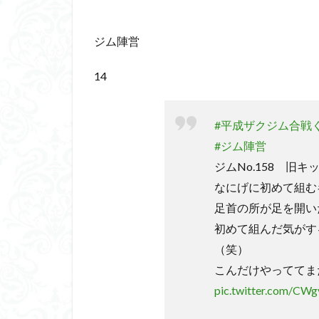
平成ザクジム合戦
横浜ガンダム
ジム陣営
素組レビュー
素組紹介
組
14
蒼穹のファフナー
鉄血のオルフェン
#平成ザクジム合戦く
魔装機神
龍
#ジム陣営
ジムNo.158 旧キッ
なにげに初めて組む
足首の所が足を開い
初めて組んだ気がす
（笑）
こんだけやっててま
pic.twitter.com/CW