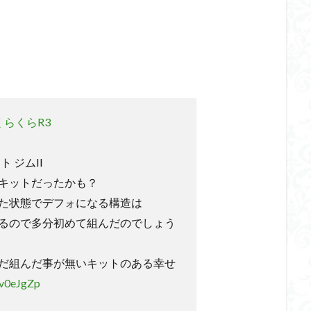
くらくらR4
平成ザクジム合戦くらくらR6
平成ザクジム合戦くらくらR7
橘猫工業
機動動姫
水星の魔女
筆塗
筆塗り
簡単フィ
素組代行
素組代行キット一覧
素組代行サービス
素組依頼
み立てました
組み立て代行
組み立て依頼
組立代行
組立依頼
装甲娘
輝羅鋼
途中経過
遊戯王
遊模
配信特別企
ズ
閃光のハサウェイ
食玩
鬼滅の刃
魔神創造伝ワタル
らくらR3
神丸
龍騎
ＨＧ
ＭＧ
ＲＧ
ＳＲＷ
ト ジムII
検索
キットだったかも？
た状態でデフォになる構造は
るので多分初めて組んだのでしょう
だ組んだ事が無いキットのある幸せ
gv0eJgZp