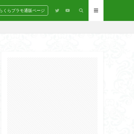
らくらプラモ通販ページ
N
BANDAI
igure-rise Standard
HG
HGCE
Netflix
PG
RG
SD
GEAR
らくらコンペ