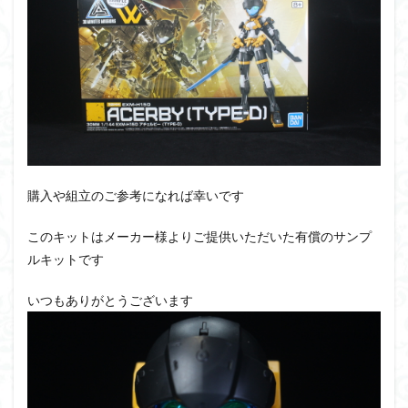
PUIPUI
Re incarnation
Reincarnation
RG
SD
SDCS
SDEX
SDW
SDWヒーローズ
SDガンダム
SDクロスシルエット
SDワールドヒーローズ
SEED
SEEDFREEDOM
show up
Supreme
ULTIMAGEAR
ULTRAMAN SUIT
Urdr-Hunt
wave
YOASOBI
くらくらの挑戦状2021
くらくらコンペ
くらくらプラモアイギス
くらくらプラモコンペ
購入や組立のご参考になれば幸いです
くらくら・オブザデッドコンペ
このキットはメーカー様よりご提供いただいた有償のサンプ
くらくら・オブザデッドプラモコンペ
ルキットです
くらくら創彩少女庭園コンペ
いつもありがとうございます
くらくら塗装初めセット2022
アイドルマスター
アイドルマスターシャイニーカラーズ
アイマス
アギト
アスカ
アリスギア・アイギス
アリス・ギア・アイギス
アーマードコア