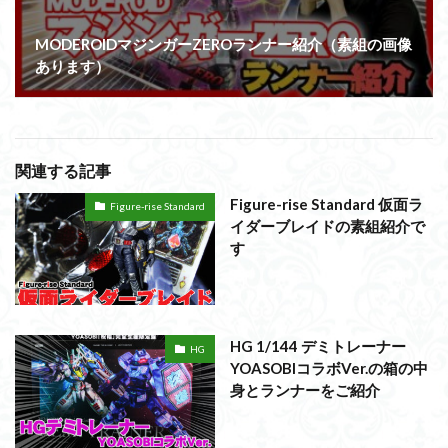
MODEROIDマジンガーZEROランナー紹介（素組の画像
あります）
関連する記事
Figure-rise Standard 仮面ラ
Figure-rise Standard
イダーブレイドの素組紹介で
す
HG 1/144 デミトレーナー
HG
YOASOBIコラボVer.の箱の中
身とランナーをご紹介