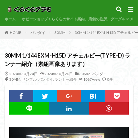
サンプル
素組代行
コトブキヤ
バンダイ
コンペ
ホーム
カテゴリー
ホビーショップくらくらのサイト案内、店舗の住所、グーグルマップ
HOME
バンダイ
30MM
30MM 1/144 EXM-H15D アチェ
タグ
30MM 1/144 EXM-H15D アチェルビー(TYPE-D) ラ
30MF
30MM
30MP
30MS
86
ンナー紹介（素組画像あります）
ACVI
Amplified
Amplified IMGN
BANDAI
2024年10月24日
2024年10月26日
30MM
,
バンダイ
BB戦士
CS
EG
END OF HEROES
30MM
,
サンプル
,
バンダイ
,
ランナー紹介
1087View
0件
EXスタンダード
FA:G
Fate
Figure-rise Standard
Figure-rise Standard Amplified
Figure-riseLABO
FULL MECHANICS
GQuuuuuuX
HG
HGCE
HGUC
Imaginary Skeleton
MG
MGEX
MGSD
MODEROID
MSD
Netflix
PG
PLAMATEA
PLAMAX
PLUM