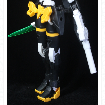
組み立て依頼
組立代行
組立依頼
蒼穹のファフナー
装甲娘
輝羅鋼
途中経過
遊戯王
遊模
配信特別企画
鉄血のオルフェンズ
閃光のハサウェイ
食玩
鬼滅の刃
魔神創造伝ワタル
魔神英雄伝ワタル
魔装機神
龍神丸
龍騎
ＨＧ
ＭＧ
ＲＧ
ＳＲＷ
検索