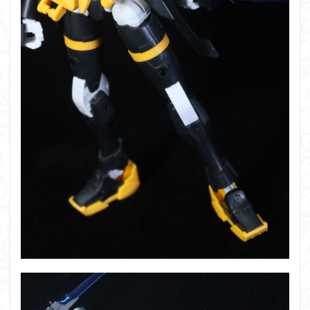
シタデル
シタデルカラー
シャニマス
シンエヴァンゲリオン
シンデュアリティ
シン・エヴァンゲリオン劇場版
ジム陣営
ジークアクス
スクウェア・エニックス
スターウォーズ
ストラクチャーアーツ
スパロボ
スパロボＯＧ
スミ入れ
スーパーロボット大戦
スーパーロボット大戦OG
セブンイレブン
ゼノギアス
ゾンビノイド
ダイスdeシタデル
ダメージ表現
チトセリウム
ティタノマキア
ディアゴスティーニ
デジモン
ドラゴンボール
ドラゴンボールZ
ナイチンゲール
ナデシコ
ハイパークロームAg
バトローグ
バンダイ
パトレイバー
パーツ紹介
ビルドメタバース
ファフナー
フィギュア
フィギュアライズスタンダード
フィギュアライズ・ラボ