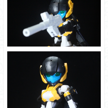
仮面ライダードライブ
仮面ライダーブレイド
侵略ロボ
倉持ｷｮｰﾘｭｰ
元祖SD
全塗装
内容紹介
勇者王
化石
塗装
塗装組立キット
境界戦機
展示
平成ザクジム合戦R4
平成ザクジム合戦くらくら
平成ザクジム合戦くらくらR
平成ザクジム合戦くらくらR3
平成ザクジム合戦くらくらR4
平成ザクジム合戦くらくらR6
平成ザクジム合戦くらくらR7
楽園追放
横浜ガンダム
橘猫工業
機動動姫
水星の魔女
筆塗
筆塗り
簡単フィニッシュ
素組
素組レビュー
素組代行
素組代行キット一覧
素組代行サービス
素組依頼
素組画像
素組紹介
組み立てました
組み立て代行