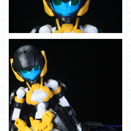
アーマード・コア
ウマ娘
ウルズハント
ウルトラマン
ウルトラマンZ
エクスプローリングラボネイチャー
エルガイム
エンドオブヒーローズ
エヴァ
エヴァンゲリオン
オリジン
オルフェンズ
オーガス
ガオガイガー
ガンダム
ガンダムSEED
ガンダムW
ガンダムアーティファクト
ガンダムＳＥＥＤ
ガンプラ
ガンプラレビュー
ガンｘソード
ガールガンレディ
キングヘイロー
クウガ
ククルスドアン
クロスシルエット
グッドスマイルカンパニー
グランゾート
ゲッター
ゲッターアーク
ゲート処理
ゲート処理追加
コトブキヤ
コピック塗装
コラボ
コードビースト
ゴジラ
ゴーダンナー
サムネ
サムライトルーパー
サンプル
ザク陣営