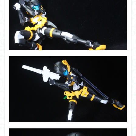
フォーゼ
フルメカニクス
フル塗装
フレームアームズ・ガール
フレームミュージック・ガール
ブレンパワード
プラノサウルス
プラフィア
プラモ
プラモデル
プラモ紹介
プレミアムバンダイ
ヘキサギア
ベルセルク
ホビーショップくらくら
ボトムズ
ポケモン
マクロス
マクロスF
マクロスΔ
マクロスデルタ
マクロスプラス
マクロス７
マジンガーZ
マックスファクトリー
ムーミンハウス
メガミデバイス
メッキ風塗装
モデロイド
モルカー
ヤマト
ヤマトよ永遠に REBEL3199
ランナー
ランナー紹介
レビュー
ワタル
ワンピース
ヱヴァンゲリヲン
一番くじ
三国創傑伝
仮面ライダー
仮面ライダーアギト