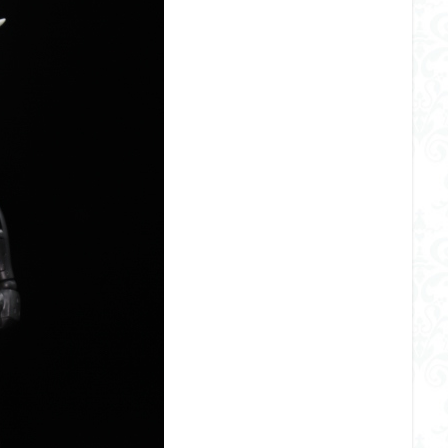
くらくらR4
平成ザクジム合戦くらくらR6
平成ザクジム合戦くらくらR7
橘猫工業
機動動姫
水星の魔女
筆塗
筆塗り
簡単フィ
素組代行
素組代行キット一覧
素組代行サービス
素組依頼
み立てました
組み立て代行
組み立て依頼
組立代行
組立依頼
装甲娘
輝羅鋼
途中経過
遊戯王
遊模
配信特別企
ズ
閃光のハサウェイ
食玩
鬼滅の刃
魔神創造伝ワタル
神丸
龍騎
ＨＧ
ＭＧ
ＲＧ
ＳＲＷ
検索