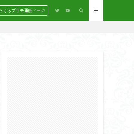
らくらプラモ通販ページ
N
BANDAI
igure-rise Standard
HG
HGCE
Netflix
PG
RG
SD
GEAR
らくらコンペ