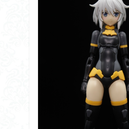
平成ザクジム合戦
横浜ガンダム
素組レビュー
素組紹介
組
蒼穹のファフナー
鉄血のオルフェン
魔装機神
龍