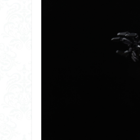
くらくらプラモア
くらくら・オブザ
アイドルマスター
アリスギア・アイ
ウルズハント
エンドオブヒーロ
ガオガイガー
ガンダムＳＥＥＤ
キングヘイロー
グランゾート
コピック塗装
サンプル
ザ
シンデュアリティ
スターウォーズ
スーパーロボット