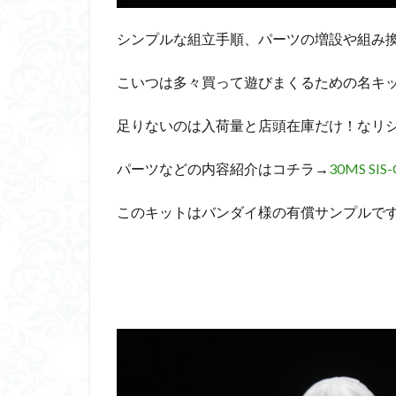
ダイスdeシタデル
シンプルな組立手順、パーツの増設や組み
ドラゴンボール
バンダイ
パ
こいつは多々買って遊びまくるための名キ
フィギュアライズ
足りないのは入荷量と店頭在庫だけ！なリ
フレームアームズ
プラフィア
パーツなどの内容紹介はコチラ→
30MS S
ホビーショップく
このキットはバンダイ様の有償サンプルで
マクロスデルタ
ムーミンハウス
ヤマトよ永遠に REB
ヱヴァンゲリヲン
仮面ライダードラ
内容紹介
勇
平成ザクジム合戦