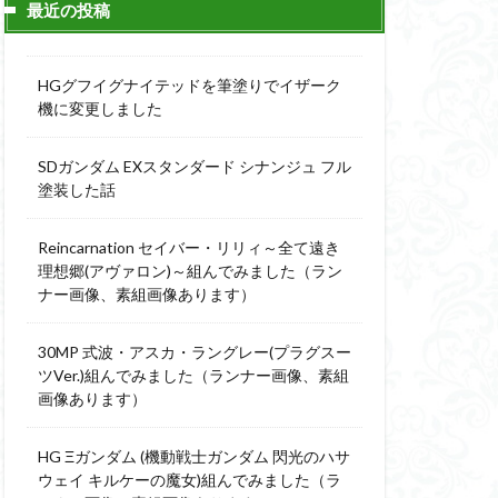
最近の投稿
ィーニ
デジモン
g
バトローグ
HGグフイグナイテッドを筆塗りでイザーク
ュア
機に変更しました
フル塗装
SDガンダム EXスタンダード シナンジュ フル
ウルス
塗装した話
ア
ベルセルク
スΔ
Reincarnation セイバー・リリィ～全て遠き
ー
理想郷(アヴァロン)～組んでみました（ラン
ナー画像、素組画像あります）
ト
ンピース
30MP 式波・アスカ・ラングレー(プラグスー
ツVer.)組んでみました（ランナー画像、素組
画像あります）
全塗装
成ザクジム合戦R4
HG Ξガンダム (機動戦士ガンダム 閃光のハサ
ウェイ キルケーの魔女)組んでみました（ラ