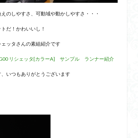
ダメージ表現
チトセリウム
ティタノマキア
ディアゴステ
換えのしやすさ、可動域や動かしやすさ・・・
ドラゴンボールZ
ナイチンゲール
ナデシコ
ハイパークロームA
トレイバー
パーツ紹介
ビルドメタバース
ファフナー
フィギ
ットだ！かわいいし！
スタンダード
フィギュアライズ・ラボ
フォーゼ
フルメカニクス
シェッタさんの素組紹介です
・ガール
フレームミュージック・ガール
ブレンパワード
プラノサ
プラモ
プラモデル
プラモ紹介
プレミアムバンダイ
ヘキサギ
IS-G00 リシェッタ[カラーA] サンプル ランナー紹介
らくら
ボトムズ
ポケモン
マクロス
マクロスF
マクロ
す、いつもありがとうございます
マクロスプラス
マクロス７
マジンガーZ
マックスファクトリ
メガミデバイス
メッキ風塗装
モデロイド
モルカー
ヤマ
EL3199
ランナー
ランナー紹介
レビュー
ワタル
ワ
一番くじ
三国創傑伝
仮面ライダー
仮面ライダーアギト
イブ
仮面ライダーブレイド
侵略ロボ
倉持ｷｮｰﾘｭｰ
元祖SD
者王
化石
塗装
塗装組立キット
境界戦機
展示
平
くらくら
平成ザクジム合戦くらくらR
平成ザクジム合戦くらくらR3