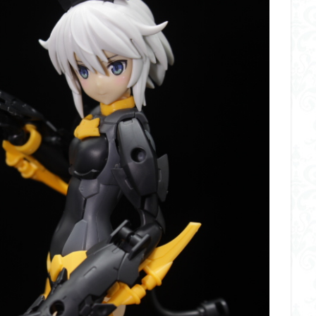
イギス
くらくらプラモコンペ
くらくら・オブザデッドコンペ
デッドプラモコンペ
くらくら創彩少女庭園コンペ
くらくら塗装初めセット
アイドルマスターシャイニーカラーズ
アイマス
アギト
アス
ギス
アリス・ギア・アイギス
アーマードコア
アーマード・コア
ウルトラマン
ウルトラマンZ
エクスプローリングラボネイチャー
ーズ
エヴァ
エヴァンゲリオン
オリジン
オルフェンズ
ガンダム
ガンダムSEED
ガンダムW
ガンダムアーティファクト
ガンプラ
ガンプラレビュー
ガンｘソード
ガールガンレディ
クウガ
ククルスドアン
クロスシルエット
グッドスマイルカン
ゲッター
ゲッターアーク
ゲート処理
ゲート処理追加
コト
コラボ
コードビースト
ゴジラ
ゴーダンナー
サムネ
ク陣営
シタデル
シタデルカラー
シャニマス
シンエヴァンゲ
シン・エヴァンゲリオン劇場版
ジム陣営
ジークアクス
スク
ストラクチャーアーツ
スパロボ
スパロボＯＧ
スミ入れ
大戦
スーパーロボット大戦OG
セブンイレブン
ゼノギアス