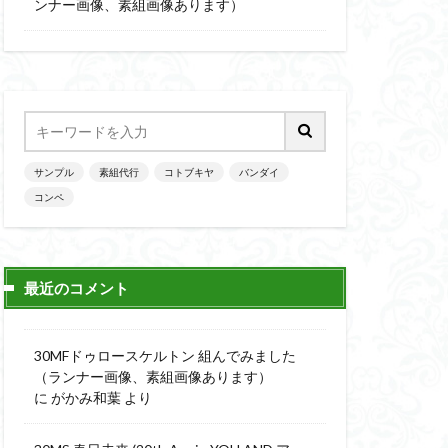
楽園追放
ンナー画像、素組画像あります）
ニッシュ
素組
素組画像
画
魔神英雄伝ワタル
サンプル
素組代行
コトブキヤ
バンダイ
コンペ
最近のコメント
30MFドゥロースケルトン 組んでみました
（ランナー画像、素組画像あります）
に
がかみ和葉
より