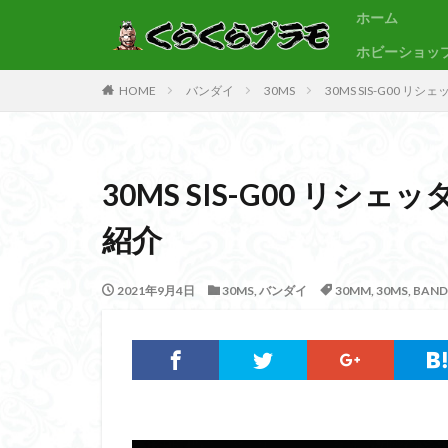
ホーム
ホビーショッ
サンプル
素組代行
HOME
バンダイ
30MS
30MS SIS-G00 
カテゴリー
30MS SIS-G00 リシ
タグ
紹介
30MF
30M
BB戦士
CS
2021年9月4日
30MS
,
バンダイ
30MM
,
30MS
,
BAND
Figure-rise Standa
HGUC
Imagi
PLAMATEA
SDCS
SDEX
SDワールドヒーロ
ULTRAMAN SUIT